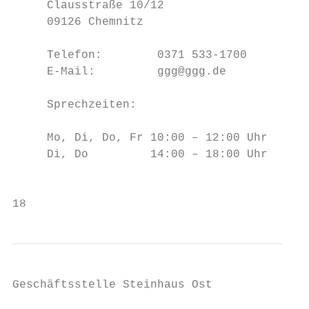
     Clausstraße 10/12                  kat
     09126 Chemnitz                        
                                           
     Telefon:        0371 533-1700         
     E-Mail:         ggg@ggg.de         Nan
                                        Kun
     Sprechzeiten:                      Tel
                                        nan
     Mo, Di, Do, Fr 10:00 – 12:00 Uhr      
     Di, Do         14:00 – 18:00 Uhr      
                                           
18                                         
Geschäftsstelle Steinhaus Ost
