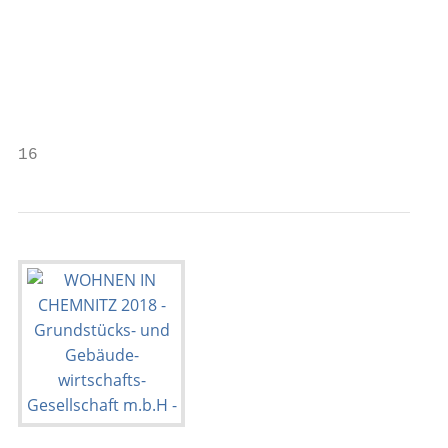
                                           
                                         Ri
                                         So
                                         Te
                                         ri
16                                         