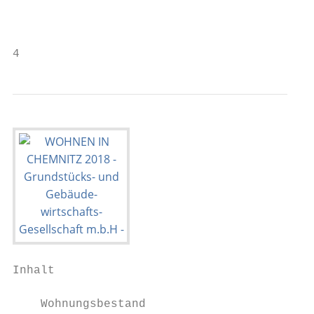
                                           
                                           
4                                          
Inhalt                                     
    Wohnungsbestand                        