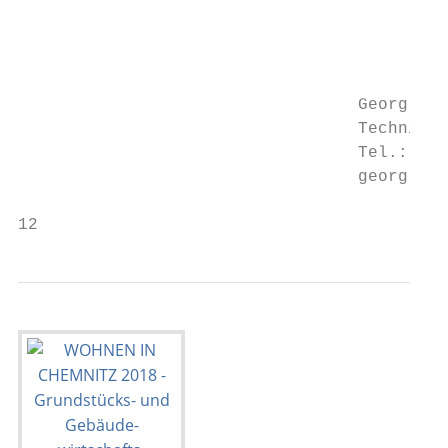
                                           
                                           
                                           
                                           
                                  Georg Sch
                                  Techniker

                                  Tel.: 037
                                  georg.sch
12                                         