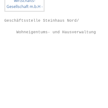
Geschäftsstelle Steinhaus Nord/

                                         Ka
     Wohneigentums- und Hausverwaltung   Ge
                                         Te
                                         ka
                                           
                                           
                                           
                                         Ca
                                         Ka
                                         Te
                                         ca
                                           
                                           
                                           
                                         Ma