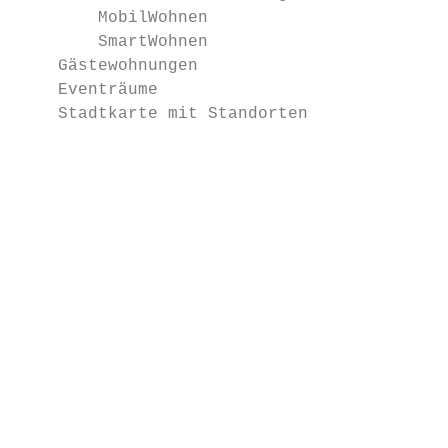
        MobilWohnen                        
        SmartWohnen                        
    Gästewohnungen                         
    Eventräume                             
    Stadtkarte mit Standorten              
                                           
                                           
                                           
                                           
                                           
                                           
                                           
                                           
                                           
                                           