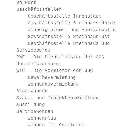
    Vorwort                                
    Geschäftsstellen                       
        Geschäftsstelle Innenstadt         
        Geschäftsstelle Steinhaus Nord/    
        Wohneigentums- und Hausverwaltung  
        Geschäftsstelle Steinhaus Ost      
        Geschäftsstelle Steinhaus Süd      
    Servicebüros                           
    RWF – Die Dienstleister der GGG        
    Hausmeisterbüros                       
    WiC – Die Vermieter der GGG            
        Gewerbevermietung                  
        Wohnungsvermietung                 
    StudiWohnen                            
    Stadt- und Projektentwicklung          
    Ausbildung                             
    ServiceWohnen                          
        WohnenPlus                         
        Wohnen mit Concierge               