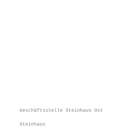
                                        Mar
                                        Kun
                                        Tel
                                        mar
                                           
                                           
                                           
                                           
                                        Gab
                                        Kun
                                        Tel
                                        gab
                                           
                                           
                                           
                                           
     Geschäftsstelle Steinhaus Ost      Kat
                                        Kun
     Steinhaus                          Tel