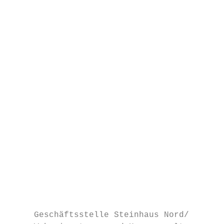
                                         Ku
                                         Te
                                         ma
                                           
                                           
                                           
                                         Sa
                                         Ku
                                         Te
                                         sa
                                           
                                           
                                           
                                         An
                                         Ku
                                         Te
                                         an
     Geschäftsstelle Steinhaus Nord/       