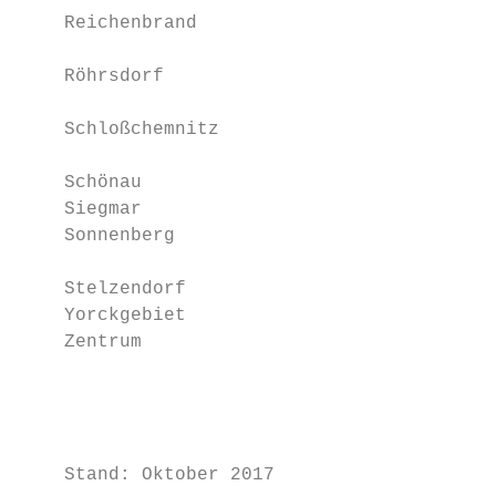
    Reichenbrand                           
                                           
    Röhrsdorf                              
                                           
    Schloßchemnitz                         
                                           
    Schönau                                
    Siegmar                                
    Sonnenberg                             
    Stelzendorf                            
    Yorckgebiet                            
    Zentrum                                
                                           
                                           
    Stand: Oktober 2017
