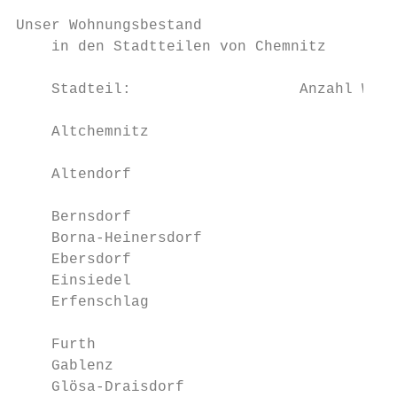
Unser Wohnungsbestand

    in den Stadtteilen von Chemnitz

    Stadteil:                   Anzahl Wohn
    Altchemnitz                            
                                           
    Altendorf                              
                                           
    Bernsdorf                              
    Borna-Heinersdorf                      
    Ebersdorf                              
    Einsiedel                              
    Erfenschlag                            
                                           
    Furth                                  
    Gablenz                                
    Glösa-Draisdorf                        