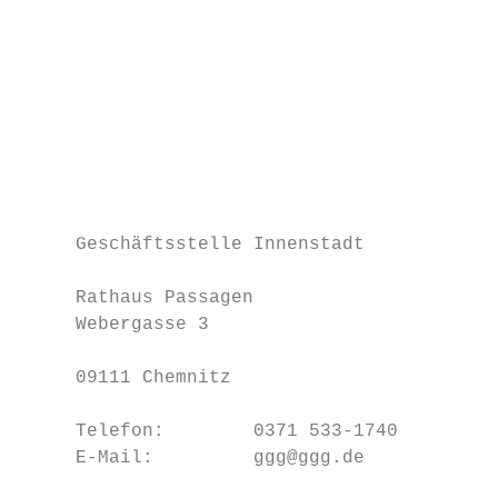
                                           
                                        Ver
                                        Kun
                                        Tel
                                        ver
                                           
                                           
                                           
                                           
     Geschäftsstelle Innenstadt         Elk
                                        Kun
     Rathaus Passagen                   Tel
     Webergasse 3                       elk
                                           
     09111 Chemnitz                        
                                           
     Telefon:        0371 533-1740         
     E-Mail:         ggg@ggg.de         Ram
                                        Kun