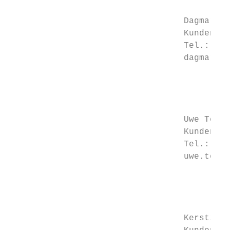
                                  Dagmar Sc
                                  Kunden- u
                                  Tel.: 037
                                  dagmar.sc
                                           
                                           
                                           
                                           
                                  Uwe Teube
                                  Kunden- u
                                  Tel.: 037
                                  uwe.teube
                                           
                                           
                                           
                                           
                                  Kerstin N