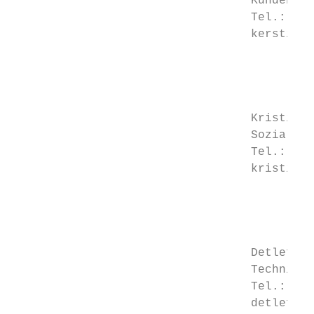
                                  Kunden- u
                                  Tel.: 037
                                  kerstin.n
                                           
                                           
                                           
                                           
                                  Kristina 
                                  Sozialarb
                                  Tel.: 037
                                  kristina.
                                           
                                           
                                           
                                           
                                  Detlef Ku
                                  Techniker

                                  Tel.: 037
                                  detlef.ku