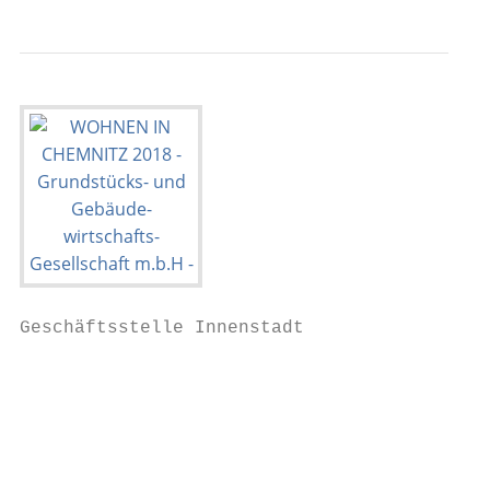
Geschäftsstelle Innenstadt

                                        Wen
                                        Ges
                                        Tel
                                        wen
                                           