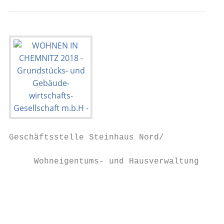
Geschäftsstelle Steinhaus Nord/

                                         Ma
     Wohneigentums- und Hausverwaltung   Ku
                                         Te
                                         ma
                                           
                                           
                                           