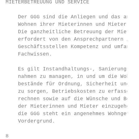
MIETERBETREUUNG UND SERVICE

    Der GGG sind die Anliegen und das angen
    Wohnen ihrer Mieterinnen und Mieter seh
    Die ganzheitliche Betreuung der Mietver
    erfordert von den Ansprechpartnern in d
    Geschäftsstellen Kompetenz und umfangre
    Fachwissen.                            
                                           
    Es gilt Instandhaltungs-, Sanierungs- u
    nahmen zu managen, in und um die Wohnun
    bestände für Ordnung, Sicherheit und Sa
    zu sorgen, Betriebskosten zu erfassen u
    rechnen sowie auf die Wünsche und Bedür
    der Mieterinnen und Mieter einzugehen. 
    die GGG steht ein angenehmes Wohngefühl
    Vordergrund.                           
8                                          