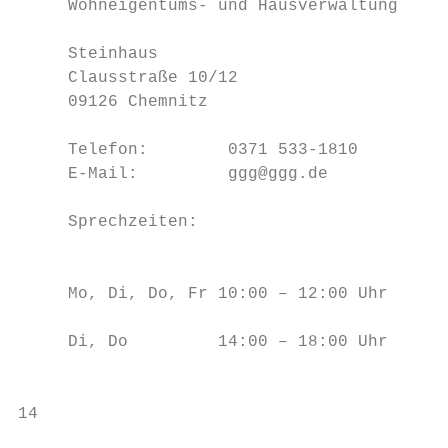
     Wohneigentums- und Hausverwaltung     
                                           
     Steinhaus                           An
     Clausstraße 10/12                   Ku
     09126 Chemnitz                      Te
                                         an
     Telefon:        0371 533-1810         
     E-Mail:         ggg@ggg.de            
                                           
     Sprechzeiten:                         
                                         St
                                         Ku
     Mo, Di, Do, Fr 10:00 – 12:00 Uhr

                                         Te
     Di, Do         14:00 – 18:00 Uhr

                                         st
14                                         