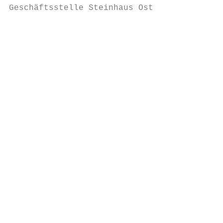
Geschäftsstelle Steinhaus Ost

                                        Bri
                                        Ges
                                        Tel
                                        bri
                                           
                                           
                                           
                                           
                                        Mar
                                        Kau
                                        Tel
                                        mar
                                           
                                           
                                           
                                           