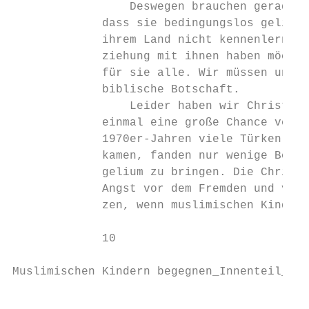
                 Deswegen brauchen gerade j
             dass sie bedingungslos geliebt
             ihrem Land nicht kennenlernen 
             ziehung mit ihnen haben möchte
             für sie alle. Wir müssen uns a
             bi­blische Botschaft.

                 Leider haben wir Christen 
             einmal eine große Chance verpa
             1970er-Jahren viele Türken und
             kamen, fanden nur wenige Bemüh
             gelium zu bringen. Die Christe
             Angst vor dem Fremden und vor 
             zen, wenn muslimischen Kindern
             10

Muslimischen Kindern begegnen_Innenteil_135