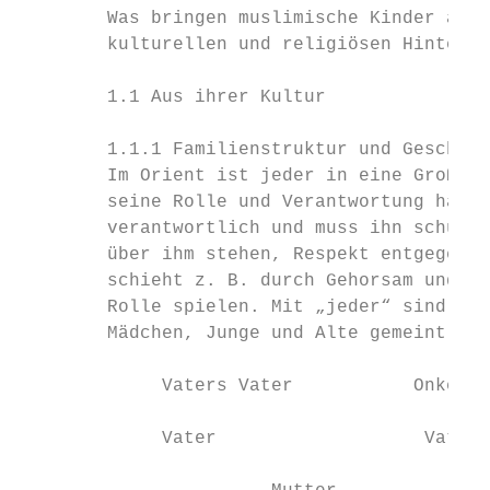
        Was bringen muslimische Kinder aus 
        kulturellen und religiösen Hintergr
        1.1 Aus ihrer Kultur

        1.1.1 Familienstruktur und Geschlec
        Im Orient ist jeder in eine Großfam
        seine Rolle und Verantwortung hat. 
        verantwortlich und muss ihn schütze
        über ihm stehen, Respekt entgegenbr
        schieht z. B. durch Gehorsam und Re
        Rolle spielen. Mit „jeder“ sind Män
        Mädchen, Junge und Alte gemeint.

             Vaters Vater           Onkel d
             Vater                   Vaters
                                           