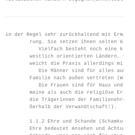
in der Regel sehr zurückhaltend mit Ermahnu
        rung. Sie setzen ihnen selten Grenz
           Vielfach besteht noch eine klare
        westlich orientierten Ländern, vor 
        weicht die Praxis allerdings mittle
           Die Männer sind für alles außer 
        Familie nach außen vertreten (Wirts
           Die Frauen sind für Haus und Hof
        meine als auch die religiöse Erzieh
        die Trägerinnen der Familienehre (k
        ßerhalb der Verwandtschaft!).

        1.1.2 Ehre und Schande (Schamkultur
        Ehre bedeutet Ansehen und Achtung. 