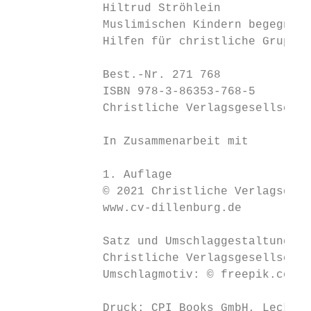
             Hiltrud Ströhlein

             Muslimischen Kindern begegnen

             Hilfen für christliche Gruppen

             Best.-Nr. 271 768

             ISBN 978-3-86353-768-5

             Christliche Verlagsgesellschaf
             In Zusammenarbeit mit

             1. Auflage

             © 2021 Christliche Verlagsgese
             www.cv-dillenburg.de

             Satz und Umschlaggestaltung:

             Christliche Verlagsgesellschaf
             Umschlagmotiv: © freepik.com

             Druck: CPI Books GmbH, Leck
