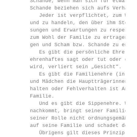
        Schande, wenn man sich für etwas sc
        Schande beziehen sich aufs Verhalte
           Jeder ist verpflichtet, zum Wohl
        und zu handeln, den über ihm Stehen
        sungen und Erwartungen zu respektie
        zum Wohl der Familie zu ertragen, d
        gen und Scham bzw. Schande zu entfe
           Es gibt die persönliche Ehre und 
        ehrenhaftes sagt oder tut oder dami
        wird, verliert sein „Gesicht“.

           Es gibt die Familienehre (in der
        und Mädchen die Hauptträgerinnen si
        halten oder Fehlverhalten ist Anzei
        Familie.

           Und es gibt die Sippenehre. Wer 
        nachkommt, bringt seiner Familie un
        seiner Rolle nicht ordnungsgemäß na
        auf seine Familie und schadet der G
           Übrigens gilt dieses Prinzip von