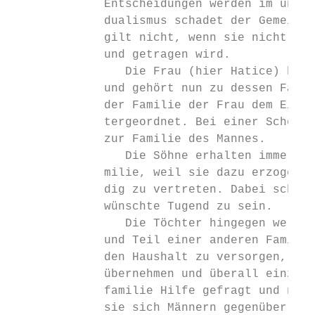
             Entscheidungen werden im und f
             dualismus schadet der Gemeinsc
             gilt nicht, wenn sie nicht von
             und getragen wird.

                Die Frau (hier Hatice) heir
             und gehört nun zu dessen Famil
             der Familie der Frau dem Einfl
             tergeordnet. Bei einer Scheidu
             zur Familie des Mannes.

                Die Söhne erhalten immer ei
             milie, weil sie dazu erzogen w
             dig zu vertreten. Dabei schein
             wünschte Tugend zu sein.

                Die Töchter hingegen werden
             und Teil einer anderen Familie
             den Haushalt zu versorgen, Ver
             übernehmen und überall einzusp
             familie Hilfe gefragt und notw
             sie sich Männern gegenüber zu 