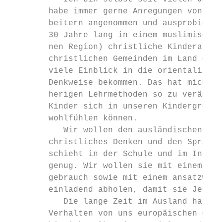
        habe immer gerne Anregungen von and
        beitern angenommen und ausprobiert.
        30 Jahre lang in einem muslimischen
        nen Region) christliche Kinderarbei
        christlichen Gemeinden im Land dari
        viele Einblick in die orientalische
        Denkweise bekommen. Das hat mich da
        herigen Lehrmethoden so zu veränder
        Kinder sich in unseren Kindergruppe
        wohlfühlen können.

           Wir wollen den ausländischen Kin
        christliches Denken und den Sprachg
        schieht in der Schule und im Integr
        genug. Wir wollen sie mit einem für
        gebrauch sowie mit einem ansatzweis
        einladend abholen, damit sie Jesus,
           Die lange Zeit im Ausland hat mi
        Verhalten von uns europäischen Chri