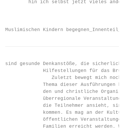
        hin ich selbst jetzt vieles anders 
                                           
Muslimischen Kindern begegnen_Innenteil_135
sind gesunde Denkanstöße, die sicherlich in
             Hilfestellungen für das Brücke
                Zuletzt bewegt mich noch ei
             Thema dieser Ausführungen hina
             den und christliche Organisati
             überregionale Veranstaltungen 
             die Teilnehmer ansieht, sind e
             kommen. Es mag an der Kultur l
             öffentlichen Veranstaltungen t
             Familien erreicht werden. Wenn