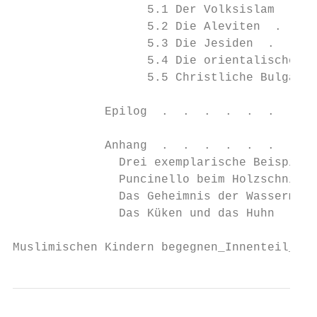
                   5.1 Der Volksislam  .  .
                   5.2 Die Aleviten  .  .  
                   5.3 Die Jesiden  .  .  .
                   5.4 Die orientalischen C
                   5.5 Christliche Bulgar-T
             Epilog  .  .  .  .  .  .  .  .
             Anhang  .  .  .  .  .  .  .  .
               Drei exemplarische Beispielg
               Puncinello beim Holzschnitze
               Das Geheimnis der Wassermelo
               Das Küken und das Huhn  .  .
Muslimischen Kindern begegnen_Innenteil_135