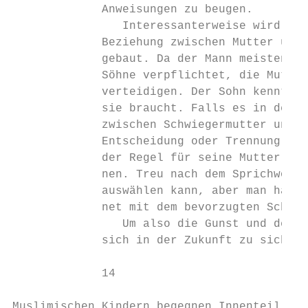
             Anweisungen zu beugen.

                Interessanterweise wird in 
             Beziehung zwischen Mutter und 
             gebaut. Da der Mann meistens a
             Söhne verpflichtet, die Mutter
             verteidigen. Der Sohn kennt se
             sie braucht. Falls es in der F
             zwischen Schwiegermutter und S
             Entscheidung oder Trennung nac
             der Regel für seine Mutter ent
             nen. Treu nach dem Sprichwort:
             auswählen kann, aber man hat n
             net mit dem bevorzugten Schutz
                Um also die Gunst und den S
             sich in der Zukunft zu sichern
             14

Muslimischen Kindern begegnen_Innenteil_135