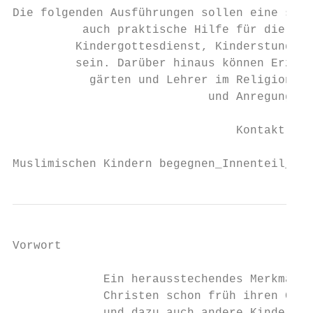
Die folgenden Ausführungen sollen eine sowo
          auch praktische Hilfe für die Arb
         Kindergottesdienst, Kinderstunde, 
         sein. Darüber hinaus können Erzieh
           gärten und Lehrer im Religionsun
                            und Anregungen 
                                Kontakt: in
Muslimischen Kindern begegnen_Innenteil_135
Vorwort

             Ein herausstechendes Merkmal d
             Christen schon früh ihren Glau