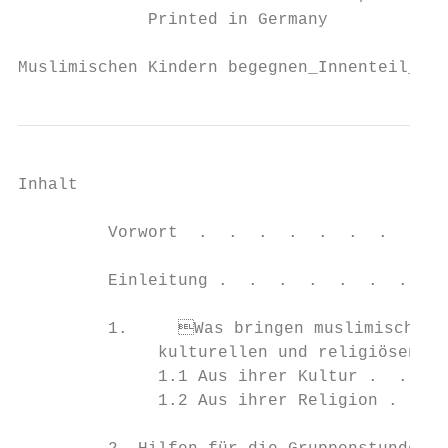
             Printed in Germany

Muslimischen Kindern begegnen_Innenteil_135
Inhalt

         Vorwort  .  .  .  .  .  .  .  .  .
         Einleitung .  .  .  .  .  .  .  . 
         1. 	Was bringen muslimische Kinder aus ihrem

              kulturellen und religiösen Hi
              1.1 Aus ihrer Kultur .  .  . 
              1.2 Aus ihrer Religion .  .  