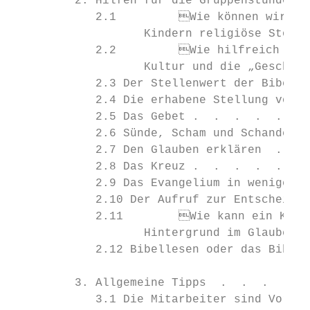
         2. Hilfen für die Gruppenstunden  
            2.1 	Wie können wir bei der Arbeit mit muslimischen

                   Kindern religiöse Stolpe
            2.2 	Wie hilfreich ist das Wissen um die „Ehre-Schande“-

                   Kultur und die „Geschlec
            2.3 Der Stellenwert der Bibel  
            2.4 Die erhabene Stellung von G
            2.5 Das Gebet .  .  .  .  .  . 
            2.6 Sünde, Scham und Schande . 
            2.7 Den Glauben erklären  .  . 
            2.8 Das Kreuz .  .  .  .  .  . 
            2.9 Das Evangelium in wenigen M
            2.10 Der Aufruf zur Entscheidun
            2.11 	Wie kann ein Kind mit muslimischem

                   Hintergrund im Glauben w
            2.12 Bibellesen oder das Bibel-
         3. Allgemeine Tipps  .  .  .  .  .
            3.1 Die Mitarbeiter sind Vorbil