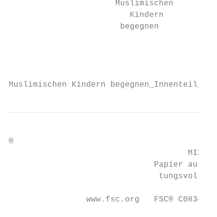
                      Muslimischen

                         Kindern

                       begegnen

                                           
                                           
                                           
Muslimischen Kindern begegnen_Innenteil_135
®

                                     MIX

                              Papier aus ve
                               tungsvollen 
                www.fsc.org   FSC® C083411
