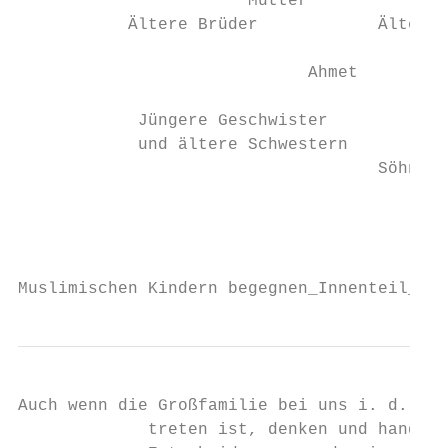
                       Mutter

           Ältere Brüder            Ältere 
                             Ahmet

                                           
            Jüngere Geschwister

            und ältere Schwestern

                                    Söhne

                                           
                                           
Muslimischen Kindern begegnen_Innenteil_135
Auch wenn die Großfamilie bei uns i. d. R. 
             treten ist, denken und handeln