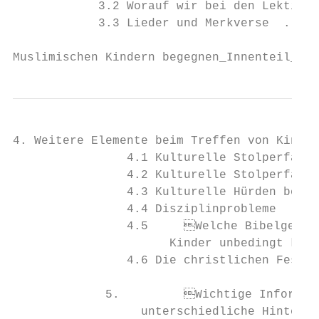
            3.2 Worauf wir bei den Lektione
            3.3 Lieder und Merkverse  .  . 
Muslimischen Kindern begegnen_Innenteil_135
4. Weitere Elemente beim Treffen von Kinder
                4.1 Kulturelle Stolperfalle
                4.2 Kulturelle Stolperfalle
                4.3 Kulturelle Hürden beim 
                4.4 Disziplinprobleme  .  .
                4.5 	Welche Bibelgeschichten sollten muslimische

                      Kinder ­unbedingt ken
                4.6 Die christlichen Feste 
             5. 	Wichtige Informationen für Mitarbeiter über

                  ­unterschiedliche Hinterg