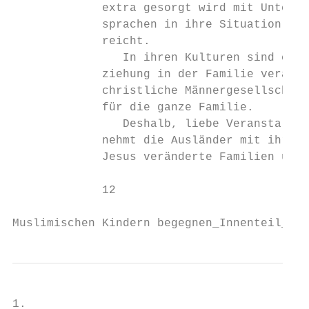
             extra gesorgt wird mit Unterkü
             sprachen in ihre Situation hin
             reicht.

                In ihren Kulturen sind es d
             ziehung in der Familie verantw
             christliche Männergesellschaft
             für die ganze Familie.

                Deshalb, liebe Veranstalter
             nehmt die Ausländer mit ihren 
             Jesus veränderte Familien und 
             12

Muslimischen Kindern begegnen_Innenteil_135
1.
