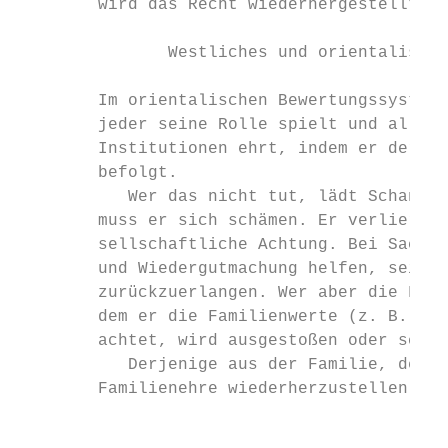
        wird das Recht wiederhergestellt.

               Westliches und orientalische
        Im orientalischen Bewertungssystem 
        jeder seine Rolle spielt und alle ü
        Institutionen ehrt, indem er deren 
        befolgt.

           Wer das nicht tut, lädt Schande 
        muss er sich schämen. Er verliert s
        sellschaftliche Achtung. Bei Sachsc
        und Wiedergutmachung helfen, sein G
        zurückzuerlangen. Wer aber die Fami
        dem er die Familienwerte (z. B. Sta
        achtet, wird ausgestoßen oder schli
           Derjenige aus der Familie, der d
        Familienehre wiederherzustellen, wi
                                           