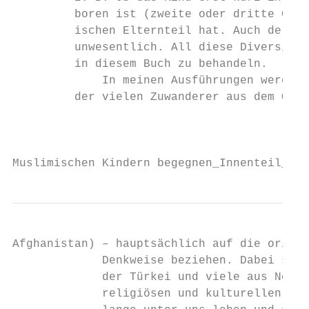
         boren ist (zweite oder dritte Gene
         ischen Elternteil hat. Auch der Bi
         unwesentlich. All diese Diversität
         in diesem Buch zu behandeln.

             In meinen Ausführungen werde i
         der vielen Zuwanderer aus dem Orie
                                           
Muslimischen Kindern begegnen_Innenteil_135
Afghanistan) – hauptsächlich auf die orient
             Denkweise beziehen. Dabei schl
             der Türkei und viele aus Norda
             religiösen und kulturellen Hin