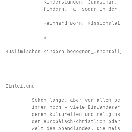
             Kinderstunden, Jungschar, Kind
             findern, ja, sogar in der Schu
             Reinhard Born, Missionsleiter 
             8

Muslimischen Kindern begegnen_Innenteil_135
Einleitung

         Schon lange, aber vor allem seit 2
         immer noch – viele Einwanderer in 
         deren kulturellen und religiösen H
         der europäisch-christlich oder hum
         Welt des Abendlandes. Die meisten 