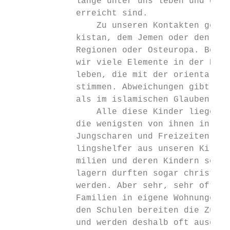
             lange unter uns leben und doch
             erreicht sind.

                 Zu unseren Kontakten gehör
             kistan, dem Jemen oder den Emi
             Regionen oder Osteuropa. Bei a
             wir viele Elemente in der Kultu
             leben, die mit der orientalisc
             stimmen. Abweichungen gibt es 
             als im islamischen Glauben.

                 Alle diese Kinder liegen m
             die wenigsten von ihnen in uns
             Jungscharen und Freizeiten. In
             lingshelfer aus unseren Kirche
             milien und deren Kindern schon
             lagern durften sogar christlic
             werden. Aber sehr, sehr oft br
             Familien in eigene Wohnungen o
             den Schulen bereiten die Zuwan
             und werden deshalb oft ausgegr