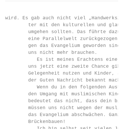
wird. Es gab auch nicht viel „Handwerkszeug
        ter mit den kulturellen und glauben
        umgehen sollten. Das führte dazu, d
        eine Parallelwelt zurückgezogen hab
        gen das Evangelium geworden sind. S
        uns nicht mehr brauchen.

           Es ist meines Erachtens eine unv
        uns jetzt eine zweite Chance gibt. 
        Gelegenheit nutzen und Kinder, Juge
        der Guten Nachricht bekannt machen!

           Wenn du in den folgenden Ausführ
        den Umgang mit muslimischen Kindern
        bedeutet das nicht, dass dein bishe
        müssen uns nicht wegen der muslimis
        das Evangelium abschwächen. Ganz un
        Brückenbauen!

           Ich bin selbst seit vielen Jahrz