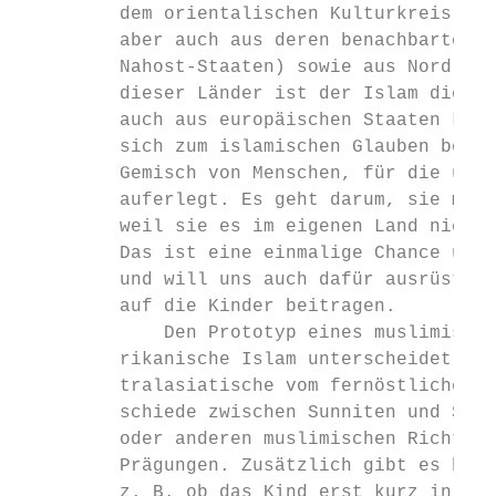
         dem orientalischen Kulturkreis (Sy
         aber auch aus deren benachbarten L
         Nahost-Staaten) sowie aus Nord- un
         dieser Länder ist der Islam die vo
         auch aus europäischen Staaten komm
         sich zum islamischen Glauben beken
         Gemisch von Menschen, für die uns 
         auferlegt. Es geht darum, sie mit 
         weil sie es im eigenen Land nicht 
         Das ist eine einmalige Chance und 
         und will uns auch dafür ausrüsten.
         auf die Kinder beitragen.

             Den Prototyp eines muslimische
         rikanische Islam unterscheidet sic
         tralasiatische vom fernöstlichen I
         schiede zwischen Sunniten und Schi
         oder anderen muslimischen Richtung
         Prägungen. Zusätzlich gibt es bei 
         z. B. ob das Kind erst kurz in uns