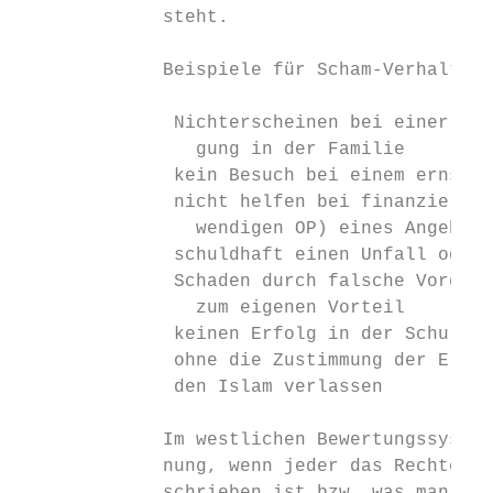
             steht.

             Beispiele für Scham-Verhalten:

              Nichterscheinen bei einer Ho
                gung in der Familie

              kein Besuch bei einem ernstl
              nicht helfen bei finanzielle
                wendigen OP) eines Angehöri
              schuldhaft einen Unfall oder
              Schaden durch falsche Vorgab
                zum eigenen Vorteil

              keinen Erfolg in der Schule 
              ohne die Zustimmung der Elter
              den Islam verlassen

             Im westlichen Bewertungssystem
             nung, wenn jeder das Rechte, d