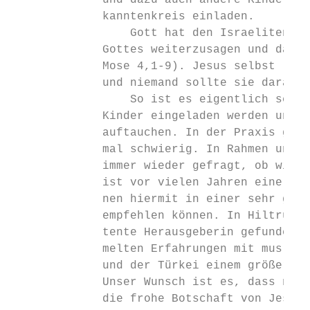
             und dazu auch andere Kinder in
             kanntenkreis einladen.

                 Gott hat den Israeliten au
             Gottes weiterzusagen und das, 
             Mose 4,1-9). Jesus selbst lädt
             und niemand sollte sie daran h
                 So ist es eigentlich selbs
             Kinder eingeladen werden und i
             auftauchen. In der Praxis gest
             mal schwierig. In Rahmen unser
             immer wieder gefragt, ob wir n
             ist vor vielen Jahren eine ers
             nen hiermit in einer sehr grün
             empfehlen können. In Hiltrud S
             tente Herausgeberin gefunden, 
             melten Erfahrungen mit muslimi
             und der Türkei einem größeren 
             Unser Wunsch ist es, dass noch
             die frohe Botschaft von Jesus 