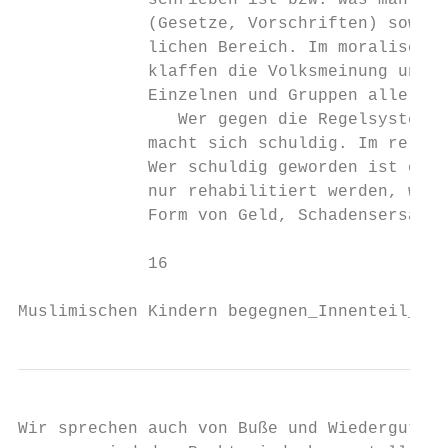
             schrieben ist bzw. was man mac
             (Gesetze, Vorschriften) sowie 
             lichen Bereich. Im moralischen
             klaffen die Volksmeinung und d
             Einzelnen und Gruppen allerdin
                Wer gegen die Regelsysteme 
             macht sich schuldig. Im religi
             Wer schuldig geworden ist oder
             nur rehabilitiert werden, wenn
             Form von Geld, Schadensersatz,
             16

Muslimischen Kindern begegnen_Innenteil_135
Wir sprechen auch von Buße und Wiedergutmac