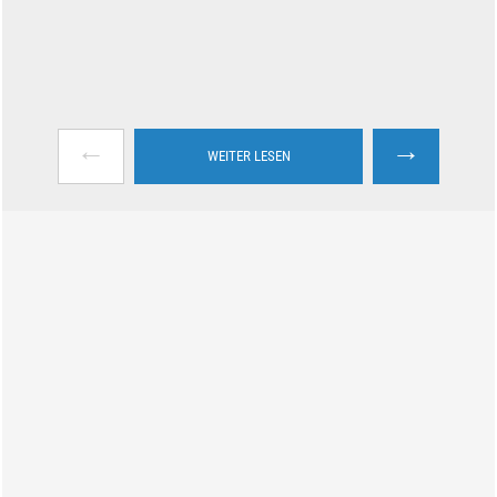
←
→
WEITER LESEN