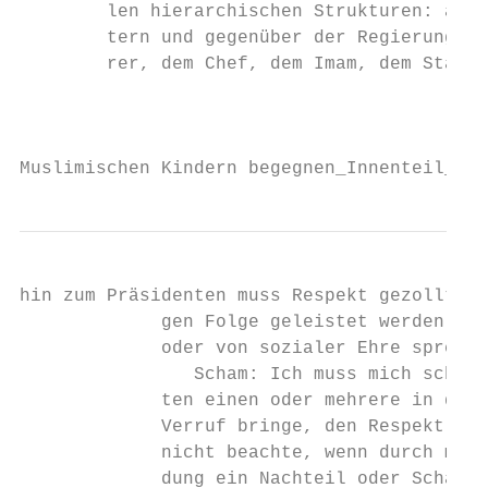
        len hierarchischen Strukturen: an d
        tern und gegenüber der Regierung. D
        rer, dem Chef, dem Imam, dem Staats
                                           
Muslimischen Kindern begegnen_Innenteil_135
hin zum Präsidenten muss Respekt gezollt un
             gen Folge geleistet werden. Ma
             oder von sozialer Ehre spreche
                Scham: Ich muss mich schäme
             ten einen oder mehrere in der 
             Verruf bringe, den Respekt nic
             nicht beachte, wenn durch mein
             dung ein Nachteil oder Schaden