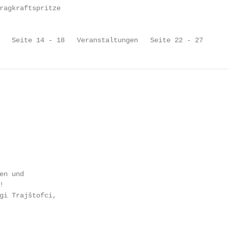
ragkraftspritze

   Seite 14 - 18   Veranstaltungen   Seite 22 - 27
n und



gi Trajštofci,
