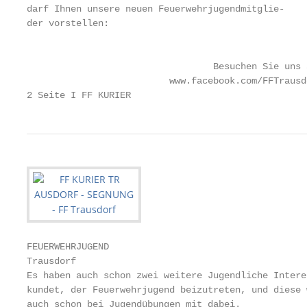
darf Ihnen unsere neuen Feuerwehrjugendmitglie-

der vorstellen:

                                                   
                                  Besuchen Sie uns 
                          www.facebook.com/FFTrausdo
2 Seite I FF KURIER
FEUERWEHRJUGEND

Trausdorf

Es haben auch schon zwei weitere Jugendliche Interes
kundet, der Feuerwehrjugend beizutreten, und diese w
auch schon bei Jugendübungen mit dabei.
