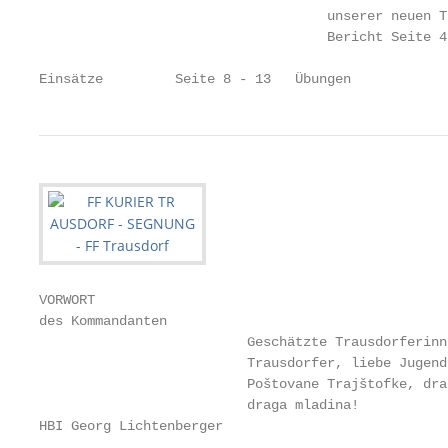
                                    unserer neuen T
                                    Bericht Seite 4

Einsätze         Seite 8 - 13   Übungen            
VORWORT

des Kommandanten

                          Geschätzte Trausdorferinne
                          Trausdorfer, liebe Jugend!
                          Poštovane Trajštofke, dra
                          draga mladina!

HBI Georg Lichtenberger
