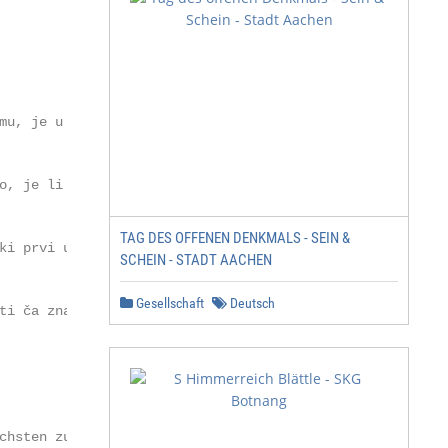
mu, je u našem og-

o, je li dite ili

TAG DES OFFENEN DENKMALS - SEIN &
ki prvi utorak u

SCHEIN - STADT AACHEN
Gesellschaft
Deutsch
ti ča znači „biti ognjo-

chsten zur Wehr“
