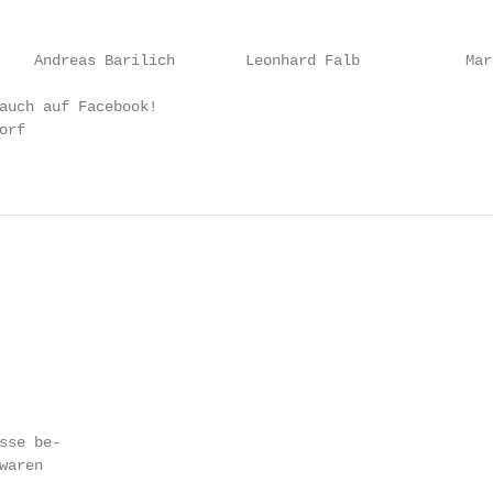
    Andreas Barilich        Leonhard Falb            Marc
auch auf Facebook!

rf

se be-

aren
