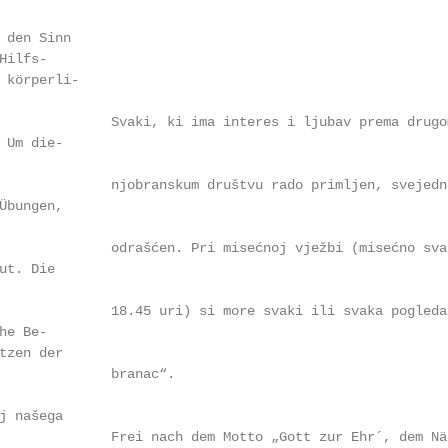
 den Sinn

ilfs-

 körperli-

              Svaki, ki ima interes i ljubav prema drugo
 Um die-

              njobranskum društvu rado primljen, svejedn
Übungen,

              odrašćen. Pri misećnoj vježbi (misećno sva
t. Die

              18.45 uri) si more svaki ili svaka pogleda
e Be-

tzen der

              branac“.

j našega

              Frei nach dem Motto „Gott zur Ehr´, dem Nä