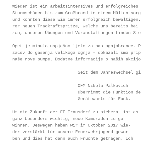
Wieder ist ein arbeitsintensives und erfolgreiches 
Sturmschäden bis zum Großbrand in einem Müllentsorg
und konnten diese wie immer erfolgreich bewältigen.
rer neuen Tragkraftspritze, welche uns bereits bei 
zen, unseren Übungen und Veranstaltungen finden Sie
Opet je minulo uspješno ljeto za nas ognjobrance. P
začev do gašenja velikoga ognja – dokazali smo prip
naše nove pumpe. Dodatne informacije o naših akcijo
                          Seit dem Jahreswechsel gi
                          OFM Nikola Palkovich

                          übernimmt die Funktion des
                          Gerätewarts für Funk.

Um die Zukunft der FF Trausdorf zu sichern, ist es

ganz besonders wichtig, neue Kameraden zu ge-

winnen. Deswegen haben wir im Oktober 2017 wie-

der verstärkt für unsere Feuerwehrjugend gewor-

ben und dies hat dann auch Früchte getragen. Ich
