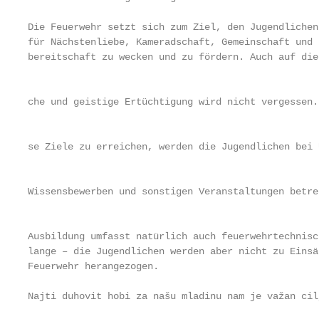
Die Feuerwehr setzt sich zum Ziel, den Jugendlichen
für Nächstenliebe, Kameradschaft, Gemeinschaft und H
bereitschaft zu wecken und zu fördern. Auch auf die
                                                   
che und geistige Ertüchtigung wird nicht vergessen.
                                                   
se Ziele zu erreichen, werden die Jugendlichen bei 
                                                   
Wissensbewerben und sonstigen Veranstaltungen betreu
                                                   
Ausbildung umfasst natürlich auch feuerwehrtechnisch
lange – die Jugendlichen werden aber nicht zu Einsä
Feuerwehr herangezogen.                            
Najti duhovit hobi za našu mladinu nam je važan cil
                                                   