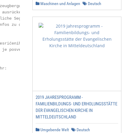
Maschinen und Anlagen
Deutsch
zeugbergung über

ausrücken

liche Segnung unse-

nfos zu den Einsät-

esrićenih autovo-

je posvećenje

r:

2019 JAHRESPROGRAMM -
FAMILIENBILDUNGS- UND ERHOLUNGSSTÄTTE
DER EVANGELISCHEN KIRCHE IN
MITTELDEUTSCHLAND
Umgebende Welt
Deutsch