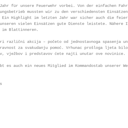
Jahr für unsere Feuerwehr vorbei. Von der einfachen Fahr
ungsbetrieb mussten wir zu den verschiedensten Einsätzen 
 Ein Highlight im letzten Jahr war sicher auch die feier
unseren vielen Einsätzen gute Dienste leistete. Nähere I
 im Blattinneren.

ri različni akcija – početo od jednostavnoga spasenja un
ravnost za svakudanju pomoć. Vrhunac prošloga ljeta bilo 
v, vježbov i predstavov ćete najti unutar ove novinice.

bt es auch ein neues Mitglied im Kommandostab unserer Weh

