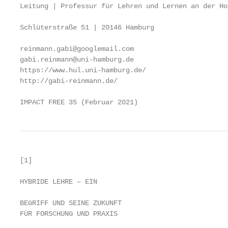
Leitung | Professur für Lehren und Lernen an der Ho
Schlüterstraße 51 | 20146 Hamburg

reinmann.gabi@googlemail.com

gabi.reinmann@uni-hamburg.de

https://www.hul.uni-hamburg.de/

http://gabi-reinmann.de/

IMPACT FREE 35 (Februar 2021)                      
[1]

HYBRIDE LEHRE – EIN                                
                                                   
BEGRIFF UND SEINE ZUKUNFT                          
FÜR FORSCHUNG UND PRAXIS                           
                                                   