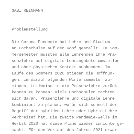
                                                   
GABI REINMANN                                      
                                                   
                                                   
Problemstellung                                    
Die Corona-Pandemie hat Lehre und Studium

an Hochschulen auf den Kopf gestellt: Im Som-      
mersemester mussten alle Lehrenden ihre Prä-       
senzlehre auf digitale Lehrangebote umstellen      
und ohne physischen Kontakt auskommen. Im

Laufe des Sommers 2020 stiegen die Hoffnun-        
gen, im darauffolgenden Wintersemester zu-         
mindest teilweise in die Präsenzlehre zurück-      
kehren zu können: Viele Hochschulen machten        
sich daran, Präsenzlehre und digitale Lehre        
kombiniert zu planen, wofür sich schnell der       
Begriff der hybriden Lehre oder Hybrid-Lehre       
verbreitet hat. Die zweite Pandemie-Welle im       
Herbst 2020 hat diese Pläne wieder zunichte ge-    
macht. Für den Verlauf des Jahres 2021 erwar-      