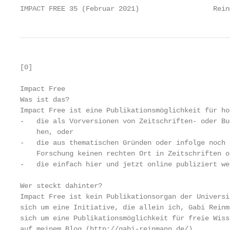
IMPACT FREE 35 (Februar 2021)                  Rein
[0]

Impact Free

Was ist das?

Impact Free ist eine Publikationsmöglichkeit für ho
-   die als Vorversionen von Zeitschriften- oder Bu
    hen, oder

-   die aus thematischen Gründen oder infolge noch 
    Forschung keinen rechten Ort in Zeitschriften o
-   die einfach hier und jetzt online publiziert we
Wer steckt dahinter?

Impact Free ist kein Publikationsorgan der Universi
sich um eine Initiative, die allein ich, Gabi Reinm
sich um eine Publikationsmöglichkeit für freie Wiss
auf meinem Blog (http://gabi-reinmann.de/).
