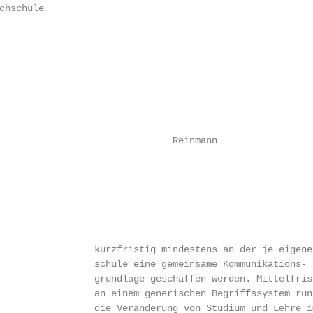
chschule

                               Reinmann
                 kurzfristig mindestens an der je eigenen
                 schule eine gemeinsame Kommunikations-

                 grundlage geschaffen werden. Mittelfrist
                 an einem generischen Begriffssystem rund
                 die Veränderung von Studium und Lehre im