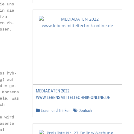
e uns

n die

zu-

n Ab-

sen.

s hyb-

) auf

 = ge-

MEDIADATEN 2022
Konsens

WWW.LEBENSMITTELTECHNIK-ONLINE.DE
le, was

h-

Essen und Trinken
Deutsch
 wird

sente

l-
