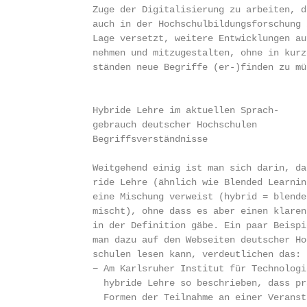
                 Zuge der Digitalisierung zu arbeiten, di
                 auch in der Hochschulbildungsforschung i
                 Lage versetzt, weitere Entwicklungen auf
                 nehmen und mitzugestalten, ohne in kurze
                 ständen neue Begriffe (er-)finden zu müs
                 Hybride Lehre im aktuellen Sprach-

                 gebrauch deutscher Hochschulen

                 Begriffsverständnisse

                 Weitgehend einig ist man sich darin, das
                 ride Lehre (ähnlich wie Blended Learning
                 eine Mischung verweist (hybrid = blended
                 mischt), ohne dass es aber einen klaren 
                 in der Definition gäbe. Ein paar Beispie
                 man dazu auf den Webseiten deutscher Hoc
                 schulen lesen kann, verdeutlichen das:

                 − Am Karlsruher Institut für Technologie
                   hybride Lehre so beschrieben, dass prä
                   Formen der Teilnahme an einer Veransta