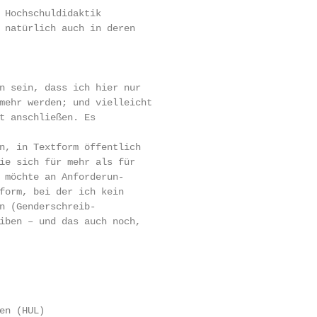
 Hochschuldidaktik

 natürlich auch in deren

n sein, dass ich hier nur

mehr werden; und vielleicht

t anschließen. Es

n, in Textform öffentlich

ie sich für mehr als für

 möchte an Anforderun-

form, bei der ich kein

n (Genderschreib-

iben – und das auch noch,

en (HUL)
