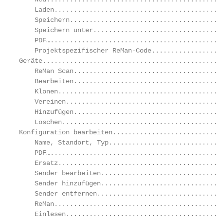
    Laden..........................................
    Speichern......................................
    Speichern unter................................
    PDF…...........................................
    Projektspezifischer ReMan-Code.................
Geräte.............................................
    ReMan Scan.....................................
    Bearbeiten.....................................
    Klonen.........................................
    Vereinen.......................................
    Hinzufügen.....................................
    Löschen........................................
Konfiguration bearbeiten...........................
    Name, Standort, Typ............................
    PDF…...........................................
    Ersatz.........................................
    Sender bearbeiten..............................
    Sender hinzufügen..............................
    Sender entfernen...............................
    ReMan..........................................
    Einlesen.......................................