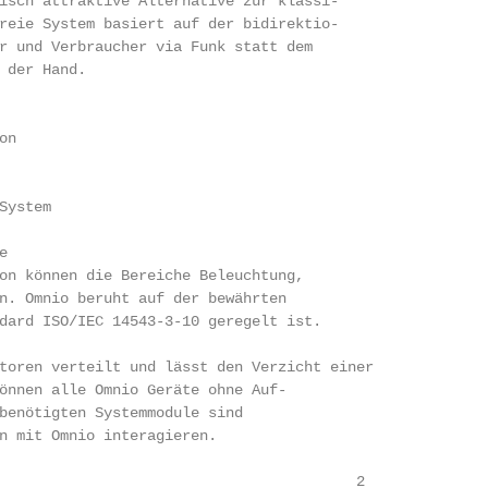
isch attraktive Alternative zur klassi-

reie System basiert auf der bidirektio-

r und Verbraucher via Funk statt dem

 der Hand.

n

ystem



on können die Bereiche Beleuchtung,

n. Omnio beruht auf der bewährten

dard ISO/IEC 14543-3-10 geregelt ist.

toren verteilt und lässt den Verzicht einer

önnen alle Omnio Geräte ohne Auf-

benötigten Systemmodule sind

n mit Omnio interagieren.

                                         2