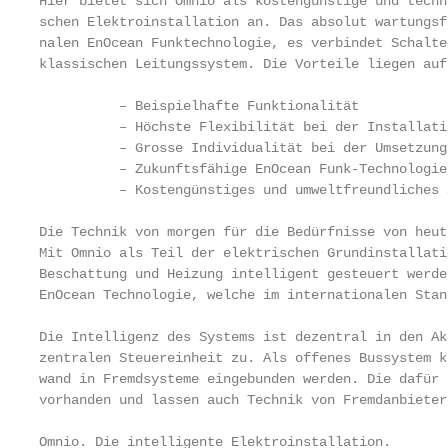
Hier bietet sich Omnio als kostengünstige und techn
schen Elektroinstallation an. Das absolut wartungsf
nalen EnOcean Funktechnologie, es verbindet Schalte
klassischen Leitungssystem. Die Vorteile liegen auf
          – Beispielhafte Funktionalität

          – Höchste Flexibilität bei der Installatio
          – Grosse Individualität bei der Umsetzung

          – Zukunftsfähige EnOcean Funk-Technologie

          – Kostengünstiges und umweltfreundliches S
Die Technik von morgen für die Bedürfnisse von heute
Mit Omnio als Teil der elektrischen Grundinstallati
Beschattung und Heizung intelligent gesteuert werde
EnOcean Technologie, welche im internationalen Stan
Die Intelligenz des Systems ist dezentral in den Ak
zentralen Steuereinheit zu. Als offenes Bussystem k
wand in Fremdsysteme eingebunden werden. Die dafür 
vorhanden und lassen auch Technik von Fremdanbieter
Omnio. Die intelligente Elektroinstallation.       