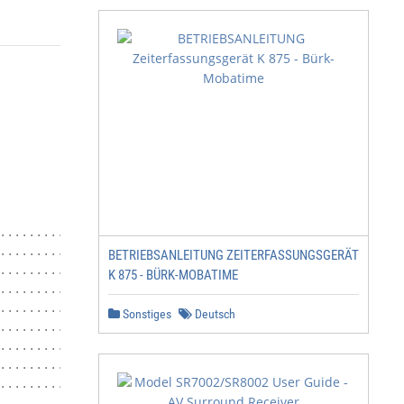
.........................................................
.........................................................
BETRIEBSANLEITUNG ZEITERFASSUNGSGERÄT
.........................................................
K 875 - BÜRK-MOBATIME
...................................................... 10
..................................................... 10

Sonstiges
Deutsch
.........................................................
................................................ 11

........................................... 11

.........................................................
.........................................................