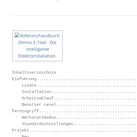
Inhaltsverzeichnis

Einführung.........................................
    Lizenz.........................................
    Installation...................................
    Arbeitsablauf..................................
    Benutzer Level.................................
Fernzugriff........................................
    Werkstattmodus.................................
    Standardeinstellungen..........................
Projekt............................................
    Neu............................................