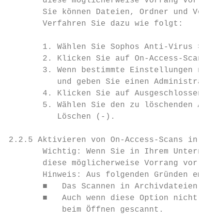
       diese möglicherweise Vorrang vor hie
       Sie können Dateien, Ordner und Volum
       Verfahren Sie dazu wie folgt:

       1. Wählen Sie Sophos Anti-Virus > Ei
       2. Klicken Sie auf On-Access-Scans.

       3. Wenn bestimmte Einstellungen nich
          und geben Sie einen Administrator
       4. Klicken Sie auf Ausgeschlossene O
       5. Wählen Sie den zu löschenden Auss
          Löschen (-).

2.2.5 Aktivieren von On-Access-Scans in Arc
       Wichtig: Wenn Sie in Ihrem Unternehm
       diese möglicherweise Vorrang vor hie
       Hinweis: Aus folgenden Gründen empfi
       ■   Das Scannen in Archivdateien und
       ■   Auch wenn diese Option nicht akt
           beim Öffnen gescannt.
