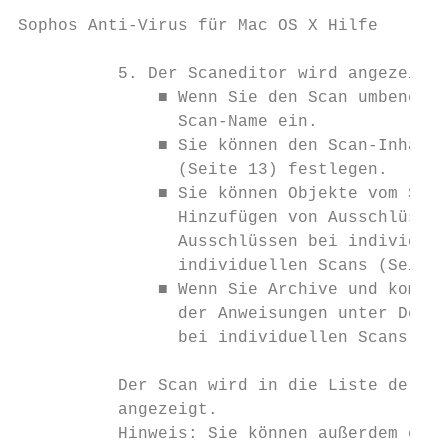
Sophos Anti-Virus für Mac OS X Hilfe

          5. Der Scaneditor wird angezeigt.
              ■ Wenn Sie den Scan umbenenne
                Scan-Name ein.

              ■ Sie können den Scan-Inhalt 
                (Seite 13) festlegen.

              ■ Sie können Objekte vom Scan
                Hinzufügen von Ausschlüssen
                Ausschlüssen bei individuel
                individuellen Scans (Seite 
              ■ Wenn Sie Archive und kompri
                der Anweisungen unter Deakt
                bei individuellen Scans (Se
          Der Scan wird in die Liste der in
          angezeigt.

          Hinweis: Sie können außerdem eine