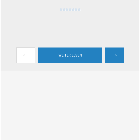
←
→
WEITER LESEN