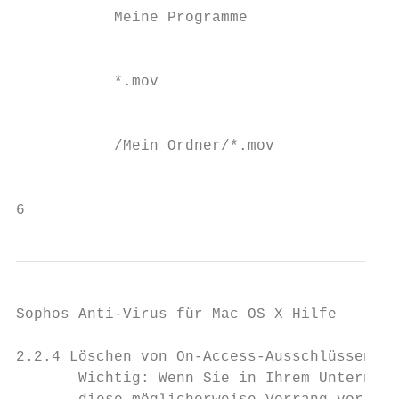
           Meine Programme                 
                                           
           *.mov                           
                                           
           /Mein Ordner/*.mov              
                                           
6
Sophos Anti-Virus für Mac OS X Hilfe

2.2.4 Löschen von On-Access-Ausschlüssen

       Wichtig: Wenn Sie in Ihrem Unternehm