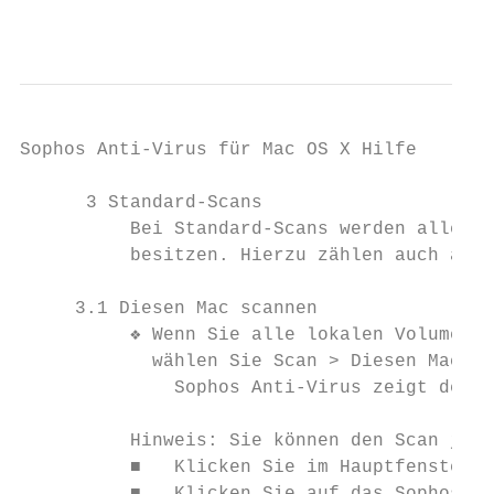
                                           
Sophos Anti-Virus für Mac OS X Hilfe

      3 Standard-Scans

          Bei Standard-Scans werden alle Da
          besitzen. Hierzu zählen auch ange
     3.1 Diesen Mac scannen

          ❖ Wenn Sie alle lokalen Volumes, 
            wählen Sie Scan > Diesen Mac sc
              Sophos Anti-Virus zeigt den S
          Hinweis: Sie können den Scan jedo
          ■   Klicken Sie im Hauptfenster v