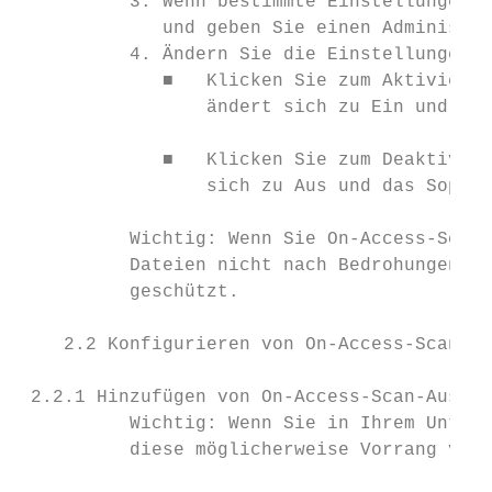
          3. Wenn bestimmte Einstellungen n
             und geben Sie einen Administra
          4. Ändern Sie die Einstellungen w
             ■   Klicken Sie zum Aktivieren
                 ändert sich zu Ein und das
             ■   Klicken Sie zum Deaktivier
                 sich zu Aus und das Sophos
          Wichtig: Wenn Sie On-Access-Scans
          Dateien nicht nach Bedrohungen. I
          geschützt.

    2.2 Konfigurieren von On-Access-Scans

 2.2.1 Hinzufügen von On-Access-Scan-Aussch
          Wichtig: Wenn Sie in Ihrem Untern
          diese möglicherweise Vorrang vor 