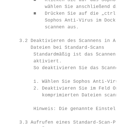
          ■   Klicken Sie auf das Sophos An
              wählen Sie anschließend die O
          ■   Drücken Sie auf die „ctrl“-Ta
              Sophos Anti-Virus im Dock. Wä
              scannen aus.

     3.2 Deaktivieren des Scannens in Archi
         Dateien bei Standard-Scans

          Standardmäßig ist das Scannen in 
          aktiviert.

          So deaktivieren Sie das Scannen i
          1. Wählen Sie Sophos Anti-Virus >
          2. Deaktivieren Sie im Feld On-De
             komprimierten Dateien scannen.

          Hinweis: Die genannte Einstellung
     3.3 Aufrufen eines Standard-Scan-Proto