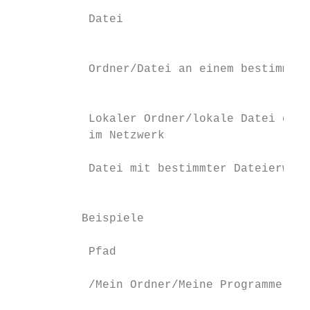
           Datei                           
                                           
           Ordner/Datei an einem bestimmten
                                           
           Lokaler Ordner/lokale Datei oder
           im Netzwerk                     
           Datei mit bestimmter Dateierweit
                                           
          Beispiele

           Pfad                            
           /Mein Ordner/Meine Programme    
                                           