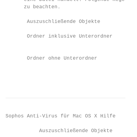
      zu beachten.

       Auszuschließende Objekte            
       Ordner inklusive Unterordner        
                                           
       Ordner ohne Unterordner             
                                           
                                           
Sophos Anti-Virus für Mac OS X Hilfe

           Auszuschließende Objekte        