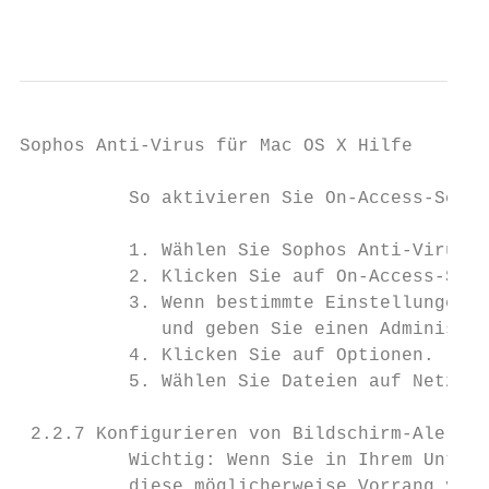
                                           
Sophos Anti-Virus für Mac OS X Hilfe

          So aktivieren Sie On-Access-Scans
          1. Wählen Sie Sophos Anti-Virus >
          2. Klicken Sie auf On-Access-Scan
          3. Wenn bestimmte Einstellungen n
             und geben Sie einen Administra
          4. Klicken Sie auf Optionen.

          5. Wählen Sie Dateien auf Netzwer
 2.2.7 Konfigurieren von Bildschirm-Alerts

          Wichtig: Wenn Sie in Ihrem Untern
          diese möglicherweise Vorrang vor 