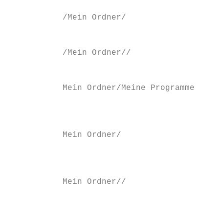
           /Mein Ordner/                   
                                           
           /Mein Ordner//                  
                                           
           Mein Ordner/Meine Programme     
                                           
                                           
           Mein Ordner/                    
                                           
                                           
           Mein Ordner//                   
                                           
                                           