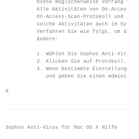
          diese möglicherweise Vorrang vor 
          Alle Aktivitäten von On-Access-Sc
          On-Access-Scan-Protokoll und im U
          solche Aktivitäten auch im System
          Verfahren Sie wie folgt, um die P
          ändern:

          1. Wählen Sie Sophos Anti-Virus >
          2. Klicken Sie auf Protokoll.

          3. Wenn bestimmte Einstellungen n
             und geben Sie einen Administra
8
Sophos Anti-Virus für Mac OS X Hilfe
