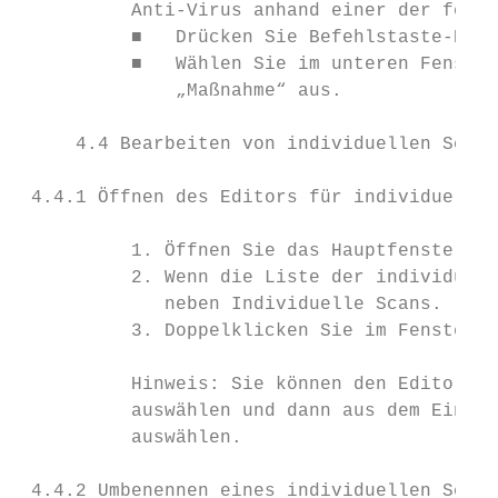
          Anti-Virus anhand einer der folge
          ■   Drücken Sie Befehlstaste-D.

          ■   Wählen Sie im unteren Fenster
              „Maßnahme“ aus.

     4.4 Bearbeiten von individuellen Scans

 4.4.1 Öffnen des Editors für individuelle 
          1. Öffnen Sie das Hauptfenster vo
          2. Wenn die Liste der individuell
             neben Individuelle Scans.

          3. Doppelklicken Sie im Fenster I
          Hinweis: Sie können den Editor je
          auswählen und dann aus dem Einble
          auswählen.

 4.4.2 Umbenennen eines individuellen Scans
