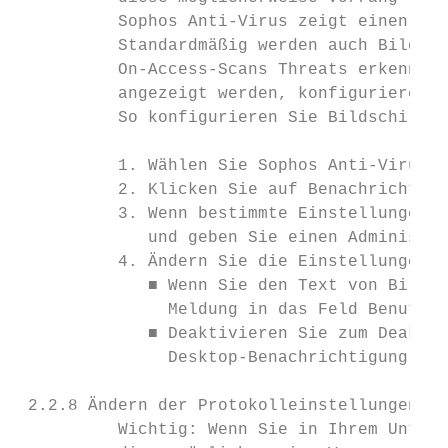
          Sophos Anti-Virus zeigt einen Bil
          Standardmäßig werden auch Bildsch
          On-Access-Scans Threats erkennt. 
          angezeigt werden, konfigurieren.

          So konfigurieren Sie Bildschirm-A
          1. Wählen Sie Sophos Anti-Virus >
          2. Klicken Sie auf Benachrichtigu
          3. Wenn bestimmte Einstellungen n
             und geben Sie einen Administra
          4. Ändern Sie die Einstellungen w
             ■ Wenn Sie den Text von Bildsc
               Meldung in das Feld Benutzer
             ■ Deaktivieren Sie zum Deaktiv
               Desktop-Benachrichtigung bei
 2.2.8 Ändern der Protokolleinstellungen

          Wichtig: Wenn Sie in Ihrem Untern