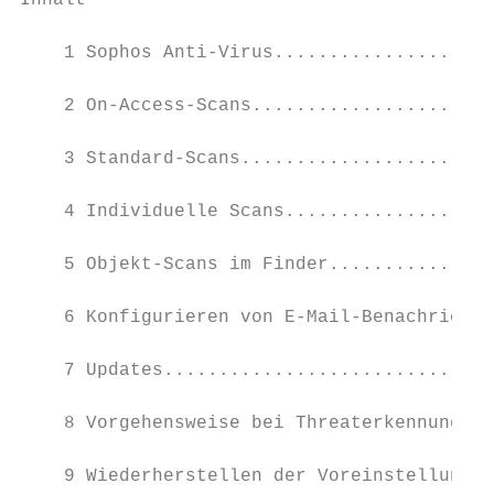
Inhalt

    1 Sophos Anti-Virus....................
    2 On-Access-Scans......................
    3 Standard-Scans.......................
    4 Individuelle Scans...................
    5 Objekt-Scans im Finder...............
    6 Konfigurieren von E-Mail-Benachrichti
    7 Updates..............................
    8 Vorgehensweise bei Threaterkennung...
    9 Wiederherstellen der Voreinstellungen