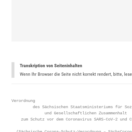
Transkription von Seiteninhalten
Wenn Ihr Browser die Seite nicht korrekt rendert, bitte, les
Verordnung

         des Sächsischen Staatsministeriums für Sozi
              und Gesellschaftlichen Zusammenhalt

    zum Schutz vor dem Coronavirus SARS-CoV-2 und CO
  (Sächsische Corona-Schutz-Verordnung – SächsCorona