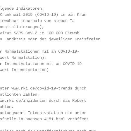
lgende Indikatoren:

rankheit-2019 (COVID-19) in ein Kran­

nwohner innerhalb von sieben Ta­

ospitalisierungen),

irus SARS-CoV-2 je 100 000 Einwoh­

n Landkreis oder der jeweiligen Kreisfreien

r Normalstationen mit an COVID-19-

wert Normalstation),

r Intensivstationen mit an COVID-19-

wert Intensivstation).

nter www.rki.de/covid-19-trends durch

ntlichten Zahlen,

ww.rki.de/inzidenzen durch das Robert

hlen,

astungswert Intensivstation die unter

faelle-in-sachsen-4151.html veröffent­
