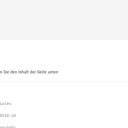
en Sie den Inhalt der Seite unten
ales

VID-19

SchVO)
