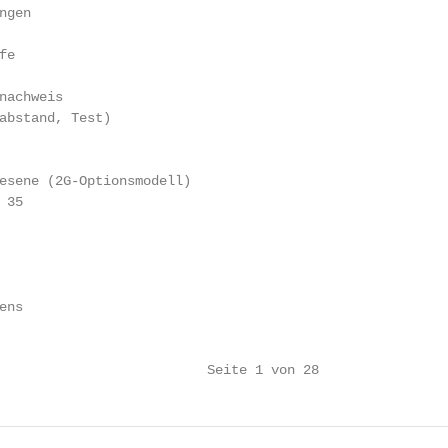
gen

e

nachweis

abstand, Test)

esene (2G-Optionsmodell)

35

ns

                          Seite 1 von 28