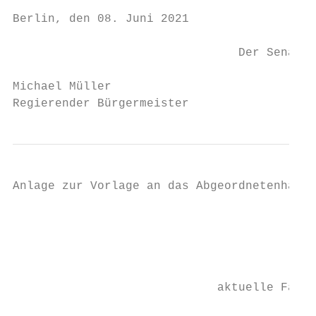
Berlin, den 08. Juni 2021

                                Der Senat v
Michael Müller

Regierender Bürgermeister
Anlage zur Vorlage an das Abgeordnetenhaus

                                           
                                           
                             aktuelle Fassu