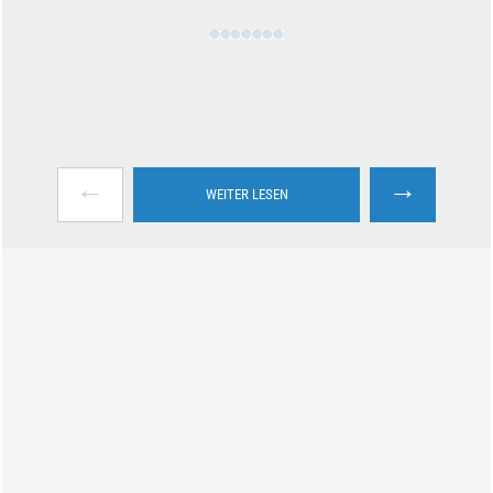
←
→
WEITER LESEN