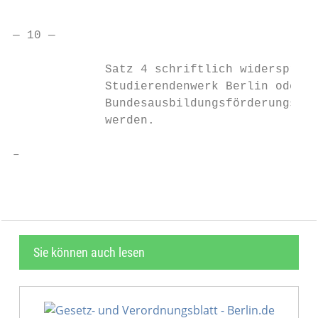
— 10 —

             Satz 4 schriftlich widersprech
             Studierendenwerk Berlin oder d
             Bundesausbildungsförderungsges
             werden.

–
Sie können auch lesen