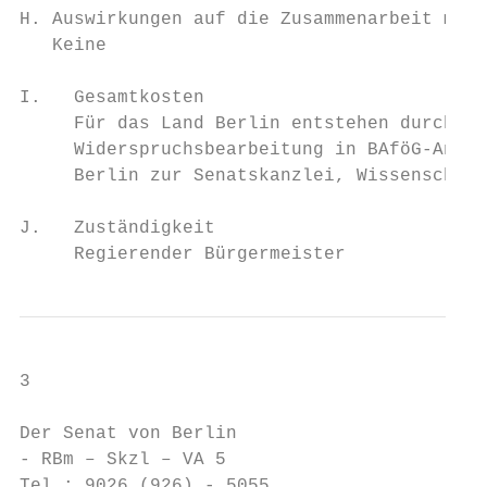
H. Auswirkungen auf die Zusammenarbeit mit 
   Keine

I.   Gesamtkosten

     Für das Land Berlin entstehen durch di
     Widerspruchsbearbeitung in BAföG-Angel
     Berlin zur Senatskanzlei, Wissenschaft
J.   Zuständigkeit

     Regierender Bürgermeister
3

Der Senat von Berlin

- RBm – Skzl – VA 5

Tel.: 9026 (926) - 5055
