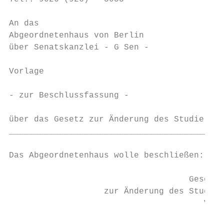
An das

Abgeordnetenhaus von Berlin

über Senatskanzlei - G Sen -

Vorlage

- zur Beschlussfassung -

über das Gesetz zur Änderung des Studierend
___________________________________________
Das Abgeordnetenhaus wolle beschließen:

                                    Gesetz

                   zur Änderung des Studier
                                       Vom
