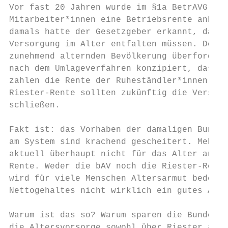
Vor fast 20 Jahren wurde im §1a BetrAVG ges
Mitarbeiter*innen eine Betriebsrente anbiet
damals hatte der Gesetzgeber erkannt, dass 
Versorgung im Alter entfalten müssen. Der G
zunehmend alternden Bevölkerung überfordert
nach dem Umlageverfahren konzipiert, das he
zahlen die Rente der Ruheständler*innen. Di
Riester-Rente sollten zukünftig die Versorg
schließen.

Fakt ist: das Vorhaben der damaligen Bundes
am System sind krachend gescheitert. Mehr a
aktuell überhaupt nicht für das Alter an un
Rente. Weder die bAV noch die Riester-Rente
wird für viele Menschen Altersarmut bedeute
Nettogehaltes nicht wirklich ein gutes Ausk
Warum ist das so? Warum sparen die Bundesbü
die Altersvorsorge sowohl über Riester als 