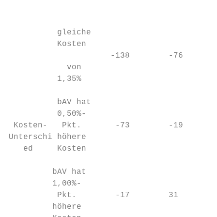
                                          R
          gleiche

          Kosten

                     -138        -76       
            von

          1,35%

          bAV hat

          0,50%-

 Kosten-   Pkt.       -73        -19       
Unterschi höhere

   ed     Kosten

         bAV hat

         1,00%-

          Pkt.        -17        31        
         höhere
