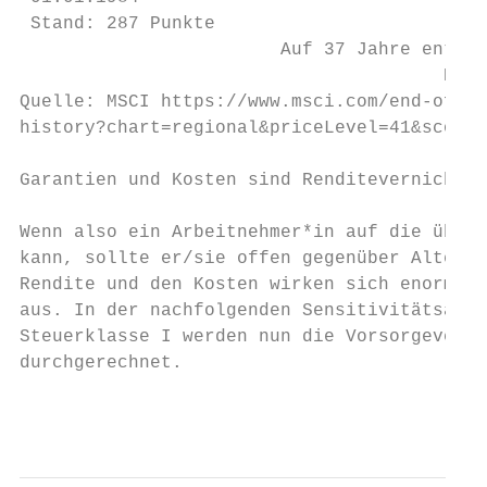
 Stand: 287 Punkte                         
                        Auf 37 Jahre entspr
                                       Berü
Quelle: MSCI https://www.msci.com/end-of-da
history?chart=regional&priceLevel=41&scope=
Garantien und Kosten sind Renditevernichter
Wenn also ein Arbeitnehmer*in auf die übert
kann, sollte er/sie offen gegenüber Alterna
Rendite und den Kosten wirken sich enorm au
aus. In der nachfolgenden Sensitivitätsanal
Steuerklasse I werden nun die Vorsorgevertr
durchgerechnet.

                                           