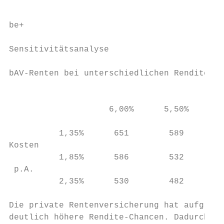
be+                                        
Sensitivitätsanalyse

bAV-Renten bei unterschiedlichen Renditen- 
                                           
                    6,00%      5,50%      5
          1,35%      651        589        
Kosten

          1,85%      586        532        
 p.A.

          2,35%      530        482        
Die private Rentenversicherung hat aufgrund
deutlich höhere Rendite-Chancen. Dadurch wi