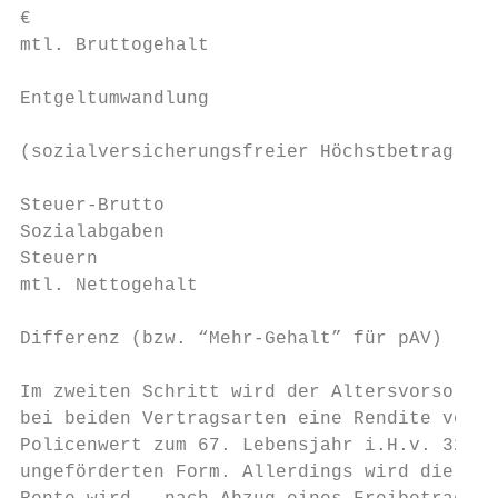
€                                          
mtl. Bruttogehalt                          
Entgeltumwandlung

                                           
(sozialversicherungsfreier Höchstbetrag 202
Steuer-Brutto                              
Sozialabgaben                              
Steuern                                    
mtl. Nettogehalt                           
Differenz (bzw. “Mehr-Gehalt” für pAV)     
Im zweiten Schritt wird der Altersvorsorgev
bei beiden Vertragsarten eine Rendite vor K
Policenwert zum 67. Lebensjahr i.H.v. 323.8
ungeförderten Form. Allerdings wird die bAV