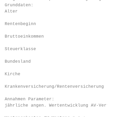
Grunddaten:

Alter                                      
Rentenbeginn                               
Bruttoeinkommen                            
Steuerklasse                               
Bundesland                                 
Kirche                                     
Krankenversicherung/Rentenversicherung     
Annahmen Parameter:

jährliche angen. Wertentwicklung AV-Vertrag