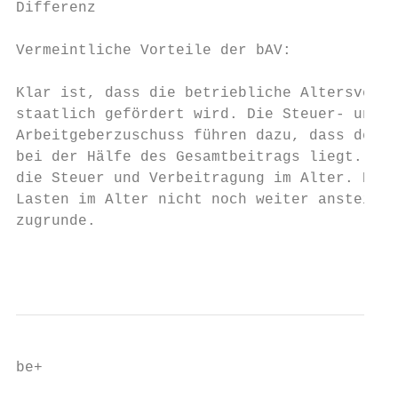
Differenz                                  
Vermeintliche Vorteile der bAV:

Klar ist, dass die betriebliche Altersverso
staatlich gefördert wird. Die Steuer- und S
Arbeitgeberzuschuss führen dazu, dass der E
bei der Hälfe des Gesamtbeitrags liegt. Die
die Steuer und Verbeitragung im Alter. Dazu
Lasten im Alter nicht noch weiter ansteigen
zugrunde.

                                           
be+                                        