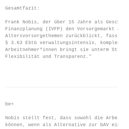
Gesamtfazit:

Frank Nobis, der über 15 Jahre als Geschäft
Finanzplanung (IVFP) den Vorsorgemarkt anal
Altersvorsorgethemen zurückblickt, fasst zu
§ 3.63 EStG verwaltungsintensiv, komplex un
Arbeitnehmer*innen bringt sie unterm Strich
Flexibilität und Transparenz.“

                                           
be+                                        
Nobis stellt fest, dass sowohl die Arbeitne
können, wenn als Alternative zur bAV eine p