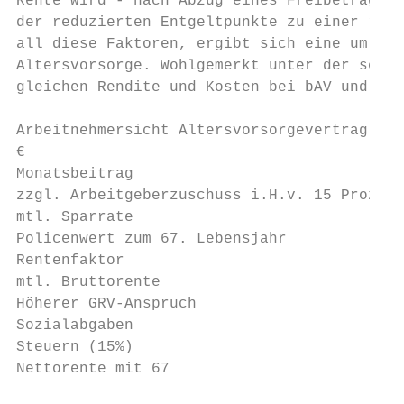
Rente wird - nach Abzug eines Freibetrags -
der reduzierten Entgeltpunkte zu einer redu
all diese Faktoren, ergibt sich eine um 138
Altersvorsorge. Wohlgemerkt unter der sehr 
gleichen Rendite und Kosten bei bAV und pAV
Arbeitnehmersicht Altersvorsorgevertrag

€                                          
Monatsbeitrag                              
zzgl. Arbeitgeberzuschuss i.H.v. 15 Prozent
mtl. Sparrate                              
Policenwert zum 67. Lebensjahr             
Rentenfaktor                               
mtl. Bruttorente                           
Höherer GRV-Anspruch                       
Sozialabgaben                              
Steuern (15%)                              
Nettorente mit 67                          