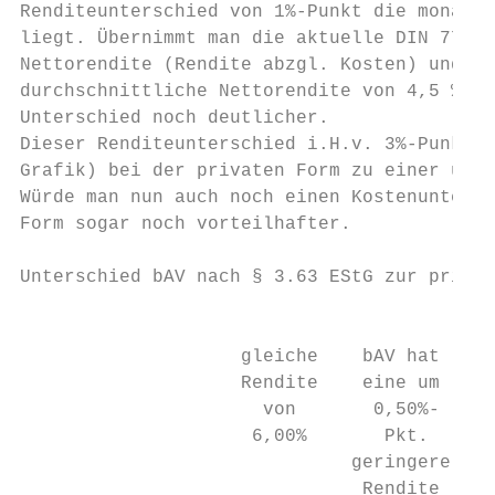
Renditeunterschied von 1%-Punkt die monatli
liegt. Übernimmt man die aktuelle DIN 77230
Nettorendite (Rendite abzgl. Kosten) und un
durchschnittliche Nettorendite von 4,5 % (e
Unterschied noch deutlicher.

Dieser Renditeunterschied i.H.v. 3%-Punkten
Grafik) bei der privaten Form zu einer um 1
Würde man nun auch noch einen Kostenuntersc
Form sogar noch vorteilhafter.

Unterschied bAV nach § 3.63 EStG zur privat
                                           
                    gleiche    bAV hat    b
                    Rendite    eine um    e
                      von       0,50%-     
                     6,00%       Pkt.      
                              geringere   g
                               Rendite     