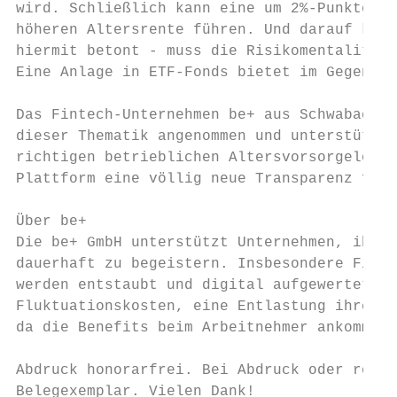
wird. Schließlich kann eine um 2%-Punkte hö
höheren Altersrente führen. Und darauf komm
hiermit betont - muss die Risikomentalität 
Eine Anlage in ETF-Fonds bietet im Gegensat
Das Fintech-Unternehmen be+ aus Schwabach b
dieser Thematik angenommen und unterstützt 
richtigen betrieblichen Altersvorsorgelösun
Plattform eine völlig neue Transparenz für 
Über be+

Die be+ GmbH unterstützt Unternehmen, ihre 
dauerhaft zu begeistern. Insbesondere Finan
werden entstaubt und digital aufgewertet. D
Fluktuationskosten, eine Entlastung ihrer H
da die Benefits beim Arbeitnehmer ankommen.

Abdruck honorarfrei. Bei Abdruck oder redak
Belegexemplar. Vielen Dank!
