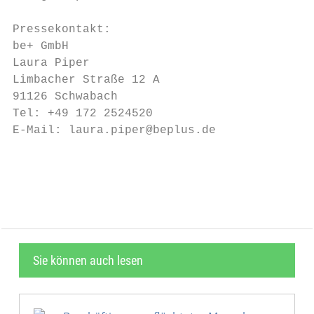
Pressekontakt:

be+ GmbH

Laura Piper

Limbacher Straße 12 A

91126 Schwabach

Tel: +49 172 2524520

E-Mail: laura.piper@beplus.de

                                           
Sie können auch lesen