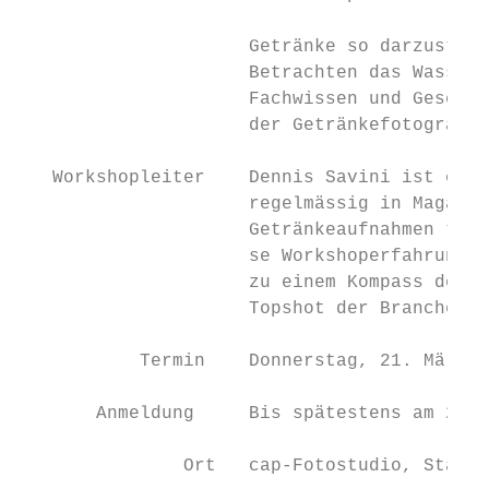
                     Getränke so darzustell
                     Betrachten das Wasser 
                     Fachwissen und Geschic
                     der Getränkefotografie
   Workshopleiter    Dennis Savini ist ein 
                     regelmässig in Magazin
                     Getränkeaufnahmen tauc
                     se Workshoperfahrung i
                     zu einem Kompass der S
                     Topshot der Branche üb
           Termin    Donnerstag, 21. März, 
       Anmeldung     Bis spätestens am 22. 
               Ort   cap-Fotostudio, Stadel