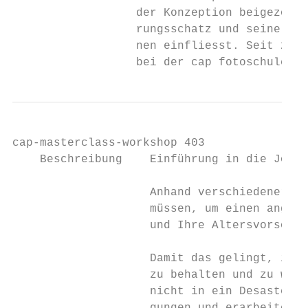
                  der Konzeption beigezogen
                  rungsschatz und seine Bil
                  nen einfliesst. Seit 2017
                  bei der cap fotoschule.
cap-masterclass-workshop 403

    Beschreibung    Einführung in die Jobka
                    Anhand verschiedener Pr
                    müssen, um einen angeme
                    und Ihre Altersvorsorge
                    Damit das gelingt, ist 
                    zu behalten und zu wiss
                    nicht in ein Desaster r