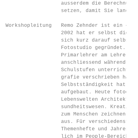
                  ausserdem die Berechnung 
                  setzen, damit Sie langfri
Workshopleitung   Remo Zehnder ist ein «Cap
                  2002 hat er selbst die ca
                  sich kurz darauf selbstst
                  Fotostudio gegründet. Rem
                  Primarlehrer am Lehrersem
                  anschliessend während sie
                  Schulstufen unterrichtet,
                  grafie verschrieben hat. 
                  Selbstständigkeit hat er 
                  aufgebaut. Heute fotograf
                  Lebenswelten Architektur,
                  sundheitswesen. Kreativit
                  zum Menschen zeichnen sei
                  aus. Für verschiedenste K
                  Themenhefte und Jahresber
                  lich im People-Bereich. B