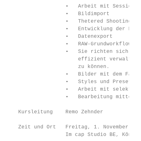
                   •   Arbeit mit Sessions 
                   •   Bildimport

                   •   Thetered Shooting + 
                   •   Entwicklung der RAW-
                   •   Datenexport

                   •   RAW-Grundworkflow

                   •   Sie richten sich Ihr
                       effizient verwalten 
                       zu können.

                   •   Bilder mit dem Farbe
                   •   Styles und Presets

                   •   Arbeit mit selektive
                   •   Bearbeitung mittels 
    Kursleitung    Remo Zehnder

    Zeit und Ort   Freitag, 1. November 201
                   Im cap Studio BE, Könizs