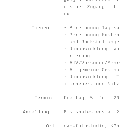
                    gungen und erarbeiten e
                    rischer Zugang mit prak
                    rum.

         Themen     • Berechnung Tagespausc
                    • Berechnung Kosten für
                      und Rückstellungen

                    • Jobabwicklung: von de
                      rierung

                    • AHV/Vorsorge/Mehrwert
                    • Allgemeine Geschäftsb
                    • Jobabwicklung - Tipps
                    • Urheber- und Nutzungs
          Termin    Freitag, 5. Juli 2019, 
      Anmeldung     Bis spätestens am 21. J
              Ort   cap-fotostudio, Könizst