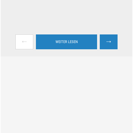
←
→
WEITER LESEN