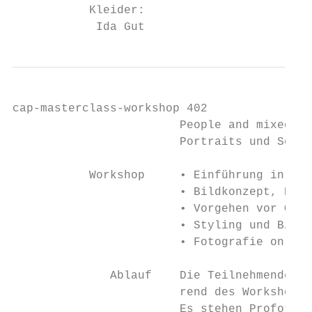
           Kleider:

            Ida Gut
cap-masterclass-workshop 402

                        People and mixed li
                        Portraits und Sedca
           Workshop     • Einführung in den
                        • Bildkonzept, Bild
                        • Vorgehen vor Ort

                        • Styling und Bildl
                        • Fotografie on loc
              Ablauf    Die Teilnehmenden b
                        rend des Workshops 
                        Es stehen Profoto-B