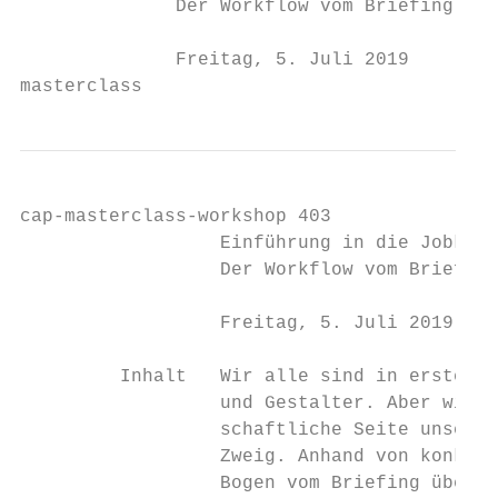
              Der Workflow vom Briefing übe
              Freitag, 5. Juli 2019

masterclass
cap-masterclass-workshop 403

                  Einführung in die Jobkalk
                  Der Workflow vom Briefing
                  Freitag, 5. Juli 2019

         Inhalt   Wir alle sind in erster L
                  und Gestalter. Aber wir m
                  schaftliche Seite unserer
                  Zweig. Anhand von konkret
                  Bogen vom Briefing über d