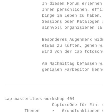
               In diesem Forum erlernen Sie
               Ihren persönlichen, effizien
               Dinge im Leben zu haben. Wah
               Sessions oder Katalogen aufb
               sinnvoll organisieren lassen
               Besonderes Augenmerk widmen 
               etwas zu lüften, gehen wir a
               wird von der cap fotoschule 
               Am Nachmittag befassen wir u
               genialen Farbeditor kennen, 
cap-masterclass-workshop 404

                   CaptureOne für Ein- und 
        Themen     •   Grundfunktionen Capt