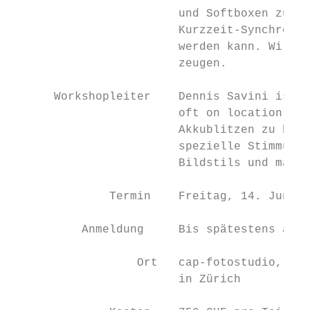
                        und Softboxen zur V
                        Kurzzeit-Synchronis
                        werden kann. Wir le
                        zeugen.

      Workshopleiter    Dennis Savini ist e
                        oft on location. Er
                        Akkublitzen zu beei
                        spezielle Stimmung 
                        Bildstils und macht
              Termin    Freitag, 14. Juni 2
          Anmeldung     Bis spätestens am 1
                  Ort   cap-fotostudio, Sta
                        in Zürich
