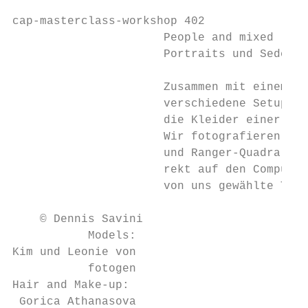
cap-masterclass-workshop 402

                      People and mixed ligh
                      Portraits und Sedcard
                      Zusammen mit einem Pr
                      verschiedene Setups f
                      die Kleider einer Zür
                      Wir fotografieren mit
                      und Ranger-Quadra-Akk
                      rekt auf den Computer
                      von uns gewählte Them
    © Dennis Savini

           Models:

Kim und Leonie von

           fotogen

Hair and Make-up:

 Gorica Athanasova
