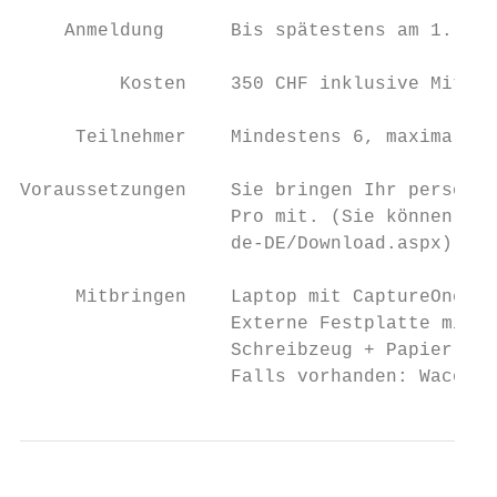
    Anmeldung      Bis spätestens am 1. Okt
         Kosten    350 CHF inklusive Mittag
     Teilnehmer    Mindestens 6, maximal 8 
Voraussetzungen    Sie bringen Ihr persönli
                   Pro mit. (Sie können Cap
                   de-DE/Download.aspx)

     Mitbringen    Laptop mit CaptureOne Pr
                   Externe Festplatte mit I
                   Schreibzeug + Papier

                   Falls vorhanden: Wacom T