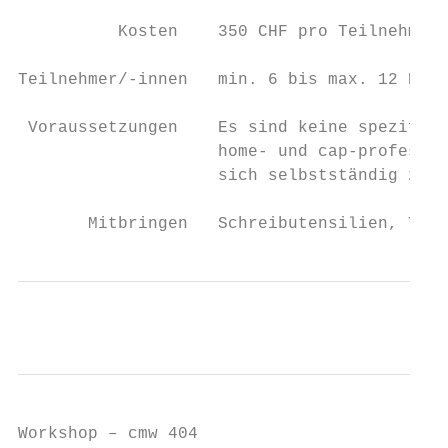
          Kosten    350 CHF pro Teilnehmer/
Teilnehmer/-innen   min. 6 bis max. 12 Pers
 Voraussetzungen    Es sind keine spezifisc
                    home- und cap-professio
                    sich selbstständig zu m
       Mitbringen   Schreibutensilien, Tasc
Workshop – cmw 404
