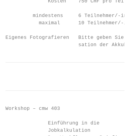
              Kosten    750 CHF pro Teilneh
         mindestens     6 Teilnehmer/-innen

           maximal      10 Teilnehmer/-inne
Eigenes Fotografieren   Bitte geben Sie uns
                        sation der Akkublit
Workshop – cmw 403

              Einführung in die

              Jobkalkulation
