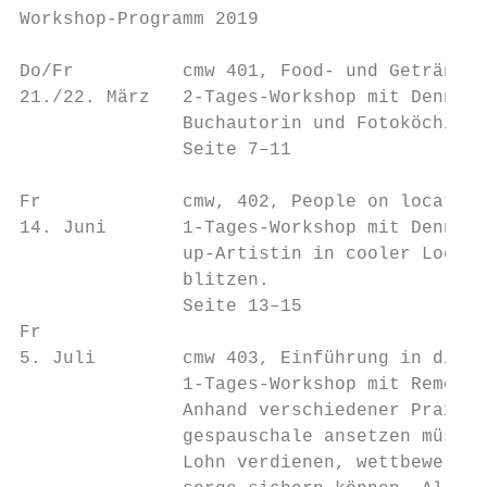
Workshop-Programm 2019

Do/Fr          cmw 401, Food- und Getränkef
21./22. März   2-Tages-Workshop mit Dennis 
               Buchautorin und Fotoköchin, 
               Seite 7–11

Fr             cmw, 402, People on location
14. Juni       1-Tages-Workshop mit Dennis 
               up-Artistin in cooler Locatio
               blitzen.

               Seite 13–15

Fr

5. Juli        cmw 403, Einführung in die J
               1-Tages-Workshop mit Remo Ze
               Anhand verschiedener Praxisb
               gespauschale ansetzen müssen
               Lohn verdienen, wettbewerbsf