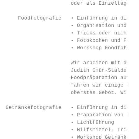
                     oder als Einzeltage ge
    Foodfotografie   • Einführung in die Be
                     • Organisation und Ein
                     • Tricks oder nicht?

                     • Fotokochen und Foods
                     • Workshop Foodfotogra
                     Wir arbeiten mit der e
                     Judith Gmür-Stalder zu
                     Foodpräparation auf un
                     fahren wir einige Gehe
                     oberstes Gebot. Wir we
Getränkefotografie   • Einführung in die Be
                     • Präparation von Gläs
                     • Lichtführung

                     • Hilfsmittel, Tricks 
                     • Workshop Getränkefot