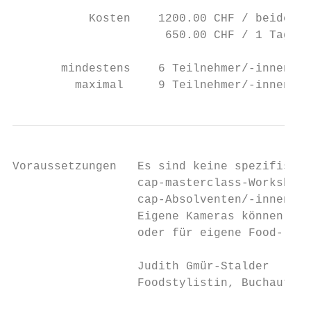
           Kosten    1200.00 CHF / beide Ta
                      650.00 CHF / 1 Tag

       mindestens    6 Teilnehmer/-innen

         maximal     9 Teilnehmer/-innen
Voraussetzungen   Es sind keine spezifische
                  cap-masterclass-Workshops
                  cap-Absolventen/-innen mi
                  Eigene Kameras können mit
                  oder für eigene Food- und
                  Judith Gmür-Stalder      
                  Foodstylistin, Buchautori