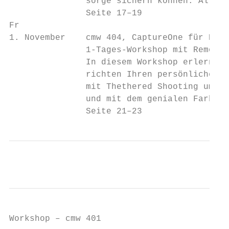
               sorge sichern können. Alles,
               Seite 17–19

Fr

1. November    cmw 404, CaptureOne für Ein-
               1-Tages-Workshop mit Remo Ze
               In diesem Workshop erlernen 
               richten Ihren persönlichen, 
               mit Thethered Shooting umzug
               und mit dem genialen Farbedi
               Seite 21–23
Workshop – cmw 401
