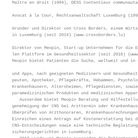
Maître en droit (1994), DESS Contentieux communauta
Avocat à la Cour, Rechtsanwaltschaft Luxemburg (1995
Gründer und Direktor von Cross Borders, einem Wirts
in Luxemburg (seit 2014) (www.crossborders.lu)

Direktor von Meopin, Start-up Unternehmen für die E
len Plattform im Gesundheitssektor (seit 2016) (www
Meopin bietet Patienten die Suche, weltweit und in 
und Apps, nach geeigneten Medizinern und Gesundheit
peuten, Apotheker, Pflegekräfte, Hebammen, Psycholo
Krankenhäusern, Altersheimen, Pflegediensten, sowie
paramedizinischen Produkten und medizinischen Appara
   Ausserdem bietet Meopin Beratung und Hilfestellu
genehmigung der CNS bei Arzttermin oder Krankenhaus
Überprüfen von Arzthonoraren, Krankenhausrechnungen
Einreichen eines Antrags auf Kostenerstattung bei d
CNS-Entscheidungen sowie eine technische Begleitung
sicherungsgerichten in Luxemburg.
