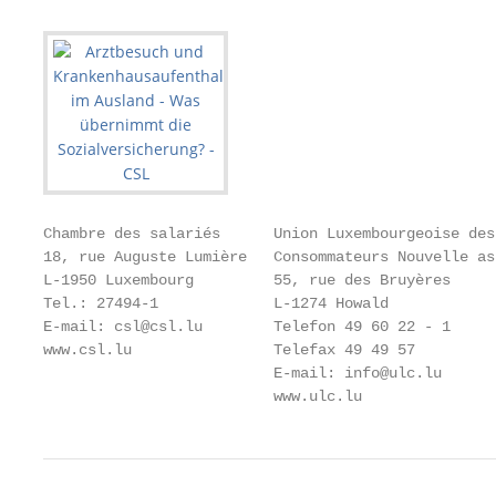
Chambre des salariés      Union Luxembourgeoise des

18, rue Auguste Lumière   Consommateurs Nouvelle asb
L-1950 Luxembourg         55, rue des Bruyères

Tel.: 27494-1             L-1274 Howald

E-mail: csl@csl.lu        Telefon 49 60 22 - 1

www.csl.lu                Telefax 49 49 57

                          E-mail: info@ulc.lu

                          www.ulc.lu