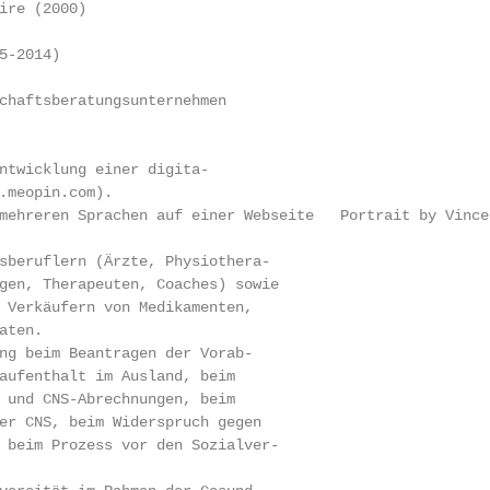
ire (2000)

-2014)

chaftsberatungsunternehmen

ntwicklung einer digita-

.meopin.com).

mehreren Sprachen auf einer Webseite   Portrait by Vincen
sberuflern (Ärzte, Physiothera-

gen, Therapeuten, Coaches) sowie

 Verkäufern von Medikamenten,

ten.

ng beim Beantragen der Vorab-

aufenthalt im Ausland, beim

 und CNS-Abrechnungen, beim

er CNS, beim Widerspruch gegen

 beim Prozess vor den Sozialver-
