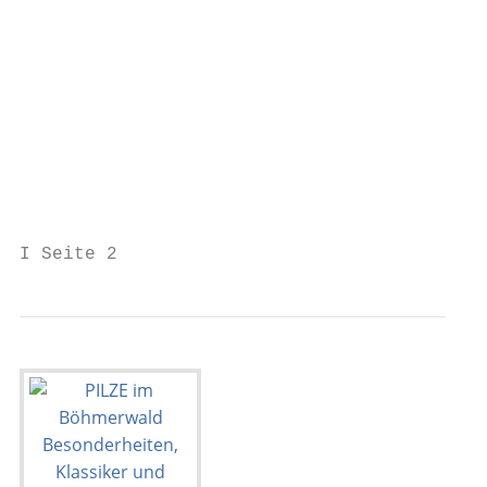
                                           
                                           
                                           
                                           
                                           
                                           
                                           
                                           
I Seite 2