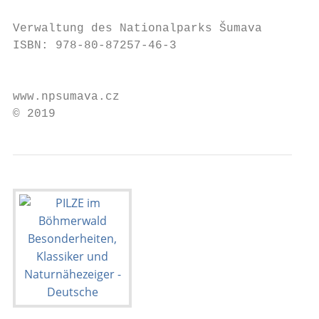
                                         Er
Verwaltung des Nationalparks Šumava      Qu
ISBN: 978-80-87257-46-3

                                         Au
www.npsumava.cz

© 2019