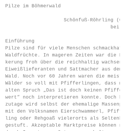
Pilze im Böhmerwald

                    Schönfuß-Röhrling (Calo
                                    bei Bad
Einführung

Pilze sind für viele Menschen schmackhafte 
Waldfrüchte. In mageren Zeiten war die Bevö
kerung froh über die reichhaltig wachsenden
Eiweißlieferanten und Sattmacher aus dem   
Wald. Noch vor 60 Jahren waren die meisten 
Wälder so voll mit Pfifferlingen, dass man 
alten Spruch „Das ist doch keinen Pfifferli
wert“ noch interpretieren konnte. Doch heut
zutage wird selbst der ehemalige Massenpilz
mit den Volksnamen Eierschwammerl, Pfiffer-
ling oder Rehgoaß vielerorts als Seltenheit
gestuft. Akzeptable Marktpreise können nur 