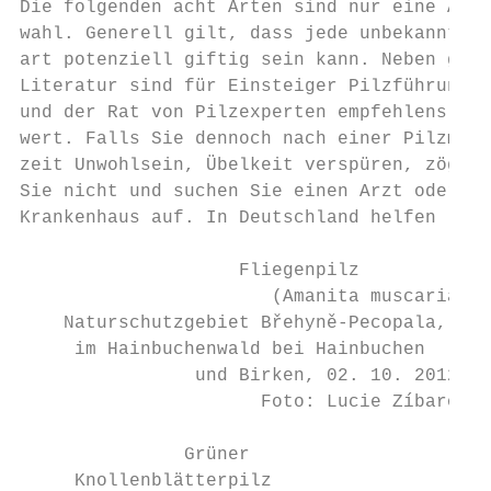
Die folgenden acht Arten sind nur eine Aus-

wahl. Generell gilt, dass jede unbekannte P
art potenziell giftig sein kann. Neben gute
Literatur sind für Einsteiger Pilzführungen
und der Rat von Pilzexperten empfehlens-   
wert. Falls Sie dennoch nach einer Pilzmahl
zeit Unwohlsein, Übelkeit verspüren, zögern
Sie nicht und suchen Sie einen Arzt oder ei
Krankenhaus auf. In Deutschland helfen     
                    Fliegenpilz

                       (Amanita muscaria)

    Naturschutzgebiet Břehyně-Pecopala,

     im Hainbuchenwald bei Hainbuchen

                und Birken, 02. 10. 2012

                      Foto: Lucie Zíbarová

               Grüner

     Knollenblätterpilz
