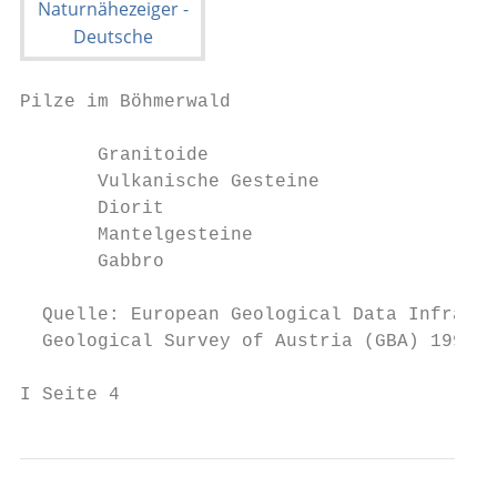
Pilze im Böhmerwald

       Granitoide                       Amp
       Vulkanische Gesteine             Gne
       Diorit                           Sch
       Mantelgesteine                   Kal
       Gabbro                           Sed
                                        (te
  Quelle: European Geological Data Infrastr
  Geological Survey of Austria (GBA) 1997 -
I Seite 4