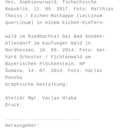
Ves, Sophienurwald, Tschechische

Republik, 11. 09. 2017. Foto: Matthias

Theiss / Eichen-Rotkappe (Leccinum

quercinum) in einem Eichen-Kiefern-

                                         In
wald im Riedbachtal bei Bad Sooden-      Ei
Allendorf im Kaufunger Wald in

Nordhessen, 10. 09. 2014. Foto: Ger-     Ge
hard Schuster / Fichtenwald am           in
Bayerischen Plöckenstein, NP

Šumava, 14. 07. 2014. Foto: Václav       Ei
Pouska                                   Gi
Graphische Gestaltung:

                                         Sp
Ateliér Mgr. Václav Hraba                Gi
Druck:

                                         Of
..........................               Na
Herausgeber:
