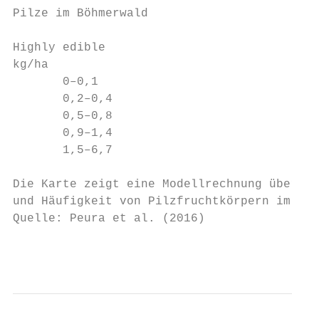
Pilze im Böhmerwald

Highly edible

kg/ha

       0–0,1

       0,2–0,4

       0,5–0,8

       0,9–1,4

       1,5–6,7

Die Karte zeigt eine Modellrechnung über di
und Häufigkeit von Pilzfruchtkörpern im NP 
Quelle: Peura et al. (2016)

                                           