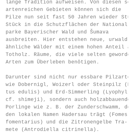
lange Tradition aufweisen. Von diesen sehr

artenreichen Gebieten können sich die

Pilze nun seit fast 50 Jahren wieder Stück 
Stück in die Schutzflächen der National-

parke Bayerischer Wald und Šumava

ausbreiten. Hier entstehen neue, urwald-

ähnliche Wälder mit einem hohen Anteil an

Totholz. Räume, die viele selten gewordene

Arten zum Überleben benötigen.

Darunter sind nicht nur essbare Pilzarten

wie Dobernigl, Woizerl oder Steinpilz (Bole
tus edulis) und Erd-Simmerling (Lyophyllum

cf. shimeji), sondern auch holzabbauende

Porlinge wie z. B. der Zunderschwamm, der

den lokalen Namen Hadersau trägt (Fomes

fomentarius) und die Zitronengelbe Tra-

mete (Antrodiella citrinella).
