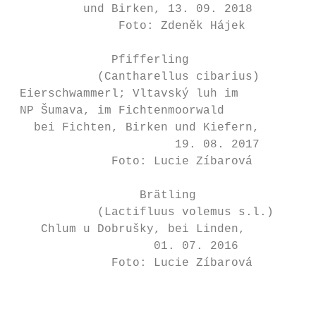
          und Birken, 13. 09. 2018

               Foto: Zdeněk Hájek

              Pfifferling

            (Cantharellus cibarius)

 Eierschwammerl; Vltavský luh im

 NP Šumava, im Fichtenmoorwald

   bei Fichten, Birken und Kiefern,

                       19. 08. 2017

              Foto: Lucie Zíbarová

                  Brätling

            (Lactifluus volemus s.l.)

    Chlum u Dobrušky, bei Linden,

                    01. 07. 2016

              Foto: Lucie Zíbarová

                                           