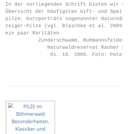
In der vorliegenden Schrift bieten wir eine

Übersicht der häufigsten Gift- und Speise-

pilze, Kurzporträts sogenannter Naturnähe-

zeiger-Pilze (vgl. Blaschke et al. 2009) un
ein paar Raritäten.

           Zunderschwamm, Ruhmannsfelden,

              Naturwaldreservat Rauher Kulm
               01. 10. 2009. Foto: Peter Ka
                                           