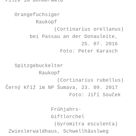
Pilze im Böhmerwald

   Orangefuchsiger

          Raukopf

                (Cortinarius orellanus)

        bei Passau an der Donauleite,

                         25. 07. 2016

                  Foto: Peter Karasch

   Spitzgebuckelter

           Raukopf

                 (Cortinarius rubellus)

Černý Kříž im NP Šumava, 23. 09. 2017

                     Foto: Jiří Souček

               Frühjahrs-

               Giftlorchel

                (Gyromitra esculenta)

 Zwieslerwaldhaus, Schwellhäuslweg
