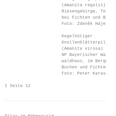
                      (Amanita regalis)

                      Riesengebirge, Tetřev
                      bei Fichten und Birke
                      Foto: Zdeněk Hájek

                      Kegelhütiger

                      Knollenblätterpilz

                      (Amanita virosa)

                      NP Bayerischer Wald b
                      waldhaus, im Bergmisc
                      Buchen und Fichten, 1
                      Foto: Peter Karasch

I Seite 12