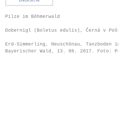
Pilze im Böhmerwald

Dobernigl (Boletus edulis), Černá v Pošumav
Erd-Simmerling, Neuschönau, Tanzboden im NP

Bayerischer Wald, 13. 08. 2017. Foto: Peter
                                           
                                           
                                           
                                           
                                           
                                           
                                           
                                           
                                           
                                           
                                           