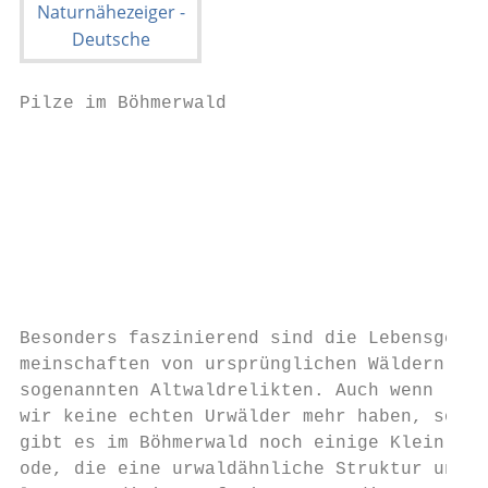
Pilze im Böhmerwald

                                           
                                           
                                           
                                           
                                           
                                           
Besonders faszinierend sind die Lebensge-

meinschaften von ursprünglichen Wäldern,

sogenannten Altwaldrelikten. Auch wenn

wir keine echten Urwälder mehr haben, so

gibt es im Böhmerwald noch einige Klein-

ode, die eine urwaldähnliche Struktur und
