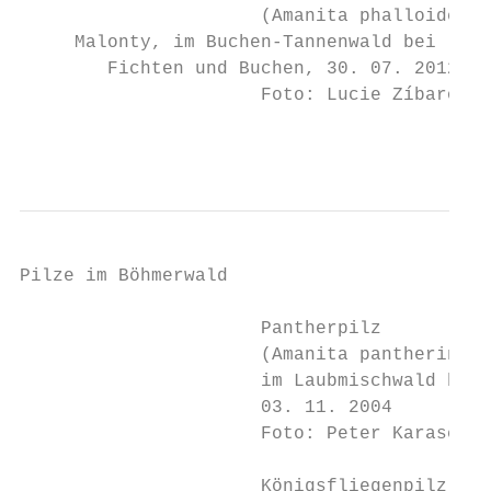
                      (Amanita phalloides)

     Malonty, im Buchen-Tannenwald bei

        Fichten und Buchen, 30. 07. 2012

                      Foto: Lucie Zíbarová

                                           
Pilze im Böhmerwald

                      Pantherpilz

                      (Amanita pantherina)

                      im Laubmischwald bei 
                      03. 11. 2004

                      Foto: Peter Karasch

                      Königsfliegenpilz
