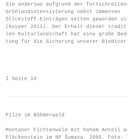
die anderswo aufgrund der fortschreitenden 
Grünlandintensivierung nebst immensen      
Stickstoff-Einträgen selten geworden sind  
(Kuyper 2013). Der Erhalt dieser traditione
len Kulturlandschaft hat eine große Bedeu- 
tung für die Sicherung unserer Biodiversitä
                                           
                                           
                                           
I Seite 14
Pilze im Böhmerwald

Montaner Fichtenwald mit hohem Anteil an un
Plöckenstein im NP Šumava, 2005. Foto: Václ