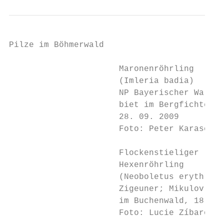
Pilze im Böhmerwald

                      Maronenröhrling

                      (Imleria badia)

                      NP Bayerischer Wald, 
                      biet im Bergfichtenwa
                      28. 09. 2009

                      Foto: Peter Karasch

                      Flockenstieliger

                      Hexenröhrling

                      (Neoboletus erythropu
                      Zigeuner; Mikulov im 
                      im Buchenwald, 18. 07
                      Foto: Lucie Zíbarová
