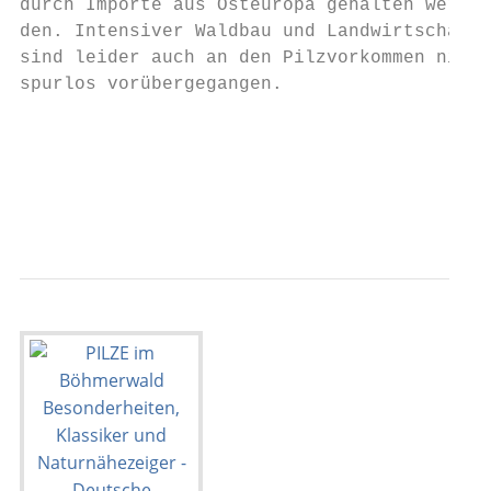
durch Importe aus Osteuropa gehalten wer-  
den. Intensiver Waldbau und Landwirtschaft 
sind leider auch an den Pilzvorkommen nicht
spurlos vorübergegangen.                   
                                           
                                           
                                           
                                           