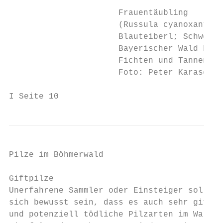
                      Frauentäubling

                      (Russula cyanoxantha)

                      Blauteiberl; Schwellh
                      Bayerischer Wald bei 
                      Fichten und Tannen, 0
                      Foto: Peter Karasch

I Seite 10
Pilze im Böhmerwald

Giftpilze

Unerfahrene Sammler oder Einsteiger sollten

sich bewusst sein, dass es auch sehr giftig
und potenziell tödliche Pilzarten im Wald g