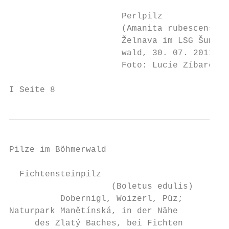
                      Perlpilz

                      (Amanita rubescens)

                      Želnava im LSG Šumava
                      wald, 30. 07. 2011

                      Foto: Lucie Zíbarová

I Seite 8
Pilze im Böhmerwald

  Fichtensteinpilz

                    (Boletus edulis)

          Dobernigl, Woizerl, Püz;

Naturpark Manětínská, in der Nähe

     des Zlatý Baches, bei Fichten
