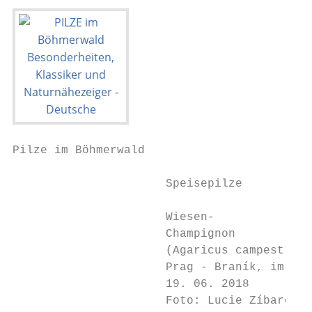
Pilze im Böhmerwald

                      Speisepilze

                      Wiesen-

                      Champignon

                      (Agaricus campestris)

                      Prag - Braník, im Par
                      19. 06. 2018

                      Foto: Lucie Zíbarová
