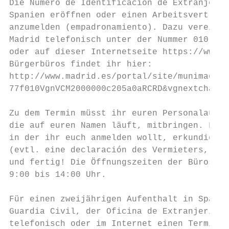
Die Número de Identificación de Extranjero 
Spanien eröffnen oder einen Arbeitsvertrag 
anzumelden (empadronamiento). Dazu vereinba
Madrid telefonisch unter der Nummer 010 (od
oder auf dieser Internetseite https://www-s
Bürgerbüros findet ihr hier:

http://www.madrid.es/portal/site/munimadrid
77f010VgnVCM2000000c205a0aRCRD&vgnextchanne
Zu dem Termin müsst ihr euren Personalauswe
die auf euren Namen läuft, mitbringen. Fall
in der ihr euch anmelden wollt, erkundigt e
(evtl. eine declaración des Vermieters, bzw
und fertig! Die Öffnungszeiten der Büros si
9:00 bis 14:00 Uhr.

Für einen zweijährigen Aufenthalt in Spanie
Guardia Civil, der Oficina de Extranjería o
telefonisch oder im Internet einen Termin v