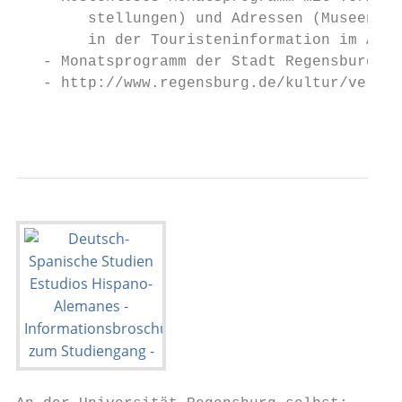
        stellungen) und Adressen (Museen, V
        in der Touristeninformation im Alte
   - Monatsprogramm der Stadt Regensburg un
   - http://www.regensburg.de/kultur/verans
                                           