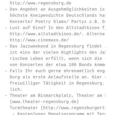
  http://www.regensburg.de

- Das Angebot an Ausgehmöglichkeiten ist gr
  höchste Kneipendichte Deutschlands haben:

  Konzerte/ Poetry Slams/ Partys z.B. bei h
- Lust auf Kino? In den Altstadtkinos finde
  http://www.altstadtkinos.de/. Alternativ 
  http://www.cinemaxx.de/

- Das Jazzweekend in Regensburg findet imme
  ist eins der vielen Highlights des Jahres
  rischem Leben erfüllt, wenn sich die Jazz
  von Konzerten der etwa 100 Bands kommen.

- Falls Ihr euch gerne ehrenamtlich engagie
  burg als erste Anlaufstelle an. Hier erha
  freiwilliger Tätigkeit in Regensburg. Ein
  lich.

- Theater am Bismarckplatz, Theater am Haid
  (www.theater-regensburg.de)

  Turmtheater (http://www.regensburgerturmt
   - Kostenloses Monatsprogramm mit Termine