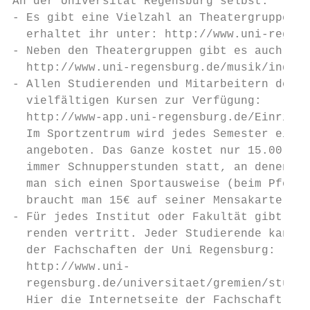
An der Universität Regensburg selbst:

- Es gibt eine Vielzahl an Theatergruppen a
  erhaltet ihr unter: http://www.uni-regens
- Neben den Theatergruppen gibt es auch ein
  http://www.uni-regensburg.de/musik/index.
- Allen Studierenden und Mitarbeitern der U
  vielfältigen Kursen zur Verfügung:

  http://www-app.uni-regensburg.de/Einricht
  Im Sportzentrum wird jedes Semester eine 
  angeboten. Das Ganze kostet nur 15.00 Eur
  immer Schnupperstunden statt, an denen ma
  man sich einen Sportausweise (beim Pförtn
  braucht man 15€ auf seiner Mensakarte sow
- Für jedes Institut oder Fakultät gibt es 
  renden vertritt. Jeder Studierende kann s
  der Fachschaften der Uni Regensburg:

  http://www.uni-

  regensburg.de/universitaet/gremien/studie
  Hier die Internetseite der Fachschaft Rom