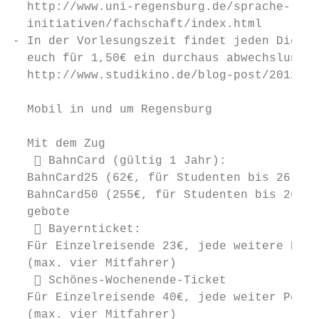
  http://www.uni-regensburg.de/sprache-lite
  initiativen/fachschaft/index.html

- In der Vorlesungszeit findet jeden Dienst
  euch für 1,50€ ein durchaus abwechslungsr
  http://www.studikino.de/blog-post/2012/11
  Mobil in und um Regensburg

  Mit dem Zug

    BahnCard (gültig 1 Jahr):

  BahnCard25 (62€, für Studenten bis 26 Jah
  BahnCard50 (255€, für Studenten bis 26 Ja
  gebote

    Bayernticket:

  Für Einzelreisende 23€, jede weitere Pers
  (max. vier Mitfahrer)

    Schönes-Wochenende-Ticket

  Für Einzelreisende 40€, jede weiter Perso
  (max. vier Mitfahrer)
