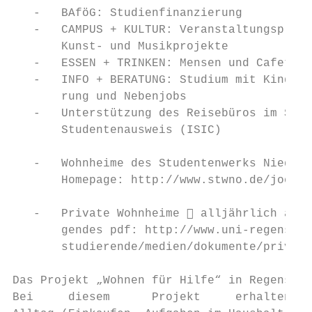
   -   BAföG: Studienfinanzierung

   -   CAMPUS + KULTUR: Veranstaltungsplan,
       Kunst- und Musikprojekte

   -   ESSEN + TRINKEN: Mensen und Cafeteri
   -   INFO + BERATUNG: Studium mit Kind, S
       rung und Nebenjobs

   -   Unterstützung des Reisebüros im Stud
       Studentenausweis (ISIC)

   -   Wohnheime des Studentenwerks Niederb
       Homepage: http://www.stwno.de/joomla
   -   Private Wohnheime  alljährlich ausl
       gendes pdf: http://www.uni-regensbur
       studierende/medien/dokumente/privatw
Das Projekt „Wohnen für Hilfe“ in Regensbur
Bei     diesem      Projekt     erhalten   