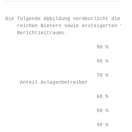
Die folgende Abbildung verdeutlicht die Ent
    reichen Bietern sowie ersteigerten Volu
    Berichtzeitraums.

                               90 %

                               80 %

                               70 %

     Anteil Anlagenbetreiber

                               60 %

                               50 %

                               40 %
