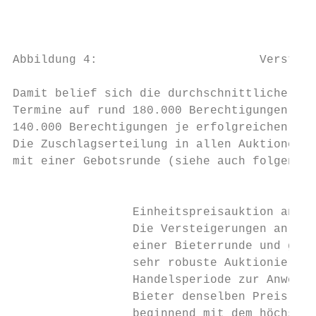
                                           
Abbildung 4:                       Versteig
Damit belief sich die durchschnittliche Geb
Termine auf rund 180.000 Berechtigungen. Di
140.000 Berechtigungen je erfolgreichen Bie
Die Zuschlagserteilung in allen Auktionen e
mit einer Gebotsrunde (siehe auch folgende 
                                           
                 Einheitspreisauktion an de
                 Die Versteigerungen an der
                 einer Bieterrunde und gesc
                 sehr robuste Auktionierung
                 Handelsperiode zur Anwendu
                 Bieter denselben Preis. De
                 beginnend mit dem höchsten