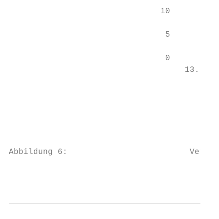
                               10

                                5

                                0

                                    13. KW*
                                           
                                           
                                           
                                           
Abbildung 6:                         Verste
                                           