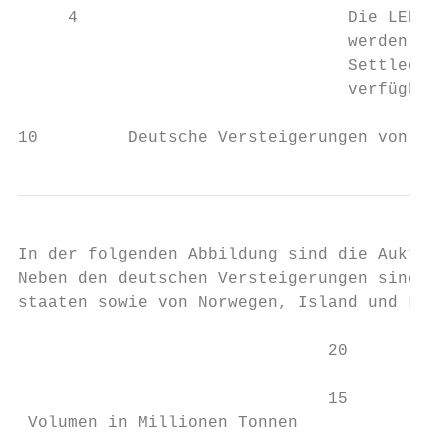
     4                           Die LEBA i
                                 werden auc
                                 Settled Vo
                                 verfügbar 
10         Deutsche Versteigerungen von Emi
In der folgenden Abbildung sind die Auktion
Neben den deutschen Versteigerungen sind in
staaten sowie von Norwegen, Island und Liec
                               20

                               15

 Volumen in Millionen Tonnen
