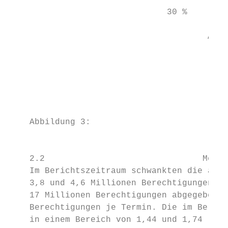
                               30 %

                                           
                                       Apr 
                                           
                                           
                                           
                                           
    Abbildung 3:                           
                                           
    2.2                               Menge
    Im Berichtszeitraum schwankten die aggr
    3,8 und 4,6 Millionen Berechtigungen. I
    17 Millionen Berechtigungen abgegeben. 
    Berechtigungen je Termin. Die im Berich
    in einem Bereich von 1,44 und 1,74 (1,6