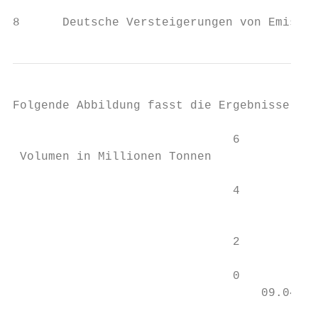
8      Deutsche Versteigerungen von Emissio
Folgende Abbildung fasst die Ergebnisse je 
                               6           
 Volumen in Millionen Tonnen

                               4           
                                           
                               2           
                               0           
                                   09.04.21
                                           