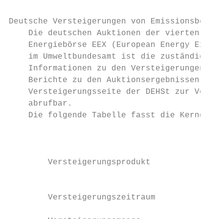
Deutsche Versteigerungen von Emissionsberec
    Die deutschen Auktionen der vierten Han
    Energiebörse EEX (European Energy Excha
    im Umweltbundesamt ist die zuständige B
    Informa­tionen zu den Versteigerungen d
    Berichte zu den Auktionsergebnissen der
    Versteigerungsseite der DEHSt zur Verfü
    abrufbar.

    Die folgende Tabelle fasst die Kerndate
                                           
        Versteigerungsprodukt              
                                           
        Versteigerungszeitraum             