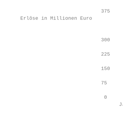
                                375        
     Erlöse in Millionen Euro

                                           
                                300        
                                225        
                                150        
                                75         
                                 0         
                                      Jan  
                                           
                                           