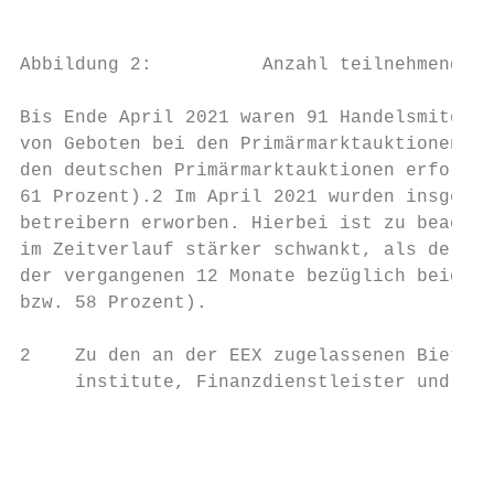
                                           
Abbildung 2:          Anzahl teilnehmender 
Bis Ende April 2021 waren 91 Handelsmitglie
von Geboten bei den Primärmarktauktionen be
den deutschen Primärmarktauktionen erfolgre
61 Prozent).2 Im April 2021 wurden insgesam
betreibern erworben. Hierbei ist zu beachte
im Zeitverlauf stärker schwankt, als der An
der vergangenen 12 Monate bezüglich beider 
bzw. 58 Prozent).

2    Zu den an der EEX zugelassenen Bieterk
     institute, Finanzdienstleister und wir
                                           