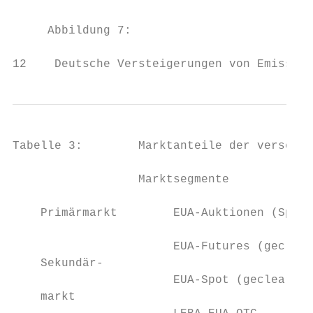
     Abbildung 7:                          
12    Deutsche Versteigerungen von Emission
Tabelle 3:        Marktanteile der verschie
                  Marktsegmente            
    Primärmarkt        EUA-Auktionen (Spot)
                       EUA-Futures (geclear
    Sekundär-

                       EUA-Spot (gecleart) 
    markt
