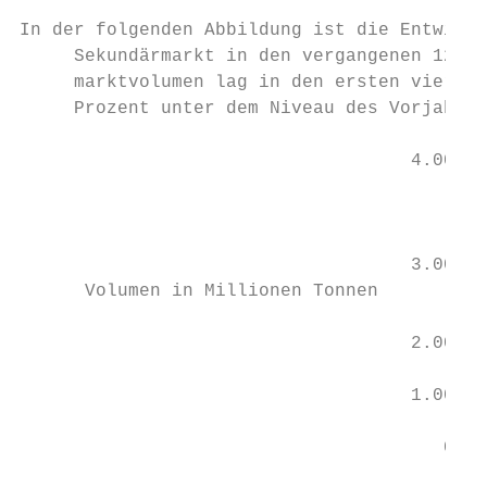
In der folgenden Abbildung ist die Entwickl
     Sekundärmarkt in den vergangenen 12 Mo
     marktvolumen lag in den ersten vier Mo
     Prozent unter dem Niveau des Vorjahres
                                    4.000

                                           
                                    3.000

      Volumen in Millionen Tonnen

                                    2.000

                                    1.000

                                       0

                                           