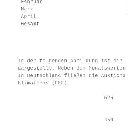
     Februar                           EUA 
     März                              EUA 
     April                             EUA 
     Gesamt                                
                                           
                                           
    In der folgenden Abbildung ist die Entw
    dargestellt. Neben den Monatswerten sin
    In Deutschland fließen die Auktionseina
    Klimafonds (EKF).

                                525        
                                           
                                450        
                                           