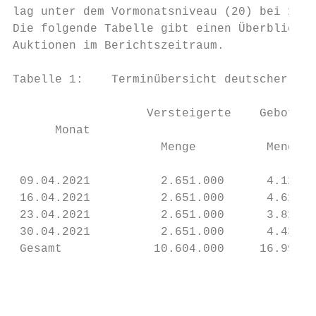
lag unter dem Vormonatsniveau (20) bei 19 (
Die folgende Tabelle gibt einen Überblick z
Auktionen im Berichtszeitraum.

Tabelle 1:    Terminübersicht deutscher EUA
                   Versteigerte    Gebotene 
      Monat                                
                     Menge          Menge  
 09.04.2021          2.651.000      4.128.0
 16.04.2021          2.651.000      4.618.5
 23.04.2021          2.651.000      3.812.5
 30.04.2021          2.651.000      4.435.0
 Gesamt             10.604.000     16.994.0
                                           
                                           