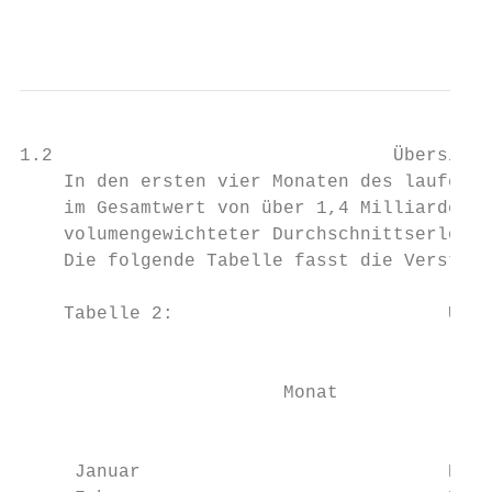
                                           
1.2                               Übersicht
    In den ersten vier Monaten des laufende
    im Gesamtwert von über 1,4 Milliarden E
    volumengewichteter Durchschnittserlös p
    Die folgende Tabelle fasst die Versteig
    Tabelle 2:                         Über
                                           
                        Monat              
                                           
     Januar                            EUA 