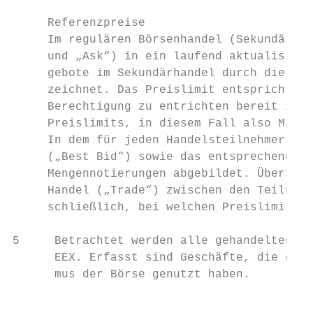
                                           
     Referenzpreise

     Im regulären Börsenhandel (Sekundärhan
     und „Ask“) in ein laufend aktualisiert
     gebote im Sekundärhandel durch die gew
     zeichnet. Das Preislimit entspricht da
     Berechtigung zu entrichten bereit ist.
     Preislimits, in diesem Fall also Minde
     In dem für jeden Handelsteilnehmer ein
     („Best Bid“) sowie das entsprechend ni
     Mengennotierungen abgebildet. Überschn
     Handel („Trade“) zwischen den Teilnehm
     schließlich, bei welchen Preislimits A
5     Betrachtet werden alle gehandelten Lu
      EEX. Erfasst sind Geschäfte, die dire
      mus der Börse genutzt haben.

                                           