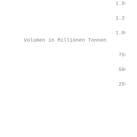
                                    1.500

                                    1.250

                                    1.000

      Volumen in Millionen Tonnen

                                     750

                                     500

                                     250

                                        0

                                           
                                           
                                           
                                           