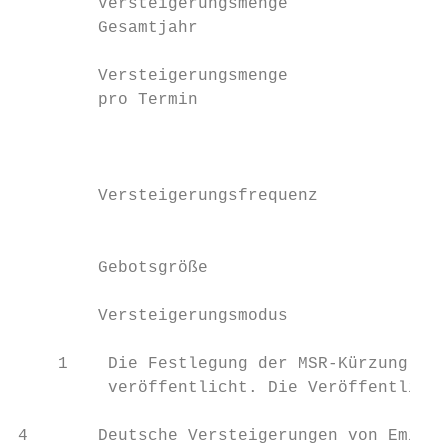
        Versteigerungsmenge                
        Gesamtjahr

        Versteigerungsmenge                
        pro Termin                         
                                           
                                           
        Versteigerungsfrequenz             
                                           
        Gebotsgröße                        
        Versteigerungsmodus                
    1    Die Festlegung der MSR-Kürzung für
         veröffentlicht. Die Veröffentlichu
4       Deutsche Versteigerungen von Emissi