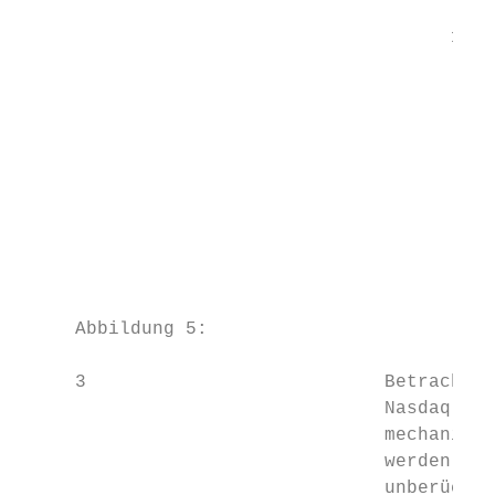
                                       100

                                        50

                                        0

                                           
                                           
                                           
                                           
     Abbildung 5:                          
     3                           Betrachtet
                                 Nasdaq OMX
                                 mechanismu
                                 werden auc
                                 unberücksi