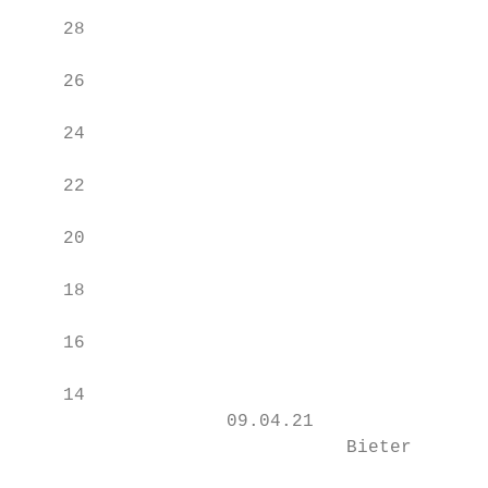
    28

    26

    24

    22

    20

    18

    16

    14

                   09.04.21                
                              Bieter       