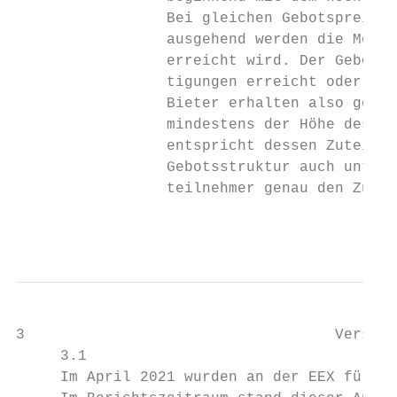
                 Bei gleichen Gebotspreisen
                 ausgehend werden die Menge
                 erreicht wird. Der Gebotsp
                 tigungen erreicht oder übe
                 Bieter erhalten also genau
                 mindestens der Höhe des Zu
                 entspricht dessen Zuteilun
                 Gebotsstruktur auch unterh
                 teilnehmer genau den Zusch
                                           
3                                   Verstei
     3.1                                   
     Im April 2021 wurden an der EEX für De