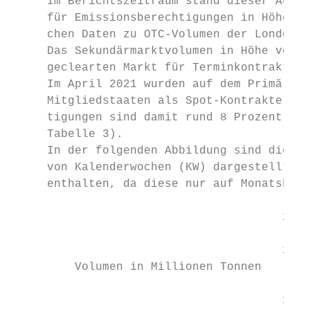
     Im Berichts­zeitraum stand dieser Aukt
     für Emis­sionsberechtigungen in Höhe v
     chen Daten zu OTC-Volumen der London E
     Das Sekundärmarktvolumen in Höhe von 7
     geclearten Markt für Terminkontrakte (
     Im April 2021 wurden auf dem Primärmar
     Mitgliedstaaten als Spot-Kontrakte ver
     tigungen sind damit rund 8 Prozent des
     Tabelle 3).

     In der folgenden Abbildung sind die Ha
     von Kalenderwochen (KW) dargestellt. I
     enthalten, da diese nur auf Monatsbasi
                                       250

                                       200

         Volumen in Millionen Tonnen

                                       150
