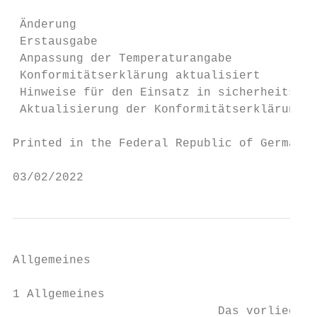
 Änderung                                  
 Erstausgabe                               
 Anpassung der Temperaturangabe            
 Konformitätserklärung aktualisiert        
 Hinweise für den Einsatz in sicherheitsger
 Aktualisierung der Konformitätserklärung  
Printed in the Federal Republic of Germany 
03/02/2022                                 
Allgemeines

1 Allgemeines

                             Das vorliegend