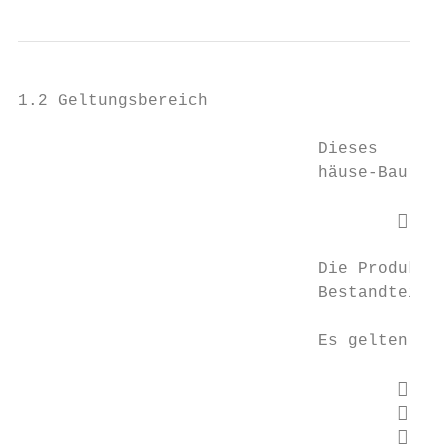
1.2 Geltungsbereich

                              Dieses   -Ben
                              häuse-Baureih
                                          
                              Die Produkte 
                              Bestandteil e
                              Es gelten som
                                          
                                          
                                          