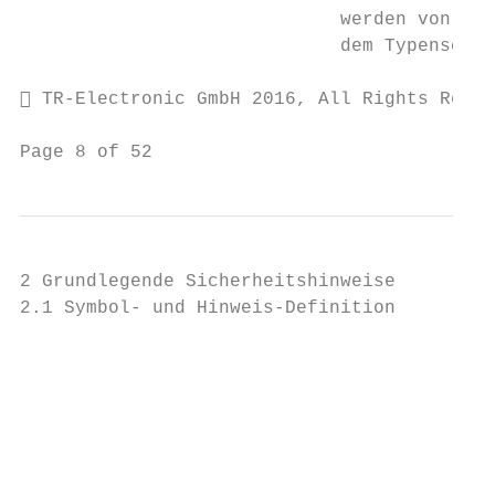
                             werden von der
                             dem Typenschil
 TR-Electronic GmbH 2016, All Rights Reser
Page 8 of 52                               
2 Grundlegende Sicherheitshinweise

2.1 Symbol- und Hinweis-Definition

                                           
                                           
                                           
                                           
                                           