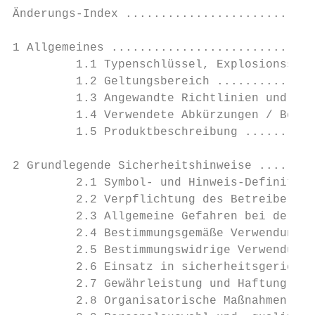
Änderungs-Index ...........................
1 Allgemeines .............................
         1.1 Typenschlüssel, Explosionsschu
         1.2 Geltungsbereich ..............
         1.3 Angewandte Richtlinien und Nor
         1.4 Verwendete Abkürzungen / Begri
         1.5 Produktbeschreibung ..........
2 Grundlegende Sicherheitshinweise ........
         2.1 Symbol- und Hinweis-Definition
         2.2 Verpflichtung des Betreibers v
         2.3 Allgemeine Gefahren bei der Ve
         2.4 Bestimmungsgemäße Verwendung .
         2.5 Bestimmungswidrige Verwendung 
         2.6 Einsatz in sicherheitsgerichte
         2.7 Gewährleistung und Haftung ...
         2.8 Organisatorische Maßnahmen ...