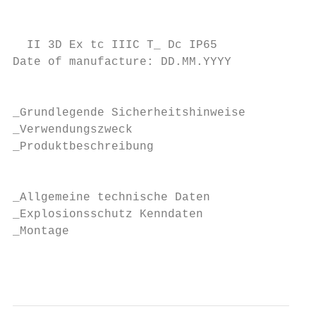
                                           
  II 3D Ex tc IIIC T_ Dc IP65

Date of manufacture: DD.MM.YYYY

                                           
_Grundlegende Sicherheitshinweise

_Verwendungszweck

_Produktbeschreibung

                                           
_Allgemeine technische Daten

_Explosionsschutz Kenndaten

_Montage

                                           