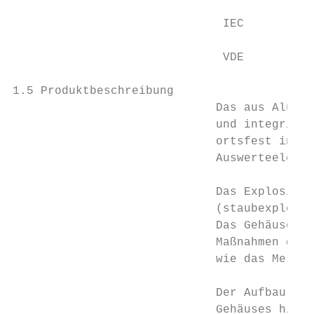
                              IEC          
                              VDE          
1.5 Produktbeschreibung

                             Das aus Alumin
                             und integriert
                             ortsfest insta
                             Auswerteelektr
                             Das Explosions
                             (staubexplosio
                             Das Gehäuse is
                             Maßnahmen geei
                             wie das Mess-S
                             Der Aufbau, so
                             Gehäuses hinsi