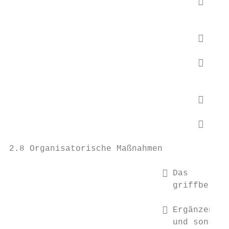
                                          
                                           
                                          
                                          
                                           
                                          
                                          
2.8 Organisatorische Maßnahmen

                               Das      -B
                                griffbereit
                               Ergänzend z
                                und sonstig