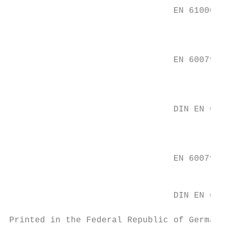
                                EN 61000-6-
                                           
                                           
                                EN 60079-0

                                           
                                           
                                DIN EN 6007
                                           
                                           
                                EN 60079-31

                                           
                                DIN EN 6052
Printed in the Federal Republic of Germany 