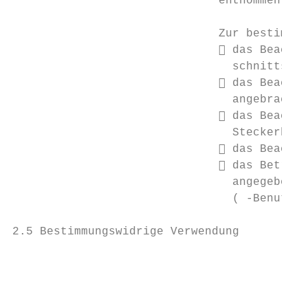
                              entnommen wer
                              Zur bestimmun
                               das Beachte
                                schnittstel
                               das Beachte
                                angebrachte
                               das Beachte
                                Steckerbele
                               das Beachte
                               das Betreib
                                angegebenen
                                ( -Benutzer
2.5 Bestimmungswidrige Verwendung

                                         Ge
                                         be
                                          