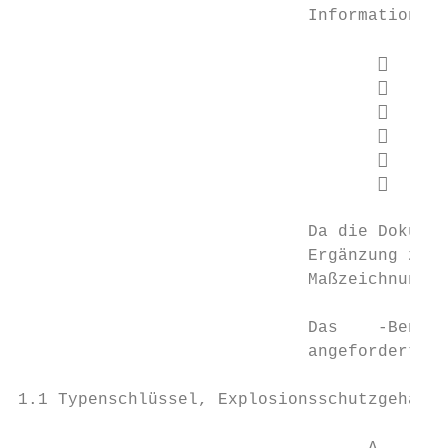
                             Informationen 
                                          
                                          
                                          
                                          
                                          
                                          
                             Da die Dokumen
                             Ergänzung zu a
                             Maßzeichnungen
                             Das    -Benutz
                             angefordert we
1.1 Typenschlüssel, Explosionsschutzgehäuse
