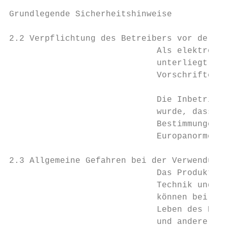
Grundlegende Sicherheitshinweise

2.2 Verpflichtung des Betreibers vor der In
                             Als elektronis
                             unterliegt das
                             Vorschriften d
                             Die Inbetriebn
                             wurde, dass di
                             Bestimmungen d
                             Europanormen o
2.3 Allgemeine Gefahren bei der Verwendung 
                             Das Produkt, n
                             Technik und de
                             können bei nic
                             Leben des Benu
                             und anderer Sa