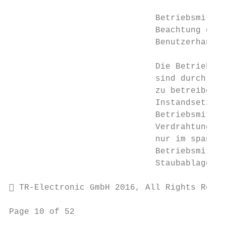
                             Betriebsmittel
                             Beachtung des 
                             Benutzerhandbu
                             Die Betriebsmi
                             sind durch den
                             zu betreiben, 
                             Instandsetzung
                             Betriebsmittel
                             Verdrahtungsar
                             nur im spannun
                             Betriebsmittel
                             Staubablagerun
 TR-Electronic GmbH 2016, All Rights Reser
Page 10 of 52                              