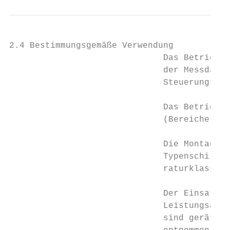
2.4 Bestimmungsgemäße Verwendung

                              Das Betriebsm
                              der Messdaten
                              Steuerungs-Ab
                              Das Betriebsm
                              (Bereiche mit
                              Die Montage e
                              Typenschild a
                              raturklasse e
                              Der Einsatzte
                              Leistungsaufn
                              sind gerätesp