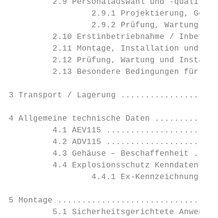
         2.9 Personalauswahl und -qualifika
                 2.9.1 Projektierung, Gerät
                 2.9.2 Prüfung, Wartung und
         2.10 Erstinbetriebnahme / Inbetrie
         2.11 Montage, Installation und Dem
         2.12 Prüfung, Wartung und Instandh
         2.13 Besondere Bedingungen für die
3 Transport / Lagerung ....................
4 Allgemeine technische Daten .............
         4.1 AEV115 .......................
         4.2 ADV115 .......................
         4.3 Gehäuse – Beschaffenheit .....
         4.4 Explosionsschutz Kenndaten....
                 4.4.1 Ex-Kennzeichnung, St
5 Montage .................................
         5.1 Sicherheitsgerichtete Anwendun