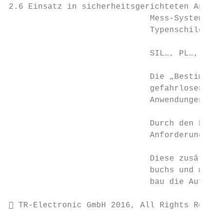
2.6 Einsatz in sicherheitsgerichteten Anwen
                             Mess-Systeme f
                             Typenschild mi
                             SIL…, PL…, KAT
                             Die „Bestimmun
                             gefahrlosen Ei
                             Anwendungen si
                             Durch den Eins
                             Anforderungen 
                             Diese zusätzli
                             buchs und müss
                             bau die Auflag
 TR-Electronic GmbH 2016, All Rights Reser