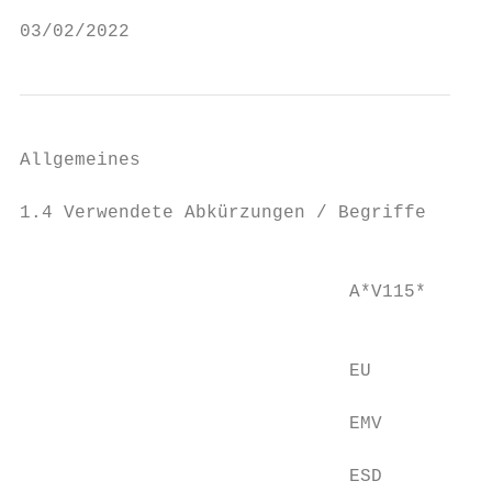
03/02/2022                                 
Allgemeines

1.4 Verwendete Abkürzungen / Begriffe

                                           
                              A*V115*

                                           
                              EU           
                              EMV          
                              ESD          