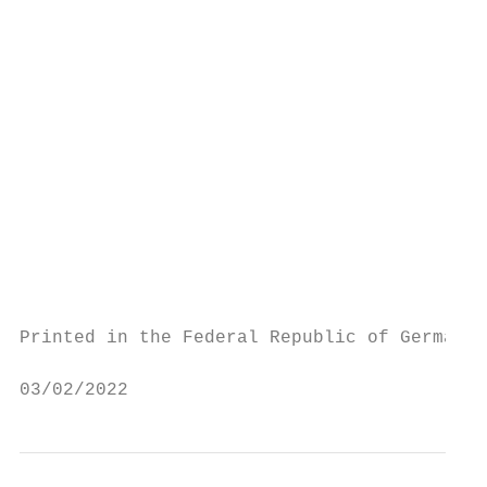
                                           
                                           
                                           
                                           
                                           
                                           
                                           
                                           
Printed in the Federal Republic of Germany 
03/02/2022                                 