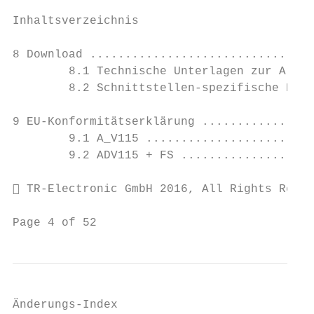
Inhaltsverzeichnis

8 Download ................................
        8.1 Technische Unterlagen zur Artik
        8.2 Schnittstellen-spezifische Benu
9 EU-Konformitätserklärung ................
        9.1 A_V115 ........................
        9.2 ADV115 + FS ...................
 TR-Electronic GmbH 2016, All Rights Reser
Page 4 of 52                               
Änderungs-Index
