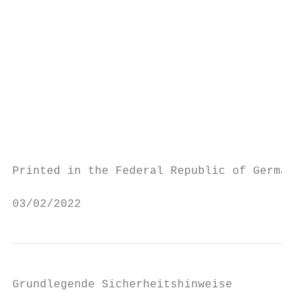
                                           
                                           
                                          
                                           
                                          
                                           
                                           
                                           
                                           
Printed in the Federal Republic of Germany 
03/02/2022                                 
Grundlegende Sicherheitshinweise
