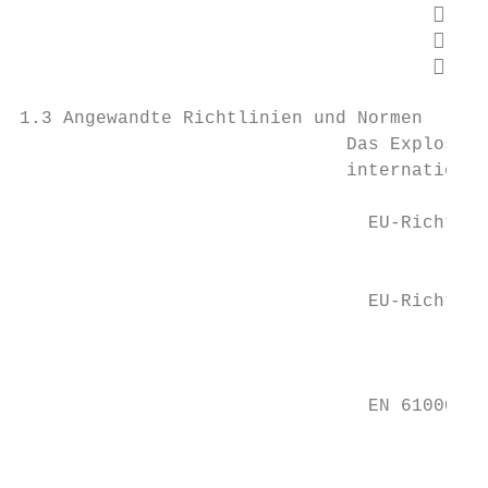
                                          
                                          
                                          
1.3 Angewandte Richtlinien und Normen

                              Das Explosion
                              international
                                EU-Richtlin
                                           
                                EU-Richtlin
                                           
                                           
                                EN 61000-6-
                                           
                                           