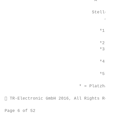
                                   A       
                                  Stelle   
                                       A   
                                           
                                     *1

                                           
                                     *2    
                                     *3    
                                           
                                     *4

                                           
                                     *5    
                             * = Platzhalte
 TR-Electronic GmbH 2016, All Rights Reser
Page 6 of 52                               