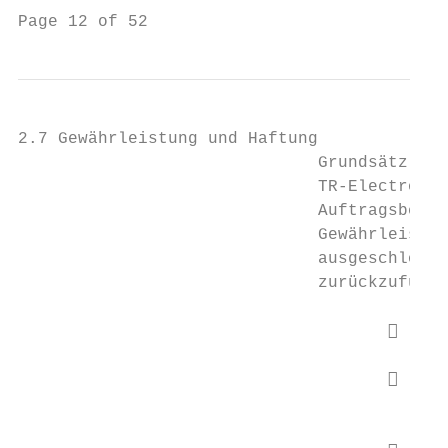
Page 12 of 52                              
2.7 Gewährleistung und Haftung

                              Grundsätzlich
                              TR-Electronic
                              Auftragsbestä
                              Gewährleistun
                              ausgeschlosse
                              zurückzuführe
                                          
                                          
                                           