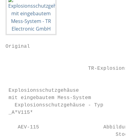
Original

                                           
                           TR-Explosionssch
                                           
 Explosionsschutzgehäuse

 mit eingebautem Mess-System

   Explosionsschutzgehäuse - Typ

 _A*V115*

    AEV-115                     Abbildungen
                                    Stock p