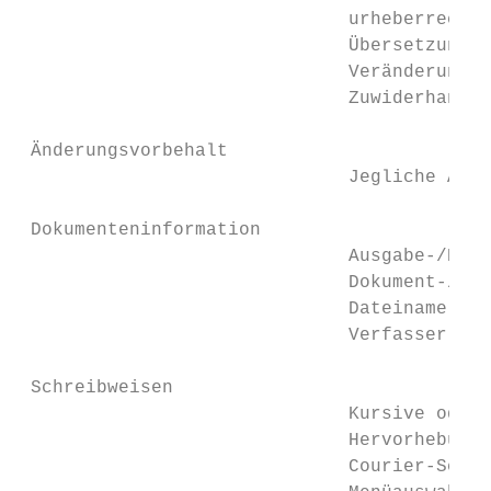
                              urheberrechtl
                              Übersetzung s
                              Veränderung b
                              Zuwiderhandlu
 Änderungsvorbehalt

                              Jegliche Ände
 Dokumenteninformation

                              Ausgabe-/Rev.
                              Dokument-/Rev
                              Dateiname:   
                              Verfasser:   
 Schreibweisen

                              Kursive oder 
                              Hervorhebung 
                              Courier-Schri