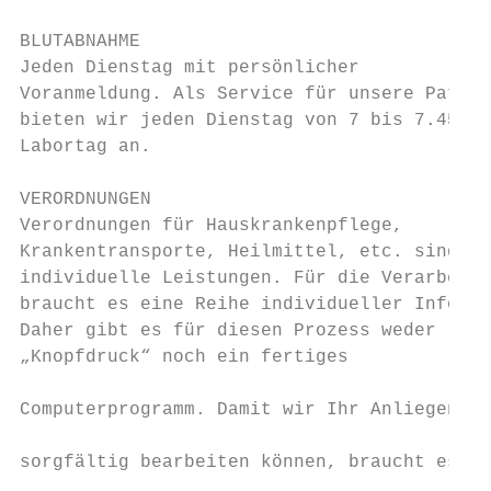
BLUTABNAHME

Jeden Dienstag mit persönlicher

Voranmeldung. Als Service für unsere Patien
bieten wir jeden Dienstag von 7 bis 7.45 Uh
Labortag an.

                                           
VERORDNUNGEN                               
Verordnungen für Hauskrankenpflege,        
Krankentransporte, Heilmittel, etc. sind se
individuelle Leistungen. Für die Verarbeitu
braucht es eine Reihe individueller Informa
Daher gibt es für diesen Prozess weder     
„Knopfdruck“ noch ein fertiges

                                           
Computerprogramm. Damit wir Ihr Anliegen

                                           
sorgfältig bearbeiten können, braucht es Ze
                                           