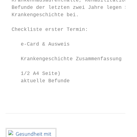
  Krankenhausaufenthalte, Rehabilitation.  
  Befunde der letzten zwei Jahre legen Sie 
  Krankengeschichte bei.                   
  Checkliste erster Termin:                
     e-Card & Ausweis                      
     Krankengeschichte Zusammenfassung (max
     1/2 A4 Seite)

     aktuelle Befunde

                                         © 