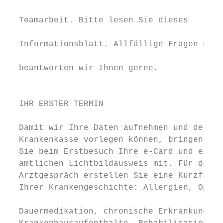
  Teamarbeit. Bitte lesen Sie dieses       
  Informationsblatt. Allfällige Fragen dazu
  beantworten wir Ihnen gerne.             
                                           
  IHR ERSTER TERMIN                        
  Damit wir Ihre Daten aufnehmen und der   
  Krankenkasse vorlegen können, bringen    
  Sie beim Erstbesuch Ihre e-Card und einen
  amtlichen Lichtbildausweis mit. Für das e
  Arztgespräch erstellen Sie eine Kurzfassu
  Ihrer Krankengeschichte: Allergien, Opera
                                           
  Dauermedikation, chronische Erkrankungen,
