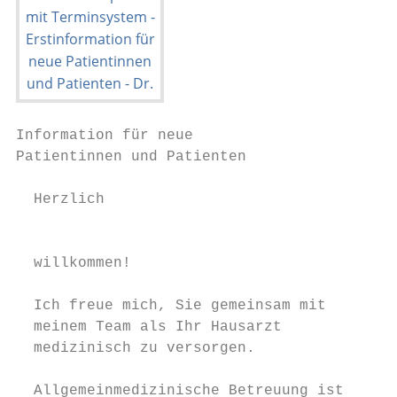
Information für neue                       
Patientinnen und Patienten

  Herzlich                                 
                                           
  willkommen!                              
                                           
  Ich freue mich, Sie gemeinsam mit        
  meinem Team als Ihr Hausarzt             
  medizinisch zu versorgen.                
  Allgemeinmedizinische Betreuung ist      