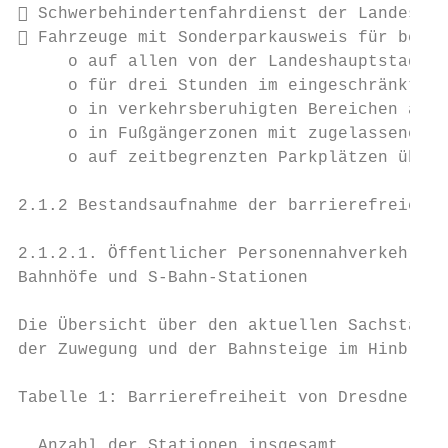
 Schwerbehindertenfahrdienst der Landeshau
 Fahrzeuge mit Sonderparkausweis für behin
     o auf allen von der Landeshauptstadt b
     o für drei Stunden im eingeschränkten 
     o in verkehrsberuhigten Bereichen auße
     o in Fußgängerzonen mit zugelassenem L
     o auf zeitbegrenzten Parkplätzen über 
2.1.2 Bestandsaufnahme der barrierefreien V
2.1.2.1. Öffentlicher Personennahverkehr un
Bahnhöfe und S-Bahn-Stationen

Die Übersicht über den aktuellen Sachstand 
der Zuwegung und der Bahnsteige im Hinblick
Tabelle 1: Barrierefreiheit von Dresdner Ei
                                           
  Anzahl der Stationen insgesamt           