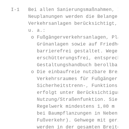
  I-1   Bei allen Sanierungsmaßnahmen, Inst
        Neuplanungen werden die Belange bar
        Verkehrsanlagen berücksichtigt,    
        u. a.:                             
         o Fußgängerverkehrsanlagen, Plätze
           Grünanlagen sowie auf Friedhöfen
           barrierefrei gestaltet. Wegerela
           erschütterungsfrei, entsprechend
           Gestaltungshandbuch berollbar.

         o Die einbaufreie nutzbare Breite 
           Verkehrsraumes für Fußgänger (z.
           Sicherheitstrenn-, Funktions- un
           erfolgt unter Berücksichtigung d
           Nutzung/Straßenfunktion. Sie bet
           Regelwerk mindestens 1,80 m (in 
           bei Baumpflanzungen in Nebenstra
           Fußverkehr). Gehwege mit geringe
           werden in der gesamten Breite mi