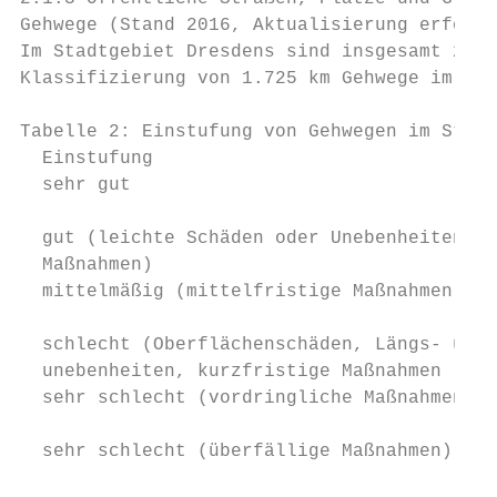
Gehwege (Stand 2016, Aktualisierung erfolgt
Im Stadtgebiet Dresdens sind insgesamt 2.08
Klassifizierung von 1.725 km Gehwege im Jah
Tabelle 2: Einstufung von Gehwegen im Stadt
  Einstufung                               
  sehr gut                                 
                                           
  gut (leichte Schäden oder Unebenheiten, l
  Maßnahmen)                               
  mittelmäßig (mittelfristige Maßnahmen)   
                                           
  schlecht (Oberflächenschäden, Längs- und 
  unebenheiten, kurzfristige Maßnahmen     
  sehr schlecht (vordringliche Maßnahmen)  
                                           
  sehr schlecht (überfällige Maßnahmen)    
                                           