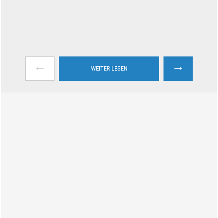
←
→
WEITER LESEN