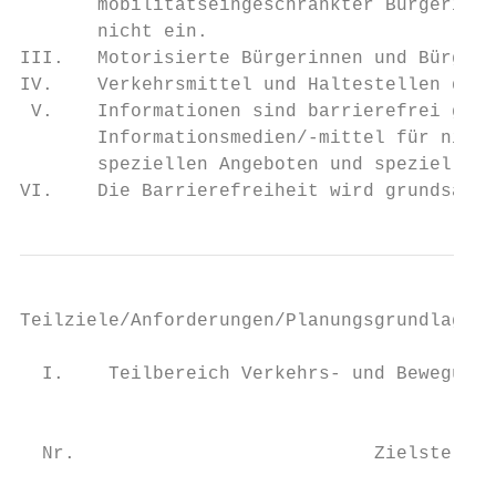
       mobilitätseingeschränkter Bürgerinne
       nicht ein.

III.   Motorisierte Bürgerinnen und Bürger 
IV.    Verkehrsmittel und Haltestellen des 
 V.    Informationen sind barrierefrei gest
       Informationsmedien/-mittel für nicht
       speziellen Angeboten und spezieller 
VI.    Die Barrierefreiheit wird grundsätzl
Teilziele/Anforderungen/Planungsgrundlagen

  I.    Teilbereich Verkehrs- und Bewegungs
                                           
  Nr.                           Zielstellun
                                           