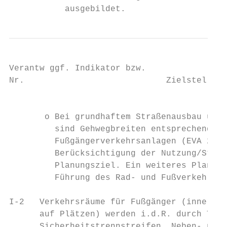
           ausgebildet.
Verantw ggf. Indikator bzw.

Nr.                            Zielstellung

                                           
       o Bei grundhaftem Straßenausbau und 
         sind Gehwegbreiten entsprechend de
         Fußgängerverkehrsanlagen (EVA 2002
         Berücksichtigung der Nutzung/Straß
         Planungsziel. Ein weiteres Planung
         Führung des Rad- und Fußverkehrs a
I-2   Verkehrsräume für Fußgänger (innerhal
      auf Plätzen) werden i.d.R. durch Tast
      Sicherheitstrennstreifen, Neben- und 