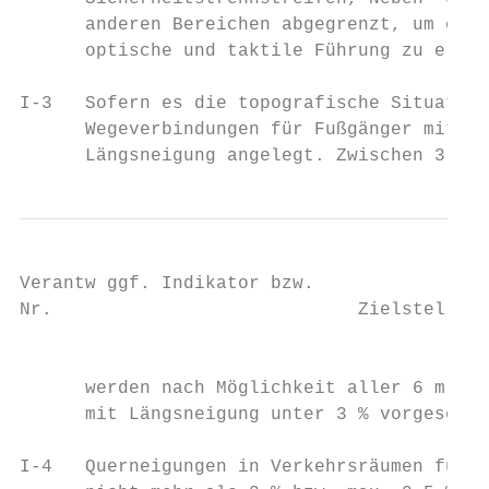
      anderen Bereichen abgegrenzt, um eine
      optische und taktile Führung zu erzie
I-3   Sofern es die topografische Situation
      Wegeverbindungen für Fußgänger mit ma
      Längsneigung angelegt. Zwischen 3 % u
Verantw ggf. Indikator bzw.

Nr.                            Zielstellung

                                           
      werden nach Möglichkeit aller 6 m bis
      mit Längsneigung unter 3 % vorgesehen
I-4   Querneigungen in Verkehrsräumen für F