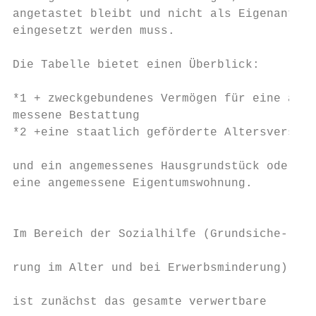
angetastet bleibt und nicht als Eigenanteil
eingesetzt werden muss.                    
                                           
Die Tabelle bietet einen Überblick:

*1 + zweckgebundenes Vermögen für eine ange
messene Bestattung                         
*2 +eine staatlich geförderte Altersversorg
                                           
und ein angemessenes Hausgrundstück oder

eine angemessene Eigentumswohnung.         
                                           
                                           
Im Bereich der Sozialhilfe (Grundsiche-

                                           
rung im Alter und bei Erwerbsminderung)

                                           
ist zunächst das gesamte verwertbare
