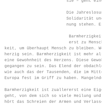
                         sie – geht eine Kr
                         Die Jahreslosung 2
                         Solidarität und Ba
                         nung stehen. Es gi
                          Barmherzigkeit is
                          erst zu Menschen 
keit, um überhaupt Mensch zu bleiben. Wer B
herzig sein. Barmherzigkeit ist mehr als sc
eine Gewohnheit des Herzens. Diese Gewohnhe
gegangen zu sein. Das Elend der obdachlosen
wie auch das der Tausenden, die im Mittelme
Europa fest im Griff zu haben. Mangelnde Ba
Barmherzigkeit ist zuallererst eine Eigensc
geht, von dem sich so viele Heilung und Ern
hört das Schreien der Armen und Verlassenen