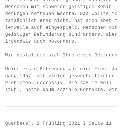
Ja. Ich habe anfangs gesagt, dass ich keine
Menschen mit schweren geistigen Behin-     
derungen betreuen möchte. Das wollte ich   
tatsächlich erst nicht, hat sich aber mitt-
lerweile auch eingespielt. Menschen mit    
geistiger Behinderung sind anders, aber    
irgendwie auch besonders.                  
                                           
Wie gestaltete sich Ihre erste Betreuung?  
                                           
Meine erste Betreuung war eine Frau, Jahr- 
gang 1957, mit vielen gesundheitlichen     
Problemen, depressiv. Sie saß im Roll-     
stuhl, hatte kaum soziale Kontakte. Wir wa-
Querbe(e)t I Frühling 2021 I Seite 11
