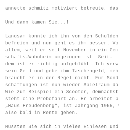
annette schmitz motiviert betreute, das leb
Und dann kamen Sie...!                     
                                           
Langsam konnte ich ihn von den Schulden    
befreien und nun geht es ihm besser. Vor   
allem, weil er seit November in ein Gemein-
schafts-Wohnheim umgezogen ist. Seit-

dem ist er richtig aufgeblüht. Ich verwalte
sein Geld und gebe ihm Taschengeld, mehr   
braucht er in der Regel nicht. Für Sonderan
schaffungen ist nun wieder Spielraum da.   
Wie zum Beispiel ein Scooter, demnächst    
steht eine Probefahrt an. Er arbeitet bei  
„Haus Freudenberg“, ist Jahrgang 1955, will
also bald in Rente gehen.                  
                                           
Mussten Sie sich in vieles Einlesen und wie