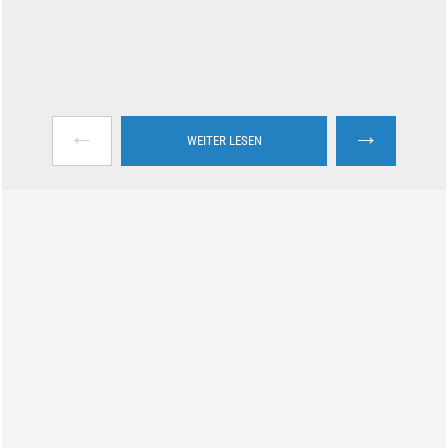
←
→
WEITER LESEN