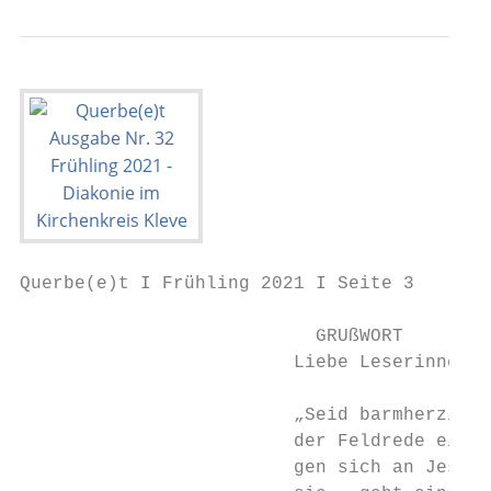
Querbe(e)t I Frühling 2021 I Seite 3

                           GRUßWORT

                         Liebe Leserinnen u
                         „Seid barmherzig, 
                         der Feldrede einer
                         gen sich an Jesus,