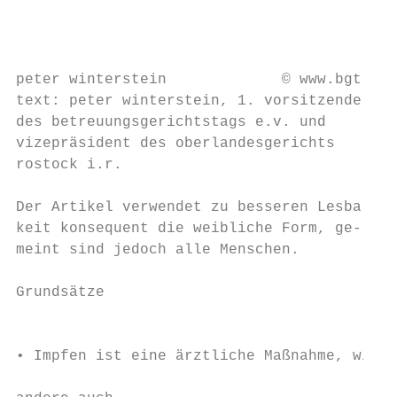
                                           
                                           
                                           
peter winterstein             © www.bgt-ev.
text: peter winterstein, 1. vorsitzender   
des betreuungsgerichtstags e.v. und        
vizepräsident des oberlandesgerichts

rostock i.r.                               
                                           
Der Artikel verwendet zu besseren Lesbar-  
keit konsequent die weibliche Form, ge-    
meint sind jedoch alle Menschen.           
                                           
Grundsätze

                                           
                                           
• Impfen ist eine ärztliche Maßnahme, wie

                                           