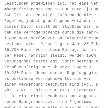
Leistungen angewiesen ist, hat eine Ver-   
mögensfreigrenze von 30.000 Euro (§ 60a    
SGB IX). Ab dem 01.01.2020 wurde diese     
Regelung jedoch grundlegend verändert.

Dieses Datum stellt den Stichtag dar, ab   
dem die Vermögensgrenze durch die jähr-    
liche Bezugsgröße zur Sozialversicherung   
bestimmt wird. Diese lag im Jahr 2017 bei  
35.700 Euro. Von diesem Betrag, der in     
der Regel jährlich steigt, werden 150% als 
Bezugsgröße festgelegt. Somit beträgt die  
Vermögensfreigrenze ab 2021 insgesamt      
59.220 Euro. Neben dieser Regelung gibt    
es bestimmte Vermögenswerte, die vor       
einer Verwertung geschützt sind (vgl. § 90 
Abs. 2 Nr. 1 bis 8 SGB XII). Hierunter fäll
z. B. ein selbst bewohntes und angemes-    
senes Hausgrundstück, eine Eigentums-      
wohnung oder eine Altersvorsorge in Form
