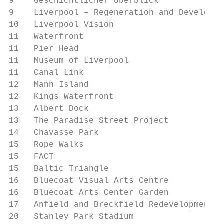
9    Geschichtlicher Überblick             
9    Liverpool – Regeneration and Developme
10   Liverpool Vision                      
11   Waterfront                            
11   Pier Head                             
11   Museum of Liverpool                   
11   Canal Link                            
12   Mann Island                           
12   Kings Waterfront                      
13   Albert Dock                           
13   The Paradise Street Project           
14   Chavasse Park                         
15   Rope Walks                            
15   FACT                                  
15   Baltic Triangle                       
16   Bluecoat Visual Arts Centre           
16   Bluecoat Arts Center Garden           
17   Anfield and Breckfield Redevelopment

20   Stanley Park Stadium                  