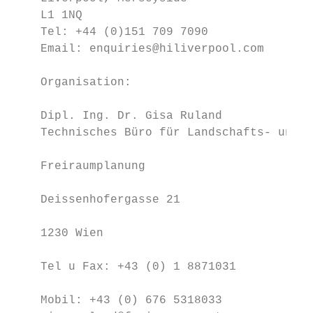
    L1 1NQ

    Tel: +44 (0)151 709 7090

    Email: enquiries@hiliverpool.com

    Organisation:                          
                                           
    Dipl. Ing. Dr. Gisa Ruland

    Technisches Büro für Landschafts- und

                                           
    Freiraumplanung

                                           
    Deissenhofergasse 21

                                           
    1230 Wien

                                           
    Tel u Fax: +43 (0) 1 8871031

                                           
    Mobil: +43 (0) 676 5318033
