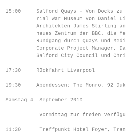
15:00     Salford Quays – Von Docks zu Quay
          rial War Museum von Daniel Libesk
          Architekten James Stirling and Mi
          neues Zentrum der BBC, die Media 
          Rundgang durch Quays und Media Ci
          Corporate Project Manager, David 
          Salford City Council und Chris Fi
17:30     Rückfahrt Liverpool

19:30     Abendessen: The Monro, 92 Duke St
Samstag 4. September 2010

           Vormittag zur freien Verfügung

11:30      Treffpunkt Hotel Foyer, Transfer