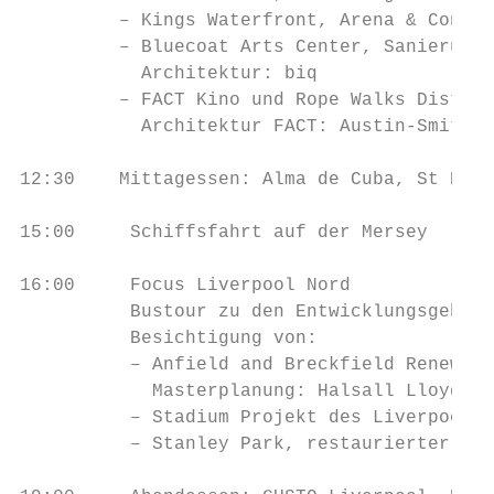
         – Kings Waterfront, Arena & Conven
         – Bluecoat Arts Center, Sanierung 
           Architektur: biq

         – FACT Kino und Rope Walks Distric
           Architektur FACT: Austin-Smith:L
12:30    Mittagessen: Alma de Cuba, St Pete
15:00     Schiffsfahrt auf der Mersey

16:00     Focus Liverpool Nord

          Bustour zu den Entwicklungsgebiet
          Besichtigung von:

          – Anfield and Breckfield Renewal 
            Masterplanung: Halsall Lloyd Pa
          – Stadium Projekt des Liverpool F
          – Stanley Park, restaurierter vik