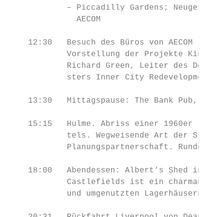
            – Piccadilly Gardens; Neugestal
              AECOM

    12:30   Besuch des Büros von AECOM (vor
            Vorstellung der Projekte Kings 
            Richard Green, Leiter des Desig
            sters Inner City Redevelopment 
    13:30   Mittagspause: The Bank Pub, 57 
    15:15   Hulme. Abriss einer 1960er Jahr
            tels. Wegweisende Art der Stadt
            Planungspartnerschaft. Rundgang
    18:00   Abendessen: Albert‘s Shed in Ca
            Castlefields ist ein charmantes
            und umgenutzten Lagerhäusern. A