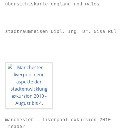
übersichtskarte england und wales

                                           
stadtraumreisen Dipl. Ing. Dr. Gisa Ruland 
manchester - liverpool exkursion 2010
 reader

Stadtkarte Liverpool Zentrum

Attractions and Services
                                         Belfast Ferry
                                         Southport                                                                   A                                                                                                           B                                                                                     Everton FC
                                                                                                                                                                                                                                                                                                                       Liverpool FC                                     C                                                                                                                             D              NEW ISLINGTON
                                                                                                                                                                                                                                                                                                                                                                                                                                                                                                                       ISLINGTON

                                                                                                                                                                                                                                                 SHALL ST                                                                                                                                                                                                            GTO
                                                                                                                                                                                                                                                                                                                                                                                                                                                                         N
                                                                                                                                                                                                                                     GREAT CR OS
                                                                            KING EDWARD ST

                                                                                                                                                                                                                                                                                                                                                                                                                                                     ISLIN
                                                                                                   OL

01 Albert Dock                                                                                                                                                                                                                                                                                                                           HUNTER ST

                                                                                                                                                              PA
                                                                                              23
                                                                                                       DH

                                                                                                                                                                                                                      HA
                                                                                                                                                                 L   LM
                                                                                                        AL

02 Arena & Convention Centre                                                                                                                                                                                                                                                                                                 38 07                         36                                                  N

                                                                                                                                                                                                                                                                 TR
                                                                                                                                                                                                                        TT
                                                                                                24
                                                                                                                                                                                                                                                                                                                                                                                                           GTO

                                                                                                                                                                                                                                                                                                                                                                                                                                   NO
                                                                                                            LS

                                                                                                                                                                                                                                                                      UE
                                                                                                                                                                           AL

                                                                                                                                                                                                                                ON
                                                                                                                                                                                                                                                                                                                                                                                                      IN
                                                                                                                                                                                                                                                                                                                                                                                         ISL
                                                                                                                T

                                                                                                                                                                                                                                                                       MA
03 Beatles Story

                                                                                                                                                                                                   ST
                                                                                                            T

                                                                                                                                                                                L

                                                                                                                                                                                                                                                                                                                                                                                                                                        R TO
                                                                                                       KS
                                                                 BAT

                                                     Prince’s                                                                                                                                                                                                                                                                                                                                                                                                                                                                                     RD

                                                                                                                      