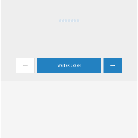
←
→
WEITER LESEN