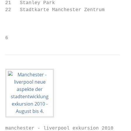
21   Stanley Park                          
22   Stadtkarte Manchester Zentrum         
                                           
                                           
6                                          
manchester - liverpool exkursion 2010
