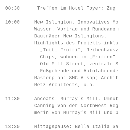
08:30      Treffen im Hotel Foyer; Zug nach
10:00     New Islington. Innovatives Modell
          Wasser. Vortrag und Rundgang mit 
          Bauträger New Islingtons.

          Highlights des Projekts inkludier
          – „Tutti Frutti“, Reihenhauszeile
          – Chips, wohnen in „Fritten“ nebe
          – Old Mill Street, zentrale Straß
            Fußgehende und Autofahrende.

          Masterplan: SMC Alsop; Architektu
          Metz Architects, u.a.

11:30     Ancoats. Murray’s Mill, Umnutzung
          Canning von der Northwest Regiona
          merin von Murray‘s Mill und bemüh
13:30     Mittagspause: Bella Italia Salfor