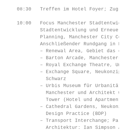
    08:30   Treffen im Hotel Foyer; Zug nac
    10:00   Focus Manchester Stadtentwicklu
            Stadtentwicklung und Erneuerung
            Planning, Manchester City Counc
            Anschließender Rundgang in Manc
            – Renewal Area, Gebiet das durc
            – Barton Arcade, Manchesters er
            – Royal Exchange Theatre, Umnut
            – Exchange Square, Neukonzipier
              Schwarz

            – Urbis Museum für Urbanität; K
              Manchester und Architekt wich
              Tower (Hotel und Apartments) 
            – Cathedral Gardens, Neukonzipi
              Design Practice (BDP)

            – Transport Interchange; Park a
              Architektur: Ian Simpson Arch