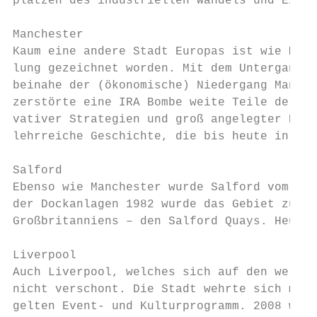
plätzen des industriellen Wandels und Exper
Manchester

Kaum eine andere Stadt Europas ist wie Manc
lung gezeichnet worden. Mit dem Untergang d
beinahe der (ökonomische) Niedergang Manche
zerstörte eine IRA Bombe weite Teile der In
vativer Strategien und groß angelegter Erne
lehrreiche Geschichte, die bis heute in fas
Salford

Ebenso wie Manchester wurde Salford vom ind
der Dockanlagen 1982 wurde das Gebiet zu ei
Großbritanniens – den Salford Quays. Heute 
Liverpool

Auch Liverpool, welches sich auf den weltwe
nicht verschont. Die Stadt wehrte sich mit 
gelten Event- und Kulturprogramm. 2008 war 