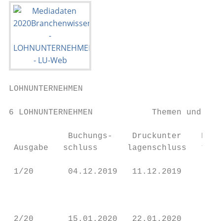
LOHNUNTERNEHMEN

                                           
6 LOHNUNTERNEHMEN            Themen und Ter
            Buchungs-    Druckunter­    Ersc
 Aus­gabe   schluss      lagenschluss   ter
 1/20       04.12.2019   11.12.2019     03.
                                           
                                           
                                           
 2/20       15.01.2020   22.01.2020     07.