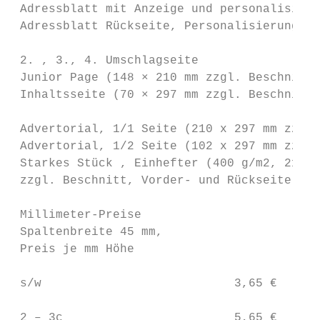
 Adressblatt mit Anzeige und personalisiert
 Adressblatt Rückseite, Personalisierung mö
                                           
 2. , 3., 4. Umschlagseite                 
 Junior Page (148 × 210 mm zzgl. Beschnitt)
 Inhaltsseite (70 × 297 mm zzgl. Beschnitt)
                                           
 Advertorial, 1/1 Seite (210 x 297 mm zzgl.
 Advertorial, 1/2 Seite (102 x 297 mm zzgl.
 Starkes Stück , Einhefter (400 g/m2, 210 x
 zzgl. Beschnitt, Vorder- und Rückseite)   
                                           
 Millimeter-Preise                       Be
 Spaltenbreite 45 mm,                    ni
 Preis je mm Höhe

                                          G
 s/w                           3,65 €      
                                          G
 2 – 3c                        5,65 €      