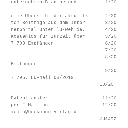
  unternehmen-Branche und          1/20   M
  eine Übersicht der aktuells-     2/20   M
  ten Beiträge aus dem Inter-      3/20   M
  netportal unter lu-web.de.       4/20   M
  Kostenlos für zurzeit über       5/20   M
  7.700 Empfänger.                 6/20   M
                                   7/20   M
                                   8/20   M
  Empfänger:

                                   9/20   M
  7.796, LU-Mail 08/2019

                                 10/20    M
  Datentransfer:                  11/20   M
  per E-Mail an                   12/20   M
  media@beckmann-verlag.de                 
                                 Zusätzlich