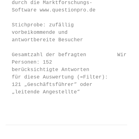
  durch die Marktforschungs-

  Software www.questionpro.de

  Stichprobe: zufällig

  vorbeikommende und

  antwortbereite Besucher

  Gesamtzahl der befragten          Wir hab
  Personen: 152

  berücksichtigte Antworten

  für diese Auswertung (=Filter):

  121 „Geschäftsführer“ oder               
  „leitende Angestellte“                   
                                           
                                           