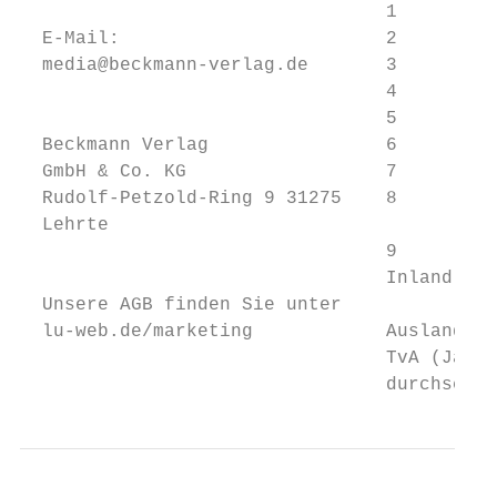
                                 1         
  E-Mail:                        2         
  media@beckmann-verlag.de       3         
                                 4         
                                 5         
  Beckmann Verlag                6         
  GmbH & Co. KG                  7         
  Rudolf-Petzold-Ring 9 31275    8         
  Lehrte

                                 9         
                                 Inland    
  Unsere AGB finden Sie unter

  lu-web.de/marketing            Ausland   
                                 TvA (Jahre
                                 durchschni