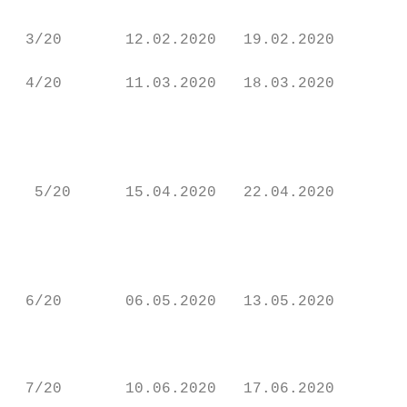
 3/20       12.02.2020   19.02.2020     06.
 4/20       11.03.2020   18.03.2020     03.
                                           
                                           
                                           
  5/20      15.04.2020   22.04.2020     08.
                                           
                                           
                                           
 6/20       06.05.2020   13.05.2020     05.
                                           
                                           
                                           
 7/20       10.06.2020   17.06.2020     03.