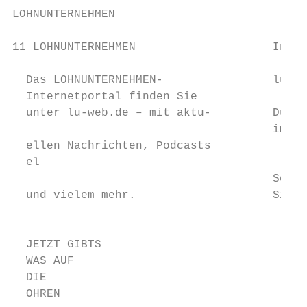
LOHNUNTERNEHMEN

                                           
11 LOHNUNTERNEHMEN                    Inter
  Das LOHNUNTERNEHMEN-                lu-we
  Internetportal finden Sie

  unter lu-web.de – mit aktu-         Durch
                                      im Mo
  ellen Nachrichten, Podcasts

  el

                                      Seite
  und vielem mehr.                    Sitzu
                                           
  JETZT GIBTS

  WAS AUF                                  
  DIE                                      
  OHREN
