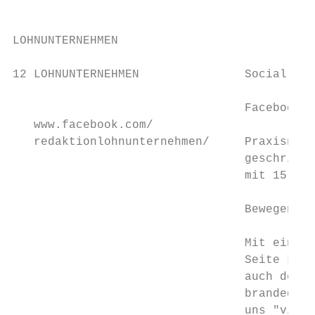
LOHNUNTERNEHMEN

                                           
12 LOHNUNTERNEHMEN               Social Med
                                 Facebook

   www.facebook.com/

   redaktionlohnunternehmen/     Praxisnähe
                                 geschriebe
                                 mit 15.166
                                 Bewegen Si
                                 Mit einem 
                                 Seite könn
                                 auch deren
                                 branded co
                                 uns "viral