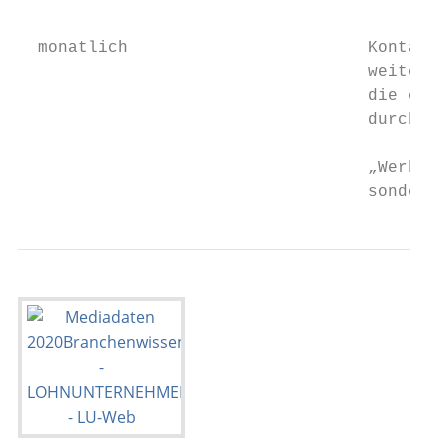
                                           
                                           
  monatlich                        Kontaktc
                                   weitestg
                                   die erst
                                   durch di
                                   „Werbung
                                   sondern 