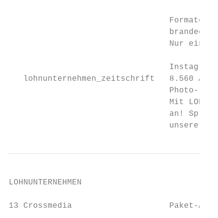
                                 Formate un
                                 branded co
                                 Nur ein br
                                 Instagram

   lohnunternehmen_zeitschrift   8.560 Abon
                                 Photo-, Vi
                                 Mit LOHNUN
                                 an! Sprech
                                 unserer In
LOHNUNTERNEHMEN

                                           
13 Crossmedia                    Paket-Ange