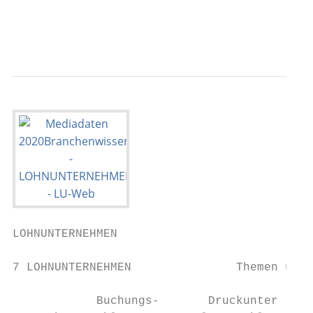
                                           
                                           
                                           
LOHNUNTERNEHMEN

                                           
7 LOHNUNTERNEHMEN               Themen und 
            Buchungs-       Druckunter­    E