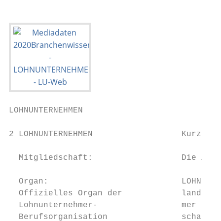
LOHNUNTERNEHMEN

                                           
2 LOHNUNTERNEHMEN                  Kurzchar
  Mitgliedschaft:                  Die Zeit
                                           
  Organ:                           LOHNUNTE
  Offizielles Organ der            land, di
  Lohnunternehmer-                 mer konz
  Berufsorganisation               schafft 