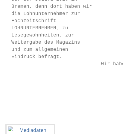
  Bremen, denn dort haben wir              
  die Lohnunternehmer zur

  Fachzeitschrift

  LOHNUNTERNEHMEN, zu

  Lesegewohnheiten, zur

  Weitergabe des Magazins

  und zum allgemeinen

  Eindruck befragt.

                                Wir haben g
                                           
                                           
                                           