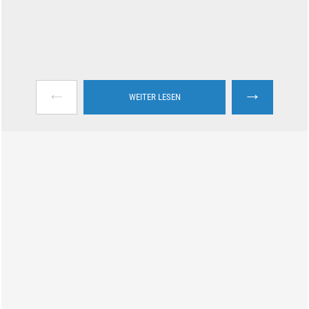
←
→
WEITER LESEN