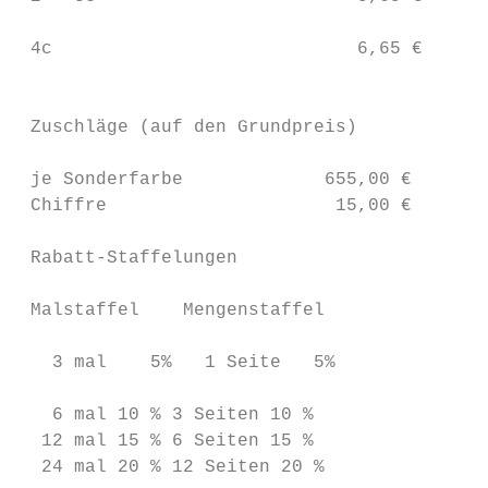
                                          G
 4c                            6,65 €

                                         Mi
                                         Ma
 Zuschläge (auf den Grundpreis)            
                                           
 je Sonderfarbe             655,00 €       
 Chiffre                     15,00 €     Di
                                         ma
 Rabatt-Staffelungen                     Te
                                         Pr
 Malstaffel    Mengenstaffel               
                                           
   3 mal    5%   1 Seite   5%              
                                         Be
   6 mal 10 % 3 Seiten 10 %              Au
  12 mal 15 % 6 Seiten 15 %

  24 mal 20 % 12 Seiten 20 %