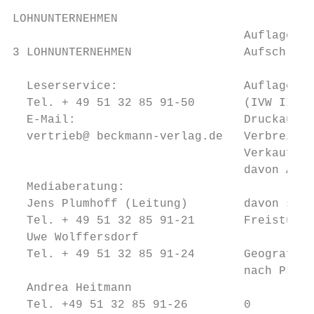
LOHNUNTERNEHMEN

                                 Auflage, U
3 LOHNUNTERNEHMEN                Aufschlüss
  Leserservice:                  Auflage:  
  Tel. + 49 51 32 85 91-50       (IVW II/19
  E-Mail:                        Druckaufla
  vertrieb@ beckmann-verlag.de   Verbreitet
                                 Verkauf   
                                 davon Abon
  Mediaberatung:                        dav
  Jens Plumhoff (Leitung)        davon sons
  Tel. + 49 51 32 85 91-21       Freistücke
  Uwe Wolffersdorf

  Tel. + 49 51 32 85 91-24       Geografisc
                                 nach PLZ-G
  Andrea Heitmann

  Tel. +49 51 32 85 91-26        0         