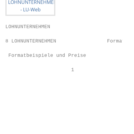
LOHNUNTERNEHMEN

                                           
8 LOHNUNTERNEHMEN                 Formate, 
 Formatbeispiele und Preise

                      1                    
                                          2

                                           
                                           
                                           
                                           