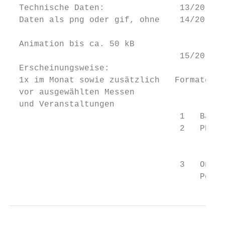
  Technische Daten:               13/20    
  Daten als png oder gif, ohne    14/20    
                                           
  Animation bis ca. 50 kB

                                  15/20    
  Erscheinungsweise:

  1x im Monat sowie zusätzlich   Formate un
  vor ausgewählten Messen

  und Veranstaltungen

                                  1   Banne
                                  2   PR-An
                                           
                                           
                                  3   Onlin
                                      Pole-