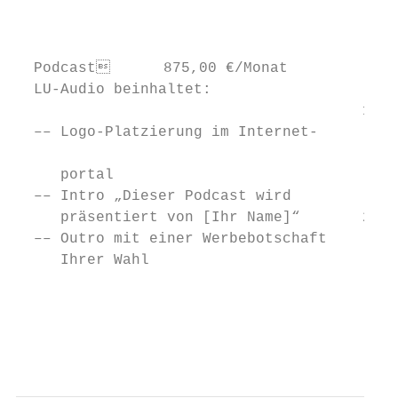
                                           
  Podcast      875,00 €/Monat

  LU-Audio beinhaltet:                     
                                       1   
  –– Logo-Platzierung im Internet-

                                           
     portal

  –– Intro „Dieser Podcast wird

     präsentiert von [Ihr Name]“       2   
  –– Outro mit einer Werbebotschaft        
     Ihrer Wahl

                                           
                                           
                                           