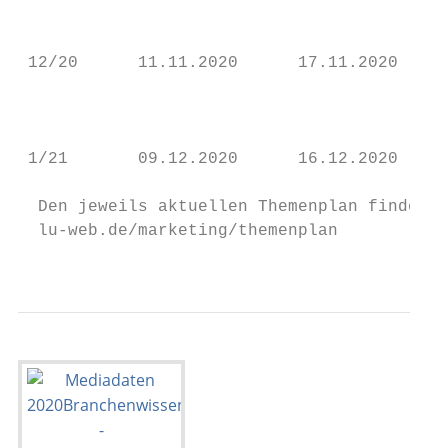
                                           
 12/20      11.11.2020      17.11.2020     
                                           
                                           
 1/21       09.12.2020      16.12.2020     
  Den jeweils aktuellen Themenplan finden S
  lu-web.de/marketing/themenplan           
                                           