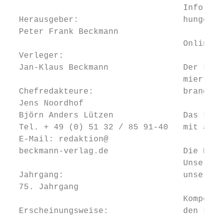
                                   Informat
  Herausgeber:                     hungen e
  Peter Frank Beckmann

                                   Online  
  Verleger:

  Jan-Klaus Beckmann               Der LOHN
                                   mierten 
  Chefredakteure:                  brandakt
  Jens Noordhof                            
  Björn Anders Lützen              Das LOHN
  Tel. + 49 (0) 51 32 / 85 91-40   mit aktu
  E-Mail: redaktion@                       
  beckmann-verlag.de               Die Podc
                                   Unsere S
  Jahrgang:                        unser In
  75. Jahrgang                             
                                   Kompeten
  Erscheinungsweise:               den Lohn