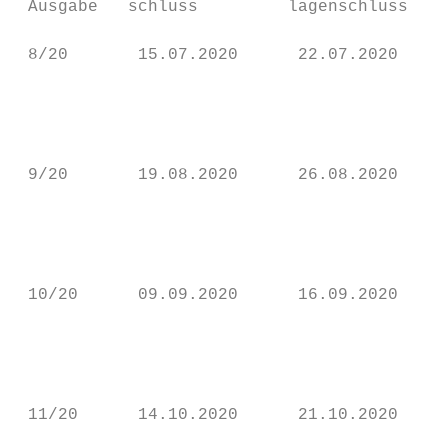
 Aus­gabe   schluss         lagenschluss   
 8/20       15.07.2020      22.07.2020     
                                           
                                           
                                           
 9/20       19.08.2020      26.08.2020     
                                           
                                           
                                           
 10/20      09.09.2020      16.09.2020     
                                           
                                           
                                           
                                           
 11/20      14.10.2020      21.10.2020     
                                           