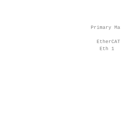
                                           
                                           
                             Primary Master
                               EtherCAT Mas
                                Eth 1      
                                          S
                                          B
                                          P
                                           
                                          S
                                           
                                          S
                                          B
                                          P