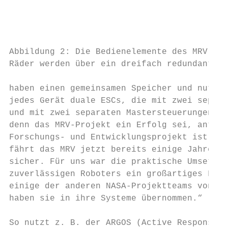
                                           
                                          S
                                           
Abbildung 2: Die Bedienelemente des MRV für
Räder werden über ein dreifach redundantes 
haben einen gemeinsamen Speicher und nutzen
jedes Gerät duale ESCs, die mit zwei separa
und mit zwei separaten Mastersteuerungen ve
denn das MRV-Projekt ein Erfolg sei, antwor
Forschungs- und Entwicklungsprojekt ist man
fährt das MRV jetzt bereits einige Jahre un
sicher. Für uns war die praktische Umsetzun
zuverlässigen Roboters ein großartiges Fors
einige der anderen NASA-Projektteams von un
haben sie in ihre Systeme übernommen.“

                                           
So nutzt z. B. der ARGOS (Active Response G