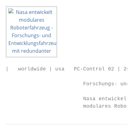
|   worldwide | usa   PC-Control 02 | 2016

                         Forschungs- und En
                         Nasa entwickelt

                         modulares Roboterf