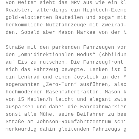
Von Weitem sieht das MRV aus wie ein kleine
Roadster, allerdings ein Hightech-Exemplar 
gold-eloxierten Bauteilen und sogar mit Abl
herkömmliche Nutzfahrzeuge mit Zweirad- und
den. Sobald aber Mason Markee von der NASA 
                                           
Straße mit den parkenden Fahrzeugen vor dem
den „omnidirektionalen Modus“ (Abbildung 1)
auf Eis zu rutschen. Die Fahrzeugfront zeig
sich das Fahrzeug bewegte. Lenken ist überr
ein Lenkrad und einen Joystick in der Mitte
sogenannten „Zero-Turn“ ausführen, also auf
hochmoderner Rasenmähertraktor. Mason konnt
von 15 Meilen/h leicht und elegant zwischen
ausparken und dabei die Fahrbahnmarkierunge
sonst alle Mühe, seine Beifahrer zu beeindr
Straße am Johnson-Raumfahrtzentrum schienen
merkwürdig dahin gleitenden Fahrzeugs gewöh
                                           