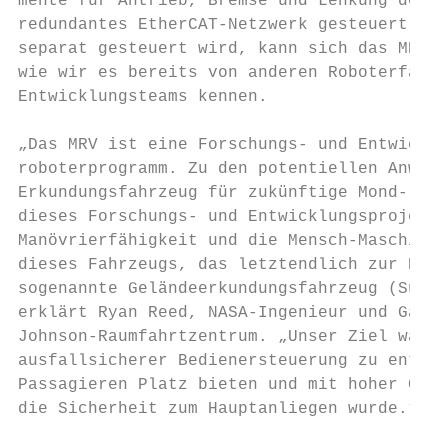
mente für Antrieb, Bremse und Lenkung der R
redundantes EtherCAT-Netzwerk gesteuert. Da
separat gesteuert wird, kann sich das MRV z
wie wir es bereits von anderen Roboterfahrz
Entwicklungsteams kennen.

„Das MRV ist eine Forschungs- und Entwicklu
roboterprogramm. Zu den potentiellen Anwend
Erkundungsfahrzeug für zukünftige Mond- ode
dieses Forschungs- und Entwicklungsprojekts
Manövrierfähigkeit und die Mensch-Maschine-
dieses Fahrzeugs, das letztendlich zur Entw
sogenannte Geländeerkundungsfahrzeug (Surfa
erklärt Ryan Reed, NASA-Ingenieur und Gastg
Johnson-Raumfahrtzentrum. „Unser Ziel war e
ausfallsicherer Bedienersteuerung zu entwic
Passagieren Platz bieten und mit hoher Gesc
die Sicherheit zum Hauptanliegen wurde.“
