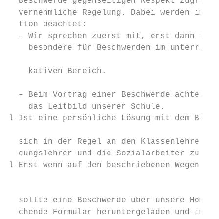
  Beschwerde gegenseitigen Respekt zugrunde
  vernehmliche Regelung. Dabei werden immer
  tion beachtet:                           
  – Wir sprechen zuerst mit, erst dann über
    besondere für Beschwerden im unterricht
                                           
    kativen Bereich.

                                           
  – Beim Vortrag einer Beschwerde achten wi
    das Leitbild unserer Schule.           
l Ist eine persönliche Lösung mit dem Betro
                                           
  sich in der Regel an den Klassenlehrer. D
  dungslehrer und die Sozialarbeiter zur Ve
l Erst wenn auf den beschriebenen Wegen kei
                                           
                                           
  sollte eine Beschwerde über unsere Homepa
  chende Formular heruntergeladen und im Se