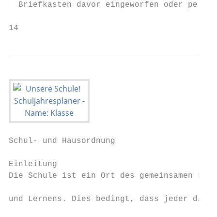
  Briefkasten davor eingeworfen oder per Po
                                           
14                                         
Schul- und Hausordnung                                                                                      Schul- und Hausordnung

Einleitung                                             Feuerschutzordnung                                    Regelung der Pausen                                   Bekanntmachungen
Die Schule ist ein Ort des gemeinsamen Lebens          Die in den Unterrichtsräumen ausgehängte Feuer-                                                             Bekanntmachungen der Direktion, der SMV, des
                                                       schutzordnung muss allen bekannt sein und ist ge-     Aufenthalt
und Lernens. Dies bedingt, dass jeder die Bedürf-                                                                                                                  Elternbeirats, der Jugendberufshilfe und von
                                                       nau zu beachten.                                      Während der großen Pause werden die Schüler ge-
nisse des anderen und der Gemeinschaft berück-                                                                                                                     MOBS befinden sich an den offiziellen Anschlag-
                                                                                                             beten sich in die vorgesehenen Pausenbereiche
sichtigt.                                              Handys                                                                                                      tafeln.
                                                                                                             (EG, Zentraler Bereich, Schüleraufenthaltsraum,
An der Edith-Stein-Schule wollen wir deshalb unter     Handys haben während des Unterrichts grund-           Schulhöfe) zu begeben. Der Aufenthalt in Fach-        Die Veröffentlichungen sind von jeder Institution
Beachtung folgender Grundsätze freundlich zu-          sätzlich ausgeschaltet zu sein.                       räumen ist nicht gestattet. Zur Gewährleistung        eigenverantwortlich zu aktualisieren.
sammenarbeiten:                                                                                              der Aufsichtspflicht sind die Türen der Klassenräu-
                                                       Waffen                                                me, in denen sich Schüler befinden, offen zu hal-     Entschuldigungsverfahren bei
– Die Achtung der Person des Anderen ist die
  Grundlage unseres Zusammenlebens.                    Waffen gehören nicht in unsere Schule und wer-        ten.                                                  Abwesenheit
– Handlungen, die die seelische und körperliche        den daher umgehend eingezogen.
                                                                                                             Verlassen des Schulgeländes                           Plötzlich auftretende gesundheitliche Be-
  Unversehrtheit anderer Personen gefährden            Suchtmittel (Alkohol, Zigaretten, E-Zigaretten,
  oder beeinträchtigen, werden nicht geduldet.                                                               Wird das Schulgelände verlassen, ruht die Auf-        schwerden
                                                      