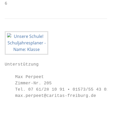
6                                          
Unterstützung                              
    Max Perpeet                            
    Zimmer-Nr. 205                         
    Tel. 07 61/28 10 91 • 01573/55 43 024  
    max.perpeet@caritas-freiburg.de

                                           
                                           
                                           