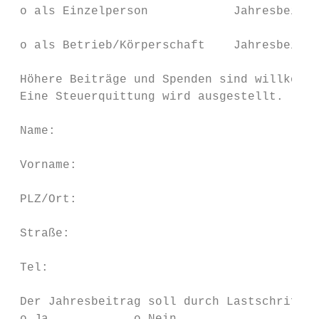
 o als Einzelperson            Jahresbeitra
 o als Betrieb/Körperschaft    Jahresbeitra
                                           
 Höhere Beiträge und Spenden sind willkomme
 Eine Steuerquittung wird ausgestellt.

 Name:                                     
 Vorname:

                                           
 PLZ/Ort:                                  
 Straße:

                                           
 Tel:

 Der Jahresbeitrag soll durch Lastschriftve