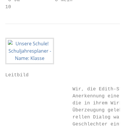
 o Ja            o Nein

10                                        
Leitbild                                   
                       Wir, die Edith-Stein
                       Anerkennung einer gr
                       die in ihrem Wirken 
                       Überzeugung gelebt h
                       rellen Dialog war un
                       Geschlechter eintrat