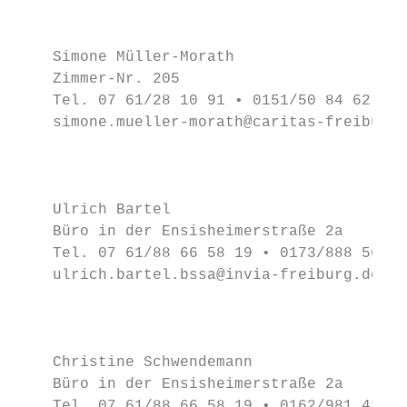
                                           
                                           
    Simone Müller-Morath                   
    Zimmer-Nr. 205                         
    Tel. 07 61/28 10 91 • 0151/50 84 62 04 
    simone.mueller-morath@caritas-freiburg.
                                           
                                           
                                           
    Ulrich Bartel                          
    Büro in der Ensisheimerstraße 2a       
    Tel. 07 61/88 66 58 19 • 0173/888 56 03
    ulrich.bartel.bssa@invia-freiburg.de   
                                           
                                           
                                           
    Christine Schwendemann                 
    Büro in der Ensisheimerstraße 2a       
    Tel. 07 61/88 66 58 19 • 0162/981 41 79
