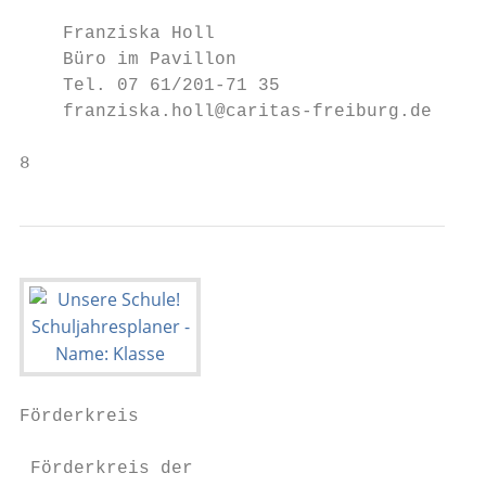
                                           
    Franziska Holl                         
    Büro im Pavillon                       
    Tel. 07 61/201-71 35                   
    franziska.holl@caritas-freiburg.de     
                                           
8                                          
Förderkreis                                
 Förderkreis der                           