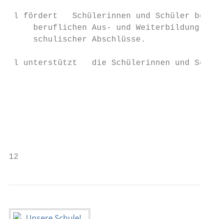
                                           
 l fördert   Schülerinnen und Schüler bei d
     beruflichen Aus- und Weiterbildung sow
     schulischer Abschlüsse.               
 l unterstützt   die Schülerinnen und Schül
                                           
                                           
                                           
                                           
12                                        