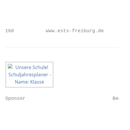
                                           
                                           
160           www.ests-freiburg.de         
Sponsor                              Begrüß
                                           
                                           