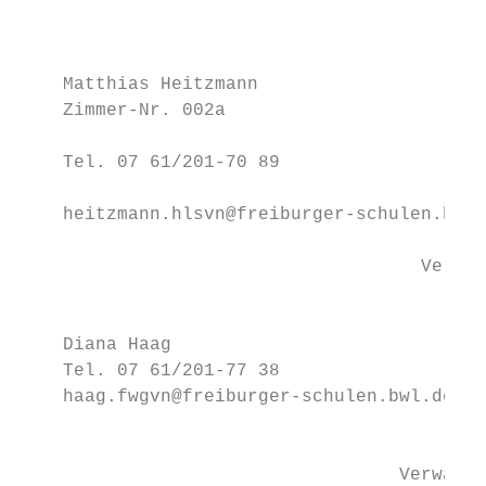
                                           
                                           
                                           
    Matthias Heitzmann                     
    Zimmer-Nr. 002a

                                           
    Tel. 07 61/201-70 89

                                           
    heitzmann.hlsvn@freiburger-schulen.bwl.
                                           
                                     Verwal
                                           
    Diana Haag                             
    Tel. 07 61/201-77 38                   
    haag.fwgvn@freiburger-schulen.bwl.de   
                                           
                                   Verwaltu