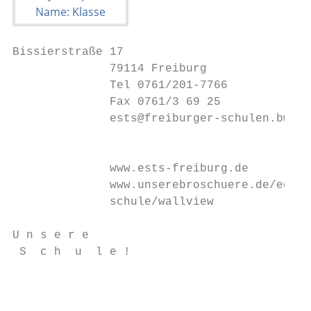
Bissierstraße 17

              79114 Freiburg

              Tel 0761/201-7766

              Fax 0761/3 69 25

              ests@freiburger-schulen.bwl.d
                                           
              www.ests-freiburg.de

              www.unserebroschuere.de/edith
              schule/wallview

U n s e r e

 S  c h  u  l e !

                                           
                                           