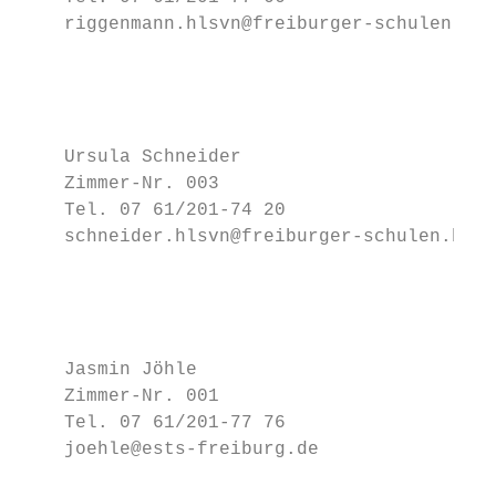
    riggenmann.hlsvn@freiburger-schulen.bwl
                                           
                                           
                                           
                                           
    Ursula Schneider                       
    Zimmer-Nr. 003                         
    Tel. 07 61/201-74 20                   
    schneider.hlsvn@freiburger-schulen.bwl.
                                           
                                           
                                           
                                           
    Jasmin Jöhle                           
    Zimmer-Nr. 001                         
    Tel. 07 61/201-77 76

    joehle@ests-freiburg.de                
                                           