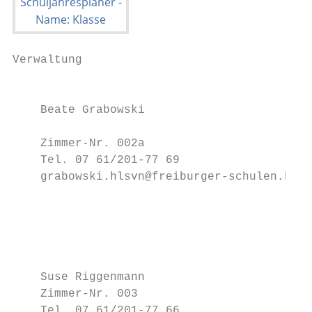
Verwaltung                                 
                                           
    Beate Grabowski

                                           
    Zimmer-Nr. 002a                        
    Tel. 07 61/201-77 69                   
    grabowski.hlsvn@freiburger-schulen.bwl.
                                           
                                           
                                           
                                           
                                           
    Suse Riggenmann                        
    Zimmer-Nr. 003                         
    Tel. 07 61/201-77 66                   