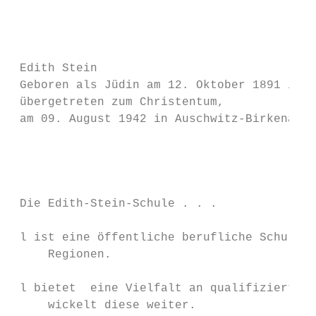
                                           
                                           
                                           
 Edith Stein

 Geboren als Jüdin am 12. Oktober 1891 in B
 übergetreten zum Christentum,

 am 09. August 1942 in Auschwitz-Birkenau e
                                           
                                           
                                           
 Die Edith-Stein-Schule . . .

                                           
 l ist eine öffentliche berufliche Schule f
     Regionen.

                                           
 l bietet  eine Vielfalt an qualifizierten 
     wickelt diese weiter.
