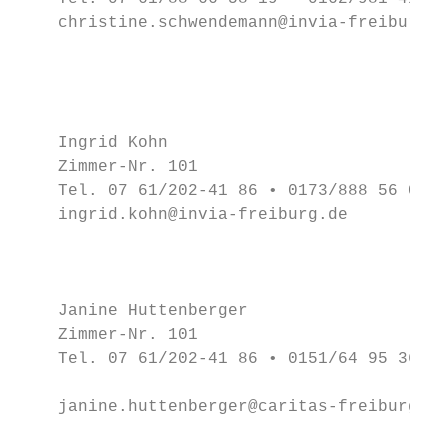
    christine.schwendemann@invia-freiburg.d
                                           
                                           
                                           
                                           
    Ingrid Kohn

    Zimmer-Nr. 101                         
    Tel. 07 61/202-41 86 • 0173/888 56 05  
    ingrid.kohn@invia-freiburg.de          
                                           
                                           
                                           
    Janine Huttenberger                    
    Zimmer-Nr. 101

    Tel. 07 61/202-41 86 • 0151/64 95 36 18
                                           
    janine.huttenberger@caritas-freiburg.de
                                           