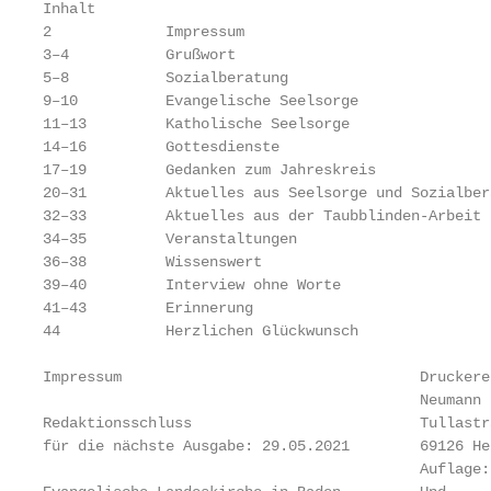
Inhalt

2             Impressum

3–4           Grußwort

5–8           Sozialberatung

9–10          Evangelische Seelsorge

11–13         Katholische Seelsorge

14–16         Gottesdienste

17–19         Gedanken zum Jahreskreis

20–31         Aktuelles aus Seelsorge und Sozialbera
32–33         Aktuelles aus der Taubblinden-Arbeit

34–35         Veranstaltungen

36–38         Wissenswert

39–40         Interview ohne Worte

41–43         Erinnerung

44            Herzlichen Glückwunsch

Impressum                                  Druckerei
                                           Neumann D
Redaktionsschluss                          Tullastra
für die nächste Ausgabe: 29.05.2021        69126 He
                                           Auflage: 