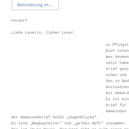
Vorwort

Liebe Leserin, lieber Leser,

                                         zu Pfingst
                                         Euch schon
                                         mes ökumen
                                         Jetzt habe
                                         brief gesc
                                         schen und 
                                         den in Bad
                                         Gottesdien
                                         mit Gebärd
                                         Es ist ein
                                         brief für 
                                         Gemeinden 
Der Gemeindebrief heißt „Augenblicke“.

Es sind „Wegbegleiter“ und „gelbes Heft“ zusammen.
