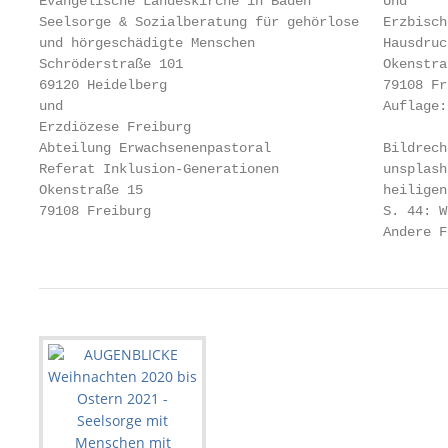
Evangelische Landeskirche in Baden         Und

Seelsorge & Sozialberatung für gehörlose   Erzbisch
und hörgeschädigte Menschen                Hausdruck
Schröderstraße 101                         Okenstraß
69120 Heidelberg                           79108 Fre
und                                        Auflage: 
Erzdiözese Freiburg

Abteilung Erwachsenenpastoral              Bildrech
Referat Inklusion-Generationen             unsplash
Okenstraße 15                              heiligen
79108 Freiburg                             S. 44: W
                                           Andere F