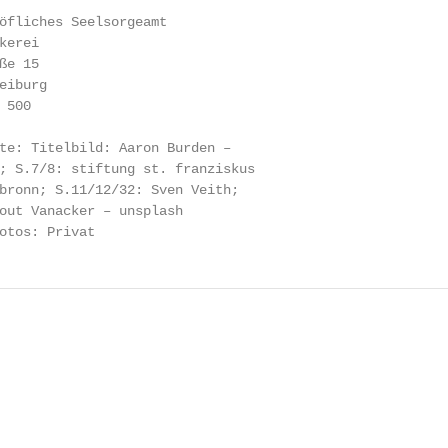
öfliches Seelsorgeamt

erei

e 15

iburg

500

te: Titelbild: Aaron Burden –

; S.7/8: stiftung st. franziskus

bronn; S.11/12/32: Sven Veith;

out Vanacker – unsplash

otos: Privat