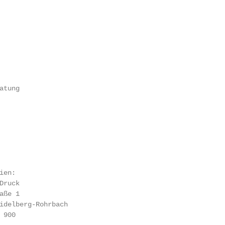
tung

en:

ruck

ße 1

idelberg-Rohrbach

900
