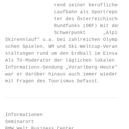
                 rend seiner beruflichen

                 Laufbahn als Sportrepor-  
                 ter des Österreichischen  
                 Rundfunks (ORF) mit dem   
                 Schwerpunkt      „Alpiner

Skirennlauf“ u.a. bei zahlreichen Olympi-

schen Spielen, WM und Ski-Weltcup-Veran-

staltungen rund um den Erdball im Einsatz.

Als TV-Moderator der täglichen lokalen     
Informations-Sendung „Vorarlberg-Heute“    
war er darüber hinaus auch immer wieder    
mit Fragen des Tourismus befasst.
Informationen

Seminarort                                 
BMW Welt Business Center                   