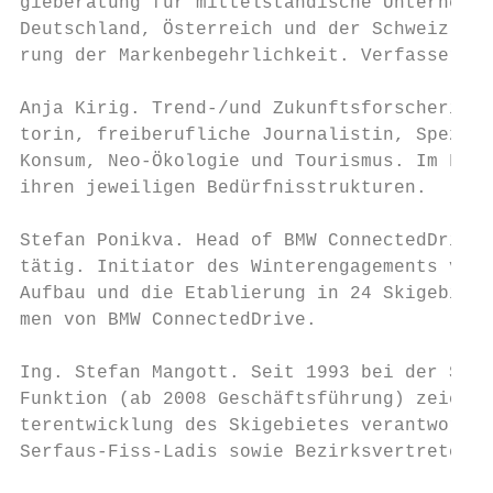
gieberatung für mittelständische Unternehme
Deutschland, Österreich und der Schweiz, sp
rung der Markenbegehrlichkeit. Verfasser di
Anja Kirig. Trend-/und Zukunftsforscherin –
torin, freiberufliche Journalistin, Spezial
Konsum, Neo-Ökologie und Tourismus. Im Foku
ihren jeweiligen Bedürfnisstrukturen.

Stefan Ponikva. Head of BMW ConnectedDrive 
tätig. Initiator des Winterengagements von 
Aufbau und die Etablierung in 24 Skigebiete
men von BMW ConnectedDrive.

Ing. Stefan Mangott. Seit 1993 bei der Seil
Funktion (ab 2008 Geschäftsführung) zeichne
terentwicklung des Skigebietes verantwortli
Serfaus-Fiss-Ladis sowie Bezirksvertreter d