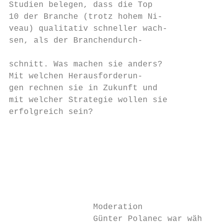
Studien belegen, dass die Top

10 der Branche (trotz hohem Ni-

veau) qualitativ schneller wach-

sen, als der Branchendurch-                
                                           
schnitt. Was machen sie anders?            
Mit welchen Herausforderun-

gen rechnen sie in Zukunft und

mit welcher Strategie wollen sie

erfolgreich sein?                          
                                           
                                           
                                           
                                           
                                           
                 Moderation

                 Günter Polanec war wäh-
