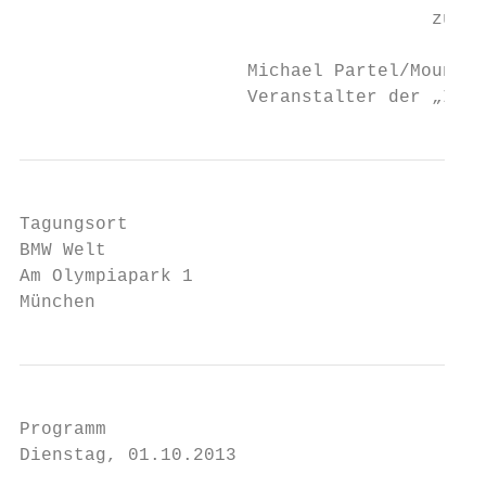
                                      zu se
                     Michael Partel/Mountai
                     Veranstalter der „Inno
Tagungsort

BMW Welt

Am Olympiapark 1

München
Programm

Dienstag, 01.10.2013
