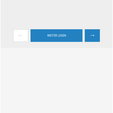
←
→
WEITER LESEN