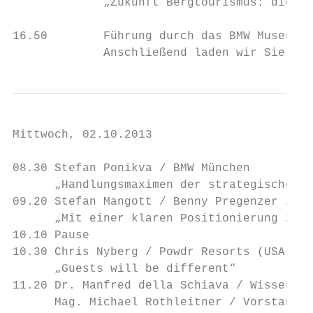
             „Zukunft Bergtourismus: die wi
16.50        Führung durch das BMW Museum

             Anschließend laden wir Sie zu 
Mittwoch, 02.10.2013

08.30 Stefan Ponikva / BMW München

      „Handlungsmaximen der strategischen M
09.20 Stefan Mangott / Benny Pregenzer / Se
      „Mit einer klaren Positionierung zum 
10.10 Pause

10.30 Chris Nyberg / Powdr Resorts (USA)

      „Guests will be different“

11.20 Dr. Manfred della Schiava / Wissensbe
      Mag. Michael Rothleitner / Vorstand M