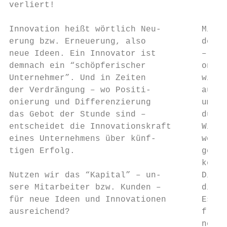
verliert!

Innovation heißt wörtlich Neu-        Mit d
erung bzw. Erneuerung, also           der B
neue Ideen. Ein Innovator ist         – ein
demnach ein “schöpferischer           onsfr
Unternehmer”. Und in Zeiten           wir d
der Verdrängung – wo Positi-          aus v
onierung und Differenzierung          umfas
das Gebot der Stunde sind –           durch
entscheidet die Innovationskraft      Wir s
eines Unternehmens über künf-         wolle
tigen Erfolg.                         gen, 
                                      keit 
Nutzen wir das “Kapital” – un-        Die B
sere Mitarbeiter bzw. Kunden –        die i
für neue Ideen und Innovationen       Es wü
ausreichend?                          freue
                                      nehme