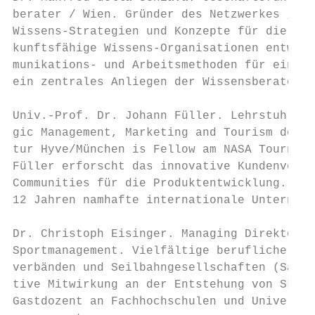
berater / Wien. Gründer des Netzwerkes „Die
Wissens-Strategien und Konzepte für die Zuk
kunftsfähige Wissens-Organisationen entwick
munikations- und Arbeitsmethoden für ein kr
ein zentrales Anliegen der Wissensberater.

Univ.-Prof. Dr. Johann Füller. Lehrstuhl fü
gic Management, Marketing and Tourism der U
tur Hyve/München is Fellow am NASA Tourname
Füller erforscht das innovative Kundenverha
Communities für die Produktentwicklung. Als
12 Jahren namhafte internationale Unternehm
Dr. Christoph Eisinger. Managing Direktor –
Sportmanagement. Vielfältige berufliche Erf
verbänden und Seilbahngesellschaften (Saalb
tive Mitwirkung an der Entstehung von Ski a
Gastdozent an Fachhochschulen und Universit