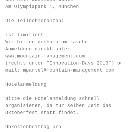
Am Olympiapark 1, München                  
                                           
Die Teilnehmeranzahl                       
                                           
ist limitiert.                             
Wir bitten deshalb um rasche               
Anmeldung direkt unter                     
www.mountain-management.com                
(rechts unter “Innovation-Days 2013”) oder

mail: mpartel@mountain-management.com

Hotelanmeldung                             
Bitte die Hotelanmeldung schnell

organisieren, da zur selben Zeit das

Oktoberfest statt findet.

Unkostenbeitrag pro
