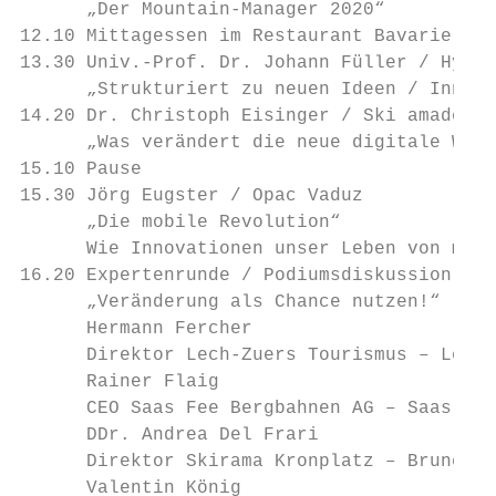
      „Der Mountain-Manager 2020“

12.10 Mittagessen im Restaurant Bavarie

13.30 Univ.-Prof. Dr. Johann Füller / Hyve 
      „Strukturiert zu neuen Ideen / Innova
14.20 Dr. Christoph Eisinger / Ski amadé Ra
      „Was verändert die neue digitale Welt
15.10 Pause

15.30 Jörg Eugster / Opac Vaduz

      „Die mobile Revolution“

      Wie Innovationen unser Leben von morg
16.20 Expertenrunde / Podiumsdiskussion

      „Veränderung als Chance nutzen!“

      Hermann Fercher

      Direktor Lech-Zuers Tourismus – Lech

      Rainer Flaig

      CEO Saas Fee Bergbahnen AG – Saas Fee

      DDr. Andrea Del Frari

      Direktor Skirama Kronplatz – Bruneck

      Valentin König
