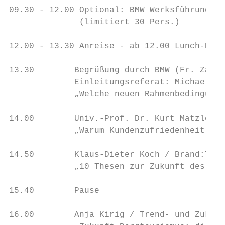
09.30 - 12.00 Optional: BMW Werksführung

              (limitiert 30 Pers.)

12.00 - 13.30 Anreise - ab 12.00 Lunch-Buff
13.30        Begrüßung durch BMW (Fr. Zana 
             Einleitungsreferat: Michael Pa
             „Welche neuen Rahmenbedingunge
14.00        Univ.-Prof. Dr. Kurt Matzler /
             „Warum Kundenzufriedenheit nic
14.50        Klaus-Dieter Koch / Brand:Trus
             „10 Thesen zur Zukunft des Alp
15.40        Pause

16.00        Anja Kirig / Trend- und Zukunf