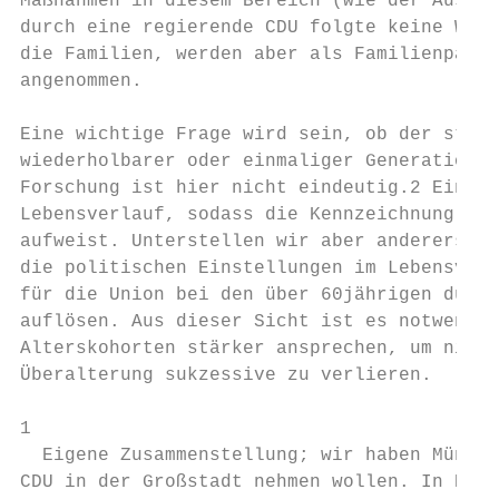
Maßnahmen in diesem Bereich (wie der Ausbau
durch eine regierende CDU folgte keine Wirk
die Familien, werden aber als Familienparte
angenommen.

Eine wichtige Frage wird sein, ob der stark
wiederholbarer oder einmaliger Generationen
Forschung ist hier nicht eindeutig.2 Einers
Lebensverlauf, sodass die Kennzeichnung „ju
aufweist. Unterstellen wir aber andererseit
die politischen Einstellungen im Lebensverl
für die Union bei den über 60jährigen durch
auflösen. Aus dieser Sicht ist es notwendig
Alterskohorten stärker ansprechen, um nicht
Überalterung sukzessive zu verlieren.

1

  Eigene Zusammenstellung; wir haben Münche
CDU in der Großstadt nehmen wollen. In Baye