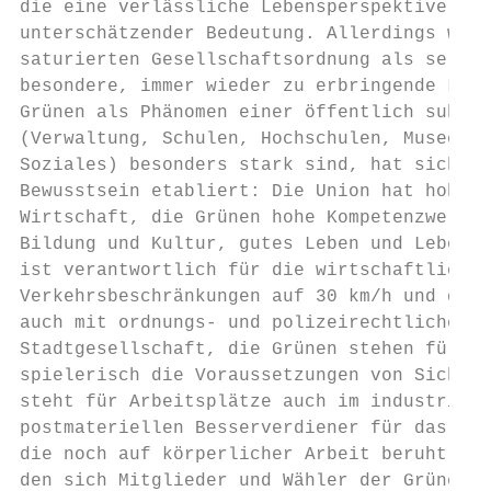
die eine verlässliche Lebensperspektive auc
unterschätzender Bedeutung. Allerdings werd
saturierten Gesellschaftsordnung als selbst
besondere, immer wieder zu erbringende Leis
Grünen als Phänomen einer öffentlich subven
(Verwaltung, Schulen, Hochschulen, Museen, 
Soziales) besonders stark sind, hat sich ei
Bewusstsein etabliert: Die Union hat hohe K
Wirtschaft, die Grünen hohe Kompetenzwerte 
Bildung und Kultur, gutes Leben und Lebensq
ist verantwortlich für die wirtschaftliche 
Verkehrsbeschränkungen auf 30 km/h und den 
auch mit ordnungs- und polizeirechtlichen I
Stadtgesellschaft, die Grünen stehen für in
spielerisch die Voraussetzungen von Sicherh
steht für Arbeitsplätze auch im industriell
postmateriellen Besserverdiener für das san
die noch auf körperlicher Arbeit beruht und
den sich Mitglieder und Wähler der Grünen a