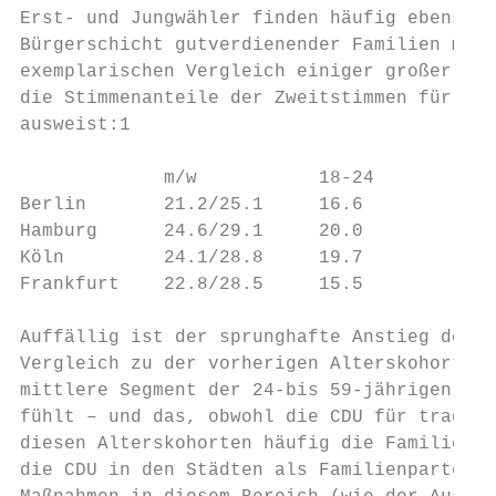
Erst- und Jungwähler finden häufig ebenso w
Bürgerschicht gutverdienender Familien mitt
exemplarischen Vergleich einiger großer Stä
die Stimmenanteile der Zweitstimmen für die
ausweist:1

             m/w           18-24         25
Berlin       21.2/25.1     16.6          17
Hamburg      24.6/29.1     20.0          24
Köln         24.1/28.8     19.7          21
Frankfurt    22.8/28.5     15.5          20
Auffällig ist der sprunghafte Anstieg des Z
Vergleich zu der vorherigen Alterskohorte. 
mittlere Segment der 24-bis 59-jährigen sic
fühlt – und das, obwohl die CDU für traditi
diesen Alterskohorten häufig die Familienph
die CDU in den Städten als Familienpartei a