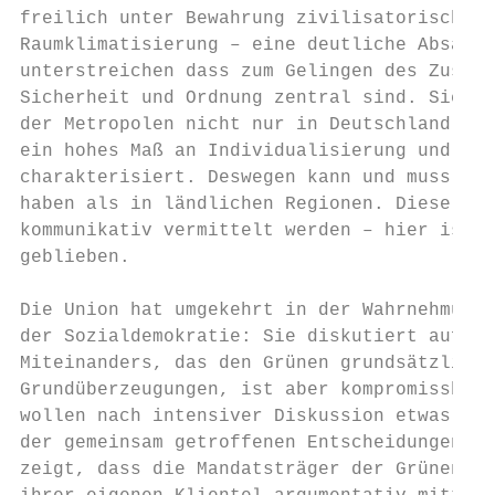
freilich unter Bewahrung zivilisatorischer 
Raumklimatisierung – eine deutliche Absage 
unterstreichen dass zum Gelingen des Zusamm
Sicherheit und Ordnung zentral sind. Sie si
der Metropolen nicht nur in Deutschland, so
ein hohes Maß an Individualisierung und ein
charakterisiert. Deswegen kann und muss Sic
haben als in ländlichen Regionen. Diese Lei
kommunikativ vermittelt werden – hier ist d
geblieben.

Die Union hat umgekehrt in der Wahrnehmung 
der Sozialdemokratie: Sie diskutiert auf Au
Miteinanders, das den Grünen grundsätzlich 
Grundüberzeugungen, ist aber kompromissbere
wollen nach intensiver Diskussion etwas zut
der gemeinsam getroffenen Entscheidungen. D
zeigt, dass die Mandatsträger der Grünen ko