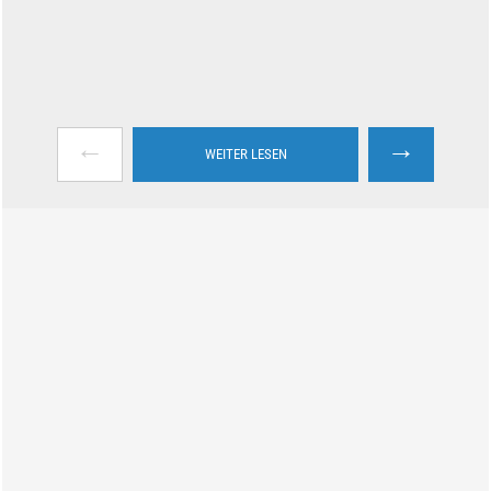
←
→
WEITER LESEN