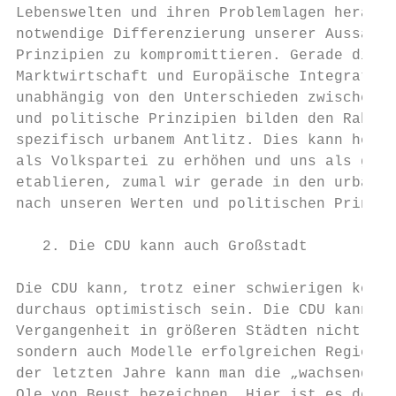
Lebenswelten und ihren Problemlagen heraus.
notwendige Differenzierung unserer Aussagen
Prinzipien zu kompromittieren. Gerade die M
Marktwirtschaft und Europäische Integration
unabhängig von den Unterschieden zwischen L
und politische Prinzipien bilden den Rahmen
spezifisch urbanem Antlitz. Dies kann helfe
als Volkspartei zu erhöhen und uns als gest
etablieren, zumal wir gerade in den urbanen
nach unseren Werten und politischen Prinzip
   2. Die CDU kann auch Großstadt

Die CDU kann, trotz einer schwierigen konju
durchaus optimistisch sein. Die CDU kann au
Vergangenheit in größeren Städten nicht nur
sondern auch Modelle erfolgreichen Regieren
der letzten Jahre kann man die „wachsende S
Ole von Beust bezeichnen. Hier ist es der E