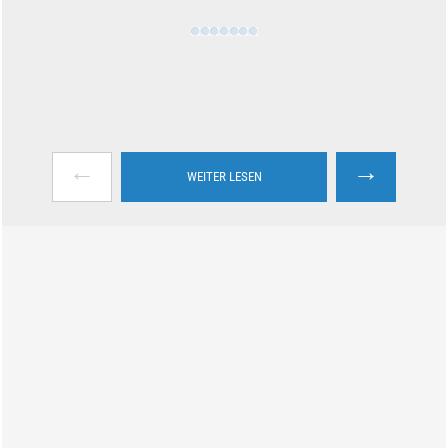
←
→
WEITER LESEN