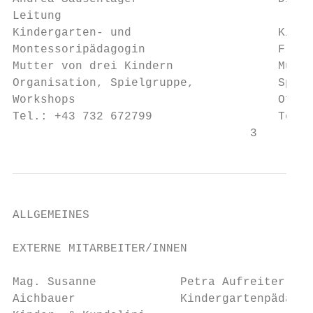
Leitung

Kindergarten- und                     Kinde
Montessoripädagogin                   Frühe
Mutter von drei Kindern               Mutte
Organisation, Spielgruppe,            Spiel
Workshops                             Offen
Tel.: +43 732 672799                  Tel.:
                                  3
ALLGEMEINES

EXTERNE MITARBEITER/INNEN

Mag. Susanne            Petra Aufreiter    
Aichbauer               Kindergartenpädagog