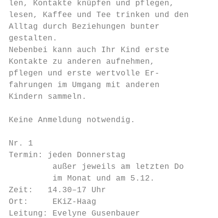
len, Kontakte knüpfen und pflegen,        s
lesen, Kaffee und Tee trinken und den     P
Alltag durch Beziehungen bunter           g
gestalten.                                K
Nebenbei kann auch Ihr Kind erste         a
Kontakte zu anderen aufnehmen,            D
pflegen und erste wertvolle Er-           a
fahrungen im Umgang mit anderen           w
Kindern sammeln.                          u
                                          d
Keine Anmeldung notwendig.

Nr. 1                                     N
Termin: jeden Donnerstag                  T
         außer jeweils am letzten Do      Z
         im Monat und am 5.12.            O
Zeit:   14.30–17 Uhr                      L
Ort:     EKiZ-Haag                        P
Leitung: Evelyne Gusenbauer
