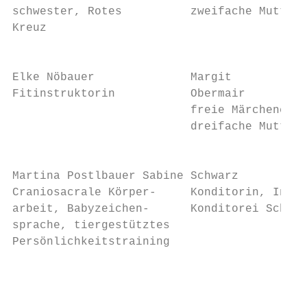
schwester, Rotes          zweifache Mutter 
Kreuz                                      
                                           
Elke Nöbauer              Margit           
Fitinstruktorin           Obermair         
                          freie Märchenerzä
                          dreifache Mutter 
                                           
Martina Postlbauer Sabine Schwarz          
Craniosacrale Körper-     Konditorin, Inhab
arbeit, Babyzeichen-      Konditorei Schwar
sprache, tiergestütztes                    
Persönlichkeitstraining                    
                                           