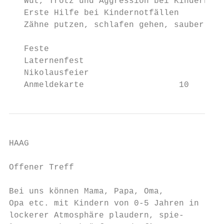
   Wut, Trotz und Aggression bei Kindern   
   Erste Hilfe bei Kindernotfällen         
   Zähne putzen, schlafen gehen, sauber wer
   Feste

   Laternenfest                            
   Nikolausfeier                           
   Anmeldekarte                   10       
HAAG                                       
Offener Treff                             S
Bei uns können Mama, Papa, Oma,           „
Opa etc. mit Kindern von 0-5 Jahren in    g
lockerer Atmosphäre plaudern, spie-       w