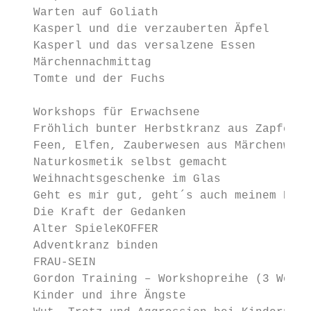
   Warten auf Goliath                      
   Kasperl und die verzauberten Äpfel      
   Kasperl und das versalzene Essen        
   Märchennachmittag                       
   Tomte und der Fuchs                     
   Workshops für Erwachsene

   Fröhlich bunter Herbstkranz aus Zapfen  
   Feen, Elfen, Zauberwesen aus Märchenwoll
   Naturkosmetik selbst gemacht            
   Weihnachtsgeschenke im Glas             
   Geht es mir gut, geht´s auch meinem Kind
   Die Kraft der Gedanken                  
   Alter SpieleKOFFER                      
   Adventkranz binden                      
   FRAU-SEIN                               
   Gordon Training – Workshopreihe (3 Works
   Kinder und ihre Ängste                  