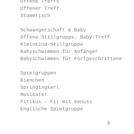
     Offene Treffs

     Offener Treff                         
     Stammtisch                            
     Schwangerschaft & Baby

     Offene Stillgruppe, Baby-Treff        
     Kleinkind-Stillgruppe                 
     Babyschwimmen für Anfänger            
     Babyschwimmen für Fortgeschrittene    
     Spielgruppen

     Bienchen                              
     Springingkerl                         
     Musikater                             
     Fitikus – Fit mit Genuss              
     Englische Spielgruppe                 
                                  9