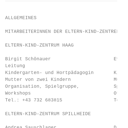
ALLGEMEINES

MITARBEITERINNEN DER ELTERN-KIND-ZENTREN LE
ELTERN-KIND-ZENTRUM HAAG

Birgit Schönauer                      Evely
Leitung

Kindergarten- und Hortpädagogin       Kinde
Mutter von zwei Kindern               Mutte
Organisation, Spielgruppe,            Spiel
Workshops                             Offen
Tel.: +43 732 683815                  Tel.:
ELTERN-KIND-ZENTRUM SPILLHEIDE

Andrea Sauschlager                    Diana