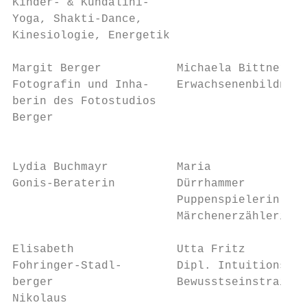
Kinder- & Kundalini-                       
Yoga, Shakti-Dance,                        
Kinesiologie, Energetik                    
Margit Berger           Michaela Bittner   
Fotografin und Inha-    Erwachsenenbildneri
berin des Fotostudios                      
Berger                                     
                                           
Lydia Buchmayr          Maria              
Gonis-Beraterin         Dürrhammer         
                        Puppenspielerin,   
                        Märchenerzählerin  
Elisabeth               Utta Fritz         
Fohringer-Stadl-        Dipl. Intuitions- u
berger                  Bewusstseinstrainer
Nikolaus
