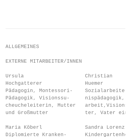
                                           
ALLGEMEINES

EXTERNE MITARBEITER/INNEN

Ursula                    Christian        
Hochgatterer              Huemer           
Pädagogin, Montessori-    Sozialarbeiter, E
Pädagogik, Visionssu-     nispädagogik, Män
cheucheleiterin, Mutter   arbeit,Visionssuc
und Großmutter            ter, Vater einer 
Maria Köberl              Sandra Lorenz    
Diplomierte Kranken-      Kindergartenhelfe