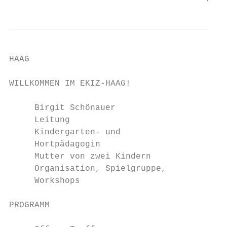
                                       8
HAAG                                       
WILLKOMMEN IM EKIZ-HAAG!

     Birgit Schönauer                     E
     Leitung

     Kindergarten- und                    K
     Hortpädagogin                        M
     Mutter von zwei Kindern              S
     Organisation, Spielgruppe,           O
     Workshops

PROGRAMM
