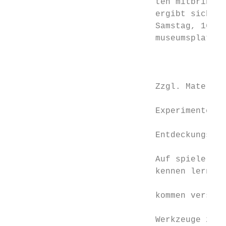
                             ten mitbringen
                             ergibt sich vo
                             Samstag, 16. N
                             museumsplatz 2
                                           
                                           
                             Zzgl. Material
                                           
                             Experimentelle
                                           
                             Entdeckungsrei
                                           
                             Auf spielerisc
                             kennen lernen 
                                           
                             kommen verschi
                                           
                             Werkzeuge zum 