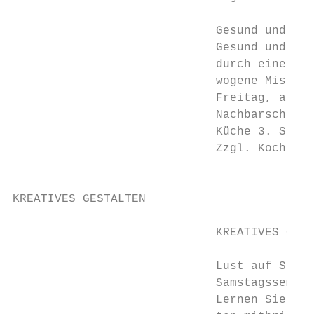
                                           
                             Gesund und lec
                             Gesund und sch
                             durch eine Ums
                             wogene Mischko
                             Freitag, ab 11
                             Nachbarschafts
                             Küche 3. Stock
                             Zzgl. Kochgeld
                                           
                                           
KREATIVES GESTALTEN

                             KREATIVES GEST
                                           
                             Lust auf Seide
                             Samstagssemina
                             Lernen Sie unt