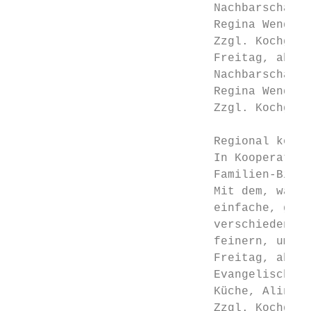
                             Nachbarschafts
                             Regina Wendlan
                             Zzgl. Kochgeld
                             Freitag, ab 11
                             Nachbarschafts
                             Regina Wendlan
                             Zzgl. Kochgeld
                                           
                             Regional koche
                             In Kooperation
                             Familien-Bildu
                             Mit dem, was u
                             einfache, gesu
                             verschiedene K
                             feinern, um es
                             Freitag, ab 11
                             Evangelische F
                             Küche, Alina K
                             Zzgl. Kochgeld