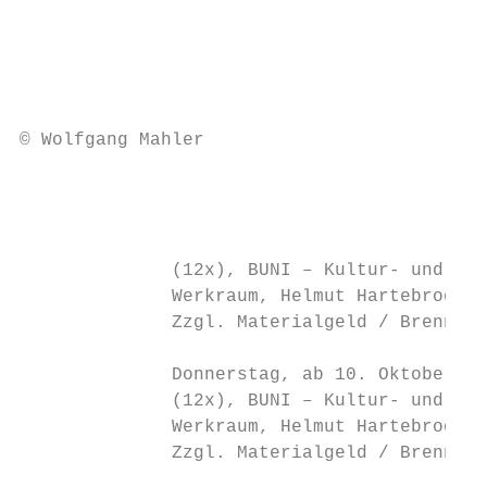
                                           
                                           
                                           
                                           
                                           
© Wolfgang Mahler

                                           
                                           
                                           
              (12x), BUNI – Kultur- und Fre
              Werkraum, Helmut Hartebrodt, 
              Zzgl. Materialgeld / Brennkos
                                           
              Donnerstag, ab 10. Oktober 20
              (12x), BUNI – Kultur- und Fre
              Werkraum, Helmut Hartebrodt, 
              Zzgl. Materialgeld / Brennkos
                                           