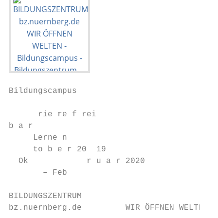
Bildungscampus

      rie re f rei

b a r

     Lerne n

     to b e r 20  19

  Ok            r u a r 2020

       – Feb

BILDUNGSZENTRUM

bz.nuernberg.de         WIR ÖFFNEN WELTEN