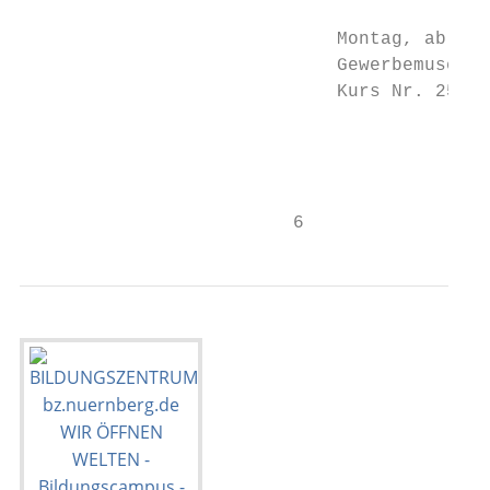
                                           
                             Montag, ab 7. 
                             Gewerbemuseums
                             Kurs Nr. 25404
                                           
                                           
                                           
                         6