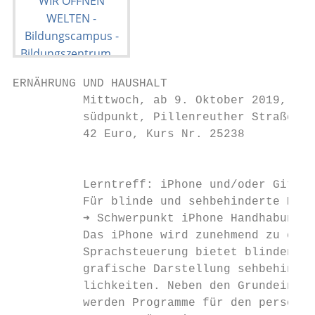
ERNÄHRUNG UND HAUSHALT

          Mittwoch, ab 9. Oktober 2019, 16.
          südpunkt, Pillenreuther Straße 14
          42 Euro, Kurs Nr. 25238

                                           
                                           
          Lerntreff: iPhone und/oder Gitarr
          Für blinde und sehbehinderte Mens
          ➜ Schwerpunkt iPhone Handhabung  
          Das iPhone wird zunehmend zu eine
          Sprachsteuerung bietet blinden Me
          grafische Darstellung sehbehinder
          lichkeiten. Neben den Grundeinste
          werden Programme für den persönli