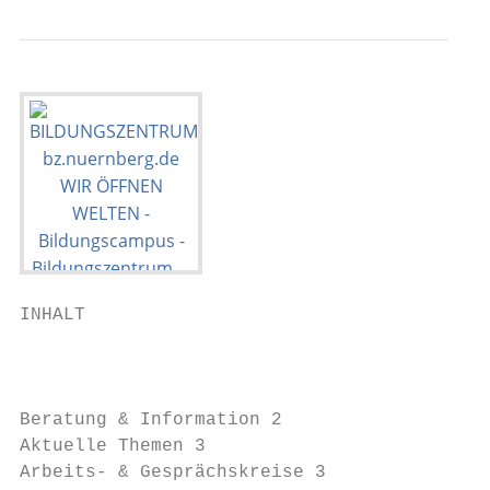
INHALT

                                           
                                           
                                           
Beratung & Information 2                   
Aktuelle Themen 3                          
Arbeits- & Gesprächskreise 3               