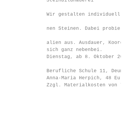
              Steinbildhauerei

                                           
              Wir gestalten individuell Fig
                                           
              nen Steinen. Dabei probieren 
                                           
              alien aus. Ausdauer, Koordina
              sich ganz nebenbei.

              Dienstag, ab 8. Oktober 2019,
                                           
              Berufliche Schule 11, Deument
              Anna-Maria Herpich, 48 Euro, 
              Zzgl. Materialkosten von 7 Eu
                                           
                                           
                                           
                                           
                                           