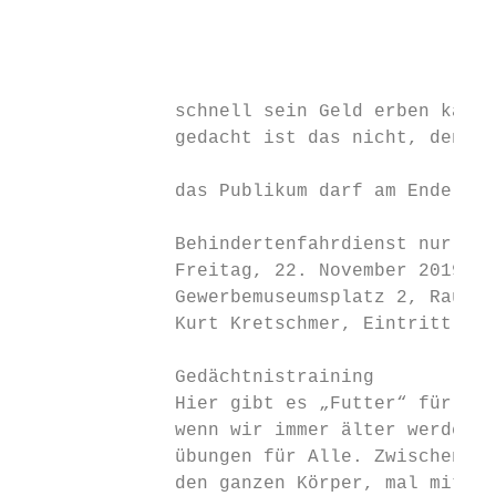
                                           
                                           
                                           
              schnell sein Geld erben kann.
              gedacht ist das nicht, denn d
                                           
              das Publikum darf am Ende ent
                                           
              Behindertenfahrdienst nur auf
              Freitag, 22. November 2019, 1
              Gewerbemuseumsplatz 2, Raum E
              Kurt Kretschmer, Eintritt fre
                                           
              Gedächtnistraining           
              Hier gibt es „Futter“ für uns
              wenn wir immer älter werden –
              übungen für Alle. Zwischendur
              den ganzen Körper, mal mit un