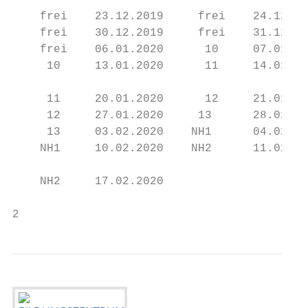
                                           
    frei    23.12.2019     frei    24.12.20
    frei    30.12.2019     frei    31.12.20
    frei    06.01.2020      10     07.01.20
     10     13.01.2020      11     14.01.20
                                           
     11     20.01.2020      12     21.01.20
     12     27.01.2020     13      28.01.20
     13     03.02.2020    NH1      04.02.20
    NH1     10.02.2020    NH2      11.02.20
                                           
    NH2     17.02.2020                     
2