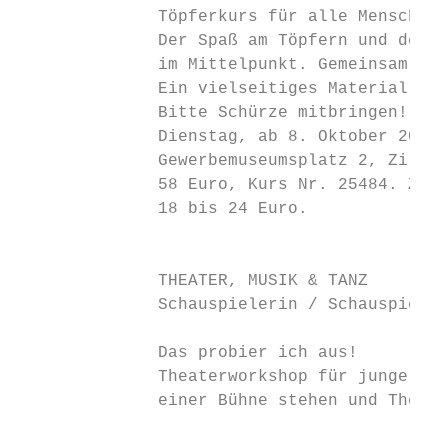
              Töpferkurs für alle Menschen 
              Der Spaß am Töpfern und der K
              im Mittelpunkt. Gemeinsam wol
              Ein vielseitiges Material, um
              Bitte Schürze mitbringen!    
              Dienstag, ab 8. Oktober 2019,
              Gewerbemuseumsplatz 2, Zi. U.
              58 Euro, Kurs Nr. 25484. Zzgl
              18 bis 24 Euro.              
                                           
                                           
              THEATER, MUSIK & TANZ        
              Schauspielerin / Schauspieler
                                           
              Das probier ich aus!         
              Theaterworkshop für junge Men
              einer Bühne stehen und Theate