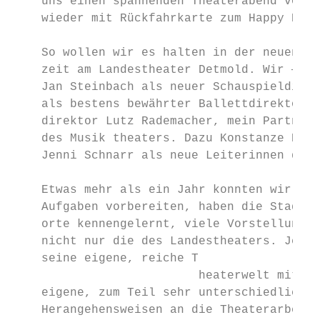
    uns einen spannenden Theaterabend vor. 
    wieder mit Rückfahrkarte zum Happy End 
                                           
    So wollen wir es halten in der neuen, u
    zeit am Landestheater Detmold. Wir — da
    Jan Steinbach als neuer Schauspieldirek
    als bestens bewährter Ballettdirektor u
    direktor Lutz Rademacher, mein Partner 
    des Musik­ theaters. Dazu Konstanze Kap
    Jenni Schnarr als neue Leiterinnen des 
                                           
    Etwas mehr als ein Jahr konnten wir uns
    Aufgaben vorbereiten, haben die Stadt u
    orte kennengelernt, viele Vorstellungen
    nicht nur die des Landestheaters. Jeder
    seine eigene, reiche T

                         ­ heaterwelt mit. J
    eigene, zum Teil sehr unterschiedliche 
    Herangehensweisen an die ­Theaterarbeit