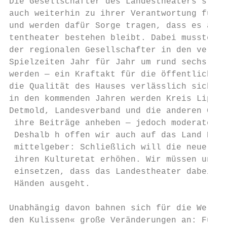
Die Gesellschafter des Landestheaters stehe
auch weiterhin zu ihrer Verantwortung für d
und werden dafür Sorge tragen, dass es als 
tentheater ­bestehen bleibt. Dabei mussten d
der regio­nalen Gesellschafter in den verga
Spielzeiten Jahr für Jahr um rund sechs Pro
werden — ein Kraftakt für die öffen­tliche 
die Qualität des Hauses verlässlich sichers
in den kommenden J­ahren werden Kreis Lippe,
­Detmold, Landesverband und die anderen Gese
 ihre Beiträge an­­heben — jedoch moderater a
 Deshalb h­ offen wir auch auf das Land NRW 
 mittelgeber: Schließlich will die neue Lan
 ihren Kulturetat erhöhen. Wir müssen uns n
 einsetzen, dass das Landestheater dabei ni
 Händen ausgeht.

Unabhängig davon bahnen sich für die Welt »
den Kulissen« große Veränderungen an: Für G