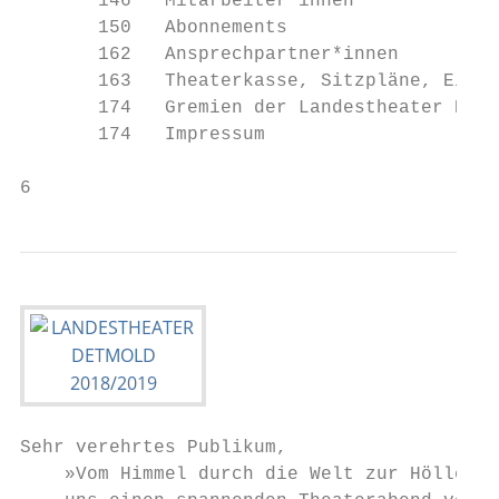
       146   Mitarbeiter*innen

       150   Abonnements

       162   Ansprechpartner*innen

       163   Theaterkasse, Sitzpläne, Eintr
       174   Gremien der Landestheater Detm
       174   Impressum

6                                          
Sehr verehrtes Publikum,

    »Vom Himmel durch die Welt zur Hölle« —