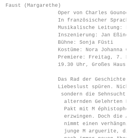
Faust (Margarethe)

                 Oper von Charles Gounod

                 In französischer Sprache m
                 Musikalische Leitung: Lutz
                 Inszenierung: Jan Eßinger

                 Bühne: Sonja Füsti

                 Kostüme: Nora Johanna Grom
                 Premiere: Freitag, 7. Sept
                 19.30 Uhr, Großes Haus

                 Das Rad der Geschichte zur
                 ­Liebeslust spüren. Nicht m
                  ­sondern die Sehnsucht nac
                   alternden Gelehrten Faus
                   Pakt mit M­ éphistophélès,
                   erzwingen. Doch die ­Abma
                   nimmt einen verhängnisvo
                   junge M­ arguerite, die e