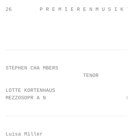
                                           
26         P R E M I E R E N M U S I K T H 
                                           
                                           
                                           
STEPHEN CHA MBERS

                         TENOR

LOTTE KORTENHAUS

MEZZOSOPR A N                          M U 
Luisa Miller
