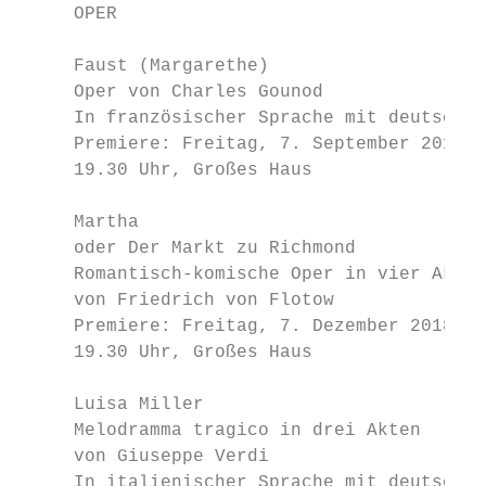
     OPER                                  
     Faust (Margarethe)                    
     Oper von Charles Gounod               
     In französischer Sprache mit deutschen
     Premiere: Freitag, 7. September 2018, 
     19.30 Uhr, Großes Haus

                                           
     Martha

     oder Der Markt zu Richmond            
     Romantisch-komische Oper in vier Akten
     von Friedrich von Flotow              
     Premiere: Freitag, 7. Dezember 2018,  
     19.30 Uhr, Großes Haus

                                           
     Luisa Miller

     Melodramma tragico in drei Akten      
     von Giuseppe Verdi                    
     In italienischer Sprache mit deutschen