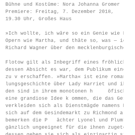
Bühne und Kostüme: Nora Johanna Gromer

Premiere: Freitag, 7. Dezember 2018,

19.30 Uhr, Großes Haus

»Ich wollte, ich wäre so ein Genie wie Herr
Opern wie Martha, und thäte so, was — ich e
Richard Wagner über den mecklenburgischen F 
Flotow gilt als Inbegriff eines fröhlichen 
dessen Absicht es war, dem Publikum eine ve
zu v­ erschaffen. »Martha« ist eine romantisc
lungsgeschichte über Lady Harriet und ihre 
den sind in ihrem monotonen h    ­ öfischen 
eine ­grandiose Idee k­ ommen, die das Gesch
verkleiden sich als Dienstmägde namens Marth
sich auf dem Gesindemarkt zu Richmond als M
bemerken die P  ­ ächter Lyonel und Plumkett
gänzlich ungeeignet für die ihnen zugeteilte
dessen geben sie sich als einzigartig störr