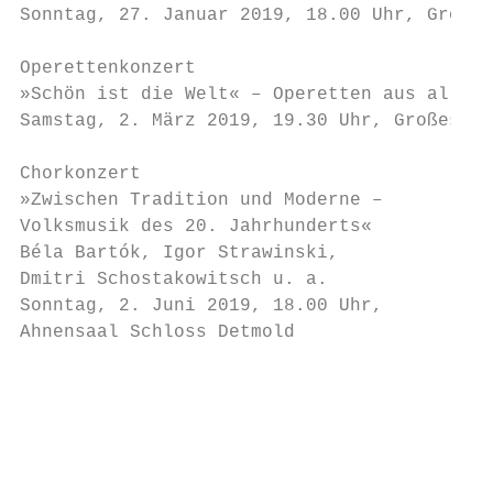
Sonntag, 27. Januar 2019, 18.00 Uhr, Großes
                                           
Operettenkonzert                           
»Schön ist die Welt« – Operetten aus aller 
Samstag, 2. März 2019, 19.30 Uhr, Großes Ha
                                           
Chorkonzert                                
»Zwischen Tradition und Moderne –          
Volksmusik des 20. Jahrhunderts«           
Béla Bartók, Igor Strawinski,              
Dmitri Schostakowitsch u. a.               
Sonntag, 2. Juni 2019, 18.00 Uhr,          
Ahnensaal Schloss Detmold                  
                                           
                                           
                                           
                                           
                                           
                                           