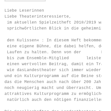
Liebe Leserinnen

Liebe Theaterinteressierte,                
 im aktuellen Spielzeitheft 2018/2019 wagen
 sprichwört­lichen Blick in die geheimnisvo
                                           
 den Kulissen« : In ­diesem Heft bekommen a
 eine eigene Bühne, die dabei ­helfen, den 
 Laufen zu halten. Denn von der ­       Rei
 bis zum Ensemble-Mitglied ­      leistet j
 einen wertvollen Beitrag, damit ein Tradit
 wie das­­Landestheater sich immer wieder n
und ein Kulturprogramm auf die Beine stelle
das die Menschen auch nach über 200 Jahren 
noch neugierig macht und überrascht. Um ein
­attraktives Kulturprogramm zu ermöglichen,
 natürlich auch den nötigen finanziellen Hi
                                           