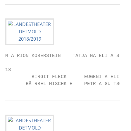
M A RION KOBERSTEIN    TATJA NA ELI A S   V
18                                         
         BIRGIT FLECK      EUGENI A ELI A S
       BÄ RBEL MISCHK E    PETR A GU TSCHE 