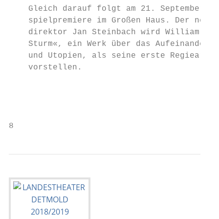
    Gleich darauf folgt am 21. September 20
    spielpremiere im Großen Haus. Der neue S
    direktor Jan Steinbach wird William Sha
    Sturm«, ein Werk über das Aufeinandertr
    und Utopien, als seine erste Regiearbei
    vorstellen.

                                           
                                           
8                                          