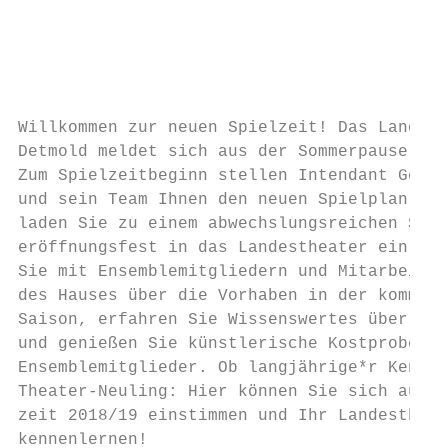
                                           
                                           
                                           
                                           
                                           
Willkommen zur neuen Spielzeit! Das Landest
Detmold meldet sich aus der Sommerpause zur
Zum Spielzeitbeginn stellen Intendant Georg
und sein Team Ihnen den neuen Spielplan vor
laden Sie zu einem abwechslungsreichen Spie
eröffnungsfest in das Landestheater ein. Pl
Sie mit Ensemble­mitgliedern und Mitarbeite
des Hauses über die Vorhaben in der kommend
Saison, erfahren Sie Wissenswertes über das
und genießen Sie künstlerische Kostproben u
Ensemblemitglieder. Ob langjährige*r Kenner
Theater-Neuling: Hier können Sie sich auf d
zeit 2018/19 einstimmen und Ihr Landestheat
kennenlernen!                              