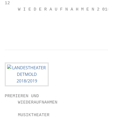
12                                         
     W I E D E R A U F N A H M E N 2 018/2 
                                           
                                           
                                           
                                           
PREMIEREN UND

     WIEDERAUFNAHMEN

     MUSIKTHEATER
