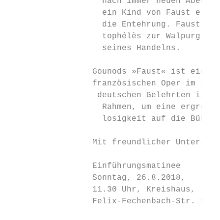
                   nach immer neuen Abenteu
                   ein Kind von Faust erwart
                   die Entehrung. Faust töt
                   tophélès zur Walpurgisna
                   ­seines Handelns.

                 Gounods »Faust« ist eine d
                 ­französischen Oper im 19. 
                  ­deutschen Gelehrten ist f
                   Rahmen, um eine ergreifen
                   losigkeit auf die Bühne 
                 Mit freundlicher Unterstüt
                 Einführungsmatinee        
                 Sonntag, 26.8.2018,       
                 11.30 Uhr, Kreishaus,     
                 Felix-Fechenbach-Str. 5   
                                           