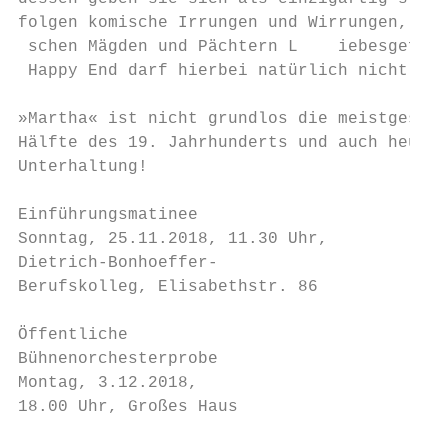
­folgen ­komische Irrungen und Wirrungen, ni
 schen Mägden und Pächtern L   ­ iebesgefühle
 Happy End darf hierbei natürlich nicht feh
»Martha« ist nicht grundlos die meistgespie
Hälfte des 19. Jahr­hunderts und auch heute 
Unterhaltung!

Einführungsmatinee                      Vis
Sonntag, 25.11.2018, 11.30 Uhr,         und
Dietrich-Bonhoeffer-                    Son
Berufskolleg, Elisabethstr. 86          10.
                                        Eva
Öffentliche                             Erl
Bühnenorchesterprobe                    Mar
Montag, 3.12.2018,                      Pfa
18.00 Uhr, Großes Haus
