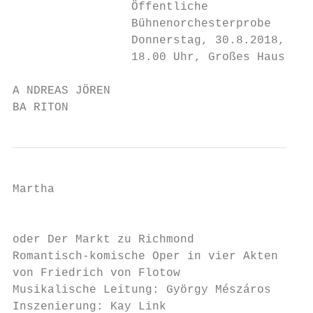
                 Öffentliche               
                 Bühnenorchesterprobe      
                 Donnerstag, 30.8.2018,    
                 18.00 Uhr, Großes Haus

A NDREAS JÖREN

BA RITON                                  
Martha

                                           
oder Der Markt zu Richmond

Romantisch-komische Oper in vier Akten

von Friedrich von Flotow

Musikalische Leitung: György Mészáros

Inszenierung: Kay Link
