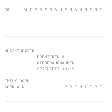
20      W I E D E R A U F N A H M E N 2 018
                                           
                                           
MUSIKTHEATER

             PREMIEREN &

             WIEDERAUFNAHMEN

             SPIELZEIT 18/19

EMILY DORN

SOPR A N                P R E M I E R E N M