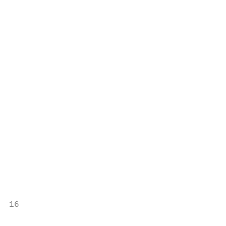
                                           
                                           
                                           
                                           
                                           
                                           
                                           
                                           
                                           
                                           
                                           
                                           
                                           
                                           
                                           
16                                         