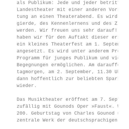
    als Publikum: Jede und jeder betritt da
    Landestheater mit einer anderen Vorstel
    tung an einen Theaterabend. Es wird ein
    gierde, des Kennenlernens und des Z ­ us
    werden. Wir freuen uns sehr darauf! Aus
    haben wir für den Auftakt dieser ersten
    ein kleines Theaterfest am 1. September
    angesetzt. Es wird unter anderem Proben
    Programm für junges Publikum und viel R
    Begegnungen ermöglichen. Am darauffolge
    tagmorgen, am 2. September, 11.30 Uhr, 
    dann hoffentlich zur beliebten Sparkass
    wieder.                                
                                           
    Das Musiktheater eröffnet am 7. Septemb
    zufällig mit Gounods Oper »Faust«. Wir 
    200. Geburtstag von Charles Gounod und 
    zentrale Werk der deutschsprachigen Dra
                                           