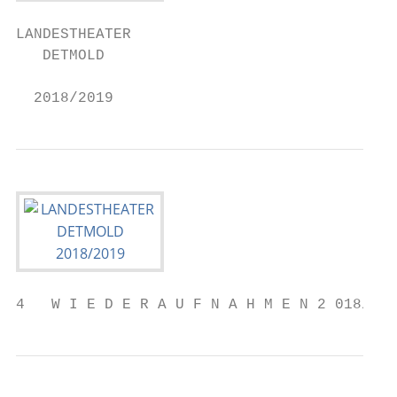
LANDESTHEATER

   DETMOLD

  2018/2019
4   W I E D E R A U F N A H M E N 2 018/2 0