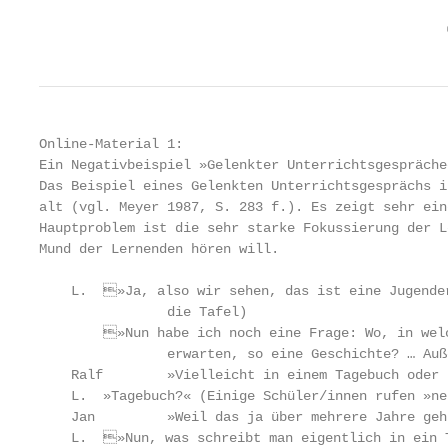
                                                   
Online-Material 1:

Ein Negativbeispiel »Gelenkter Unterrichtsgespräche«
Das Beispiel eines Gelenkten Unterrichtsgesprächs i
alt (vgl. Meyer 1987, S. 283 f.). Es zeigt sehr ein
Hauptproblem ist die sehr starke Fokussierung der L
Mund der Lernenden hören will.

    L.	»Ja, also wir sehen, das ist eine Jugenderinnerung, die er hierbei aufschreibt.« (L. schreibt das Wort an

                die Tafel)

    	»Nun habe ich noch eine Frage: Wo, in welcher Art Bücher würdet ihr denn so eine … Erinnerung

                erwarten, so eine Geschichte? … Auß
    Ralf        »Vielleicht in einem Tagebuch oder s
    L.	»Tagebuch?« (Einige Schüler/innen rufen »nein« in die Klasse) … »Warum nicht, Jan?«

    Jan         »Weil das ja über mehrere Jahre geht
    L.	»Nun, was schreibt man eigentlich in ein Tagebuch? … Von einem Tag?« (Mehrere Schüler/innen reden)
