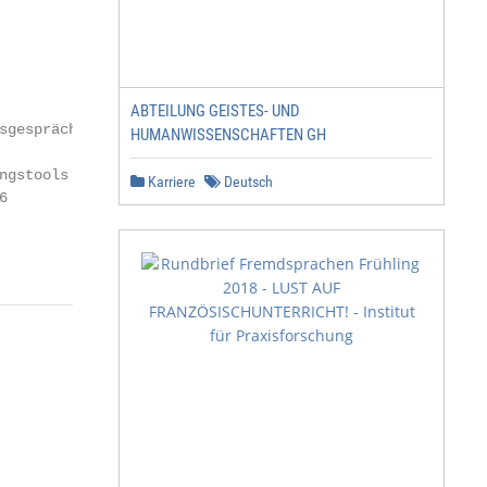
ABTEILUNG GEISTES- UND
gespräch

HUMANWISSENSCHAFTEN GH
gstools

Karriere
Deutsch


                                   ��������������������
                        �������������������������������
                                          �������������
                     ����������������������������������
                                                        