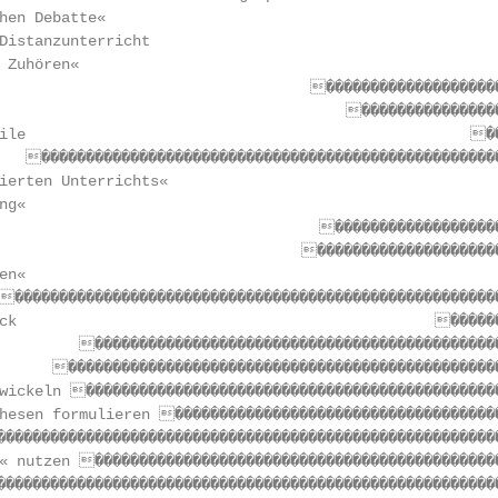
hen Debatte«                                            
Distanzunterricht                                       
 Zuhören«                                               
                                   ��������������������
                                       ����������������
ile                                                  ��
   ����������������������������������������������������
ierten Unterrichts«                                     
ng«                                                     
                                    �������������������
                                  ���������������������
en«                                                     
�������������������������������������������������������
ck                                               ������
         ����������������������������������������������
      �������������������������������������������������
wickeln �����������������������������������������������
hesen formulieren �������������������������������������
��������������������������������������������������������
« nutzen ����������������������������������������������
��������������������������������������������������������