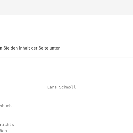
en Sie den Inhalt der Seite unten
                    Lars Schmoll

buch

ichts­

ch
