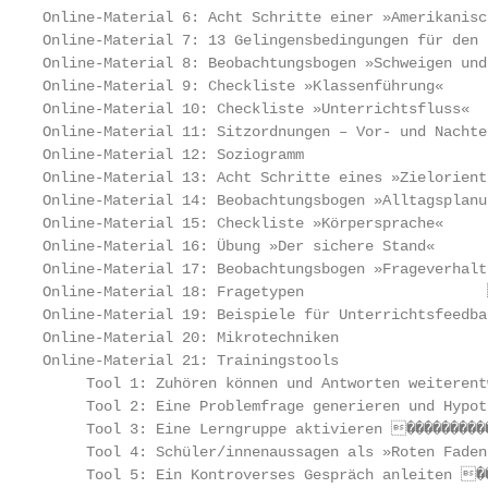
Online-Material 6: Acht Schritte einer »Amerikanisc
Online-Material 7: 13 Gelingensbedingungen für den 
Online-Material 8: Beobachtungsbogen »Schweigen und
Online-Material 9: Checkliste »Klassenführung«     
Online-Material 10: Checkliste »Unterrichtsfluss«  
Online-Material 11: Sitzordnungen – Vor- und Nachte
Online-Material 12: Soziogramm                     
Online-Material 13: Acht Schritte eines »Zielorient
Online-Material 14: Beobachtungsbogen »Alltagsplanu
Online-Material 15: Checkliste »Körpersprache«     
Online-Material 16: Übung »Der sichere Stand«      
Online-Material 17: Beobachtungsbogen »Frageverhalt
Online-Material 18: Fragetypen                     
Online-Material 19: Beispiele für Unterrichtsfeedba
Online-Material 20: Mikrotechniken                 
Online-Material 21: Trainingstools                 
     Tool 1: Zuhören können und Antworten weiterent
     Tool 2: Eine Problemfrage generieren und Hypot
     Tool 3: Eine Lerngruppe aktivieren ����������
     Tool 4: Schüler/innenaussagen als »Roten Faden
     Tool 5: Ein Kontroverses Gespräch anleiten ��