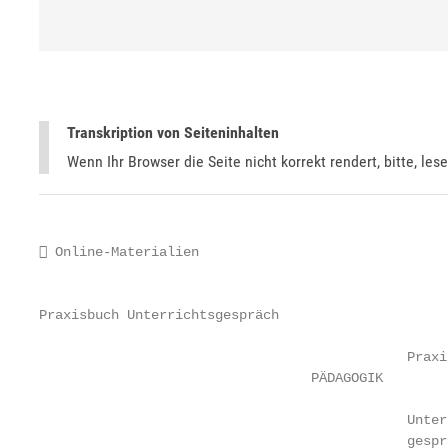
Transkription von Seiteninhalten
Wenn Ihr Browser die Seite nicht korrekt rendert, bitte, les
 Online-Materialien

                                                   
Praxisbuch Unterrichtsgespräch

                                              Praxis
                                  PÄDAGOGIK

                                              Unterr
                                              gesprä