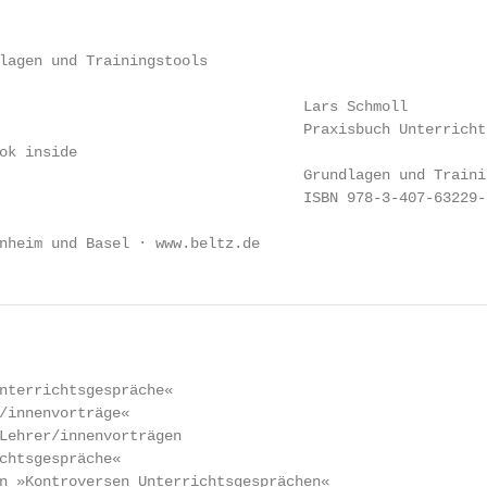
lagen und Trainingstools

                                   Lars Schmoll

                                   Praxisbuch Unterrichts
ok inside

                                   Grundlagen und Trainin
                                   ISBN 978-3-407-63229-6
nheim und Basel · www.beltz.de
nterrichtsgespräche«                                    
/innenvorträge«                                         
Lehrer/innenvorträgen                                   
chtsgespräche«                                          
n »Kontroversen Unterrichtsgesprächen«                  