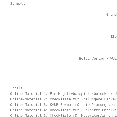
Schmoll

                                              Grund
                                                   
                                                   
                                                E­Bo
                                                   
                                                   
                                 Beltz Verlag · Wei
Inhalt

Online-Material 1: Ein Negativbeispiel »Gelenkter U
Online-Material 2: Checkliste für »gelungene Lehrer
Online-Material 3: KAUB-Formel für die Planung von 
Online-Material 4: Checkliste für »Gelenkte Unterri
Online-Material 5: Checkliste für Moderator/innen i