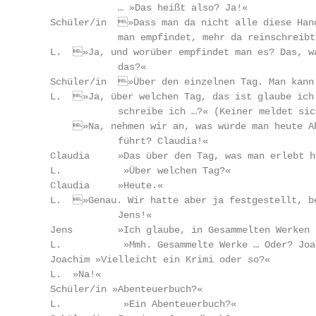
                … »Das heißt also? Ja!«

    Schüler/in	»Dass man da nicht alle diese Handlungen da und so schreibt, sondern in einem Tagebuch das, was

                man empfindet, mehr da reinschreibt.
    L.	»Ja, und worüber empfindet man es? Das, was man im Tagebuch schreibt, worüber empfindet man

                das?«

    Schüler/in	»Über den einzelnen Tag. Man kann ja nicht …« (L. unterbricht)

    L.	»Ja, über welchen Tag, das ist glaube ich noch nicht ganz deutlich geworden. Also: Im Tagebuch

                schreibe ich …?« (Keiner meldet sich
    	»Na, nehmen wir an, was würde man heute Abend in ein Tagebuch schreiben, wenn man Tagebuch

                führt? Claudia!«

    Claudia     »Das über den Tag, was man erlebt ha
    L.	         »Über welchen Tag?«

    Claudia     »Heute.«

    L.	»Genau. Wir hatte aber ja festgestellt, bei unserer Geschichte, da ist ein Abstand von 22 Jahren …

                Jens!«

    Jens        »Ich glaube, in Gesammelten Werken 
    L.	         »Mmh. Gesammelte Werke … Oder? Joachim?«

    Joachim »Vielleicht ein Krimi oder so?«

    L.	»Na!«

    Schüler/in »Abenteuerbuch?«

    L.	         »Ein Abenteuerbuch?«
