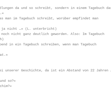
«

)

t.«

und so?«
