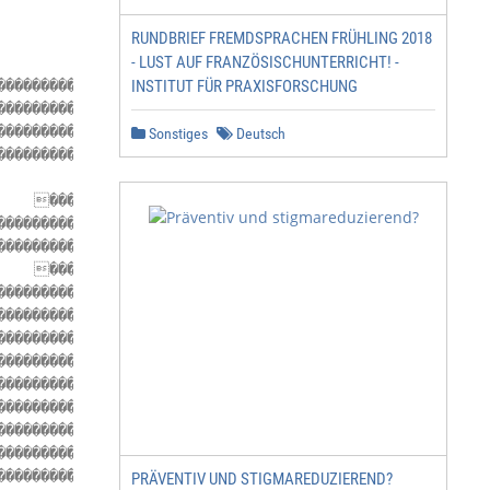
                 ��������������������������������������
RUNDBRIEF FREMDSPRACHEN FRÜHLING 2018
                               ������������������������
- LUST AUF FRANZÖSISCHUNTERRICHT! -
                      ���������������������������������
INSTITUT FÜR PRAXISFORSCHUNG
��������������������������������������������������������
��������������������������������������������������������
��������������������������������������������������������
Sonstiges
Deutsch
��������������������������������������������������������
                           ����������������������������
    ���������������������������������������������������
��������������������������������������������������������
��������������������������������������������������������
    ���������������������������������������������������
��������������������������������������������������������
��������������������������������������������������������
��������������������������������������������������������
��������������������������������������������������������
���������������������������� 23

������������������� 23

��������������������������������������������������������
������������������������������ 25

���������������������������������������������� 27

PRÄVENTIV UND STIGMAREDUZIEREND?