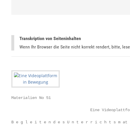
Transkription von Seiteninhalten
Wenn Ihr Browser die Seite nicht korrekt rendert, bitte, les
Materialien No 51

                                  Eine Videoplattfo
B e g l e i t e n d e s U n t e r r i c h t s m at 