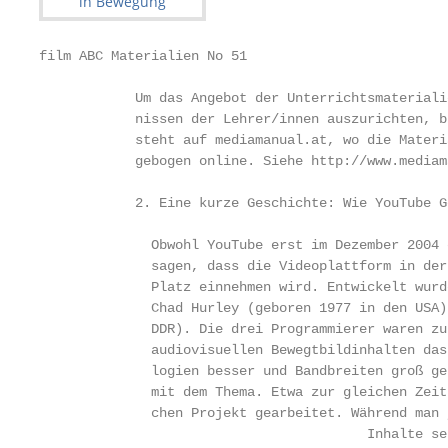
film ABC Materialien No 51                         
            Um das Angebot der Unterrichtsmateriali
            nissen der Lehrer/innen auszurichten, b
            steht auf mediamanual.at, wo die Materi
            gebogen online. Siehe http://www.mediam
            2. Eine kurze Geschichte: Wie YouTube G
              Obwohl YouTube erst im Dezember 2004 
              sagen, dass die Videoplattform in der
              Platz einnehmen wird. Entwickelt wurd
              Chad Hurley (geboren 1977 in den USA)
              DDR). Die drei Programmierer waren zu
              audiovisuellen Bewegtbildinhalten das
              logien besser und Bandbreiten groß ge
              mit dem Thema. Etwa zur gleichen Zeit
              chen Projekt gearbeitet. Während man 
                                         Inhalte se