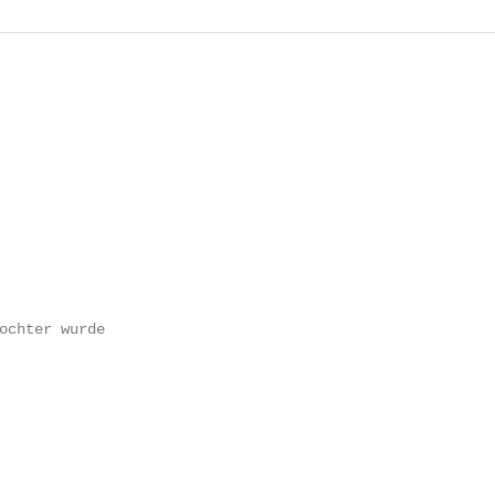
                                                         
                                                         
                                                         