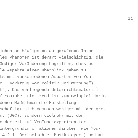
                                                    11

ichen am häufigsten aufgerufenen Inter-

les Phänomen ist derart vielschichtig, die

ändiger Veränderung begriffen, dass es

le Aspekte einen Überblick geben zu

ts mit verschiedenen Aspekten von You-

e – Werkzeug von Politik und Werbung“)

t“). Das vorliegende Unterrichtsmaterial

f YouTube. Ein Trend ist zum Beispiel darin

denen Maßnahmen die Herstellung

schäftigt sich demnach weniger mit der gro-

nt (UGC), sondern vielmehr mit den

n derzeit auf YouTube experimentiert

intergrundinformationen darüber, wie You-

 4.2.1. Der beliebte „Musikplayer“) und mit
