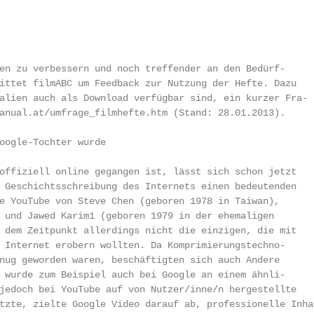
                                                        
en zu verbessern und noch treffender an den Bedürf-

ittet filmABC um Feedback zur Nutzung der Hefte. Dazu

alien auch als Download verfügbar sind, ein kurzer Fra-

anual.at/umfrage_filmhefte.htm (Stand: 28.01.2013).

oogle-Tochter wurde

offiziell online gegangen ist, lässt sich schon jetzt

 Geschichtsschreibung des Internets einen bedeutenden

e YouTube von Steve Chen (geboren 1978 in Taiwan),

 und Jawed Karim1 (geboren 1979 in der ehemaligen

 dem Zeitpunkt allerdings nicht die einzigen, die mit

 Internet erobern wollten. Da Komprimierungstechno-

nug geworden waren, beschäftigten sich auch Andere

 wurde zum Beispiel auch bei Google an einem ähnli-

jedoch bei YouTube auf von Nutzer/inne/n hergestellte

tzte, zielte Google Video darauf ab, professionelle Inhal