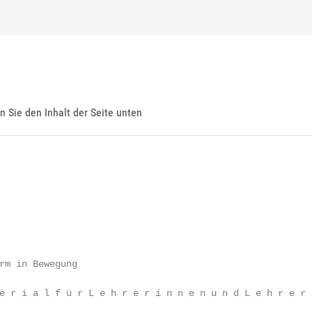
en Sie den Inhalt der Seite unten
rm in Bewegung

e r i a l f ü r L e h r e r i n n e n u n d L e h r e r