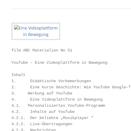
film ABC Materialien No 51                         
YouTube – Eine Videoplattform in Bewegung

Inhalt		                                                                                             Seite

1. 	Didaktische Vorbemerkungen                                                                              1

2. 	Eine kurze Geschichte: Wie YouTube Google-Tochter wurde                                                 2

3.     Werbung auf YouTube                         
4.	Eine Videoplattform in Bewegung                                                                          3

4.1.   Personalisiertes YouTube-Programm           
4.2. 	Inhalte auf YouTube                                                                                   4

4.2.1. 	Der beliebte „Musikplayer “                                                                         5

4.2.2. 	Live-Übertragungen                                                                                  5

4.2.3. 	Nachrichten                                                                                         6
