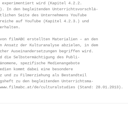
 experimentiert wird (Kapitel 4.2.2.

). In den begleitenden Unterrichtsvorschlä-

tlichen Seite des Unternehmens YouTube

reiche auf YouTube (Kapitel 4.2.3.) und

erhalten.

von filmABC erstellten Materialien – an den

n Ansatz der Kulturanalyse abzielen, in dem

cher Auseinandersetzungen begriffen wird.

d die Selbstermächtigung des Publi-

änomene, spezifische Medienangebote

edien kommt dabei eine besondere

z und zu Filmerziehung als Bestandteil

gsheft zu den begleitenden Unterrichtsma-

www.filmabc.at/de/culturalstudies (Stand: 28.01.2013).