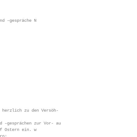
nd –gespräche N

 herzlich zu den Versöh-

d –gesprächen zur Vor- au

f Ostern ein. w

n:
