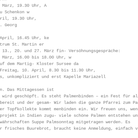
 März, 19.30 Uhr, A

u Schenkon w

ril, 19.30 Uhr,

 Georg

April, 16.45 Uhr, ke

trum St. Martin er

 13., 20. und 27. März fin- Versöhnungsgespräche:

 März, 16.00 bis 18.00 Uhr, w

uf dem Martig- Kloster Sursee da

Freitag, 10. April, 8.30 bis 11.30 Uhr,

s, unkompliziert und erst Kapelle Mariazell

n. Das Mittagessen ist

 wird geschöpft. Es steht Palmenbinden – ein Fest für all
bereit und der gesam- Wir laden die ganze Pfarrei zum Pal
er Topfkollekte kommt menbinden ein. Wir freuen uns, wenn
projekt in Indien zugu- viele schöne Palmen entstehen und
währschaften Suppe Palmsonntag mitgetragen werden. Es

r frisches Buurebrot, braucht keine Anmeldung, einfach vo