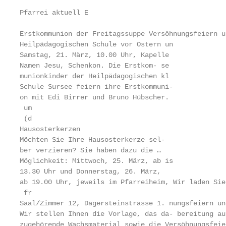
Pfarrei aktuell E

Erstkommunion der Freitagssuppe Versöhnungsfeiern u
Heilpädagogischen Schule vor Ostern un

Samstag, 21. März, 10.00 Uhr, Kapelle

Namen Jesu, Schenkon. Die Erstkom- se

munionkinder der Heilpädagogischen kl

Schule Sursee feiern ihre Erstkommuni-

on mit Edi Birrer und Bruno Hübscher.

 um

 (d

Hausosterkerzen

Möchten Sie Ihre Hausosterkerze sel-

ber verzieren? Sie haben dazu die …

Möglichkeit: Mittwoch, 25. März, ab is

13.30 Uhr und Donnerstag, 26. März,

ab 19.00 Uhr, jeweils im Pfarreiheim, Wir laden Sie
 fr

Saal/Zimmer 12, Dägersteinstrasse 1. nungsfeiern un
Wir stellen Ihnen die Vorlage, das da- bereitung au
zugehörende Wachsmaterial sowie die Versöhnungsfeier