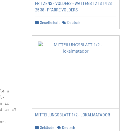
FRITZENS - VOLDERS - WATTENS 12 13 14 23
25 38 - PFARRE VOLDERS
Gesellschaft
Deutsch
e W

-

 ic

 am «M

MITTEILUNGSBLATT 1/2 - LOKALMATADOR
r-

Gebäude
Deutsch