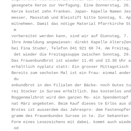
gesegnete Kerze zur Verfügung. Eine Donnerstag, 26.
Kerze kostet zehn Franken. Japan- Kapelle Namen Jes
messer, Massstab und Bleistift bitte Sonntag, 5. Ap
mitnehmen. Damit das nötige Material Pfarrkirche St.
 m

vorbereitet werden kann, sind wir auf Dienstag, 7. 
Ihre Anmeldung angewiesen: direkt Kapelle AltersZen
bei Fina Studer, Telefon 041 921 68 74. Am Freitag,
 det wieder die Freitagssuppe zwischen Sonntag, 29.
Das Frauenbundbrot ist wieder 11.45 und 13.30 Uhr a
erhältlich nyplatz statt: Ein grosser Mittagstisch 
Bereits zum sechsten Mal ist ein Frau- einmal ander
 du

enbundbrot in den Filialen der Bäcke- noch Gutes tu
rei Stocker in Sursee erhältlich. Das kostenlos und
Roggenmalzbrot wird den ganzen Mo- ein Spendentopf 
nat März angeboten. Beim Kauf dieses te Erlös aus d
Brotes ist ausserdem das Jahrespro- dem Fastenopfer
gramm des Frauenbundes Sursee in te. Zur bekannten 
Form eines Lesezeichens mit dabei. kommt auch wiede
 od
