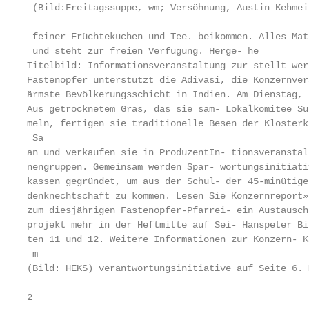
 (Bild:Freitagssuppe, wm; Versöhnung, Austin Kehmei
 feiner Früchtekuchen und Tee. beikommen. Alles Mat
 und steht zur freien Verfügung. Herge- he

Titelbild: Informationsveranstaltung zur stellt wer
Fastenopfer unterstützt die Adivasi, die Konzernver
ärmste Bevölkerungsschicht in Indien. Am Dienstag, 
Aus getrocknetem Gras, das sie sam- Lokalkomitee Su
meln, fertigen sie traditionelle Besen der Klosterk
 Sa

an und verkaufen sie in ProduzentIn- tionsveranstal
nengruppen. Gemeinsam werden Spar- wortungsinitiati
kassen gegründet, um aus der Schul- der 45-minütige
denknechtschaft zu kommen. Lesen Sie Konzernreport»
zum diesjährigen Fastenopfer-Pfarrei- ein Austausch
projekt mehr in der Heftmitte auf Sei- Hanspeter Bi
ten 11 und 12. Weitere Informationen zur Konzern- K
 m

(Bild: HEKS) verantwortungsinitiative auf Seite 6. 
2