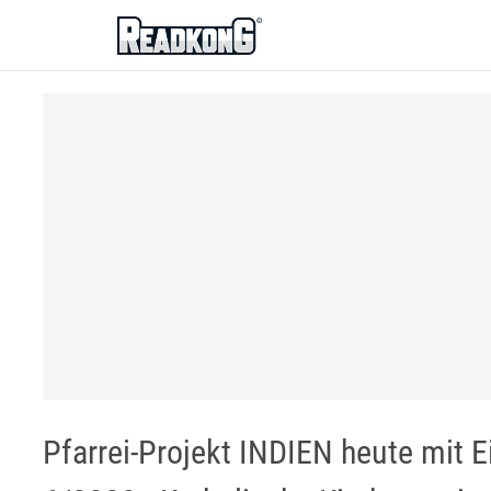
ReadkonG
Pfarrei-Projekt INDIEN heute mit E