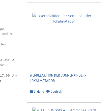
e

und M

en

 Uhr w

r

WERKELAKTION DER SONNENKINDER -
7.00 Uhr D

LOKALMATADOR


Bildung
Deutsch