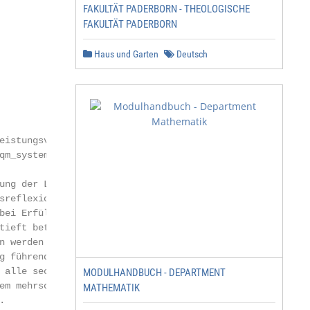
FAKULTÄT PADERBORN - THEOLOGISCHE
FAKULTÄT PADERBORN
Haus und Garten
Deutsch
eistungsvereinbarungen be-

qm_system_ude.php

ung der Lehreinheiten

sreflexion der Lehre im

bei Erfüllung der Vorausset-

tieft betrachteten Studien-

n werden jährlich1 durch-

g führende vertiefte Betrach-

 alle sechs Jahre. Beide

MODULHANDBUCH - DEPARTMENT
em mehrschrittigen Prozess

MATHEMATIK

