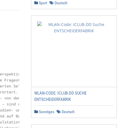
Sport
Deutsch
erspektive und der Per-

e Fragestellungen für das

erten Selbstberichtsleitfaden

rörtert. Gegenstand der

WLAN-CODE: ICLUB-DD SUCHE
– von denen einige in die-

ENTSCHEIDERFABRIK
 – sind außerdem regel-

udien- und Prüfungsorga-

Sonstiges
Deutsch
nd auf Basis der jährlichen

ulstatistischer Daten sowie
