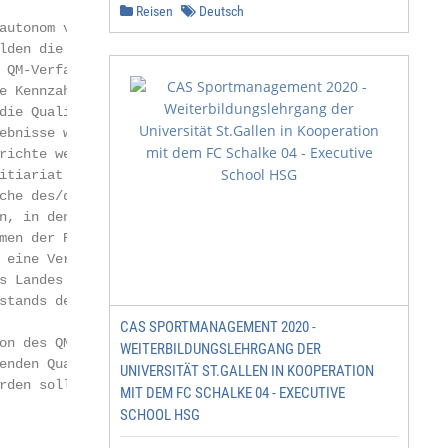
Reisen
Deutsch
autonom verantworteten

lden die Grundlage für die

 QM-Verfahrensschritte. Un-

e Kennzahlen und Statistiken

die Qualitätskonferenzen (z.

ebnisse werden in Quali-

richte werden zentral durch

itiariat ausgewertet und

che des/der Prorektor*in für

n, in denen Entwicklungs-

men der Reakkreditie-

 eine Vertretung des für

s Landes NRW im Rah-

stands des ZLB beteiligt.

CAS SPORTMANAGEMENT 2020 -
on des QM-Systems ist,

WEITERBILDUNGSLEHRGANG DER
enden Qualitätsberichte zu-

UNIVERSITÄT ST.GALLEN IN KOOPERATION
rden sollen, die zum Teil

MIT DEM FC SCHALKE 04 - EXECUTIVE
SCHOOL HSG