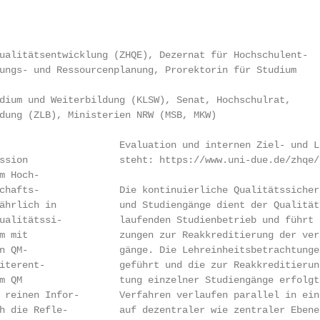
ualitätsentwicklung (ZHQE), Dezernat für Hochschulent-

ungs- und Ressourcenplanung, Prorektorin für Studium

dium und Weiterbildung (KLSW), Senat, Hochschulrat,

dung (ZLB), Ministerien NRW (MSB, MKW)

                     Evaluation und internen Ziel- und L
ssion                steht: https://www.uni-due.de/zhqe/
 Hoch-

chafts-              Die kontinuierliche Qualitätssicher
ährlich in           und Studiengänge dient der Qualität
ualitätssi-          laufenden Studienbetrieb und führt 
m mit                zungen zur Reakkreditierung der ver
n QM-                gänge. Die Lehreinheitsbetrachtunge
iterent-             geführt und die zur Reakkreditierun
m QM                 tung einzelner Studiengänge erfolgt
 reinen Infor-       Verfahren verlaufen parallel in ein
h die Refle-         auf dezentraler wie zentraler Ebene.