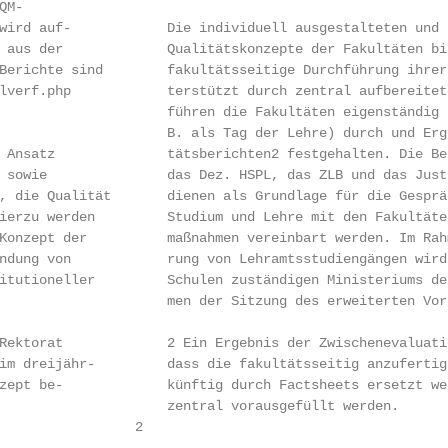
M-

wird auf-            Die individuell ausgestalteten und 
 aus der             Qualitätskonzepte der Fakultäten bi
Berichte sind        fakultätsseitige Durchführung ihrer
lverf.php            terstützt durch zentral aufbereitet
                     führen die Fakultäten eigenständig 
                     B. als Tag der Lehre) durch und Erg
 Ansatz              tätsberichten2 festgehalten. Die Be
 sowie               das Dez. HSPL, das ZLB und das Just
, die Qualität       dienen als Grundlage für die Gesprä
ierzu werden         Studium und Lehre mit den Fakultäte
Konzept der          maßnahmen vereinbart werden. Im Rah
ndung von            rung von Lehramtsstudiengängen wird
itutioneller         Schulen zuständigen Ministeriums de
                     men der Sitzung des erweiterten Vor
Rektorat             2 Ein Ergebnis der Zwischenevaluati
im dreijähr-         dass die fakultätsseitig anzufertig
zept be-             künftig durch Factsheets ersetzt we
                     zentral vorausgefüllt werden.

                 2