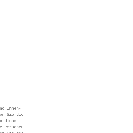
nd Innen-

en Sie die

 diese

e Personen
