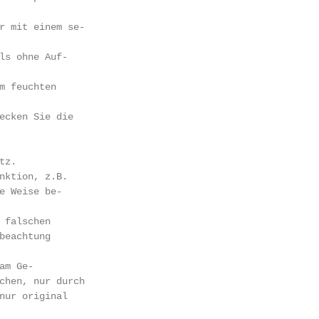
r mit einem se-

ls ohne Auf-

m feuchten

ecken Sie die

z.

nktion, z.B.

e Weise be-

 falschen

beachtung

m Ge-

chen, nur durch

nur original
