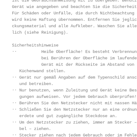
ist die Gebrauchsanweisung mit zu übergeben. Benutz
Gerät wie angegeben und beachten Sie die Sicherheit
Für Schäden oder Unfälle, die durch Nichtbeachtung 
wird keine Haftung übernommen. Entfernen Sie jeglic
ckungsmaterial und alle Aufkleber. Waschen Sie alle
lich (siehe Reinigung).

Sicherheitshinweise

∙∙          Heiße Oberfläche! Es besteht Verbrennun
            bei Berühren der Oberfläche im laufende
            Gerät mit der Rückseite im Abstand von 
   Küchenwand stellen.

∙∙ Gerät nur gemäß Angaben auf dem Typenschild ansch
   und betreiben.

∙∙ Nur benutzen, wenn Zuleitung und Gerät keine Besc
   gungen aufweisen. Vor jedem Gebrauch überprüfen!

∙∙ Berühren Sie den Netzstecker nicht mit nassen Hän
∙∙ Schließen Sie den Netzstecker nur an eine ordnun
   erdete und gut zugängliche Steckdose an.

∙∙ Um den Netzstecker zu ziehen, immer am Stecker –
   bel – ziehen.

∙∙ Stecker ziehen nach jedem Gebrauch oder im Fehler