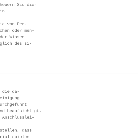
heuern Sie die-

n.

ie von Per-

chen oder men-

der Wissen

glich des si-

 die da-

einigung

urchgeführt

nd beaufsichtigt.

 Anschlusslei-

stellen, dass

rial spielen
