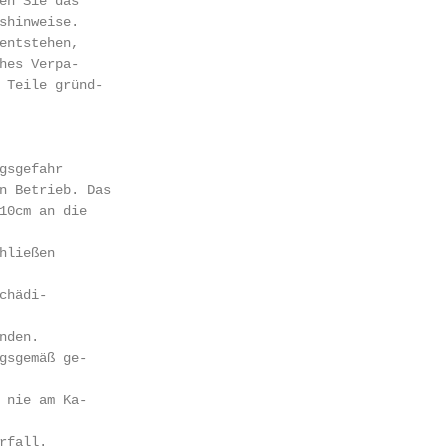
en Sie das

shinweise.

entstehen,

hes Verpa-

 Teile gründ-

gsgefahr

n Betrieb. Das

10cm an die

ließen

hädi-

den.

gsgemäß ge-

 nie am Ka-

fall.
