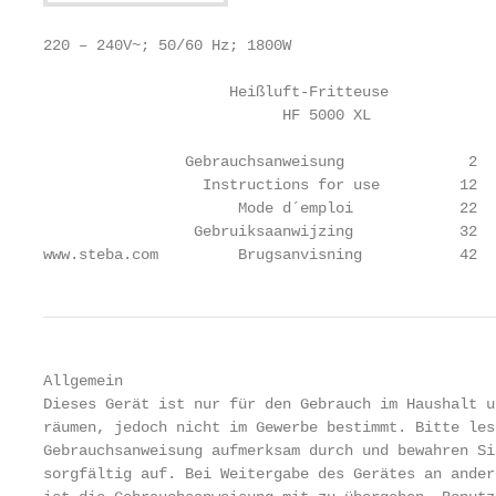
220 – 240V~; 50/60 Hz; 1800W

                     Heißluft-Fritteuse

                           HF 5000 XL

                Gebrauchsanweisung              2

                  Instructions for use         12

                      Mode d´emploi            22

                 Gebruiksaanwijzing            32

www.steba.com         Brugsanvisning           42
Allgemein

Dieses Gerät ist nur für den Gebrauch im Haushalt u
räumen, jedoch nicht im Gewerbe bestimmt. Bitte les
Gebrauchsanweisung aufmerksam durch und bewahren Sie
sorgfältig auf. Bei Weitergabe des Gerätes an ander