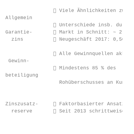
                 Viele Ähnlichkeiten zwisc
Allgemein

                 Unterschiede insb. durch 
Garantie-        Markt in Schnitt: ~ 2,40%
  zins           Neugeschäft 2017: 0,50%  
                                           
                 Alle Gewinnquellen akkumu
 Gewinn-

                 Mindestens 85 % des      
beteiligung

                  Rohüberschusses an Kunden
                                           
Zinszusatz-      Faktorbasierter Ansatz   
  reserve        Seit 2013 schrittweiser A
                                           