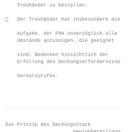
    Treuhänder zu bestellen.

                                           
   Der Treuhänder hat insbesondere die

                                           
    Aufgabe, der FMA unverzüglich alle     
    Umstände anzuzeigen, die geeignet      
                                           
    sind, Bedenken hinsichtlich der        
    Erfüllung des Deckungserfordernisses

                                           
    hervorzurufen.                         
                                           
Das Prinzip des Deckungsstock

                       Gewinnbeteiligung – 