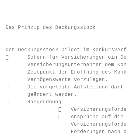
Das Prinzip des Deckungsstock

                                           
Der Deckungsstock bildet im Konkursverfahre
      Sofern für Versicherungen ein Deckun
       Versicherungsunternehmen dem Konkurs
       Zeitpunkt der Eröffnung des Konkursv
       Vermögenswerte vorzulegen.

      Die vorgelegte Aufstellung darf nach
       geändert werden.

      Rangordnung

                    Versicherungsforderung
                    Ansprüche auf die Vers
                     Versicherungsforderung
                     Forderungen nach dem V