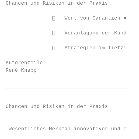
Chancen und Risiken in der Praxis

                  Wert von Garantien ≠ Zah
                  Veranlagung der Kundenge
                  Strategien im Tiefzinsum
Autorenzeile

René Knapp                                 
Chancen und Risiken in der Praxis

                                           
 Wesentliches Merkmal innovativer und erfol