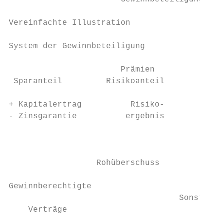
Vereinfachte Illustration

System der Gewinnbeteiligung

                       Prämien             
 Sparanteil         Risikoanteil         Ko
                                           
+ Kapitalertrag          Risiko-           
- Zinsgarantie          ergebnis           
                                           
                                           
                                           
                  Rohüberschuss

                                           
Gewinnberechtigte                          
                                   Sonstige
    Verträge                               