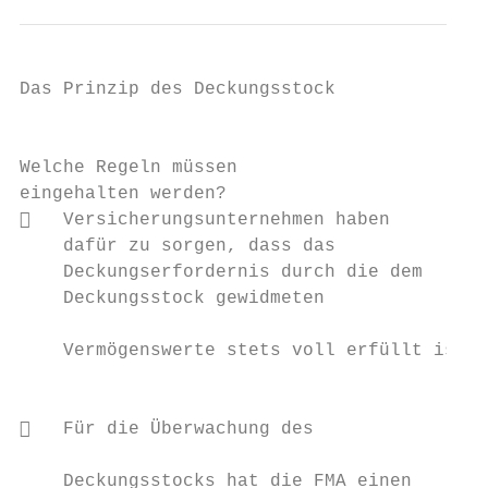
Das Prinzip des Deckungsstock

                                           
Welche Regeln müssen                       
eingehalten werden?                        
   Versicherungsunternehmen haben         
    dafür zu sorgen, dass das              
    Deckungserfordernis durch die dem      
    Deckungsstock gewidmeten               
                                           
    Vermögenswerte stets voll erfüllt ist.

                                           
                                           
   Für die Überwachung des

                                           
    Deckungsstocks hat die FMA einen
