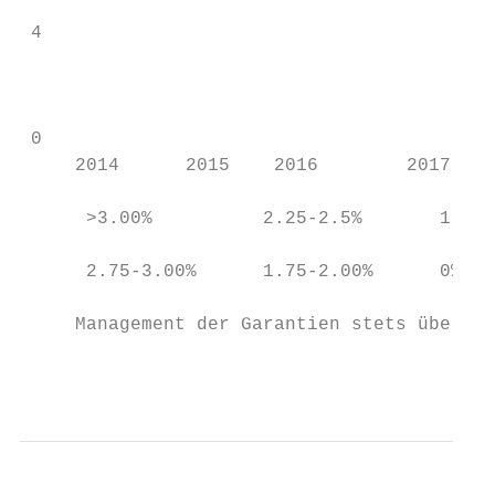
                                           
 4                                         
                                           
                                           
 0                                         
     2014      2015    2016        2017    
                                           
      >3.00%          2.25-2.5%       1.00-
                                           
      2.75-3.00%      1.75-2.00%      0%

     Management der Garantien stets über ei
                                           