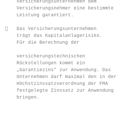
    Versicherungsunternehmen dem

    Versicherungsnehmer eine bestimmte

    Leistung garantiert.

   Das Versicherungsunternehmen

    trägt das Kapitalanlagerisiko.         
    Für die Berechnung der

                                           
    versicherungstechnischen               
    Rückstellungen kommt ein

    „Garantiezins“ zur Anwendung. Das

    Unternehmen darf maximal den in der

    Höchstzinssatzverordnung der FMA

    festgelegte Zinssatz zur Anwendung

    bringen.

                                           
                                           