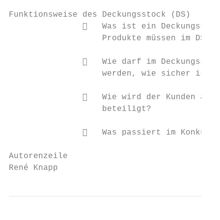
Funktionsweise des Deckungsstock (DS)

                  Was ist ein Deckungsstoc
                   Produkte müssen im DS ve
                  Wie darf im Deckungsstoc
                   werden, wie sicher ist d
                  Wie wird der Kunden an d
                   beteiligt?

                  Was passiert im Konkursf
Autorenzeile

René Knapp                                 