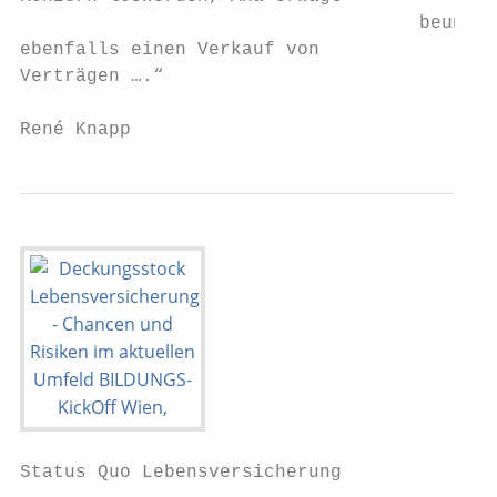
                                    beunruh
ebenfalls einen Verkauf von                
Verträgen ….“

René Knapp                                 
Status Quo Lebensversicherung
