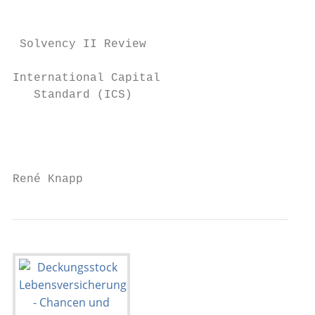
                                           
 Solvency II Review                        
International Capital

   Standard (ICS)                          
                                           
                                           
René Knapp                                 