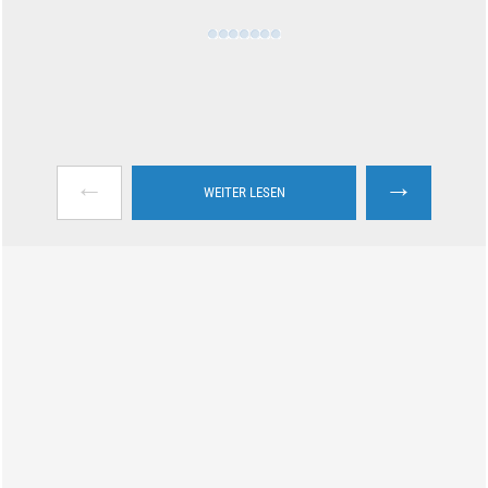
←
→
WEITER LESEN