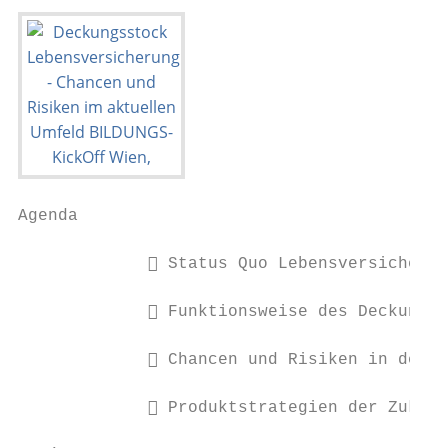
Agenda

              Status Quo Lebensversicherun
              Funktionsweise des Deckungss
              Chancen und Risiken in der P
              Produktstrategien der Zukunf