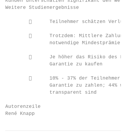
Kunden unterschätzen signifikant den Wert v
Weitere Studienergebnisse

              Teilnehmer schätzen Verlustr
              Trotzdem: Mittlere Zahlungsb
               notwendige Mindestprämie

              Je höher das Risiko des Prod
               Garantie zu kaufen

              10% - 37% der Teilnehmer sin
               Garantie zu zahlen; 44% woll
               transparent sind

Autorenzeile

René Knapp                                 