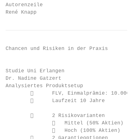
Autorenzeile

René Knapp                                 
Chancen und Risiken in der Praxis

                                           
Studie Uni Erlangen                        
Dr. Nadine Gatzert                         
Analysiertes Produktsetup

              FLV, Einmalprämie: 10.000

              Laufzeit 10 Jahre           
              2 Risikovarianten

                  Mittel (50% Aktien)

                  Hoch (100% Aktien)      
              2 Garantieoptionen
