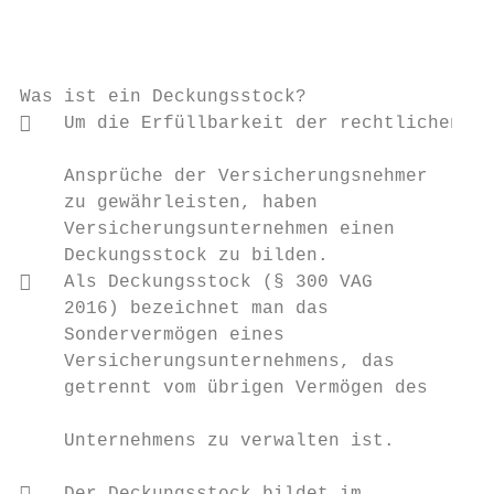
                                           
                                           
Was ist ein Deckungsstock?                 
   Um die Erfüllbarkeit der rechtlichen   
                                           
    Ansprüche der Versicherungsnehmer

    zu gewährleisten, haben                
    Versicherungsunternehmen einen         
    Deckungsstock zu bilden.               
   Als Deckungsstock (§ 300 VAG           
    2016) bezeichnet man das               
    Sondervermögen eines                   
    Versicherungsunternehmens, das         
    getrennt vom übrigen Vermögen des      
                                           
    Unternehmens zu verwalten ist.

                                           