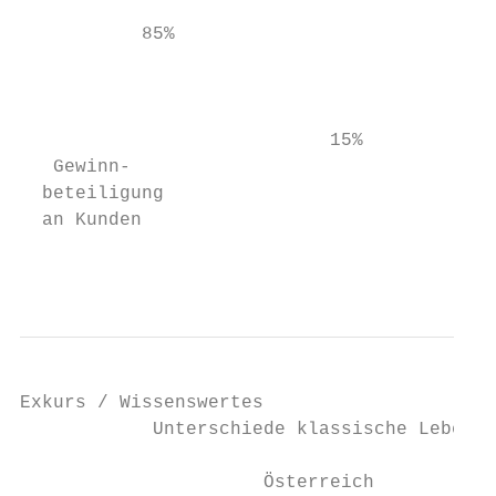
           85%                             
                                           
                                           
                                           
                            15%

   Gewinn-                                 
  beteiligung                             E
  an Kunden

                                           
Exkurs / Wissenswertes

            Unterschiede klassische Lebensv
                      Österreich           