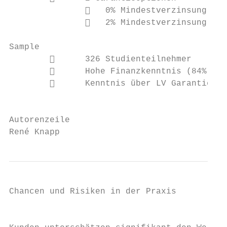
                  0% Mindestverzinsung

                  2% Mindestverzinsung    
Sample

              326 Studienteilnehmer       
              Hohe Finanzkenntnis (84%)

              Kenntnis über LV Garantien (
                                           
Autorenzeile

René Knapp                                 
Chancen und Risiken in der Praxis

                                           