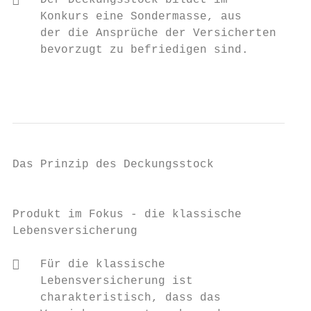
   Der Deckungsstock bildet im            
    Konkurs eine Sondermasse, aus          
    der die Ansprüche der Versicherten     
    bevorzugt zu befriedigen sind.         
                                           
Das Prinzip des Deckungsstock

                                           
Produkt im Fokus - die klassische          
Lebensversicherung                         
   Für die klassische

    Lebensversicherung ist

    charakteristisch, dass das
