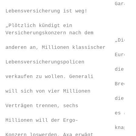
                                    Garanti
Lebensversicherung ist weg!                
„Plötzlich kündigt ein

Versicherungskonzern nach dem              
                                    „Die ni
anderen an, Millionen klassischer          
                                    Europäi
Lebensversicherungspolicen                 
                                    die Leb
verkaufen zu wollen. Generali              
                                    Bredoul
will sich von vier Millionen               
                                    die Übe
Verträgen trennen, sechs                   
                                    es aber
Millionen will der Ergo-                   
                                    knapp w
Konzern loswerden, Axa erwägt              