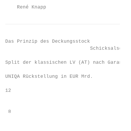
    René Knapp                             
Das Prinzip des Deckungsstock

                             Schicksalsgeme
Split der klassischen LV (AT) nach Garantie
UNIQA Rückstellung in EUR Mrd.             
                                           
12                                         
                                          D
                                          G
 8                                         
                                           