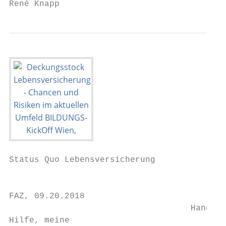
René Knapp                                 
Status Quo Lebensversicherung

                                        Kri
FAZ, 09.20.2018                            
                                    Handels
Hilfe, meine                               