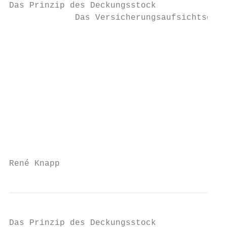
Das Prinzip des Deckungsstock

             Das Versicherungsaufsichtsgese
                                           
                                           
                                           
                                           
                                           
                                           
                                           
René Knapp                                 
Das Prinzip des Deckungsstock
