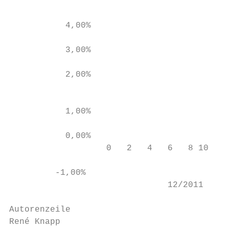
                                           
           4,00%

           3,00%

           2,00%

                                         -1
           1,00%

           0,00%

                   0   2   4   6   8 10 12 
         -1,00%

                               12/2011     
Autorenzeile

René Knapp                                 