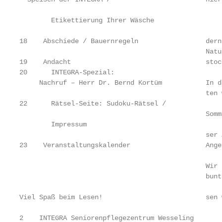
                                                   
	Etikettierung Ihrer Wäsche                    katastrophe und in vielen anderen Län-

                                                   
18    Abschiede / Bauernregeln                 dern
                                               Natu
19    Andacht                                  stoc
20 	INTEGRA-Spezial:

     Nachruf – Herr Dr. Bernd Kortüm           In d
                                               ten 
22 	Rätsel-Seite: Sudoku-Rätsel /

                                               Somm
	Impressum

                                               ser 
23    Veranstaltungskalender                   Ange
                                               Wir 
                                               bunt
Viel Spaß beim Lesen!                          sen 
2    INTEGRA Seniorenpflegezentrum Wesseling       