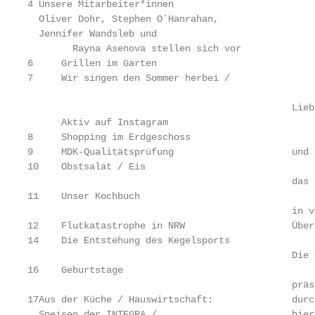
4 Unsere Mitarbeiter*innen

  Oliver Dohr, Stephen O´Hanrahan,

  Jennifer Wandsleb und

	Rayna Asenova stellen sich vor

6     Grillen im Garten

7     Wir singen den Sommer herbei /

                                               Lieb
      Aktiv auf Instagram

8     Shopping im Erdgeschoss

9     MDK-Qualitätsprüfung                     und 
10    Obstsalat / Eis

                                               das 
11    Unser Kochbuch

                                               in v
12    Flutkatastrophe in NRW                   Über
14    Die Entstehung des Kegelsports               
                                               Die 
16    Geburtstage

                                               präs
17Aus der Küche / Hauswirtschaft:              durc
  Speisen der INTEGRA /                        hier