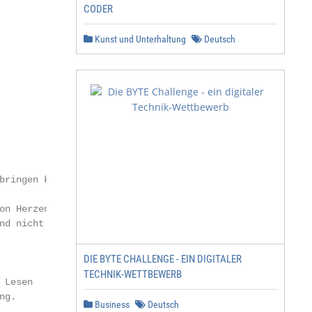
CODER
Kunst und Unterhaltung
Deutsch
bringen können. Wir

on Herzen, dass Sie

nd nicht den Mut ver-

DIE BYTE CHALLENGE - EIN DIGITALER
TECHNIK-WETTBEWERB
Lesen

g.

Business
Deutsch