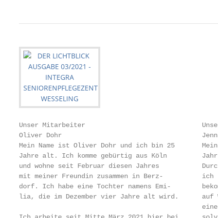
Unser Mitarbeiter                              Unse
Oliver Dohr                                    Jenn
Mein Name ist Oliver Dohr und ich bin 25       Mein
Jahre alt. Ich komme gebürtig aus Köln         Jahr
und wohne seit Februar diesen Jahres           Durc
mit meiner Freundin zusammen in Berz-          ich 
dorf. Ich habe eine Tochter namens Emi-        beko
lia, die im Dezember vier Jahre alt wird.      auf 
                                               eine
Ich arbeite seit Mitte März 2021 hier bei      solv