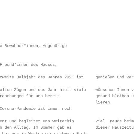
e Bewohner*innen, Angehörige

Freund*innen des Hauses,

zweite Halbjahr des Jahres 2021 ist     genießen und ver
ollen Zügen und das Jahr hielt viele    wünschen Ihnen v
raschungen für uns bereit.              gesund bleiben u
                                        lieren.

Corona-Pandemie ist immer noch

ent und begleitet uns weiterhin         Viel Freude beim 
h den Alltag. Im Sommer gab es          dieser Hauszeitun
 bei uns im Westen eine schwere Flut-
