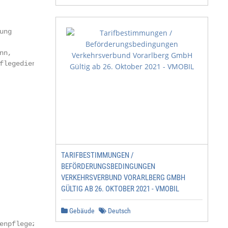
ng

n,

flegedienstleitung

TARIFBESTIMMUNGEN /
BEFÖRDERUNGSBEDINGUNGEN
VERKEHRSVERBUND VORARLBERG GMBH
GÜLTIG AB 26. OKTOBER 2021 - VMOBIL
Gebäude
Deutsch
enpflegezentrum Wesseling   3