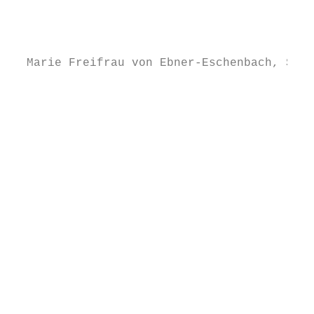
                                           
                                           
                                           
  Marie Freifrau von Ebner-Eschenbach, Schr
                                           
                                           
                                           
                                           
                                           
                                           
                                           
                                           
                                           
                                           
                                           
                                           