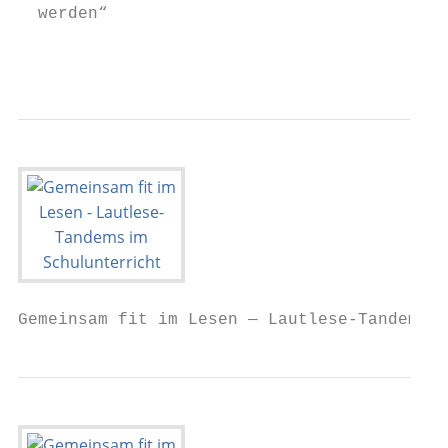
  ­werden“

                                           
                                           
Gemeinsam fit im Lesen — Lautlese-Tandems i