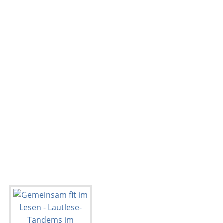
                                           
                                           
                                           
                                           
                                           
                                           
                                           
                                           
                                           
                                           
                                           
                                           