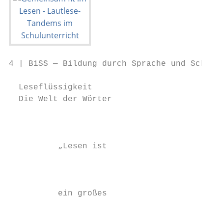
4 | BiSS — Bildung durch Sprache und Schrif
  Leseflüssigkeit

  Die Welt der Wörter

                                           
          „Lesen ist                       
                                           
                                           
          ein großes                       
                                           
                                           