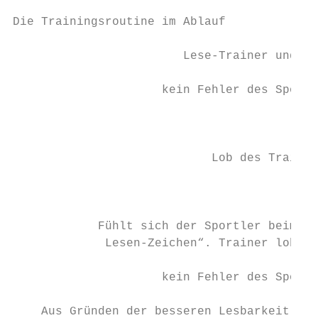
Die Trainingsroutine im Ablauf

                        Lese-Trainer und Le
                     kein Fehler des Sportl
                                           
                                           
                            Lob des Trainer
                                           
                                           
            Fühlt sich der Sportler beim Le
             Lesen-Zeichen“. Trainer lobt u
                     kein Fehler des Sportl
    Aus Gründen der besseren Lesbarkeit wir