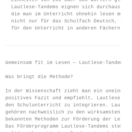
  Einheiten von 200 oder 300 Wörtern gliede
  Lautlese-Tandems eignen sich durchaus auc
  die man im Unterricht ohnehin lesen muss.
  nicht nur für das Schulfach Deutsch, sond
  für den Unterricht in anderen Fächern. So
Gemeinsam fit im Lesen — Lautlese-Tandems i
Was bringt die Methode?                    
                                           
In der Wissenschaft zieht man ein uneingesc
positives Fazit und empfiehlt, Lautlese-Tan
den Schulunterricht zu integrieren. Lautles
gehören nachweislich zu den wirksamsten der
bekannten Methoden zur Förderung der Lesefl
Das Förderprogramm Lautlese-Tandems steht a