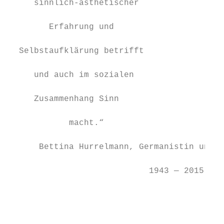
     sinnlich-ästhetischer                 
                                           
        Erfahrung und                      
                                           
  Selbstaufklärung betrifft                
                                           
     und auch im sozialen

                                           
     Zusammenhang Sinn                     
                                           
            macht.“                        
                                           
      Bettina Hurrelmann, Germanistin und L
                                           
                            1943 — 2015    
                                           
                                           
                                           