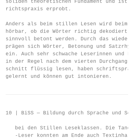
soliden theoretischen Fundament und ist in 
richtspraxis erprobt.                      
                                           
Anders als beim stillen Lesen wird beim Lau
hörbar, ob die Wörter richtig dekodiert und
sinnvoll betont werden. Durch das wiederhol
prägen sich Wörter, Betonung und Satzrhythm
ein. Auch sehr schwache Leserinnen und Lese
in der Regel nach dem vierten Durchgang den
schnitt flüssig lesen, haben schriftsprachl
gelernt und können gut intonieren.         
10 | BiSS — Bildung durch Sprache und Schri
   bei den Stillen Leseklassen. Die Tandem-
   -Leser konnten am Ende auch Textinhalte 