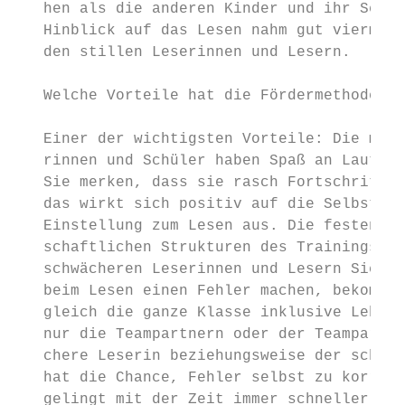
   hen als die anderen Kinder und ihr Selbs
   Hinblick auf das Lesen nahm gut viermal 
   den stillen Leserinnen und Lesern.      
   Welche Vorteile hat die Fördermethode?  
   Einer der wichtigsten Vorteile: Die meis
   rinnen und Schüler haben Spaß an Lautles
   Sie merken, dass sie rasch Fortschritte 
   das wirkt sich positiv auf die Selbstsic
   Einstellung zum Lesen aus. Die festen un
   schaftlichen Strukturen des Trainings ge
   schwächeren Leserinnen und Lesern Sicher
   beim Lesen einen Fehler machen, bekommt 
   gleich die ganze Klasse inklusive Lehrkr
   nur die Teampartnern oder der Teampartne
   chere Leserin beziehungsweise der schwäc
   hat die Chance, Fehler selbst zu korrigi
   gelingt mit der Zeit immer schneller und