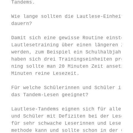
  Tandems.                                 
                                           
  Wie lange sollten die Lautlese-Einheiten 
  dauern?                                  
                                           
  Damit sich eine gewisse Routine einstellt
  Lautlesetraining über einen längeren Zeit
  werden, zum Beispiel ein Schulhalbjahr la
  haben sich drei Trainingseinheiten pro Wo
  ning sollte man 20 Minuten Zeit ansetzen 
  Minuten reine Lesezeit.

                                           
  Für welche Schülerinnen und Schüler ist  
  das Tandem-Lesen geeignet?               
                                           
  Lautlese-Tandems eignen sich für alle Sch
  und Schüler mit Defiziten bei der Leseflü
  für sehr schwache Leserinnen und Leser. D
  methode kann und sollte schon in der Grun