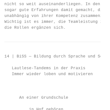
nicht so weit auseinanderliegen. In den USA
sogar gute Erfahrungen damit gemacht, die L
unabhängig von ihrer Kompetenz zusammenzuse
Wichtig ist es immer, die Teamleistung zu l
die Rollen ergänzen sich.                  
14 | BiSS — Bildung durch Sprache und Schri
   Lautlese-Tandems in der Praxis

   Immer wieder loben und motivieren

                                           
                                           
      An einer Grundschule                 
                                           
          in Hof gehören                   