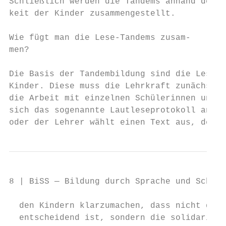
Schließlich werden die Tandems anhand der L
keit der Kinder zusammengestellt.          
Wie fügt man die Lese-Tandems zusam-       
men?                                       
                                           
Die Basis der Tandembildung sind die Lesefä
Kinder. Diese muss die Lehrkraft zunächst e
die Arbeit mit einzelnen Schülerinnen und S
sich das sogenannte Lautleseprotokoll an: D
oder der Lehrer wählt einen Text aus, der d
8 | BiSS — Bildung durch Sprache und Schrif
  den Kindern klarzumachen, dass nicht der 
  entscheidend ist, sondern die solidarisch