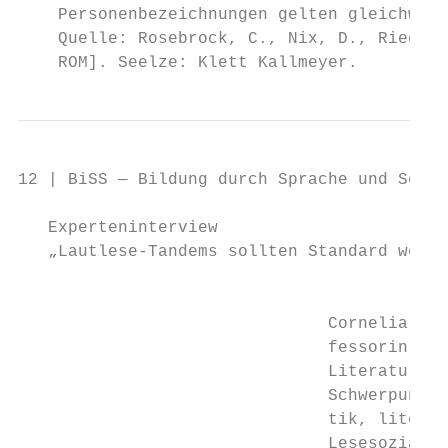
    Personen­bezeichnungen gelten gleichwohl
    Quelle: Rosebrock, C., Nix, D., Rieckma
    ROM]. Seelze: Klett Kallmeyer.
12 | BiSS — Bildung durch Sprache und Schri
   Experteninterview

   „Lautlese-Tandems sollten Standard werde
                                           
                               Cornelia Ros
                               fessorin für
                               Literaturwis
                               Schwerpunkte
                               tik, literar
                               Lesesozialis