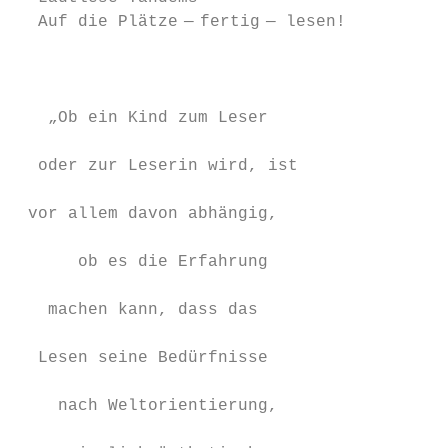
  Auf die Plätze  —  fertig  — lesen!

                                           
   „Ob ein Kind zum Leser                  
                                           
  oder zur Leserin wird, ist               
                                           
 vor allem davon abhängig,                 
                                           
      ob es die Erfahrung                  
                                           
   machen kann, dass das                   
                                           
  Lesen seine Bedürfnisse                  
                                           
    nach Weltorientierung,                 
                                           