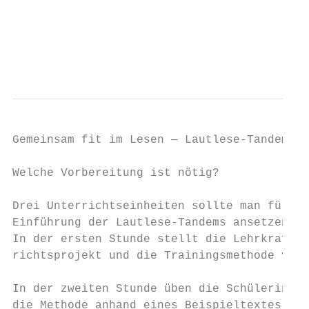
                                           
                                           
                                           
                                           
Gemeinsam fit im Lesen — Lautlese-Tandems i
Welche Vorbereitung ist nötig?             
                                           
Drei Unterrichtseinheiten sollte man für di
Einführung der Lautlese-Tandems ansetzen:  
In der ersten Stunde stellt die Lehrkraft d
richtsprojekt und die Trainingsmethode vor.
In der zweiten Stunde üben die Schülerinnen
die Methode anhand eines Beispieltextes ein