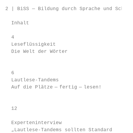
2 | BiSS — Bildung durch Sprache und Schrif
  Inhalt

  4

  Leseflüssigkeit

  Die Welt der Wörter

                                           
                                           
  6                                        
  Lautlese-Tandems                         
  Auf die Plätze  —  fertig  —  lesen!

                                           
  12                                       
                                           
  Experteninterview

  „Lautlese-Tandems sollten Standard
