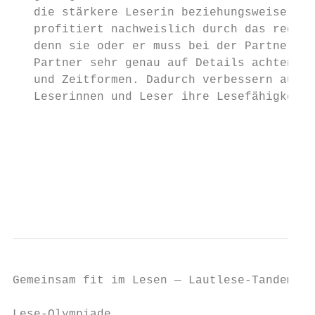
   die ­stärkere Leserin beziehungsweise de
   profitiert nachweislich durch das regelm
   denn sie oder er muss bei der Partnerin 
   Partner sehr genau auf Details achten wi
   und Zeitformen. Dadurch verbessern auch 
   Leserinnen und Leser ihre Lesefähigkeite
                                           
                                           
                                           
                                           
                                           
Gemeinsam fit im Lesen — Lautlese-Tandems i
Lese-Olympiade                             