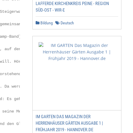
LAFFERDE KIRCHENKREIS PEINE - REGION
                                      Konfis der Gemeind
SÜD-OST - WIR-E
Steigerwald fahren. Neben Spiel,

                                      bekanntgegeben, wer
Bildung
Deutsch
gemeinsamem Singen (mit eige-

                                      neuen Konfi-Kurs ge
amp-Band) werden wir von neuen

                                      sind alle Konfis, 
, auf denen uns Gott begleiten

                                      Angehörigen und Fre
will. Hören und Erleben: Dazu bie-

                                      einem Fest im Innen
orstehende Konfi-Zeit eine einma-

                                      schen Zentrums mit 
. Da werden neue Entdeckungen

                                      Für Mittagessen un
d: Es gehört auch Mut dazu, offen

                                      Was sonst noch ang
 seine Meinung zu sagen, auch

IM GARTEN DAS MAGAZIN DER
                                      bekanntgegeben.

HERRENHÄUSER GÄRTEN AUSGABE 1 |
nd den Glauben. Und auch, sich

FRÜHJAHR 2019 - HANNOVER.DE