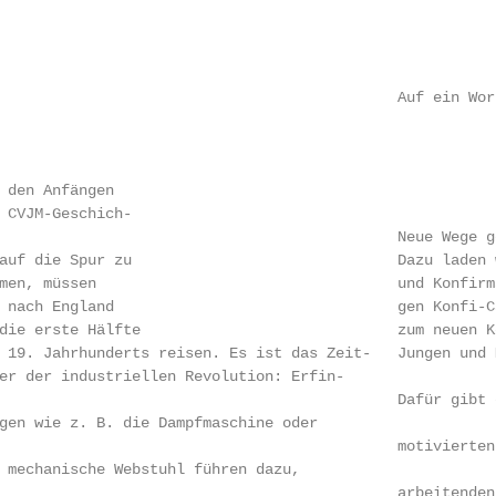
                                             Auf ein Wort
 den Anfängen

 CVJM-Geschich-

                                             Neue Wege ge
auf die Spur zu                              Dazu laden 
men, müssen                                  und Konfirm
 nach England                                gen Konfi-C
die erste Hälfte                             zum neuen K
 19. Jahrhunderts reisen. Es ist das Zeit-   Jungen und 
er der industriellen Revolution: Erfin-                 
                                             Dafür gibt 
gen wie z. B. die Dampfmaschine oder                    
                                             motivierten
 mechanische Webstuhl führen dazu,                      
                                             arbeitenden