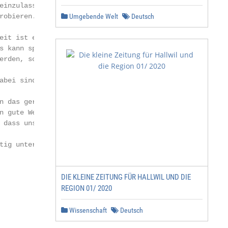
einzulassen und gemeinsam neue        Wir freuen uns auf
robieren.                             ich grüße Sie herz
Umgebende Welt
Deutsch
                                      die sich in der Kon
eit ist eine Trainingszeit für den

s kann spannend und interessant       Ihr Pfarrer Martin 
erden, so dass unsere Jugendlichen

abei sind. Wir, die Verantwortli-

n das gerne tun und unseren jun-

n gute Wegbegleiter sein. Und

 dass uns dabei alle Konfirmanden-

tig unterstützen.

DIE KLEINE ZEITUNG FÜR HALLWIL UND DIE
REGION 01/ 2020
                                                        
Wissenschaft
Deutsch