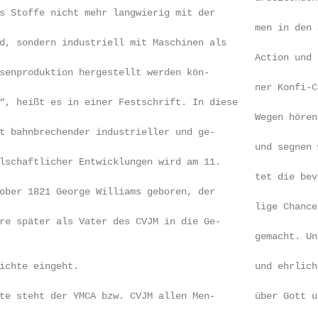
s Stoffe nicht mehr langwierig mit der                  
                                             men in den 
d, sondern industriell mit Maschinen als                
                                             Action und 
senproduktion hergestellt werden kön-                   
                                             ner Konfi-C
“, heißt es in einer Festschrift. In diese              
                                             Wegen hören
t bahnbrechender industrieller und ge-                  
                                             und segnen 
lschaftlicher Entwicklungen wird am 11.                 
                                             tet die bev
ober 1821 George Williams geboren, der                  
                                             lige Chance
re später als Vater des CVJM in die Ge-                 
                                             gemacht. Un
                                                        
ichte eingeht.                               und ehrlich
                                                        
te steht der YMCA bzw. CVJM allen Men-       über Gott u