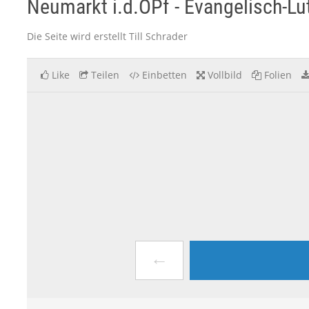
Neumarkt i.d.OPf - Evangelisch-Lut
Die Seite wird erstellt Till Schrader
Like
Teilen
Einbetten
Vollbild
Folien
←