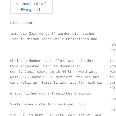
Liebe Leser,                                       
„wie die Zeit vergeht“ werden sich sicher-

lich in diesen Tagen viele Christinnen und

                                                „Um
                                                der
                                                   
Christen denken, vor allem, wenn sie dem        te 
CVJM angehören. Denn am Donnerstag,             kom
den 6. Juni, exakt um 18.44 Uhr, wird welt-     wir
weit „175 Jahre CVJM“ gefeiert. Was bei uns     in 
eine Notiz auf Seite 31 ist, ist für mich ein   des
                                                alt
erstaunliches und erfreuliches Ereignis!           
                                                dun
Viele haben sicherlich noch den Song               
                                                der
Y.M.C.A. im Kopf. Der Titel der Band Village       