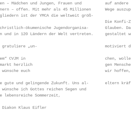
en – Mädchen und Jungen, Frauen und          auf andere 
nern – offen. Mit mehr als 45 Millionen      Wege auszup
gliedern ist der YMCA die weltweit größ-                
                                             Die Konfi-Z
christlich-ökumenische Jugendorganisa-       Glauben. Da
n und in 120 Ländern der Welt vertreten.     gestaltet w
 gratuliere „un-                             motiviert d
em“ CVJM in                                  chen, wolle
markt herzlich                               gen Mensche
 wünsche euch                                wir hoffen,
e gute und gelingende Zukunft. Uns al-       eltern kräf
 wünsche ich Gottes reichen Segen und

e lebensreiche Sommerzeit,

 Diakon Klaus Eifler

                                                        