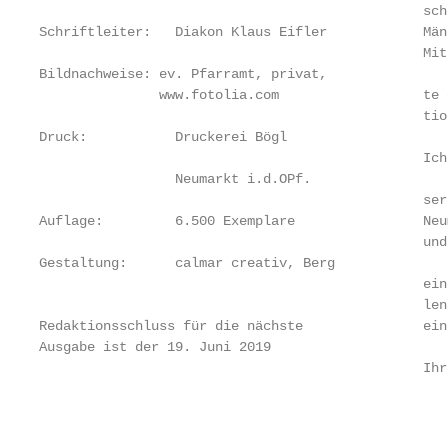
                                                sch
Schriftleiter:   Diakon Klaus Eifler            Män
                                                Mit
Bildnachweise: ev. Pfarramt, privat,               
               www.fotolia.com                  te 
                                                tio
Druck:           Druckerei Bögl

                                                Ich
                 Neumarkt i.d.OPf.

                                                ser
Auflage:         6.500 Exemplare                Neu
                                                und
Gestaltung:      calmar creativ, Berg

                                                ein
                                                len
Redaktionsschluss für die nächste               ein
Ausgabe ist der 19. Juni 2019

                                                Ihr
                                                   