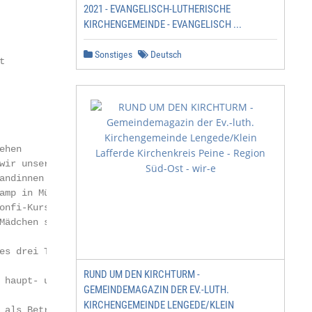
2021 - EVANGELISCH-LUTHERISCHE
KIRCHENGEMEINDE - EVANGELISCH ...
Sonstiges
Deutsch


hen

wir unsere neuen Konfirmanden         Dann wird die Konfi
andinnen ein. Mit einem dreitägi-     Zeit zu einer großa
amp in Münchsteinach starten wir      gen Chance und ein

onfi-Kurs 2019-2020. Über 70          Gewinn – für alle!

Mädchen sind dazu eingeladen.

                                      Am Sonntag, den 21
es drei Tage schulfrei. Mit über 20

                                      9.30 Uhr unseren E
RUND UM DEN KIRCHTURM -
 haupt- und ehrenamtlichen Mit-

GEMEINDEMAGAZIN DER EV.-LUTH.
                                      der Christuskirche
KIRCHENGEMEINDE LENGEDE/KLEIN
 als Betreuer werden wir zusam-
