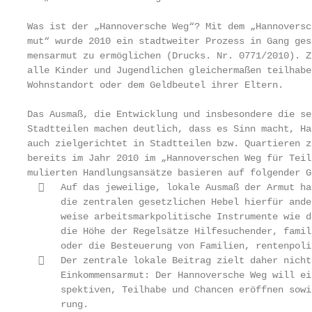
Was ist der „Hannoversche Weg“? Mit dem „Hannoversc
mut“ wurde 2010 ein stadtweiter Prozess in Gang ges
mensarmut zu ermöglichen (Drucks. Nr. 0771/2010). Z
alle Kinder und Jugendlichen gleichermaßen teilhabe
Wohnstandort oder dem Geldbeutel ihrer Eltern.

Das Ausmaß, die Entwicklung und insbesondere die se
Stadtteilen machen deutlich, dass es Sinn macht, Ha
auch zielgerichtet in Stadtteilen bzw. Quartieren z
bereits im Jahr 2010 im „Hannoverschen Weg für Teil
mulierten Handlungsansätze basieren auf folgender G
     Auf das jeweilige, lokale Ausmaß der Armut ha
      die zentralen gesetzlichen Hebel hierfür ande
      weise arbeitsmarkpolitische Instrumente wie d
      die Höhe der Regelsätze Hilfesuchender, famil
      oder die Besteuerung von Familien, rentenpoli
     Der zentrale lokale Beitrag zielt daher nicht
      Einkommensarmut: Der Hannoversche Weg will ei
      spektiven, Teilhabe und Chancen eröffnen sowi
      rung.
