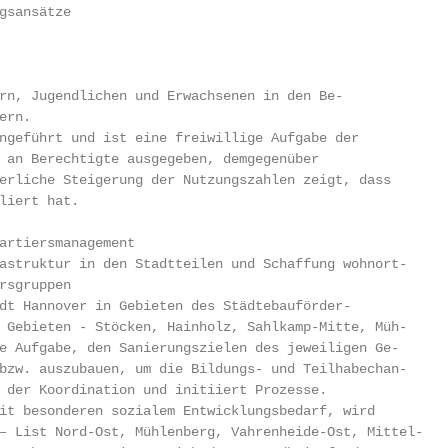
gsansätze

rn, Jugendlichen und Erwachsenen in den Be-

rn.

ngeführt und ist eine freiwillige Aufgabe der

 an Berechtigte ausgegeben, demgegenüber

erliche Steigerung der Nutzungszahlen zeigt, dass

liert hat.

artiersmanagement

astruktur in den Stadtteilen und Schaffung wohnort-

rsgruppen

dt Hannover in Gebieten des Städtebauförder-

 Gebieten - Stöcken, Hainholz, Sahlkamp-Mitte, Müh-

e Aufgabe, den Sanierungszielen des jeweiligen Ge-

bzw. auszubauen, um die Bildungs- und Teilhabechan-

 der Koordination und initiiert Prozesse.

it besonderen sozialem Entwicklungsbedarf, wird

– List Nord-Ost, Mühlenberg, Vahrenheide-Ost, Mittel-
