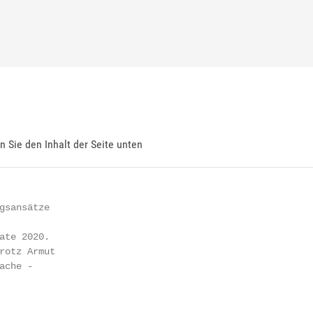
en Sie den Inhalt der Seite unten
gsansätze

ate 2020.

rotz Armut

che -
