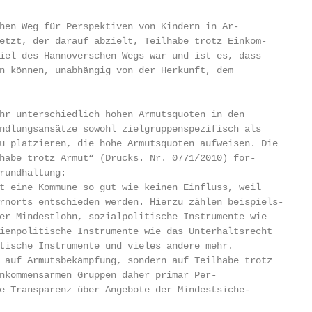
hen Weg für Perspektiven von Kindern in Ar-

etzt, der darauf abzielt, Teilhabe trotz Einkom-

iel des Hannoverschen Wegs war und ist es, dass

n können, unabhängig von der Herkunft, dem

hr unterschiedlich hohen Armutsquoten in den

ndlungsansätze sowohl zielgruppenspezifisch als

u platzieren, die hohe Armutsquoten aufweisen. Die

habe trotz Armut“ (Drucks. Nr. 0771/2010) for-

rundhaltung:

t eine Kommune so gut wie keinen Einfluss, weil

rnorts entschieden werden. Hierzu zählen beispiels-

er Mindestlohn, sozialpolitische Instrumente wie

ienpolitische Instrumente wie das Unterhaltsrecht

tische Instrumente und vieles andere mehr.

 auf Armutsbekämpfung, sondern auf Teilhabe trotz

nkommensarmen Gruppen daher primär Per-

e Transparenz über Angebote der Mindestsiche-
