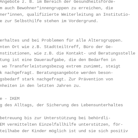
Angebote z. B. im Bereich der Gesundheitsförde-

m auch Bewohner*innengruppen zu erreichen, die

ner*innen, qualifizierte Weiterleitung an Institutio-

e zur Selbsthilfe stehen im Vordergrund.

erhaltes und bei Problemen für alle Altersgruppen.

nten Ort wie z.B. Stadtteiltreff, Büro der Ge-

nstitutionen, wie z.B. die Kontakt- und Beratungsstelle

tung ist eine Daueraufgabe, die den Bedarfen in

 wo Transferleistungsbezug extrem zunimmt, steigt

k nachgefragt. Beratungsangebote werden beson-

gsbedarf stark nachgefragt. Zur Prävention von

nheiten in den letzten Jahren zu.

e - IKEM

g des Alltags, der Sicherung des Lebensunterhaltes

betreuung bis zur Unterstützung bei behördli-

EM vermittelten Einzelfallhilfe unterstützen, för-

teilhabe der Kinder möglich ist und sie sich positiv
