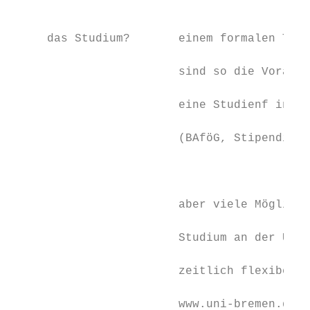
                                           
                                           
     das Studium?       einem formalen Teil
                                           
                        sind so die Vorauss
                                           
                        eine Studien­f inan
                        (BAföG, Stipendien,
                                           
                                           
                        aber viele Möglichk
                                           
                        Studium an der Univ
                                           
                        zeitlich flexibel z
                                           
                        www.uni-bremen.de/f