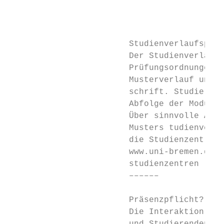
                                           
                                           
                                           
                        Studienverlaufsplän
                        Der Studienverlaufs
                        Prüfungsordnungen i
                        Musterverlauf und k
                        schrift. Studierend
                        Abfolge der Module 
                        Über sinnvolle Alte
                        Muster­s tudienverl
                        die Studienzentren.
                        www.uni-bremen.de/ 
                        studienzentren     
                        ––––––             
                                           
                        Präsenzpflicht?    
                        Die Interaktion von