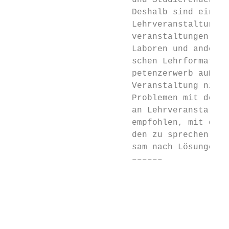
                        und Studierenden is
                        Deshalb sind ein Gr
                        Lehrveranstaltungen
                        veranstaltungen. So
                        Laboren und anderen
                        schen Lehrformaten 
                        petenzerwerb außerh
                        Veranstaltung nicht
                        Problemen mit der T
                        an Lehrveranstaltun
                        empfohlen, mit der 
                        den zu sprechen und
                        sam nach Lösungen z
                        ––––––             
                                           
                                           
                                           
                                           
                                           