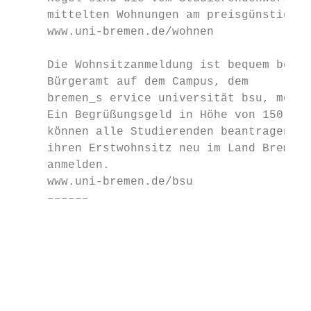
     mittelten Wohnungen am preisgünstigste
     www.uni-bremen.de/wohnen              
                                           
     Die Wohnsitzanmeldung ist bequem beim 
     Bürgeramt auf dem Campus, dem         
     bremen_­s ervice universität bsu, mögl
     Ein Begrüßungsgeld in Höhe von 150 Eur
     können alle Studierenden beantragen, d
     ihren Erst­wohnsitz neu im Land Bremen
     anmelden.                             
     www.uni-bremen.de/bsu                 
     ––––––                                
                                           
                                           
                                           
                                           
                                           