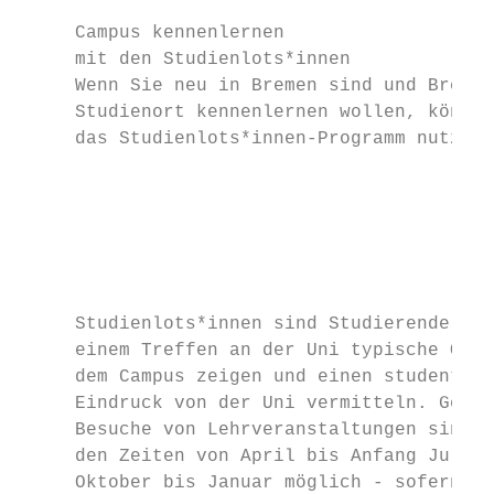
     Campus kennenlernen                   
     mit den Studienlots*innen             
     Wenn Sie neu in Bremen sind und Bremen
     Studienort kennenlernen wollen, können
     das Studienlots*innen-Programm nutzen.

                                           
                                           
                                           
                                           
                                           
                                           
     Studienlots*innen sind Studierende, di
     einem Treffen an der Uni typische Orte
     dem Campus zeigen und einen studentisc
     Eindruck von der Uni vermitteln. Gemei
     Besuche von Lehrveranstaltungen sind i
     den Zeiten von April bis Anfang Juli u
     Oktober bis Januar möglich - sofern di