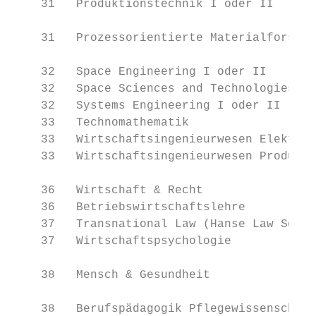
    31   Produktionstechnik I oder II

                                           
    31   Prozessorientierte Materialforschu
                                           
    32   Space Engineering I oder II

    32   Space Sciences and Technologies – 
    32   Systems Engineering I oder II     
    33   Technomathematik                  
    33   Wirtschaftsingenieurwesen Elektrot
    33   Wirtschaftsingenieurwesen Produkti
                                           
    36   Wirtschaft & Recht

    36   Betriebswirtschaftslehre          
    37   Transnational Law (Hanse Law Schoo
    37   Wirtschaftspsychologie

                                           
    38   Mensch & Gesundheit

                                           
    38   Berufspädagogik Pflegewissenschaft
