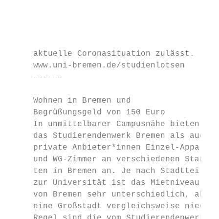
                                           
                                           
                                           
                                           
     aktuelle Coronasituation zulässt.     
     www.uni-bremen.de/studienlotsen       
     ––––––                                
                                           
     Wohnen in Bremen und                  
     Begrüßungsgeld von 150 Euro           
     In unmittelbarer Campusnähe bieten sow
     das Studierendenwerk Bremen als auch  
     private Anbieter*innen Einzel-Appartem
     und WG-Zimmer an verschiedenen Standor
     ten in Bremen an. Je nach Stadtteil un
     zur Universität ist das Mietniveau inn
     von Bremen sehr unterschiedlich, aber 
     eine Großstadt vergleichsweise niedrig
     Regel sind die vom Studierendenwerk ve