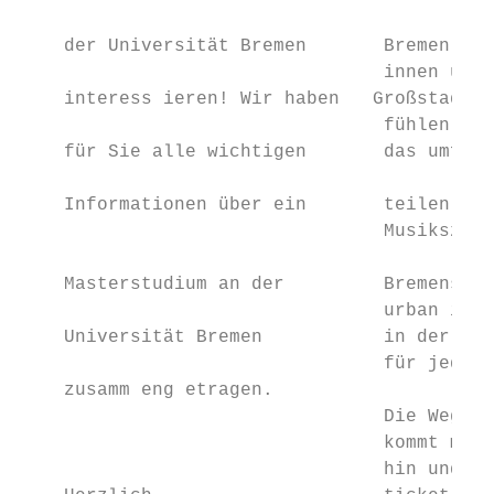
    der Universität Bremen       Bremen ist 
                                 innen und 
    interes­s ieren! Wir haben   Großstadt, 
                                 fühlen. De
    für Sie alle wichtigen       das umfangr
    Informationen über ein       teilen und
                                 Musikszene
    Masterstudium an der         Bremens St
                                 urban im O
    Universität Bremen           in der Neu
                                 für jeden 
    zusam­­m en­­­g etragen.

                                 Die Wege i
                                 kommt man 
                                 hin und Stu