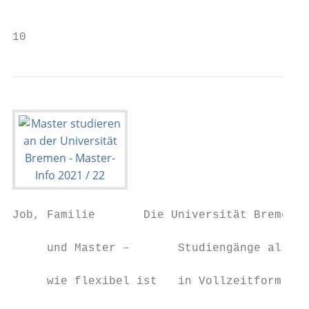
                                           
10                                         
Job, Familie       Die Universität Bremen b
                                           
     und Master –       Studiengänge als Pr
     wie flexibel ist   in Vollzeitform an.
                                           