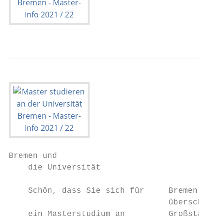
Bremen und

    die Universität

    Schön, dass Sie sich für     Bremen – e
                                 über­schaub
    ein Masterstudium an         Großstadt!
