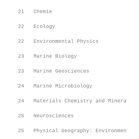
                                           
    21   Chemie

                                           
    22   Ecology

                                           
    22   Environmental Physics

                                           
    23   Marine Biology

                                           
    23   Marine Geosciences

                                           
    24   Marine Microbiology

                                           
    24   Materials Chemistry and Mineralogy

                                           
    25   Neurosciences

                                           
    25   Physical Geography: Environmental 
                                           