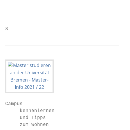
Campus                                     
     kennenlernen                          
     und Tipps                             
     zum Wohnen                            