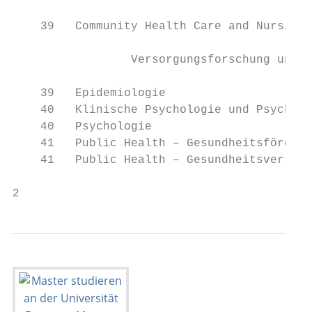
                                           
    39   Community Health Care and Nursing:

                                           
                 Versorgungsforschung und V
                                           
    39   Epidemiologie

    40   Klinische Psychologie und Psychoth
    40   Psychologie

    41   Public Health – Gesundheitsförderu
    41   Public Health – Gesundheitsversorg
2                                          