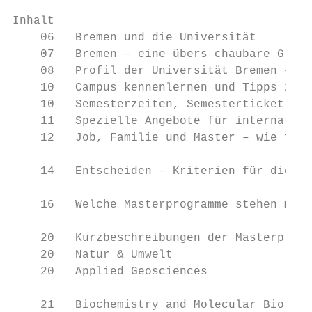
Inhalt

    06   Bremen und die Universität        
    07   Bremen – eine über­s chaubare Groß
    08   Profil der Universität Bremen – Hi
    10   Campus kennenlernen und Tipps zum 
    10   Semesterzeiten, Semesterticket, Ko
    11   Spezielle Angebote für internation
    12   Job, Familie und Master – wie flex
                                           
    14   Entscheiden – Kriterien für die Ma
                                           
    16   Welche Masterprogramme stehen mir 
                                           
    20   Kurzbeschreibungen der Masterprogr
    20   Natur & Umwelt                    
    20   Applied Geosciences

                                           
    21   Biochemistry and Molecular Biology
