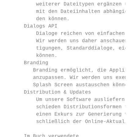
          weiterer Dateitypen ergänzen und 
          mit den Dateiinhalten abhängig vo
          den können.

      Dialogs API

          Dialoge reichen von einfachen Ben
          Wir werden uns daher anschauen, w
          tigungen, Standarddialoge, eigene
          können.

      Branding

         Branding ermöglicht, die Applikati
         anzupassen. Wir werden uns exempla
         Splash Screen austauschen können.

      Distribution & Updates

          Um unsere Software ausliefern zu 
          schieden Distributionsformen für 
          einen Exkurs zur Generierung von 
          schließlich der Online-Aktualisie
      Im Buch verwendete
