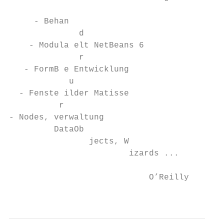
     - Behan

              d

    - Modula elt NetBeans 6

              r

   - FormB e Entwicklung

            u

  - Fenste ilder Matisse

          r

- Nodes, verwaltung

         DataOb

                jects, W

                        izards ...

                            O’Reilly

                                           