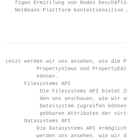
   figen Ermittlung von Nodes beschäftigen 
   NetBeans-Plattform kontextsensitive Akti
                                           
Letzt werden wir uns ansehen, wie die Prope
          PropertyViews und PropertyEditore
          können.

      Filesystems API

           Die Filesystems API bietet Zugri
           den uns anschauen, wie wir auf d
           Dateisystem zugreifen können. Zu
           gebbaren Attributen der virtuell
      Datasystems API

          Die Datasystems API ermöglicht un
          werden uns ansehen, wie wir die P