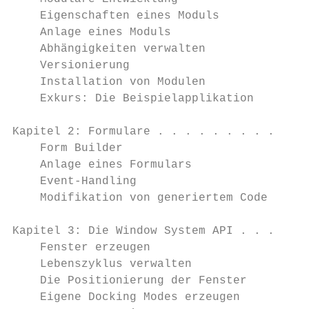
    Eigenschaften eines Moduls             
    Anlage eines Moduls                    
    Abhängigkeiten verwalten               
    Versionierung                          
    Installation von Modulen               
    Exkurs: Die Beispielapplikation        
Kapitel 2: Formulare . . . . . . . . . . . 
    Form Builder                           
    Anlage eines Formulars                 
    Event-Handling                         
    Modifikation von generiertem Code      
Kapitel 3: Die Window System API . . . . . 
    Fenster erzeugen                       
    Lebenszyklus verwalten                 
    Die Positionierung der Fenster         
    Eigene Docking Modes erzeugen          