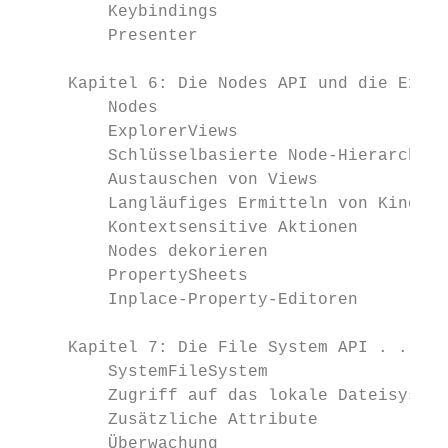
         Keybindings                       
         Presenter                         
     Kapitel 6: Die Nodes API und die Explo
         Nodes                             
         ExplorerViews                     
         Schlüsselbasierte Node-Hierarchien
         Austauschen von Views             
         Langläufiges Ermitteln von Kindele
         Kontextsensitive Aktionen         
         Nodes dekorieren                  
         PropertySheets                    
         Inplace-Property-Editoren         
     Kapitel 7: Die File System API . . . .
         SystemFileSystem                  
         Zugriff auf das lokale Dateisystem
         Zusätzliche Attribute             
         Überwachung                       