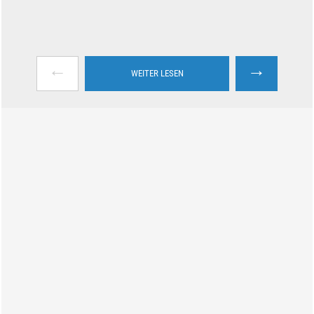
←
→
WEITER LESEN