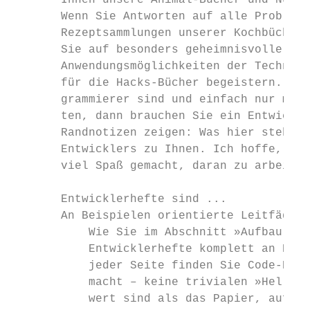
       Ihnen unsere Animal-Bücher und Nutsh
       Wenn Sie Antworten auf alle Probleme
       Rezeptsammlungen unserer Kochbücher 
       Sie auf besonders geheimnisvolle und
       Anwendungsmöglichkeiten der Technolo
       für die Hacks-Bücher begeistern. Abe
       grammierer sind und einfach nur mit 
       ten, dann brauchen Sie ein Entwickle
       Randnotizen zeigen: Was hier steht, 
       Entwicklers zu Ihnen. Ich hoffe, Sie
       viel Spaß gemacht, daran zu arbeiten
       Entwicklerhefte sind ...

       An Beispielen orientierte Leitfäden

           Wie Sie im Abschnitt »Aufbau der
           Entwicklerhefte komplett an Beis
           jeder Seite finden Sie Code-Beis
           macht – keine trivialen »Hello W
           wert sind als das Papier, auf da