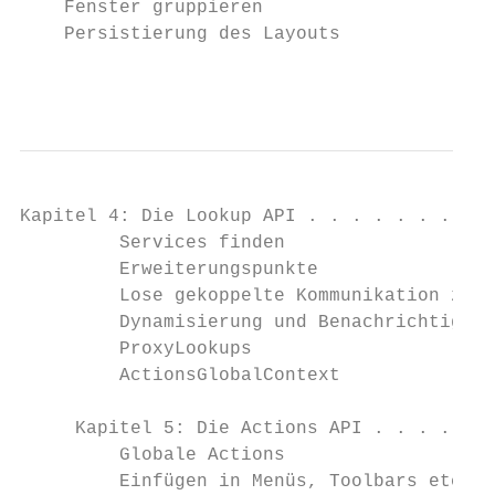
    Fenster gruppieren                     
    Persistierung des Layouts              
                                           
Kapitel 4: Die Lookup API . . . . . . . . .
         Services finden                   
         Erweiterungspunkte                
         Lose gekoppelte Kommunikation zwis
         Dynamisierung und Benachrichtigung
         ProxyLookups                      
         ActionsGlobalContext              
     Kapitel 5: Die Actions API . . . . . .
         Globale Actions                   
         Einfügen in Menüs, Toolbars etc.  