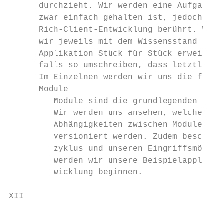
      durchzieht. Wir werden eine Aufgabenv
      zwar einfach gehalten ist, jedoch die
      Rich-Client-Entwicklung berührt. Wir 
      wir jeweils mit dem Wissensstand des 
      Applikation Stück für Stück erweitern
      falls so umschreiben, dass letztlich 
      Im Einzelnen werden wir uns die folge
      Module

         Module sind die grundlegenden Baus
         Wir werden uns ansehen, welche Eig
         Abhängigkeiten zwischen Modulen au
         versioniert werden. Zudem beschäft
         zyklus und unseren Eingriffsmöglic
         werden wir unsere Beispielapplikat
         wicklung beginnen.

XII