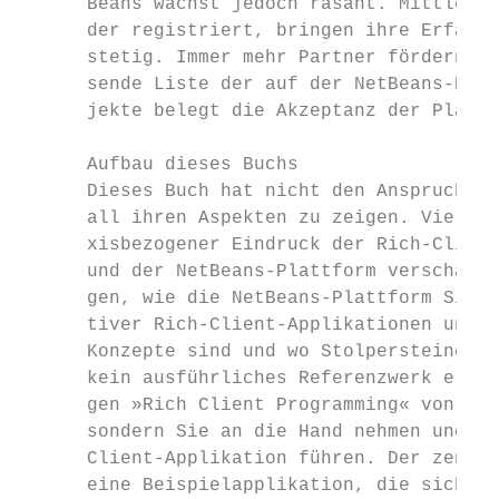
      Beans wächst jedoch rasant. Mittlerwe
      der registriert, bringen ihre Erfahru
      stetig. Immer mehr Partner fördern da
      sende Liste der auf der NetBeans-Plat
      jekte belegt die Akzeptanz der Plattf
      Aufbau dieses Buchs

      Dieses Buch hat nicht den Anspruch, I
      all ihren Aspekten zu zeigen. Vielmeh
      xisbezogener Eindruck der Rich-Client
      und der NetBeans-Plattform verschafft
      gen, wie die NetBeans-Plattform Sie b
      tiver Rich-Client-Applikationen unter
      Konzepte sind und wo Stolpersteine li
      kein ausführliches Referenzwerk erset
      gen »Rich Client Programming« von Bou
      sondern Sie an die Hand nehmen und du
      Client-Applikation führen. Der zentra
      eine Beispielapplikation, die sich vo