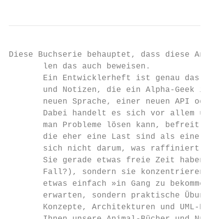
Diese Buchserie behauptet, dass diese Annah
       len das auch beweisen.

       Ein Entwicklerheft ist genau das, wa
       und Notizen, die ein Alpha-Geek im G
       neuen Sprache, einer neuen API oder 
       Dabei handelt es sich vor allem um g
       man Probleme lösen kann, befreit von
       die eher eine Last sind als eine Off
       sich nicht darum, was raffiniert ist
       Sie gerade etwas freie Zeit haben (w
       Fall?), sondern sie konzentrieren si
       etwas einfach »in Gang zu bekommen«.
       erwarten, sondern praktische Übungen
       Konzepte, Architekturen und UML-Diag