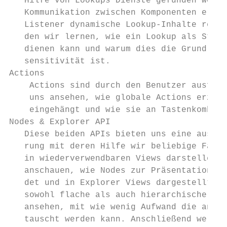
   Hilfe von Lookups Dienste gefunden werde
   Kommunikation zwischen Komponenten ermög
   Listener dynamische Lookup-Inhalte reali
   den wir lernen, wie ein Lookup als Stell
   dienen kann und warum dies die Grundlage
   sensitivität ist.

Actions

    Actions sind durch den Benutzer ausführ
    uns ansehen, wie globale Actions erzeug
    eingehängt und wie sie an Tastenkombina
Nodes & Explorer API

   Diese beiden APIs bieten uns eine ausgek
   rung mit deren Hilfe wir beliebige Fachm
   in wiederverwendbaren Views darstellen k
   anschauen, wie Nodes zur Präsentation vo
   det und in Explorer Views dargestellt we
   sowohl flache als auch hierarchische Str
   ansehen, mit wie wenig Aufwand die anzei
   tauscht werden kann. Anschließend werden