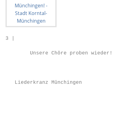
3 |                                        
        Unsere Chöre proben wieder!

                                           
                                           
   Liederkranz Münchingen                  
                                           
                                           
                                           
                                           