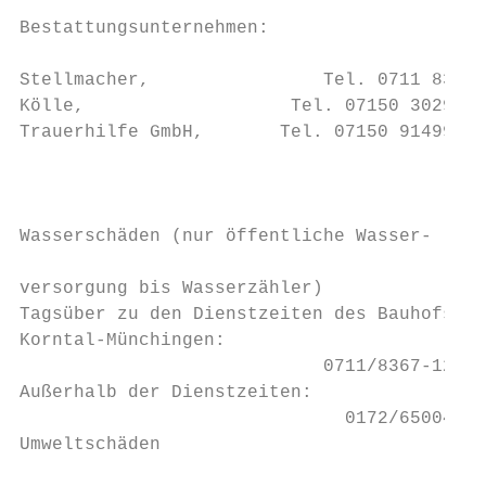
                                           
Bestattungsunternehmen:                    
                                           
Stellmacher,                Tel. 0711 83336
Kölle,                   Tel. 07150 302999

Trauerhilfe GmbH,       Tel. 07150 9149900

                                           
                                           
                                           
Wasserschäden (nur öffentliche Wasser-

                                           
versorgung bis Wasserzähler)               
Tagsüber zu den Dienstzeiten des Bauhofs   
Korntal-Münchingen:                        
                            0711/8367-1283 
Außerhalb der Dienstzeiten:                
                              0172/6500445 
Umweltschäden                              
                                           