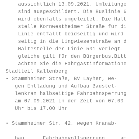
    aussichtlich 13.09.2021. Umleitungen   
    sind ausgeschildert. Die Buslinie 621  
    wird ebenfalls umgeleitet. Die Halte-  
    stelle Kornwestheimer Straße für diese 
    Linie entfällt beidseitig und wird beid
    seitig in die Lingwiesenstraße an die  
    Haltestelle der Linie 501 verlegt. Das 
    gleiche gilt für den Bürgerbus.Bitte be
    achten Sie die Fahrgastinformationen!  
Stadtteil Kallenberg                       
• Stammheimer Straße, BV Layher, we-       
   gen Entladung und Aufbau Baustel-       
   lenkran halbseitige Fahrbahnsperrung    
   am 07.09.2021 in der Zeit von 07.00     
   Uhr bis 17.00 Uhr                       
                                           
• Stammheimer Str. 42, wegen Kranab-       
                                           
   bau      Fahrbahnvollsperrung     am    