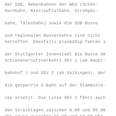
der SSB, Nebenbahnen der WEG (Schön-       
buchbahn, Wieslauftalbahn, Strohgäu-       
                                           
bahn, Tälesbahn) sowie die SSB-Busse       
                                           
und regionalen Busverkehre sind nicht      
betroffen. Ebenfalls planmäßig fahren in   
                                           
der Stuttgarter Innenstadt die Busse des   
Schienenersatzverkehrs SEV 1 (ab Haupt-    
                                           
bahnhof ) und SEV 2 (ab Vaihingen), der

                                           
die gesperrte S-Bahn auf der Stammstre-

                                           
cke ersetzt. Die Linie SEV 2 fährt auch an 
                                           
den Streiktagen zwischen 6.00 und 09.00    