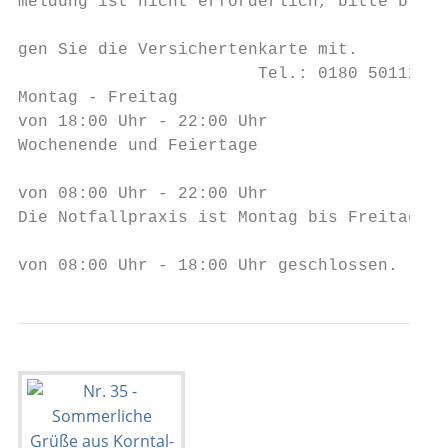
meldung ist nicht erforderlich, bitte brin-
                                           
gen Sie die Versichertenkarte mit.         
                        Tel.: 0180 5011230 
Montag - Freitag                           
von 18:00 Uhr - 22:00 Uhr                  
Wochenende und Feiertage                   
                                           
von 08:00 Uhr - 22:00 Uhr                  
Die Notfallpraxis ist Montag bis Freitag   
                                           
von 08:00 Uhr - 18:00 Uhr geschlossen.     