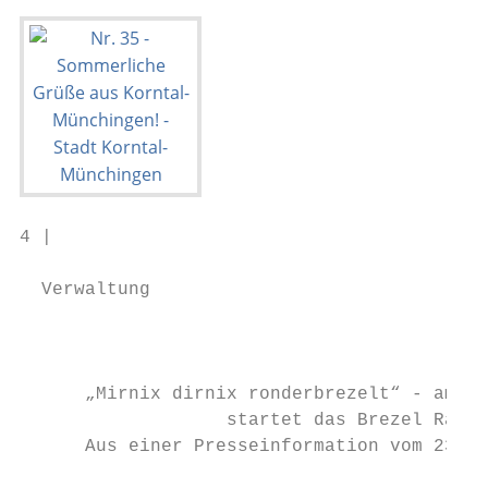
4 |                                        
  Verwaltung

                                           
                                           
      „Mirnix dirnix ronderbrezelt“ - am So
                   startet das Brezel Race 
      Aus einer Presseinformation vom 23.08
                                           