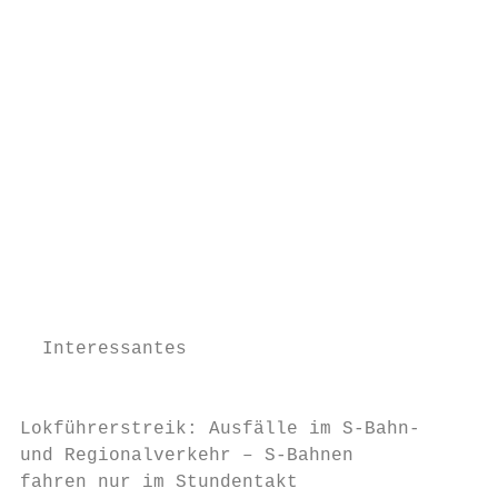
                                           
                                           
                                           
                                           
                                           
                                           
                                           
                                           
                                           
                                           
                                           
                                           
                                           
  Interessantes                            
                                           
                                           
Lokführerstreik: Ausfälle im S-Bahn-       
und Regionalverkehr – S-Bahnen             
fahren nur im Stundentakt                  