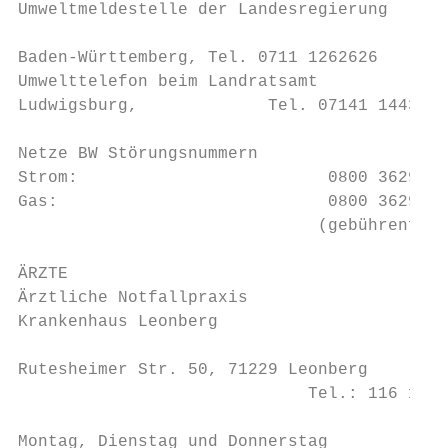
Umweltmeldestelle der Landesregierung

                                           
Baden-Württemberg, Tel. 0711 1262626       
Umwelttelefon beim Landratsamt             
Ludwigsburg,             Tel. 07141 144371 
                                           
Netze BW Störungsnummern                   
Strom:                         0800 3629477
Gas:                           0800 3629447
                              (gebührenfrei
                                           
ÄRZTE                                      
Ärztliche Notfallpraxis                    
Krankenhaus Leonberg                       
                                           
Rutesheimer Str. 50, 71229 Leonberg

                             Tel.: 116 117 
                                           
Montag, Dienstag und Donnerstag            