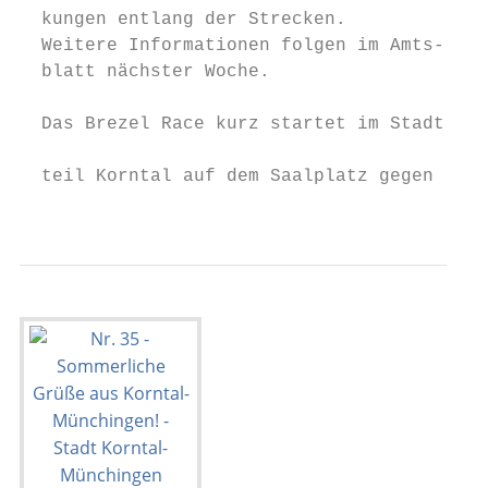
  kungen entlang der Strecken.             
  Weitere Informationen folgen im Amts-    
  blatt nächster Woche.                    
                                           
  Das Brezel Race kurz startet im Stadt-   
                                           
  teil Korntal auf dem Saalplatz gegen     
                                           