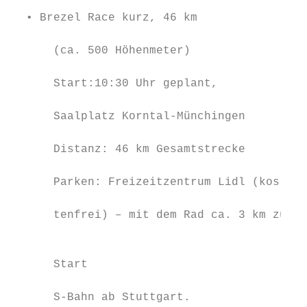
                                           
  • Brezel Race kurz, 46 km                
                                           
      (ca. 500 Höhenmeter)                 
                                           
      Start:10:30 Uhr geplant,             
                                           
      Saalplatz Korntal-Münchingen         
                                           
      Distanz: 46 km Gesamtstrecke         
                                           
      Parken: Freizeitzentrum Lidl (kos-   
                                           
      tenfrei) – mit dem Rad ca. 3 km zum  
                                           
                                           
      Start                                
                                           
      S-Bahn ab Stuttgart.
