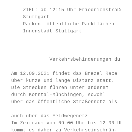
                                           
      ZIEL: ab 12:15 Uhr Friedrichstraße   
      Stuttgart                            
      Parken: öffentliche Parkflächen      
      Innenstadt Stuttgart                 
                                           
                                           
                                           
               Verkehrsbehinderungen durch 
                                           
  Am 12.09.2021 findet das Brezel Race     
  über kurze und lange Distanz statt.      
  Die Strecken führen unter anderem        
  durch Korntal-Münchingen, sowohl         
  über das öffentliche Straßennetz als     
                                           
  auch über das Feldwegenetz.              
  Im Zeitraum von 09.00 Uhr bis 12.00 Uhr  
  kommt es daher zu Verkehrseinschrän-     