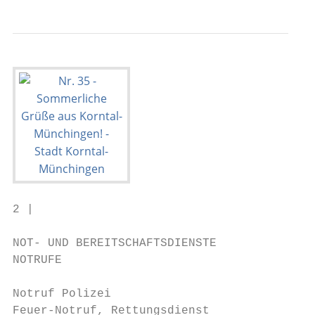
2 |                                        
NOT- UND BEREITSCHAFTSDIENSTE

NOTRUFE                                    
                                           
Notruf Polizei                           11
Feuer-Notruf, Rettungsdienst             11