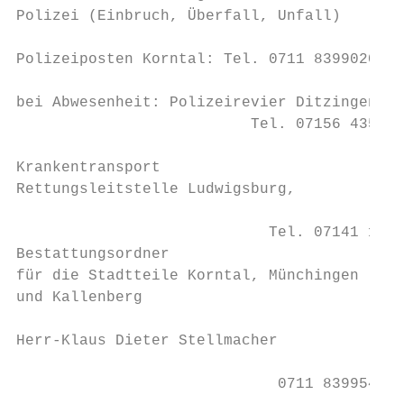
Polizei (Einbruch, Überfall, Unfall)       
                                           
Polizeiposten Korntal: Tel. 0711 8399020;  
                                           
bei Abwesenheit: Polizeirevier Ditzingen,

                          Tel. 07156 4352-0
                                           
Krankentransport                           
Rettungsleitstelle Ludwigsburg,            
                                           
                            Tel. 07141 1922
Bestattungsordner                          
für die Stadtteile Korntal, Münchingen     
und Kallenberg                             
                                           
Herr-Klaus Dieter Stellmacher

                                           
                             0711 83995414
