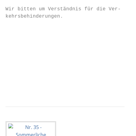
                                           
Wir bitten um Verständnis für die Ver-

kehrsbehinderungen.                        
                                           
                                           
                                           
                                           
                                           
                                           
                                           
                                           
                                           
                                           