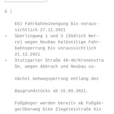
5 |                                        
    EG) Fahrbahneinengung bis voraus-

    sichtlich 27.11.2021                   
•   Sperlingweg 1 und 3 (Südlich Wer-      
    re) wegen Neubau halbseitige Fahr-     
    bahnsperrung bis voraussichtlich       
    21.12.2021                             
•   Stuttgarter Straße 40-48/Kronenstra-   
    ße, wegen Abbruch und Neubau zu-       
                                           
    nächst Gehwegsperrung entlang des      
                                           
    Baugrundstücks ab 15.09.2021.          
                                           
    Fußgänger werden bereits ab Fußgän-    
    gerüberweg Ecke Ziegeleistraße bis     