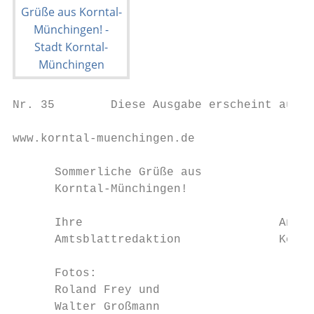
Nr. 35        Diese Ausgabe erscheint auch 
www.korntal-muenchingen.de                 
      Sommerliche Grüße aus

      Korntal-Münchingen!

      Ihre                            An al
      Amtsblattredaktion              Kornt
      Fotos:

      Roland Frey und

      Walter Großmann