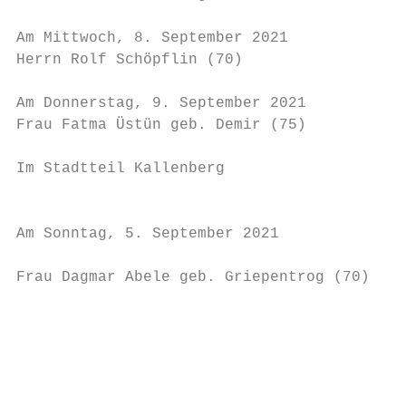
                                           
Am Mittwoch, 8. September 2021

Herrn Rolf Schöpflin (70)                  
                                           
Am Donnerstag, 9. September 2021           
Frau Fatma Üstün geb. Demir (75)           
                                           
Im Stadtteil Kallenberg                    
                                           
                                           
Am Sonntag, 5. September 2021              
                                           
Frau Dagmar Abele geb. Griepentrog (70)    
                                           
                                           
                                           
                                           
                                           