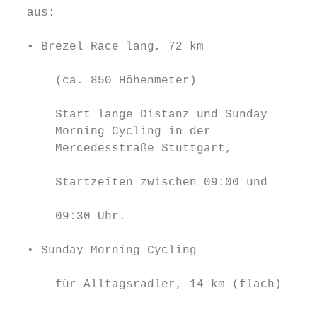
  aus:

                                           
  • Brezel Race lang, 72 km

                                           
      (ca. 850 Höhenmeter)

                                           
      Start lange Distanz und Sunday       
      Morning Cycling in der               
      Mercedesstraße Stuttgart,            
                                           
      Startzeiten zwischen 09:00 und       
                                           
      09:30 Uhr.                           
                                           
  • Sunday Morning Cycling                 
                                           
      für Alltagsradler, 14 km (flach)     
                                           