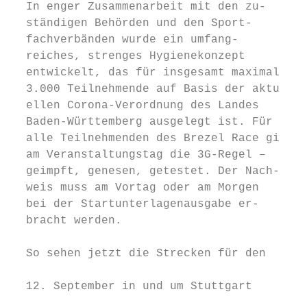
  In enger Zusammenarbeit mit den zu-      
  ständigen Behörden und den Sport-        
  fachverbänden wurde ein umfang-          
  reiches, strenges Hygienekonzept         
  entwickelt, das für insgesamt maximal    
  3.000 Teilnehmende auf Basis der aktu-   
  ellen Corona-Verordnung des Landes       
  Baden-Württemberg ausgelegt ist. Für     
  alle Teilnehmenden des Brezel Race gilt  
  am Veranstaltungstag die 3G-Regel –      
  geimpft, genesen, getestet. Der Nach-    
  weis muss am Vortag oder am Morgen       
  bei der Startunterlagenausgabe er-       
  bracht werden.                           
                                           
  So sehen jetzt die Strecken für den

                                           
  12. September in und um Stuttgart

                                           