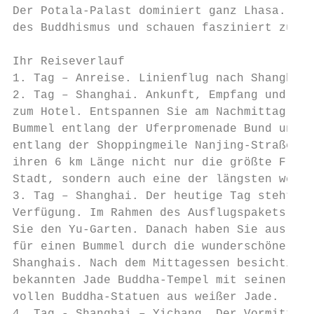
Der Potala-Palast dominiert ganz Lhasa. Er 
des Buddhismus und schauen fasziniert zu, w
Ihr Reiseverlauf                           
1. Tag – Anreise. Linienflug nach Shanghai.
2. Tag – Shanghai. Ankunft, Empfang und Tra
zum Hotel. Entspannen Sie am Nachmittag bei
Bummel entlang der Uferpromenade Bund und  
entlang der Shoppingmeile Nanjing-Straße, d
ihren 6 km Länge nicht nur die größte Flani
Stadt, sondern auch eine der längsten weltw
3. Tag – Shanghai. Der heutige Tag steht zu
Verfügung. Im Rahmen des Ausflugspakets bes
Sie den Yu-Garten. Danach haben Sie ausreic
für einen Bummel durch die wunderschöne Alt
Shanghais. Nach dem Mittagessen besichtigen
bekannten Jade Buddha-Tempel mit seinen pra
vollen Buddha-Statuen aus weißer Jade.     