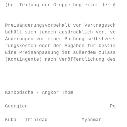
(bei Teilung der Gruppe begleitet der Arzt 
                                           
Preisänderungsvorbehalt vor Vertragsschluss
behält sich jedoch ausdrücklich vor, vor Ab
Änderungen vor einer Buchung selbstverständ
rungskosten oder der Abgaben für bestimmte 
Eine Preisanpassung ist außerdem zulässig, 
(Kontingente) nach Veröffentlichung des Kat
Kambodscha - Angkor Thom                   
Georgien                             Peru -
Kuba - Trinidad            Myanmar