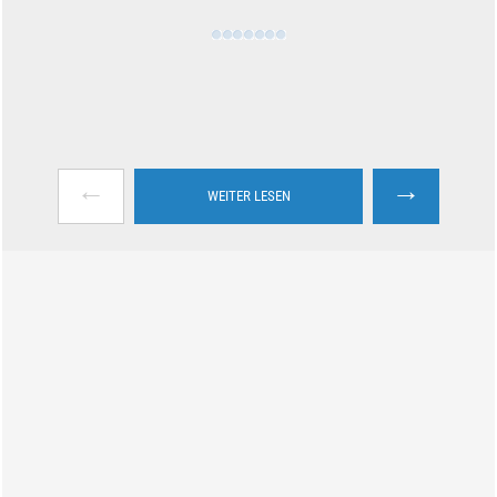
←
→
WEITER LESEN