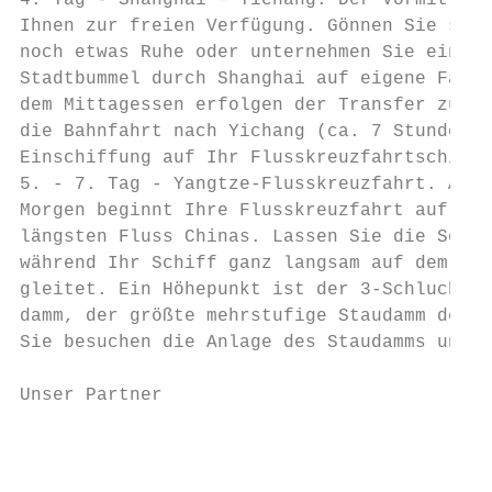
4. Tag - Shanghai – Yichang. Der Vormittag 
Ihnen zur freien Verfügung. Gönnen Sie sich
noch etwas Ruhe oder unternehmen Sie einen 
Stadtbummel durch Shanghai auf eigene Faust
dem Mittagessen erfolgen der Transfer zum B
die Bahnfahrt nach Yichang (ca. 7 Stunden) 
Einschiffung auf Ihr Flusskreuzfahrtschiff.
5. - 7. Tag - Yangtze-Flusskreuzfahrt. Am f
Morgen beginnt Ihre Flusskreuzfahrt auf dem
längsten Fluss Chinas. Lassen Sie die Seele
während Ihr Schiff ganz langsam auf dem Yan
gleitet. Ein Höhepunkt ist der 3-Schluchten
damm, der größte mehrstufige Staudamm der W
Sie besuchen die Anlage des Staudamms und d
                                           
Unser Partner                              
                                           
                                           
                                           