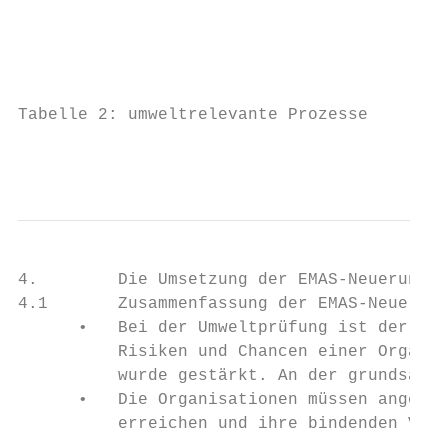
                                           
                                           
                                           
Tabelle 2: umweltrelevante Prozesse

                                           
4.        Die Umsetzung der EMAS-Neuerungen

4.1       Zusammenfassung der EMAS-Neuerung
      •   Bei der Umweltprüfung ist der Kon
          Risiken und Chancen einer Organis
          wurde gestärkt. An der grundsätzl
      •   Die Organisationen müssen angeben
          erreichen und ihre bindenden Verp