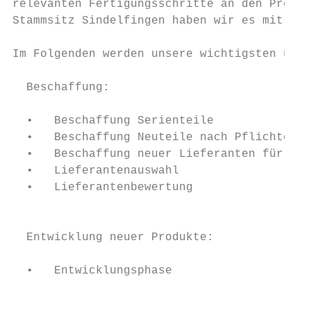
relevanten Fertigungsschritte an den Produk
Stammsitz Sindelfingen haben wir es mit ein
Im Folgenden werden unsere wichtigsten umwe
  Beschaffung:                             
                                           
  •   Beschaffung Serienteile              
  •   Beschaffung Neuteile nach Pflichtenhe
  •   Beschaffung neuer Lieferanten für Ser
  •   Lieferantenauswahl                   
  •   Lieferantenbewertung                 
                                           
                                           
  Entwicklung neuer Produkte:              
                                           
  •   Entwicklungsphase                    
                                           
                                           