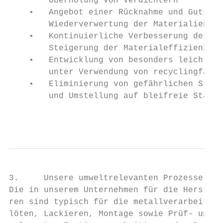
        Überholung von Verdichtern

    •   Angebot einer Rücknahme und Gutschr
        Wiederverwertung der Materialien zu
    •   Kontinuierliche Verbesserung des Kä
        Steigerung der Materialeffizienz

    •   Entwicklung von besonders leichten 
        unter Verwendung von recyclingfähig
    •   Eliminierung von gefährlichen Stoff
        und Umstellung auf bleifreie Stahl-
                                           
3.     Unsere umweltrelevanten Prozesse

Die in unserem Unternehmen für die Herstell
ren sind typisch für die metallverarbeitend
löten, Lackieren, Montage sowie Prüf- und T