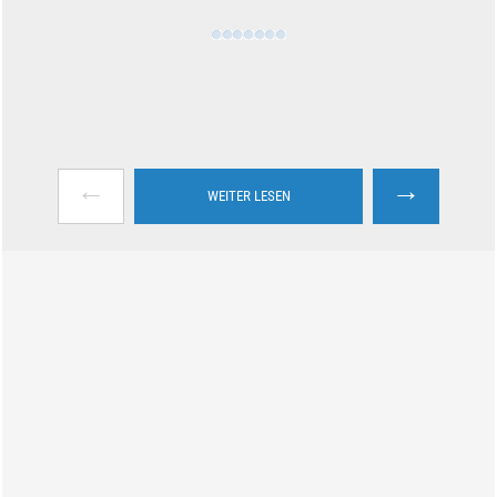
←
→
WEITER LESEN