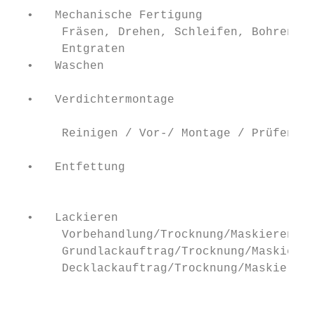
  •   Mechanische Fertigung

       Fräsen, Drehen, Schleifen, Bohren,  
       Entgraten                           
  •   Waschen                              
                                           
  •   Verdichtermontage                    
                                           
       Reinigen / Vor-/ Montage / Prüfen / 
                                           
  •   Entfettung                           
                                           
                                           
  •   Lackieren                            
       Vorbehandlung/Trocknung/Maskieren   
       Grundlackauftrag/Trocknung/Maskieren
       Decklackauftrag/Trocknung/Maskieren 
                                           
                                           