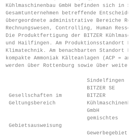
Kühlmaschinenbau GmbH befinden sich in Sind
Gesamtunternehmen betreffende Entscheidunge
übergeordnete administrative Bereiche Recht
Rechnungswesen, Controlling, Human Ressourc
Die Produktfertigung der BITZER Kühlmaschin
und Hailfingen. Am Produktionsstandort Rott
Klimatechnik. Am benachbarten Standort Hail
kompakte Ammoniak Kälteanlagen (ACP = ammon
werden über Rottenburg sowie über weitere T
                          Sindelfingen     
                          BITZER SE

 Gesellschaften im        BITZER           
 Geltungsbereich          Kühlmaschinenbau 
                          GmbH             
                          gemischtes

 Gebietsausweisung                         
                          Gewerbegebiet
