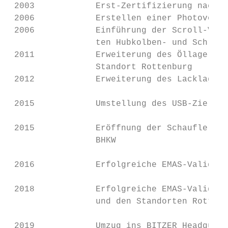
 2003            Erst-Zertifizierung nach I
 2006            Erstellen einer Photovolta
 2006            Einführung der Scroll-Verd
                 ten Hubkolben- und Schraub
 2011            Erweiterung des Öllagers f
                 Standort Rottenburg

 2012            Erweiterung des Lacklagers
 2015            Umstellung des USB-Zielpro
 2015            Eröffnung der Schaufler Ac
                 BHKW

 2016            Erfolgreiche EMAS-Validier
 2018            Erfolgreiche EMAS-Validier
                 und den Standorten Rottenb
 2019            Umzug ins BITZER Headquart