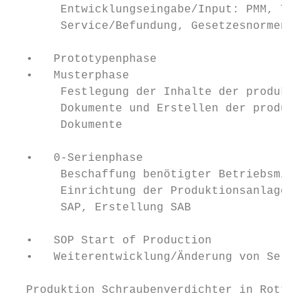
       Entwicklungseingabe/Input: PMM, Tech
       Service/Befundung, Gesetzesnormen et
                                           
  •   Prototypenphase                      
  •   Musterphase                          
       Festlegung der Inhalte der produktbe
       Dokumente und Erstellen der produktb
       Dokumente

                                           
  •   0-Serienphase

       Beschaffung benötigter Betriebsmitte
       Einrichtung der Produktionsanlagen (
       SAP, Erstellung SAB

  •   SOP Start of Production

  •   Weiterentwicklung/Änderung von Serien
  Produktion Schraubenverdichter in Rottenb
                                           