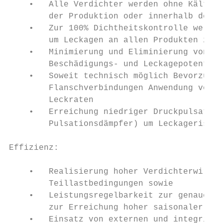
    •   Alle Verdichter werden ohne Kältemi
        der Produktion oder innerhalb der L
    •   Zur 100% Dichtheitskontrolle werden
        um Leckagen an allen Produkten zuve
    •   Minimierung und Eliminierung von ex
        Beschädigungs- und Leckagepotential
    •   Soweit technisch möglich Bevorzugun
        Flanschverbindungen Anwendung von h
        Leckraten

    •   Erreichung niedriger Druckpulsation
        Pulsationsdämpfer) um Leckagerisike
Effizienz:

    •   Realisierung hoher Verdichterwirkun
        Teillastbedingungen sowie

    •   Leistungsregelbarkeit zur genauen E
        zur Erreichung hoher saisonaler Eff
    •   Einsatz von externen und integriert