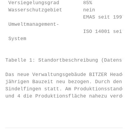
 Versiegelungsgrad        85%              
 Wasserschutzgebiet       nein             
                          EMAS seit 1997   
 Umweltmanagement-

                          ISO 14001 seit 20
 System

                                           
Tabelle 1: Standortbeschreibung (Datenstand
Das neue Verwaltungsgebäude BITZER Headquar
jährigen Bauzeit neu bezogen. Durch den Neu
Sindelfingen statt. Am Produktionsstandort 
und 4 die Produktionsfläche nahezu verdoppe
                                           