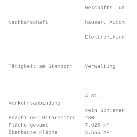
                                           
                          Geschäfts- und Wo
                                           
 Nachbarschaft            häuser, Automobil
                                           
                          Elektronikindustr
                                           
                                           
                                           
 Tätigkeit am Standort    Verwaltung       
                                           
                                           
                          A 81,            
 Verkehrsanbindung

                          kein Schienenansc
 Anzahl der Mitarbeiter   230              
 Fläche gesamt            7.825 m²         
 überbaute Fläche         5.565 m²         