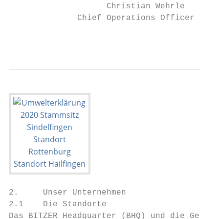
                    Christian Wehrle

              Chief Operations Officer

                                           
2.     Unser Unternehmen

2.1    Die Standorte

Das BITZER Headquarter (BHQ) und die Geschä