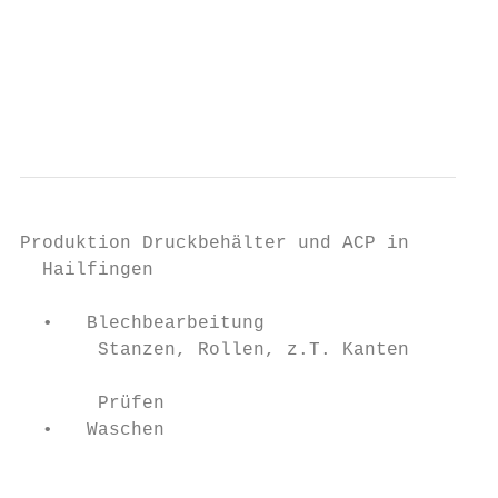
                                           
                                           
                                           
                                           
Produktion Druckbehälter und ACP in        
  Hailfingen                               
  •   Blechbearbeitung                     
       Stanzen, Rollen, z.T. Kanten        
                                           
       Prüfen                              
  •   Waschen

                                           
                                           