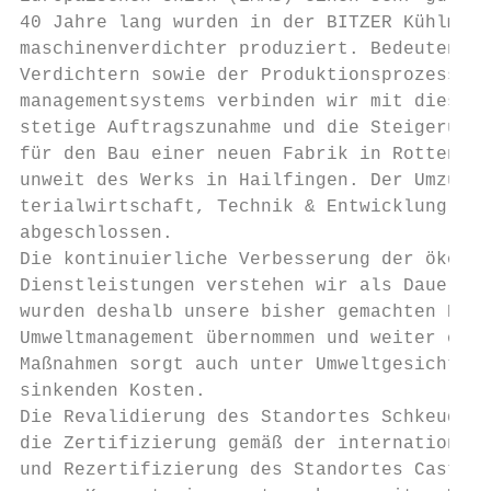
40 Jahre lang wurden in der BITZER Kühlmasc
maschinenverdichter produziert. Bedeutende 
Verdichtern sowie der Produktionsprozesse u
managementsystems verbinden wir mit diesem 
stetige Auftragszunahme und die Steigerung 
für den Bau einer neuen Fabrik in Rottenbur
unweit des Werks in Hailfingen. Der Umzug w
terialwirtschaft, Technik & Entwicklung im 
abgeschlossen.

Die kontinuierliche Verbesserung der ökolog
Dienstleistungen verstehen wir als Dauerauf
wurden deshalb unsere bisher gemachten Erfa
Umweltmanagement übernommen und weiter opti
Maßnahmen sorgt auch unter Umweltgesichtspu
sinkenden Kosten.

Die Revalidierung des Standortes Schkeuditz
die Zertifizierung gemäß der internationale
und Rezertifizierung des Standortes Castelo