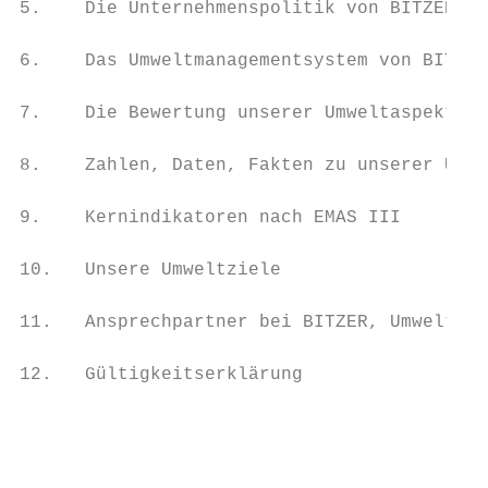
5.    Die Unternehmenspolitik von BITZER

6.    Das Umweltmanagementsystem von BITZER

7.    Die Bewertung unserer Umweltaspekte

8.    Zahlen, Daten, Fakten zu unserer Umwe
9.    Kernindikatoren nach EMAS III

10.   Unsere Umweltziele

11.   Ansprechpartner bei BITZER, Umweltgut
12.   Gültigkeitserklärung

                                         2/