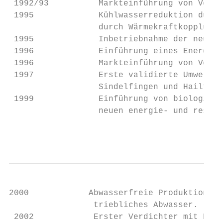
 1992/93          Markteinführung von Verdi
 1995             Kühlwasserreduktion durch
                  durch Wärmekraftkopplung 
 1995             Inbetriebnahme der neuen 
 1996             Einführung eines Energiem
 1996             Markteinführung von Verdi
 1997             Erste validierte Umwelter
                  Sindelfingen und Hailfing
 1999             Einführung von biologisch
                  neuen energie- und ressou
                                           
2000            Abwasserfreie Produktion du
                 triebliches Abwasser.

 2002            Erster Verdichter mit Kohl