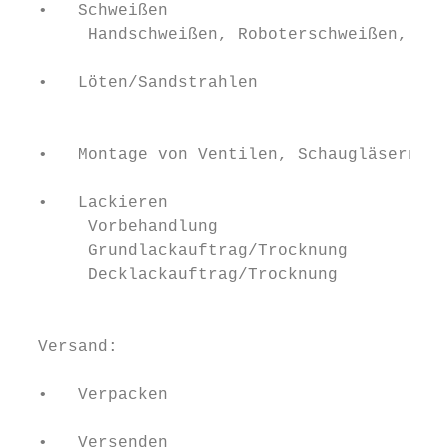
  •   Schweißen

       Handschweißen, Roboterschweißen, WAG
                                           
  •   Löten/Sandstrahlen

                                           
                                           
  •   Montage von Ventilen, Schaugläsern, S
                                           
  •   Lackieren

       Vorbehandlung                       
       Grundlackauftrag/Trocknung          
       Decklackauftrag/Trocknung           
                                           
                                           
  Versand:                                 
                                           
  •   Verpacken                            
                                           
  •   Versenden
