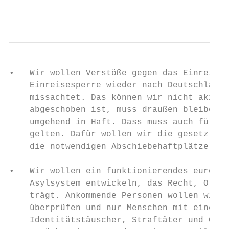
                                           
•   Wir wollen Verstöße gegen das Einreisev
    Einreisesperre wieder nach Deutschland 
    missachtet. Das können wir nicht akzept
    abgeschoben ist, muss draußen bleiben. 
    umgehend in Haft. Dass muss auch für di
    gelten. Dafür wollen wir die gesetzlich
    die notwendigen Abschiebehaftplätze ber
•   Wir wollen ein funktionierendes europäi
    Asylsystem entwickeln, das Recht, Ordnu
    trägt. Ankommende Personen wollen wir i
    überprüfen und nur Menschen mit einem w
    Identitätstäuscher, Straftäter und Gefä