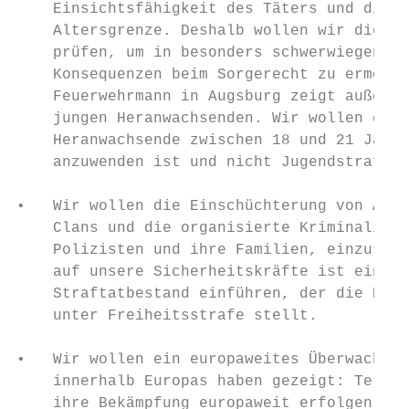
    Einsichtsfähigkeit des Täters und die S
    Altersgrenze. Deshalb wollen wir die Au
    prüfen, um in besonders schwerwiegenden
    Konsequenzen beim Sorgerecht zu ermögli
    Feuerwehrmann in Augsburg zeigt außerde
    jungen Heranwachsenden. Wir wollen desh
    Heranwachsende zwischen 18 und 21 Jahre
    anzuwenden ist und nicht Jugendstrafrec
•   Wir wollen die Einschüchterung von Amts
    Clans und die organisierte Kriminalität
    Polizisten und ihre Familien, einzuschü
    auf unsere Sicherheitskräfte ist ein An
    Straftatbestand einführen, der die Eins
    unter Freiheitsstrafe stellt.

•   Wir wollen ein europaweites Überwachung
    innerhalb Europas haben gezeigt: Terror
    ihre Bekämpfung europaweit erfolgen. Da