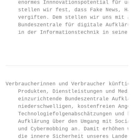
    enormes Innnovationspotential für unser
    stellen wir fest, dass Fake News, Hate 
    vergiften. Dem stellen wir uns mit alle
    Bundeszentrale für digitale Aufklärung 
    in der Informationstechnik in seiner Ro
                                           
Verbraucherinnen und Verbraucher künftig in
    Produkten, Dienstleistungen und Mediena
    einzurichtende Bundeszentrale Aufklärun
    niederschwelligen, kostenfreien Angebot
    Technologiefolgenabschätzungen und biet
    Aufklärung über den Umgang mit Social M
    und Cybermobbing an. Damit erhöhen wir 
    die innere Sicherheit unseres Landes. D