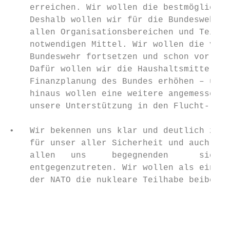
    erreichen. Wir wollen die bestmögliche 
    Deshalb wollen wir für die Bundeswehr d
    allen Organisationsbereichen und Teilst
    notwendigen Mittel. Wir wollen die von 
    Bundeswehr fortsetzen und schon vor 203
    Dafür wollen wir die Haushaltsmittel fü
    Finanzplanung des Bundes erhöhen – um j
    hinaus wollen eine weitere angemessene 
    unsere Unterstützung in den Flucht- und
•   Wir bekennen uns klar und deutlich zur 
    für unser aller Sicherheit und auch zuk
    allen   uns     begegnenden      sicher
    entgegenzutreten. Wir wollen als einen 
    der NATO die nukleare Teilhabe beibehal
                                           