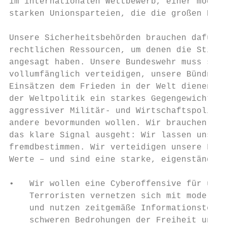
im internationalen Wettbewerb, einer modern
starken Unionsparteien, die die großen Hera
Unsere Sicherheitsbehörden brauchen dafür a
rechtlichen Ressourcen, um denen die Stirn 
angesagt haben. Unsere Bundeswehr muss so a
vollumfänglich verteidigen, unsere Bündnisv
Einsätzen dem Frieden in der Welt dienen ka
der Weltpolitik ein starkes Gegengewicht bi
aggressiver Militär- und Wirtschaftspolitik
andere bevormunden wollen. Wir brauchen ein
das klare Signal ausgeht: Wir lassen uns ni
fremdbestimmen. Wir verteidigen unsere Frei
Werte – und sind eine starke, eigenständige
•   Wir wollen eine Cyberoffensive für unse
    Terroristen vernetzen sich mit modernen
    und nutzen zeitgemäße Informationstechn
    schweren Bedrohungen der Freiheit und S