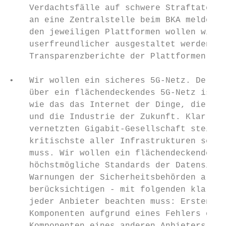
    Verdachtsfälle auf schwere Straftaten o
    an eine Zentralstelle beim BKA melden m
    den jeweiligen Plattformen wollen wir w
    userfreundlicher ausgestaltet werden. G
    Transparenzberichte der Plattformen.

•   Wir wollen ein sicheres 5G-Netz. Der sc
    über ein flächendeckendes 5G-Netz ist d
    wie das das Internet der Dinge, die Tel
    und die Industrie der Zukunft. Klar ist
    vernetzten Gigabit-Gesellschaft steigt.
    kritischste aller Infrastrukturen sein,
    muss. Wir wollen ein flächendeckendes u
    höchstmögliche Standards der Datensiche
    Warnungen der Sicherheitsbehörden als a
    berücksichtigen - mit folgenden klaren 
    jeder Anbieter beachten muss: Erstens b
    Komponenten aufgrund eines Fehlers oder