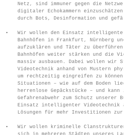
    Netz, sind immuner gegen die Netzwerkef
    digitaler Echokammern einzuschätzen und
    durch Bots, Desinformation und gefälsch
•   Wir wollen den Einsatz intelligenter Vi
    Bahnhöfen in Frankfurt, Nürnberg und Be
    aufzuklären und Täter zu überführen. Wi
    Bahnhöfen weiter stärken und die Videoü
    massiv ausbauen. Dabei wollen wir Straf
    Videotechnik anhand von Mustern physisc
    um rechtzeitig eingreifen zu können. In
    Situationen – wie auf dem Boden liegend
    herrenlose Gepäckstücke – und kann im Z
    Gefahrenabwehr zum Schutz unserer Bürge
    Einsatz intelligenter Videotechnik ausb
    Lösungen für mehr Investitionen zur Sic
•   Wir wollen kriminelle Clanstrukturen ko
    sich in mehreren Städten unseres Landes