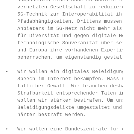
    Komponenten eines anderen Anbieters. Da
    vernetzten Gesellschaft zu reduzieren. 
    5G-Technik zur Interoperabilität ihrer 
    Pfadabhängigkeiten. Drittens müssen wir
    Anbieters im 5G-Netz nicht mehr als 50 
    für Diversität und gegen digitale Monok
    technologische Souveränität über seine 
    und Europa ihre vorhandenen Expertisen 
    beherrschen, um eigenständig gestalten 
•   Wir wollen ein digitales Beleidigungsst
    Speech im Internet bekämpfen. Hass und 
    tätlicher Gewalt. Wir brauchen deshalb 
    Strafbarkeit entsprechender Taten im In
    wollen wir stärker bestrafen. Um unser 
    Beleidigungsdelikte umgestaltet und bes
    härter bestraft werden.

•   Wir wollen eine Bundeszentrale für digi