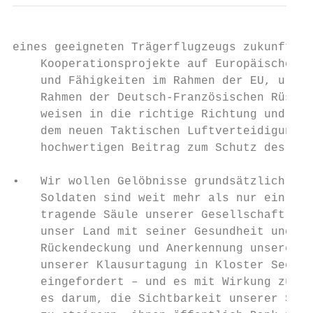
eines geeigneten Trägerflugzeugs zukunftsfe
    Kooperationsprojekte auf Europäischer E
    und Fähigkeiten im Rahmen der EU, u.a. 
    Rahmen der Deutsch-Französischen Rüstun
    weisen in die richtige Richtung und stä
    dem neuen Taktischen Luftverteidigungss
    hochwertigen Beitrag zum Schutz des Bün
•   Wir wollen Gelöbnisse grundsätzlich öff
    Soldaten sind weit mehr als nur ein Tei
    tragende Säule unserer Gesellschaft. We
    unser Land mit seiner Gesundheit und se
    Rückendeckung und Anerkennung unseres L
    unserer Klausurtagung in Kloster Seeon 
    eingefordert – und es mit Wirkung zum 1
    es darum, die Sichtbarkeit unserer Sold