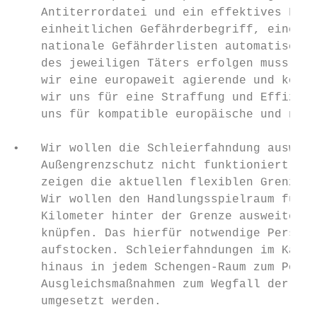
    Antiterrordatei und ein effektives Früh
    einheitlichen Gefährderbegriff, eine ge
    nationale Gefährderlisten automatisch z
    des jeweiligen Täters erfolgen muss. Au
    wir eine europaweit agierende und koord
    wir uns für eine Straffung und Effizien
    uns für kompatible europäische und nati
•   Wir wollen die Schleierfahndung ausweit
    Außengrenzschutz nicht funktioniert, si
    zeigen die aktuellen flexiblen Grenzkon
    Wir wollen den Handlungsspielraum für S
    Kilometer hinter der Grenze ausweiten u
    knüpfen. Das hierfür notwendige Persona
    aufstocken. Schleierfahndungen im Kampf
    hinaus in jedem Schengen-Raum zum Poliz
    Ausgleichsmaßnahmen zum Wegfall der Gre
    umgesetzt werden.
