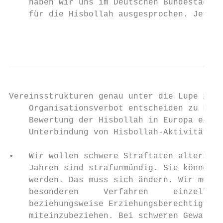
    haben wir uns im Deutschen Bundestag in
    für die Hisbollah ausgesprochen. Jetzt 
                                           
Vereinsstrukturen genau unter die Lupe zu n
    Organisationsverbot entscheiden zu könn
    Bewertung der Hisbollah in Europa ein, 
    Unterbindung von Hisbollah-Aktivitäten 
•   Wir wollen schwere Straftaten altersuna
    Jahren sind strafunmündig. Sie können d
    werden. Das muss sich ändern. Wir müsse
    besonderen     Verfahren     einzelfall
    beziehungsweise Erziehungsberechtigten 
    miteinzubeziehen. Bei schweren Gewaltve