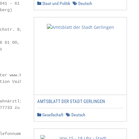
41 - 61 30,

Staat und Politik
Deutsch
erg)

hstr. 8,

 81 00,



er www.Pflege-

tion Vaihingen/Enz)

ahnärztlichen Not-

AMTSBLATT DER STADT GERLINGEN
77733 zu erfragen.

Gesellschaft
Deutsch
efonnummer des
