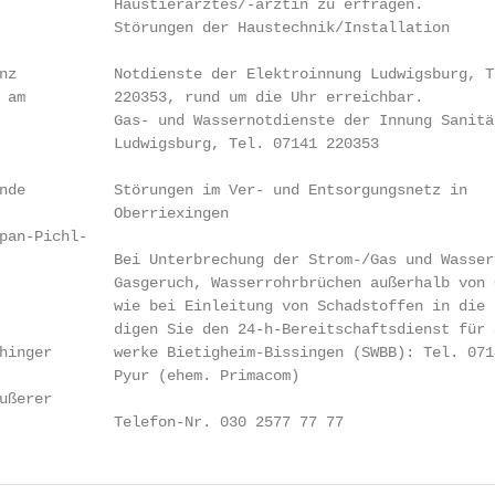
             Haustierarztes/-ärztin zu erfragen.

             Störungen der Haustechnik/Installation

nz           Notdienste der Elektroinnung Ludwigsburg, Te
 am          220353, rund um die Uhr erreichbar.

             Gas- und Wassernotdienste der Innung Sanitär
             Ludwigsburg, Tel. 07141 220353

nde          Störungen im Ver- und Entsorgungsnetz in

             Oberriexingen

pan-Pichl-

             Bei Unterbrechung der Strom-/Gas und Wasserv
             Gasgeruch, Wasserrohrbrüchen außerhalb von G
             wie bei Einleitung von Schadstoffen in die 
             digen Sie den 24-h-Bereitschaftsdienst für 
hinger       werke Bietigheim-Bissingen (SWBB): Tel. 0714
             Pyur (ehem. Primacom)

ßerer

             Telefon-Nr. 030 2577 77 77