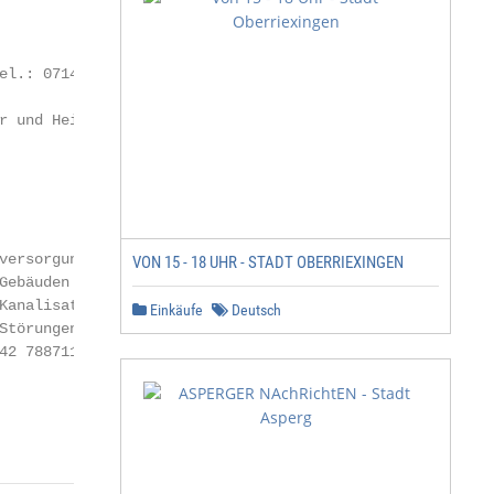
l.: 07141

 und Heizung

ersorgung, bei

VON 15 - 18 UHR - STADT OBERRIEXINGEN
ebäuden so-

Kanalisation verstän-

Einkäufe
Deutsch
Störungen der Stadt-

2 7887111.
