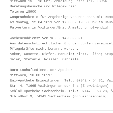
Mittwoch 15 - 18 Uhr, Anmeldung unter Tel. 18954   
Beratungsbesuche und Pflegekurse:                  
Telefon 18900

Gesprächskreis für Angehörige von Menschen mit Deme
am Montag, 12.04.2021 von 17.30 - 19.30 Uhr im Haus
Pulverturm in Vaihingen/Enz. Anmeldung notwendig!  
                                                   
Wochenenddienst vom 13. - 14.03.2021

Aus datenschutzrechtlichen Gründen dürfen vereinzel
Pflegekräfte nicht benannt werden.                 
Acker, Cosette; Kiefer, Manuela; Klett, Elisa; Krup
maier, Stefanie; Rössler, Gabriele                 
                                                   
Bereitschaftsdienst der Apotheken                  
Mittwoch, 10.03.2021:                              
Enz-Apotheke Enzweihingen, Tel.: 07042 - 54 31, Vai
Str. 4, 71665 Vaihingen an der Enz (Enzweihingen)  
Schloß-Apotheke Sachsenheim, Tel.: 07147 - 63 28, Äu
Schloßhof 9, 74343 Sachsenheim (Großsachsenheim)   