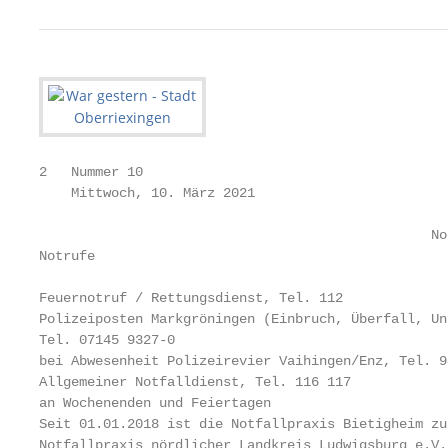
2   Nummer 10

    Mittwoch, 10. März 2021

                                                 No
Notrufe                                            
                                                   
Feuernotruf / Rettungsdienst, Tel. 112             
Polizeiposten Markgröningen (Einbruch, Überfall, Un
Tel. 07145 9327-0                                  
bei Abwesenheit Polizeirevier Vaihingen/Enz, Tel. 9
Allgemeiner Notfalldienst, Tel. 116 117            
an Wochenenden und Feiertagen                      
Seit 01.01.2018 ist die Notfallpraxis Bietigheim zu
Notfallpraxis nördlicher Landkreis Ludwigsburg e.V.