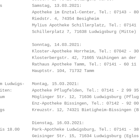
s            Samstag, 13.03.2021:

             Apotheke im Enztal-Center, Tel.: 07143 - 80 
             Riedstr. 4, 74354 Besigheim

             Mylius Apotheke Schillerplatz, Tel.: 07141 -
             Schillerplatz 7, 71638 Ludwigsburg (Mitte)

             Sonntag, 14.03.2021:

             Kloster-Apotheke Horrheim, Tel.: 07042 - 30 
             Klosterbergstr. 42, 71665 Vaihingen an der E
             Rathaus Apotheke Tamm, Tel.: 07141 - 60 11 6
             Hauptstr. 104, 71732 Tamm

m Ludwigs-   Montag, 15.03.2021:

iten:        Apotheke Pflugfelden, Tel.: 07141 - 2 99 35 
um           Möglinger Str. 12, 71636 Ludwigsburg (Pflugf
             Enz-Apotheke Bissingen, Tel.: 07142 - 92 00 
gs           Kreuzstr. 12, 74321 Bietigheim-Bissingen (Bi
             Dienstag, 16.03.2021:

is 18.00     Park-Apotheke Ludwigsburg, Tel.: 07141 - 38 
             Geisinger Str. 15, 71634 Ludwigsburg (Eglosh