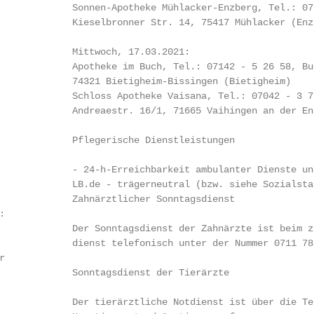
             Sonnen-Apotheke Mühlacker-Enzberg, Tel.: 070
             Kieselbronner Str. 14, 75417 Mühlacker (Enzb
             Mittwoch, 17.03.2021:

             Apotheke im Buch, Tel.: 07142 - 5 26 58, Buc
             74321 Bietigheim-Bissingen (Bietigheim)

             Schloss Apotheke Vaisana, Tel.: 07042 - 3 76
             Andreaestr. 16/1, 71665 Vaihingen an der Enz
             Pflegerische Dienstleistungen

             - 24-h-Erreichbarkeit ambulanter Dienste unt
             LB.de - trägerneutral (bzw. siehe Sozialsta
             Zahnärztlicher Sonntagsdienst



             Der Sonntagsdienst der Zahnärzte ist beim z
             dienst telefonisch unter der Nummer 0711 78


             Sonntagsdienst der Tierärzte

             Der tierärztliche Notdienst ist über die Tel