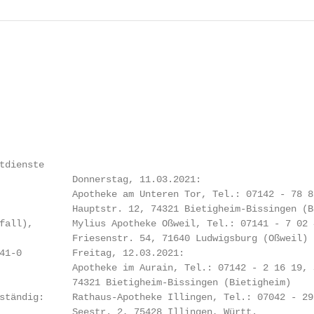
tdienste

             Donnerstag, 11.03.2021:

             Apotheke am Unteren Tor, Tel.: 07142 - 78 86
             Hauptstr. 12, 74321 Bietigheim-Bissingen (Bi
fall),       Mylius Apotheke Oßweil, Tel.: 07141 - 7 02 4
             Friesenstr. 54, 71640 Ludwigsburg (Oßweil)

41-0         Freitag, 12.03.2021:

             Apotheke im Aurain, Tel.: 07142 - 2 16 19, 
             74321 Bietigheim-Bissingen (Bietigheim)

ständig:     Rathaus-Apotheke Illingen, Tel.: 07042 - 29 
             Seestr. 2, 75428 Illingen, Württ.
