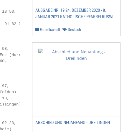
AUSGABE NR. 19 24. DEZEMBER 2020 - 8.
18 53,

JANUAR 2021 KATHOLISCHE PFARREI RUSWIL
 91 82 30,

Gesellschaft
Deutsch
58,

nz (Horrheim)

0,

67,

elden)

13,

ssingen)

ABSCHIED UND NEUANFANG - DREILINDEN
02 23,

eim)
