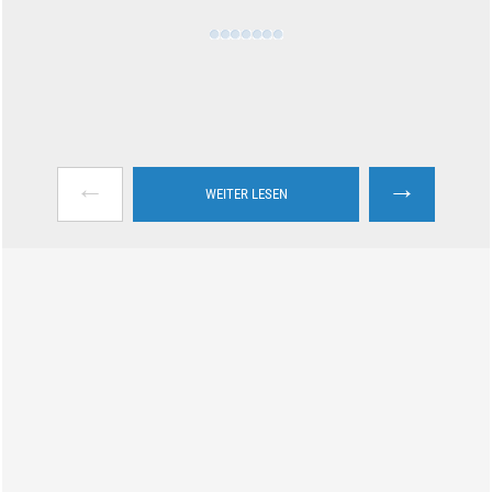
←
→
WEITER LESEN