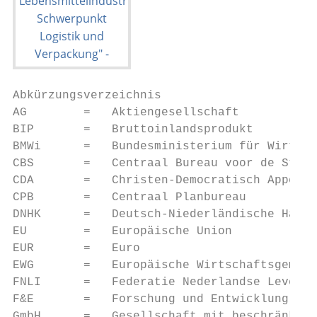
Abkürzungsverzeichnis

AG        =   Aktiengesellschaft

BIP       =   Bruttoinlandsprodukt

BMWi      =   Bundesministerium für Wirtsch
CBS       =   Centraal Bureau voor de Stati
CDA       =   Christen-Democratisch Appèl

CPB       =   Centraal Planbureau

DNHK      =   Deutsch-Niederländische Hande
EU        =   Europäische Union

EUR       =   Euro

EWG       =   Europäische Wirtschaftsgemein
FNLI      =   Federatie Nederlandse Levensm
F&E       =   Forschung und Entwicklung

GmbH      =   Gesellschaft mit beschränkter