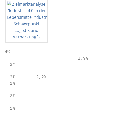
4%

                            2,9%

  3%

                                           
  3%        2,2%

  2%

                                           
  2%

  1%
