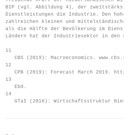
Treibende Kraft der niederländischen Wirtsc
BIP (vgl. Abbildung 4), der zweitstärkste S
Dienstleistungen die Industrie. Den hohen A
zahlreichen kleinen und mittelständischen U
als die Hälfte der Bevölkerung im Dienstlei
Ländern hat der Industriesektor in den Nied
11

   CBS (2019): Macroeconomics. www.cbs.nl.

12

   CPB (2019): Forecast March 2019. http://
13

   Ebd.

14

   GTaI (2018): Wirtschaftsstruktur Niederl