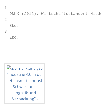
1

  DNHK (2018): Wirtschaftsstandort Niederla
2

  Ebd.

3

  Ebd.