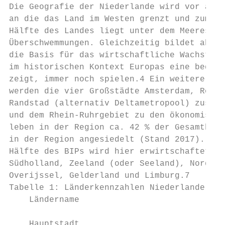
Die Geografie der Niederlande wird vor alle
an die das Land im Westen grenzt und zum an
Hälfte des Landes liegt unter dem Meeresspi
Überschwemmungen. Gleichzeitig bildet aber 
die Basis für das wirtschaftliche Wachstum 
im historischen Kontext Europas eine bedeut
zeigt, immer noch spielen.4 Ein weiterer ze
werden die vier Großstädte Amsterdam, Rotte
Randstad (alternativ Deltametropool) zusamm
und dem Rhein-Ruhrgebiet zu den ökonomisch 
leben in der Region ca. 42 % der Gesamtbevö
in der Region angesiedelt (Stand 2017). Ran
Hälfte des BIPs wird hier erwirtschaftet.6 
Südholland, Zeeland (oder Seeland), Nordbra
Overijssel, Gelderland und Limburg.7

Tabelle 1: Länderkennzahlen Niederlande

    Ländername                            K
    Hauptstadt                            A