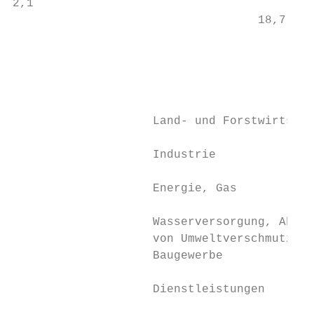
2,1

                                   18,7    
                                           
                                           
                                           
                    Land- und Forstwirtscha
                    Industrie

                    Energie, Gas

                    Wasserversorgung, Abwas
                    von Umweltverschmutzung
                    Baugewerbe

                    Dienstleistungen
