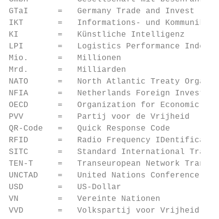
GTaI      =   Germany Trade and Invest

IKT       =   Informations- und Kommunikati
KI        =   Künstliche Intelligenz

LPI       =   Logistics Performance Index

Mio.      =   Millionen

Mrd.      =   Milliarden

NATO      =   North Atlantic Treaty Organiz
NFIA      =   Netherlands Foreign Investmen
OECD      =   Organization for Economic Coo
PVV       =   Partij voor de Vrijheid

QR-Code   =   Quick Response Code

RFID      =   Radio Frequency IDentificatio
SITC      =   Standard International Trade 
TEN-T     =   Transeuropean Network Transpo
UNCTAD    =   United Nations Conference on 
USD       =   US-Dollar

VN        =   Vereinte Nationen

VVD       =   Volkspartij voor Vrijheid en 