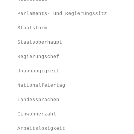
    Parlaments- und Regierungssitz        D
    Staatsform                            P
    Staatsoberhaupt                       W
                                          (
    Regierungschef                        M
    Unabhängigkeit                        1
                                          B
    Nationalfeiertag                      2
    Landessprachen                        N
                                          F
    Einwohnerzahl                         1
    Arbeitslosigkeit                      3