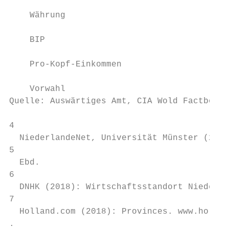
    Währung                               E
    BIP                                   N
    Pro-Kopf-Einkommen                    N
    Vorwahl                               +
Quelle: Auswärtiges Amt, CIA Wold Factbook,
4

  NiederlandeNet, Universität Münster (2004
5

  Ebd.

6

  DNHK (2018): Wirtschaftsstandort Niederla
7

  Holland.com (2018): Provinces. www.hollan
.