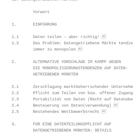
         Vorwort                                   
1.       EINFÜHRUNG                                
1.1      Daten teilen – aber richtig!             
1.2      Das Problem: Datengetriebene Märkte tendier
         immer zu monopolen                       
2.       ALTERNATIVE VORSCHLÄGE IM KAMPF GEGEN

         DIE MONOPOLISIERUNGSTENDENZEN AUF DATEN-

         GETRIEBENEN MÄRKTEN                       
2.1      Zerschlagung marktbeherrschender Unternehm
2.2      Pflicht zum Teilen von bzw. offener Zugang
2.3      Portabilität von Daten (Recht auf Datenübe
2.4      Besteuerung von Daten(verwendung)        
2.5      Bestehendes Wettbewerbsrecht             
3.       FÜR EINE DATENTEILUNGSPFLICHT AUF

         DATENGETRIEBENEN MÄRKTEN: DETAILS
