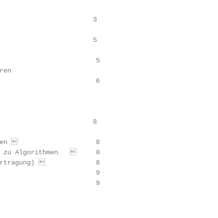
                        3

                        5

                        5

en

                        6

                        8

en                     8

 zu Algorithmen        8

rtragung)              8

                        9

                        9
