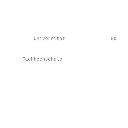
                                           
                                           
                                           
                                           
          Universität                NDS in
                                           
      Fachhochschule                       
                                           
                                           
                                           
                                           
                                           
                                           
                                            
                                           