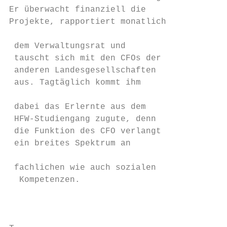
Er überwacht finanziell die                
­Projekte, rapportiert monatlich           
                                           
 dem Verwaltungsrat und                    
 tauscht sich mit den CFOs der             
 anderen Landesgesellschaften              
 aus. Tagtäglich kommt ihm                 
                                           
 dabei das Erlernte aus dem                
 HFW-Studiengang zugute, denn              
 die Funktion des CFO verlangt

 ein breites Spektrum an                   
                                           
 ­fach­lichen wie auch sozialen             
  Kompetenzen.                             
                                           
                                           