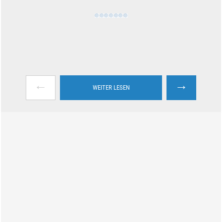
←
→
WEITER LESEN