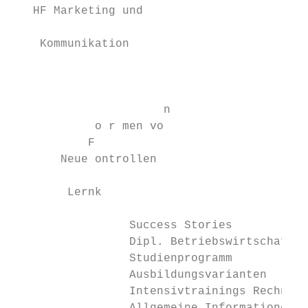
   HF Marketing und

                                           
    Kommunikation                          
                                           
                                           
                      n                    
            o r men vo                     
           F                               
       Neue ontrollen                      
                                           
        Lernk                              
                 Success Stories           
                 Dipl. Betriebswirtschafter
                 Studienprogramm           
                 Ausbildungsvarianten      
                 Intensivtrainings Rechnung