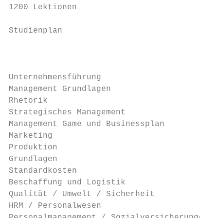
1200 Lektionen

Studienplan                                
                                           
                                           
Unternehmensführung

Management Grundlagen                      
Rhetorik                                   
Strategisches Management                   
Management Game und Businessplan           
Marketing                                  
Produktion

Grundlagen                                 
Standardkosten                             
Beschaffung und Logistik                   
Qualität / Umwelt / Sicherheit             
HRM / Personalwesen

Personalmanagement / Sozialversicherungen  