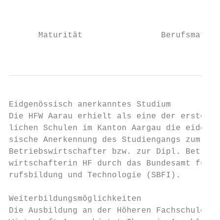
                                            
                                           
      Maturität                Berufsmaturi
                                           
Eidgenössisch anerkanntes Studium          
Die HFW Aarau erhielt als eine der ersten ö
lichen Schulen im Kanton Aargau die eidgenö
sische Anerkennung des Studiengangs zum Dip
Betriebswirtschafter bzw. zur Dipl. Betrieb
wirtschafterin HF durch das Bundesamt für B
rufsbildung und Technologie (SBFI).        
                                           
Weiterbildungsmöglichkeiten                
Die Ausbildung an der Höheren Fachschule fü