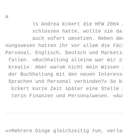
                                           
A

         ls Andrea Eckert die HFW 2004 abge
         schlossen hatte, wollte sie das Ge
         auch sofort umsetzen. Neben dem Re
nungswesen hatten ihr vor allem die Fächer 
­Personal, Englisch, Deutsch und Marketing g
 fallen. «Buchhaltung alleine war mir zu we
 kreativ. Aber warum nicht mein Wissen aus 
 der Buchhaltung mit den neuen Interessen f
 ­Sprachen und Personal verbinden?» So beka
  Eckert kurze Zeit später eine Stelle als 
  terin Finanzen und Personalwesen. «Auch b
««Mehrere Dinge gleichzeitig tun, verlangt
