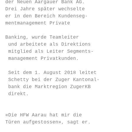
der Neuen Aargauer Bank AG.                
Drei Jahre später wechselte                
er in den Bereich Kundenseg-               
mentmanagement Private                     
                                           
­Banking, wurde Teamleiter                 
 und arbeitete als Direktions­              
 mitglied als Leiter Segments-             
 management Privatkunden.                  
                                           
 Seit dem 1. August 2018 leitet

 Schetty bei der Zuger Kantonal-           
 bank die Marktregion ZugerKB              
 direkt.                                   
                                           
                                           
«Die HFW Aarau hat mir die                 
Türen aufgestos­sen», sagt er.             
                                           