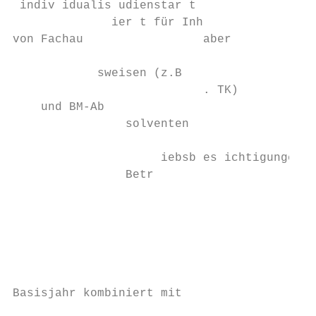
 indiv idualis udienstar t

              ier t für Inh

von Fachau                 aber

                                           
            sweisen (z.B

                           . TK)           
    und BM-Ab

                solventen                  
                     iebsb es ichtigungen

                Betr

                                           
                                           
                                           
                                           
                                           
Basisjahr kombiniert mit

                                           