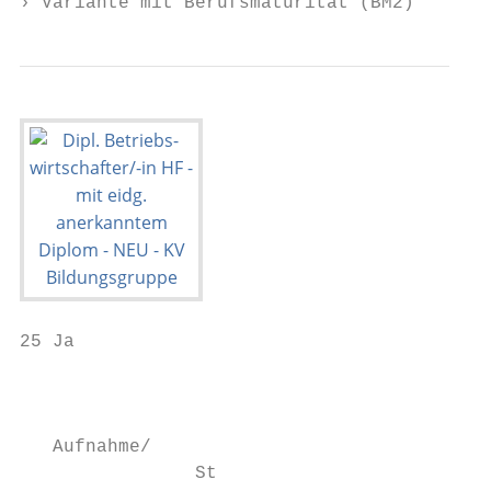
› Variante mit Berufsmaturität (BM2)
25 Ja

                                           
                                           
   Aufnahme/

                St
