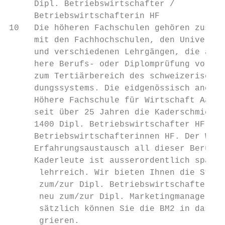
     Dipl. Betriebswirtschafter /

     Betriebswirtschafterin HF

10   Die höheren Fachschulen gehören zusamm
     mit den Fachhochschulen, den Universit
     und verschiedenen Lehrgängen, die auf 
     here Berufs- oder Diplomprüfung vorber
     zum Tertiärbereich des schweizerischen
     dungs­systems. Die eidgenössisch anerk
     Höhere Fachschule für Wirtschaft Aarau
     seit über 25 Jahren die Kaderschmiede 
     1400 Dipl. Betriebswirtschafter HF bzw
     Betriebswirtschaf­terinnen HF. Der Wis
     Erfahrungsaustausch all dieser Berufs-
     ­Kaderleute ist ausserordentlich spann
      lehrreich. Wir bieten Ihnen die Studi
      zum/zur Dipl. Betriebswirtschafter/-i
      neu zum/zur Dipl. Marketingmanager/-i
      sätzlich können Sie die BM2 in das St
      grieren.                             