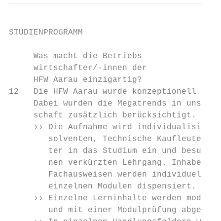
STUDIENPROGRAMM

     Was macht die Betriebs­

     wirtschafter/-innen der

     HFW Aarau einzigartig?

12   Die HFW Aarau wurde konzeptionell ange
     Dabei wurden die Megatrends in unserer
     schaft zusätzlich berücksichtigt.     
     ›› Die Aufnahme wird individualisiert.
        solventen, Technische Kaufleute ste
        ter in das Studium ein und besuchen
        nen verkürzten Lehrgang. Inhaber vo
        Fachausweisen werden individuell vo
        einzelnen Modulen dispensiert.     
     ›› Einzelne Lerninhalte werden modular
        und mit einer Modulprüfung abgeschl