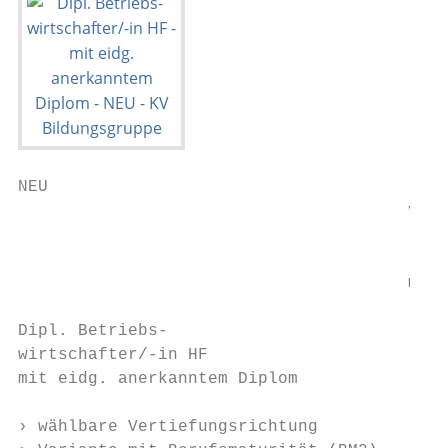
NEU

                                       verk
                                           
                                        Stu
                                       mögl
Dipl. Betriebs-

wirtschafter/-in HF

mit eidg. anerkanntem Diplom

› wählbare Vertiefungsrichtung
