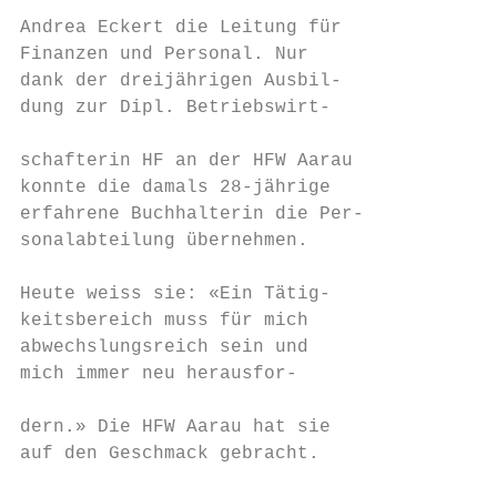
                                            
Andrea Eckert die Leitung für              
Finanzen und Personal. Nur

dank der dreijährigen Ausbil-              
dung zur Dipl. Betriebswirt-               
                                           
schafterin HF an der HFW Aarau             
konnte die damals 28-jährige               
erfahrene Buchhalterin die Per-            
sonalabteilung übernehmen.                 
                                           
Heute weiss sie: «Ein Tätig-               
keitsbereich muss für mich                 
abwechslungsreich sein und                 
mich immer neu herausfor-                  
                                           
dern.» Die HFW Aarau hat sie               
auf den Geschmack gebracht.

                                           