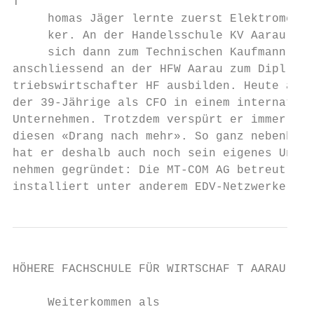
T

     homas Jäger lernte zuerst Elektromecha
     ker. An der Handelsschule KV Aarau lie
     sich dann zum Technischen Kaufmann und
anschliessend an der HFW Aarau zum Dipl. Be
triebswirtschafter HF ausbilden. Heute arbe
der 39-Jährige als CFO in einem internation
Unternehmen. Trotzdem verspürt er immer noc
diesen «Drang nach mehr». So ganz nebenbei 
hat er deshalb auch noch sein eigenes Unter
nehmen gegründet: Die MT-COM AG betreut und 
installiert unter anderem EDV-Netzwerke.   
HÖHERE FACHSCHULE FÜR WIRTSCHAF T AARAU

     Weiterkommen als
