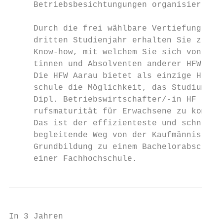
     Betriebsbesichtungungen organisiert.

                                           
     Durch die frei wählbare Vertiefungsric
     dritten Studienjahr erhalten Sie zusät
     Know-how, mit welchem Sie sich von Abs
     tinnen und Absolventen anderer HFWs ab
     Die HFW Aarau bietet als einzige Höher
     schule die Möglichkeit, das Studium zu
     Dipl. Betriebswirtschafter/-in HF und 
     rufsmaturität für ­Erwachsene zu kombin
     Das ist der effizienteste und schnells
     begleitende Weg von der Kaufmännischen

     Grundbildung zu einem ­Bachelorabschlus
     einer Fachhochschule.
In 3 Jahren
