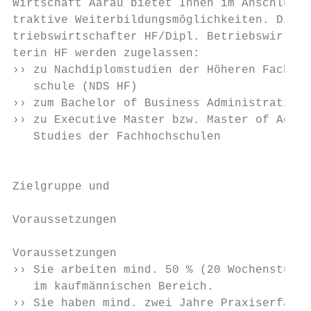
Wirtschaft Aarau bietet Ihnen im Anschluss 
traktive Weiterbildungsmöglichkeiten. Dipl.
triebswirtschafter HF/Dipl. Betriebswirtsch
terin HF werden zugelassen:                
›› zu Nachdiplomstudien der Höheren Fach­  
   schule (NDS HF)                         
›› zum Bachelor of Business Administration 
›› zu Executive Master bzw. Master of Advan
   Studies der Fachhochschulen

                                           
                                           
Zielgruppe und                             
                                           
Voraussetzungen                            
                                           
Voraussetzungen                            
›› Sie arbeiten mind. 50 % (20 Wochenstunde
   im kaufmännischen Bereich.              
›› Sie haben mind. zwei Jahre Praxiserfahru