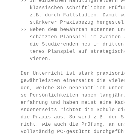
     ›› In einzelnen Handlungsfeldern werde
        klassischen schriftlichen Prüfungen
        z.B. durch Fallstudien. Damit wird 
        stärkerer Praxisbezug hergestellt. 
     ›› Neben dem bewährten externen und se
        schätzten Planspiel im zweiten Jahr
        die Studierenden neu im dritten Jah
        teres Planspiel auf strategischer E
        vieren.                            
                                           
     Der Unterricht ist stark praxisorienti
     gewährleisten einerseits die vielen Do
     den, welche Sie nebenamtlich unterrich
     se Persönlichkeiten haben langjährige 
     erfahrung und haben meist eine Kaderpo
     Andererseits richtet die Schule die Le
     die Praxis aus. So wird z.B. der Stati
     richt, wie auch die Prüfung, an unsere
     vollständig PC-gestützt durchgeführt, 