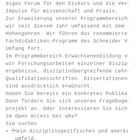
diges Forum für den Diskurs und die Verbrei
Impulse für Wissenschaft und Praxis.

Zur Erwei­terung unserer Programmbereiche ko
wir seit diesem Jahr umfassend mit dem Schn
Hohengehren. Wir führen das renommierte Päd
Fachdidaktiken-Programm des Schneider Verla
Umfang fort.

Im Programmbereich Erwachsenenbildung veröf
wir Forschungsarbeiten einzelner Disziplinen
ergebnisse, disziplin­übergreifende Lehrerfa
Qualifikationsschriften. Dissertationen ab 
sind ausdrücklich erwünscht.

Haben Sie bereits ein konkretes Publikation
Dann fordern Sie sich unseren Fragebogen zum
projekt an. Oder interessieren Sie sich für
im Open Access bei wbv?

Sie suchen

• ein disziplinspezifisches und anerkannte
   umfeld,
