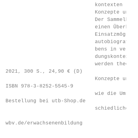
                             kontexten

                             Konzepte und M
                             Der Sammelband
                             einen Überblic
                             Einsatzmöglich
                             autobiografisc
                             bens in versch
                             dungskontexten
                             werden theoret
2021, 300 S., 24,90 € (D)

                             Konzepte und M
ISBN 978-3-8252-5545-9

                             wie die Umsetz
Bestellung bei utb-Shop.de

                             schiedlichen G
wbv.de/erwachsenenbildung