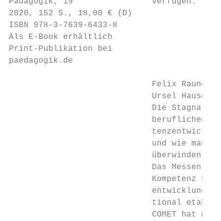
Pädagogik, 19                verfügen.

2020, 152 S., 18,00 € (D)

ISBN 978-3-7639-6433-8

Als E-Book erhältlich

Print-Publikation bei

paedagogik.de

                             Felix Rauner,

                             Ursel Hauschil
                             Die Stagnation
                             beruflichen Ko
                             tenzentwicklun
                             und wie man si
                             überwinden kan
                             Das Messen ber
                             Kompetenz und 
                             entwicklung mi
                             tional etablie
                             COMET hat mit 