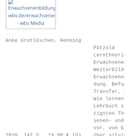
Anke Grotlüschen, Henning

                             Pätzold

                             Lerntheorien i
                             Erwachsenen- u
                             Weiterbildung

                             Erwachsenen- u
                             dung. Befunde 
                             Transfer, 4

                             Wie lernen Erw
                             Lehrbuch stell
                             tigsten Theori
                             senen- und Wei
                             vor, von Erfah
2020, 142 S., 19,90 € (D)    über situierte