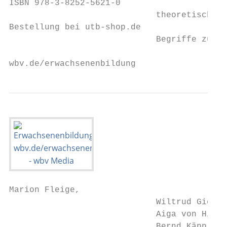
ISBN 978-3-8252-5621-0

                             theoretischen 
Bestellung bei utb-shop.de

                             Begriffe zu di
wbv.de/erwachsenenbildung
Marion Fleige,

                             Wiltrud Giesek
                             Aiga von Hippe
                             Bernd Käppling