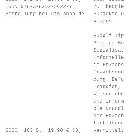
ISBN 978-3-8252-5622-7       zu Theorien po
Bestellung bei utb-shop.de   Subjekte und Ko
                             vismus.

                             Rudolf Tippelt
                             Schmidt-Hertha

                             Sozialisation 
                             informelles Le
                             im Erwachsenen
                             Erwachsenen- un
                             dung. Befunde 
                             Transfer, 3

                             Wissen über So
                             und informelle
                             die Grundlage 
                             der Erwachsene
                             terbildung. Da
2020, 163 S., 19,90 € (D)    vermittelt die