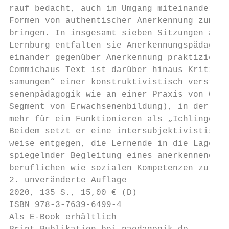
rauf bedacht, auch im Umgang miteinander im
Formen von authentischer Anerkennung zum Au
bringen. In insgesamt sieben Sitzungen an d
Lernburg entfalten sie Anerkennungspädagogi
einander gegenüber Anerkennung praktizieren.
Commichaus Text ist darüber hinaus Kritik an
samungen“ einer konstruktivistisch verstande
senenpädagogik wie an einer Praxis von Coac
Segment von Erwachsenenbildung), in der Rat
mehr für ein Funktionieren als „Ichlinge“ q
Beidem setzt er eine intersubjektivistische
weise entgegen, die Lernende in die Lage ve
spiegelnder Begleitung eines anerkennenden 
beruflichen wie sozialen Kompetenzen zu wac
2. unveränderte Auflage

2020, 135 S., 15,00 € (D)

ISBN 978-3-7639-6499-4

Als E-Book erhältlich
