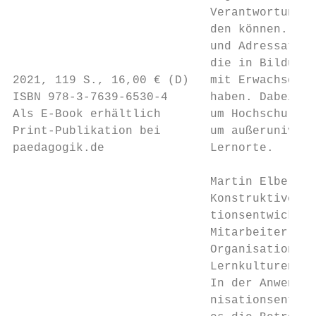
                            Verantwortung g
                            den können. Adr
                            und Adressaten:
                            die in Bildungs
2021, 119 S., 16,00 € (D)   mit Erwachsenen
ISBN 978-3-7639-6530-4      haben. Dabei ge
Als E-Book erhältlich       um Hochschulleh
Print-Publikation bei       um außerunivers
paedagogik.de               Lernorte.

                            Martin Elbe, Ul
                            Konstruktive Or
                            tionsentwicklun
                            Mitarbeiter ein
                            Organisationen 
                            Lernkulturen ge
                            In der Anwendun
                            nisationsentwic