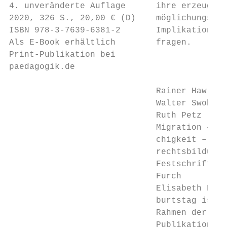
4. unveränderte Auflage      ihre erzeugung
2020, 326 S., 20,00 € (D)    möglichungsdid
ISBN 978-3-7639-6381-2       Implikationen z
Als E-Book erhältlich        fragen.

Print-Publikation bei

paedagogik.de

                             Rainer Hawlik,

                             Walter Swoboda
                             Ruth Petz (Hg.
                             Migration – Me
                             chigkeit – Men
                             rechtsbildung

                             Festschrift fü
                             Furch

                             Elisabeth Furc
                             burtstag ist d
                             Rahmen der vor
                             Publikation da