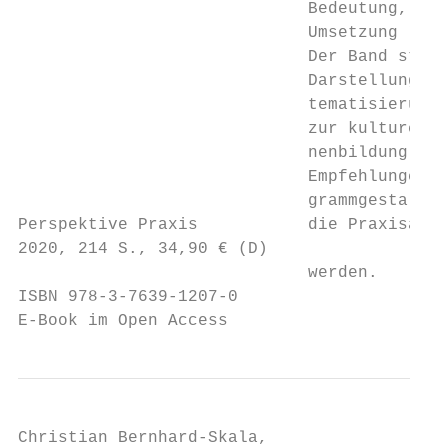
                             Bedeutung, Pla
                             Umsetzung

                             Der Band stell
                             Darstellungsras
                             tematisierung 
                             zur kulturelle
                             nenbildung vor
                             Empfehlungen z
                             grammgestaltun
Perspektive Praxis           die Praxisarbe
2020, 214 S., 34,90 € (D)

                             werden.

ISBN 978-3-7639-1207-0

E-Book im Open Access
Christian Bernhard-Skala,
