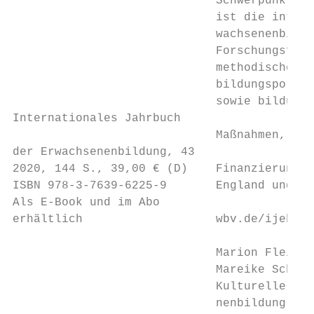
                             Schwerpunkt de
                             ist die intern
                             wachsenenbildu
                             Forschungsfrag
                             methodische Zu
                             bildungspoliti
                             sowie bildungs
Internationales Jahrbuch

                             Maßnahmen, Reg
der Erwachsenenbildung, 43

2020, 144 S., 39,00 € (D)    Finanzierung i
ISBN 978-3-7639-6225-9       England und Sp
Als E-Book und im Abo

erhältlich                   wbv.de/ijeb

                             Marion Fleige,
                             Mareike Schams
                             Kulturelle Erw
                             nenbildung
