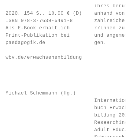
                             ihres beruflic
2020, 154 S., 18,00 € (D)    anhand von Tex
ISBN 978-3-7639-6491-8       zahlreicher We
Als E-Book erhältlich        r/innen zu ver
Print-Publikation bei        und angemessen
paedagogik.de                gen.

wbv.de/erwachsenenbildung
Michael Schemmann (Hg.)

                             Internationale
                             buch Erwachsene
                             bildung 2020

                             Researching an
                             Adult Educatio