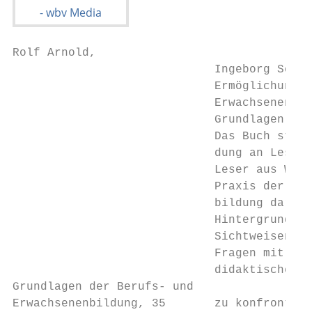
Rolf Arnold,

                             Ingeborg Schüß
                             Ermöglichungsd
                             Erwachsenenpäd
                             Grundlagen und
                             Das Buch stell
                             dung an Leseri
                             Leser aus Wiss
                             Praxis der Erwa
                             bildung dar, s
                             Hintergrund ve
                             Sichtweisen un
                             Fragen mit den
                             didaktischen V
Grundlagen der Berufs- und

Erwachsenenbildung, 35       zu konfrontier