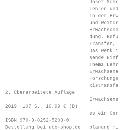
                             Josef Schrader

                             Lehren und Ler
                             in der Erwachs
                             und Weiterbild
                             Erwachsenen- un
                             dung. Befunde 
                             Transfer, 1

                             Das Werk ist e
                             sende Einführu
                             Thema Lehren u
                             Erwachsener: G
                             Forschungsstan
                             xistransfer. F
2. überarbeitete Auflage

                             Erwachsenenbil
2019, 187 S., 19,99 € (D)

                             es ein Gerüst 
ISBN 978-3-8252-5283-0

Bestellung bei utb-shop.de   planung mit Le