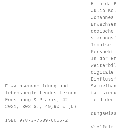
                              Ricarda Bolte
                              Julia Koller,
                              Johannes Wahl
                              Erwachsenenpä
                              gogische Digit
                              sierungsforsc
                              Impulse – Bef
                              Perspektiven

                              In der Erwach
                              Weiterbildung
                              digitale Medi
                              Einflussfakto
Erwachsenenbildung und        Sammelband wi
lebensbegleitendes Lernen -   talisierung a
Forschung & Praxis, 42        feld der Erwa
2021, 302 S., 49,90 € (D)

                              dungswissensc
ISBN 978-3-7639-6055-2

                              Vielfalt vorg