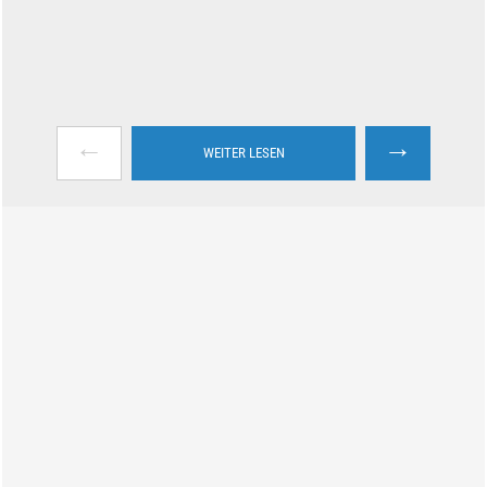
←
→
WEITER LESEN