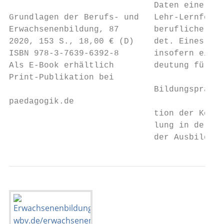
                             Daten eine neu
Grundlagen der Berufs- und   Lehr-Lernforsc
Erwachsenenbildung, 87       berufliche Bil
2020, 153 S., 18,00 € (D)    det. Eines der
ISBN 978-3-7639-6392-8       insofern eine 
Als E-Book erhältlich        deutung für di
Print-Publikation bei

                             Bildungspraxis:
paedagogik.de

                             tion der Kompe
                             lung in der zw
                             der Ausbildung