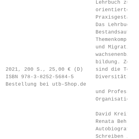
                             Lehrbuch zur di
                             orientierten F
                             Praxisgestaltu
                             Das Lehrbuch i
                             Bestandsaufnah
                             Themenkomplex 
                             und Migration 
                             wachsenenbildun
                             bildung. Zentr
2021, 200 S., 25,00 € (D)    sind die Teiln
ISBN 978-3-8252-5684-5       Diversitätskom
Bestellung bei utb-Shop.de

                             und Profession
                             Organisationse
                             David Kreitz,

                             Renata Behrend
                             Autobiografisc
                             Schreiben in B