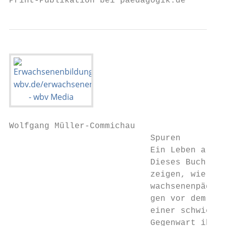
Print-Publikation bei paedagogik.de
Wolfgang Müller-Commichau

                            Spuren

                            Ein Leben als L
                            Dieses Buch wil
                            zeigen, wie die
                            wachsenenpädago
                            gen vor dem Hin
                            einer schwierig
                            Gegenwart ihrer