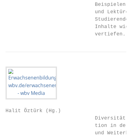
                             Beispielen, Ar
                             und Lektüreemp
                             Studierende kö
                             Inhalte wieder
                             vertiefen.
Halit Öztürk (Hg.)

                             Diversität und 
                             tion in der Er
                             und Weiterbild