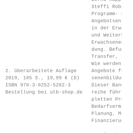
                             Steffi Robak

                             Programm- und

                             Angebotsentwic
                             in der Erwachs
                             und Weiterbild
                             Erwachsenen- un
                             dung. Befunde 
                             Transfer, 2

                             Wie werden Pro
2. überarbeitete Auflage     Angebote für di
2019, 185 S., 19,99 € (D)    senenbildung g
ISBN 978-3-8252-5282-3       Dieser Band de
Bestellung bei utb-shop.de   reihe führt du
                             pletten Prozes
                             Bedarfsermittl
                             Planung, Marke
                             Finanzierung.
