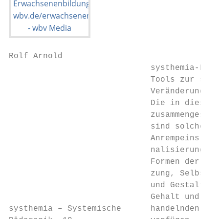
Rolf Arnold

                             systhemia-Fiel
                             Tools zur syst
                             Veränderungsbe
                             Die in diesem 
                             zusammengestel
                             sind solche We
                             Anrempeins und
                             nalisierung. S
                             Formen der Aus
                             zung, Selbstst
                             und Gestaltung
                             Gehalt und Erg
systhemia – Systemische      handelnden Akt