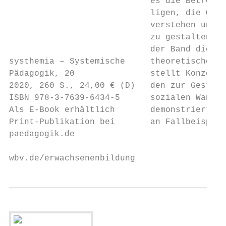
                            es die Betroffe
                            ligen, die Orga
                            verstehen und L
                            zu gestalten. H
                            der Band die no
systhemia – Systemische     theoretischen G
Pädagogik, 20               stellt Konzepte
2020, 260 S., 24,00 € (D)   den zur Gestalt
ISBN 978-3-7639-6434-5      sozialen Wandel
Als E-Book erhältlich       demonstriert di
Print-Publikation bei       an Fallbeispiel
paedagogik.de

wbv.de/erwachsenenbildung