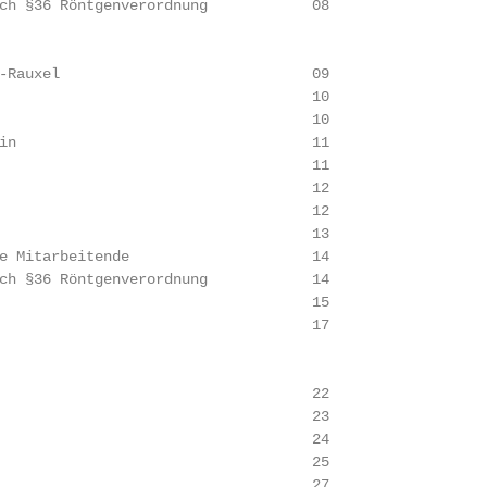
ch §36 Röntgenverordnung            08

-Rauxel                             09

                                    10

                                    10

in                                  11

                                    11

                                    12

                                    12

                                    13

e Mitarbeitende                     14

ch §36 Röntgenverordnung            14

                                    15

                                    17

                                    22

                                    23

                                    24

                                    25

                                    27
