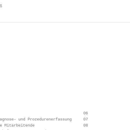
ß
                                    06

agnose- und Prozedurenerfassung     07

e Mitarbeitende                     08
