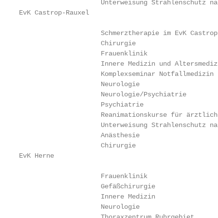
                     Unterweisung Strahlenschutz na
EvK Castrop-Rauxel

                     Schmerztherapie im EvK Castrop
                     Chirurgie                     
                     Frauenklinik                  
                     Innere Medizin und Altersmediz
                     Komplexseminar Notfallmedizin 
                     Neurologie                    
                     Neurologie/Psychiatrie        
                     Psychiatrie                   
                     Reanimationskurse für ärztlich
                     Unterweisung Strahlenschutz na
                     Anästhesie                    
                     Chirurgie                     
EvK Herne

                     Frauenklinik                  
                     Gefäßchirurgie                
                     Innere Medizin                
                     Neurologie                    
                     Thoraxzentrum Ruhrgebiet      